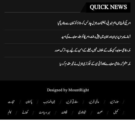
QUICK NEWS
امریکی فوج میں اہم تبدیلی، لیفٹیننٹ جنرل چارلس کوسٹانزا کو کمان سے ہٹا دیا گیا
آبنائے ہرمز پر ایران اور عمان میں پیش رفت، امریکا کو جلد معاہدے کی امید
مکہ دفاعی معاہدہ کسی ملک کے خلاف نہیں، خطے کے امن کے لیے ہے، ترک صدر
مکہ مشترکہ دفاعی معاہدے کا او آئی سی کے سیکرٹری جنرل نے خیرمقدم کردیا
Designed by MountRight
تازہ ترین
عالمی خبریں
سفارتی خبریں
بین المذاہب
پاکستان
تجارت
کھیل
صحت
ٹیکنالوجی
ثقافت
سیر و سیاحت
کھانے
کالم
پوڈ کاسٹ
میگزین
رابطہ