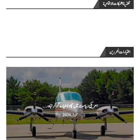
تغذية الشبكات الاجتماعية
اختيارات المحررين
امریکی ریاست میں چھوٹا طیارہ گر کر تباہ،...
مئی 1, 2026