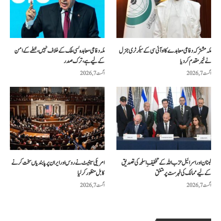
مکہ مشترکہ دفاعی معاہدے کا او آئی سی کے سیکرٹری جنرل
مکہ دفاعی معاہدہ کسی ملک کے خلاف نہیں، خطے کے امن
نے خیرمقدم کردیا
کے لیے ہے، ترک صدر
اگست 7, 2026
اگست 7, 2026
لبنان اور اسرائیل حزب اللہ کے تخفیفِ اسلحہ کی تصدیق
امریکی سینیٹ نے روس اور ایران پر پابندیاں سخت کرنے
کے لیے ممالک کی فہرست پر متفق
کا بل منظور کرلیا
اگست 7, 2026
اگست 7, 2026