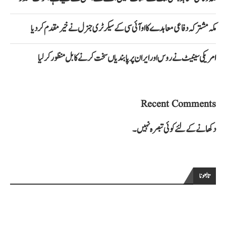
مکہ مشترکہ دفاعی معاہدے کا او آئی سی کے سیکرٹری جنرل نے خیرمقدم کردیا
امریکی سینیٹ نے روس اور ایران پر پابندیاں سخت کرنے کا بل منظور کرلیا
Recent Comments
دکھانے کے لئے کوئی تبصرہ نہیں۔
تابعونا