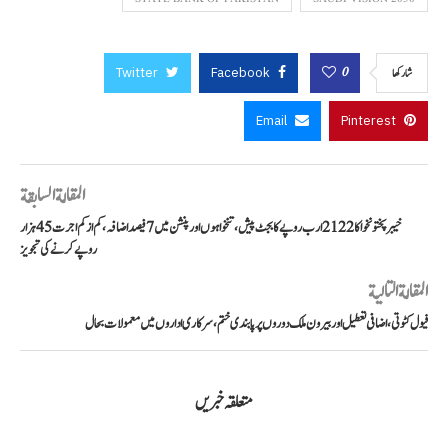
Twitter
Facebook
0
شاركها
Email
Pinterest
المقالة السابقة
خیبرپختونخوا کا 2122 ارب روپے کا بجٹ پیش، تنخواہوں اور پنشن میں 7 فیصد اضافہ، کم از کم اجرت 45 ہزار
روپے کرنے کی تجویز
المقالة التالية
فیول کٹوتی، اضافی تعطیل اور بیرون ملک دوروں پر پابندی ختم، سرکاری اداروں میں معمولات بحال
متعلقہ خبریں