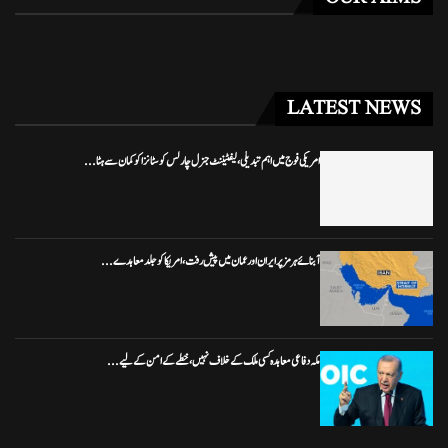
LATEST NEWS
امریکی فوج میں اہم تبدیلی، لیفٹیننٹ جنرل چارلس کوسٹانزا کو کمان سے ہٹا...
آبنائے ہرمز پر ایران اور عمان میں پیش رفت، امریکا کو جلد معاہدے...
مکہ دفاعی معاہدہ کسی ملک کے خلاف نہیں، خطے کے امن کے لیے...