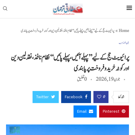
Home
»
پرائیویٹ حج کے لیے ’’پہلے آئیں، پہلے پائیں‘‘ نظام نافذ، نقد لین دین اور کوٹہ خرید و فروخت پر پابندی
بین المذاہب
پرائیویٹ حج کے لیے ’’پہلے آئیں، پہلے پائیں‘‘ نظام نافذ، نقد لین دین
اور کوٹہ خرید و فروخت پر پابندی
جون 19, 2026
0 تعليق
Twitter
Facebook
0
شاركها
Email
Pinterest