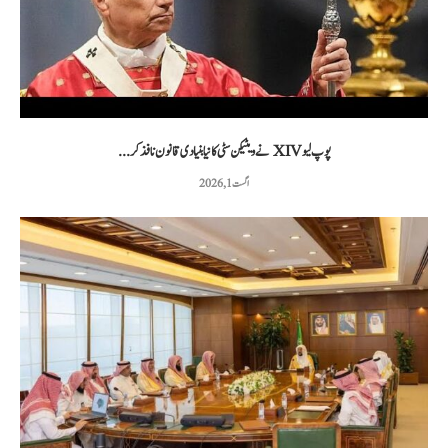
پوپ لیو XIV نے ویٹیکن سٹی کا نیا بنیادی قانون نافذ کر...
اگست 1, 2026