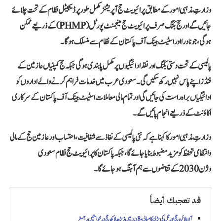
وزارتِ مذہبی امور کے مطابق پرائیویٹ حج آپریشنز مکمل طور پر ڈیجیٹل نظام کے تحت چلائے
جائیں گے اور حج بکنگ صرف پرائیویٹ حج مینجمنٹ پورٹل (PHMP) کے ذریعے ممکن
ہوگی، جو نادرا اور اسٹیٹ بینک آف پاکستان کے نظام سے منسلک ہوگا۔
پالیسی کے تحت دستی بکنگ اور نقد ادائیگیوں پر مکمل پابندی ہوگی جبکہ حج کمپنیاں عازمین کے
فنڈز اپنے پاس نہیں رکھ سکیں گی۔ سعودی عرب میں خدمات فراہم کرنے والے اداروں کو
ادائیگیاں براہ راست کی جائیں گی اور تمام مالی معاملات اسٹیٹ بینک آف پاکستان کے سرکاری
اکاؤنٹ کے ذریعے انجام پائیں گے۔
وزارتِ مذہبی امور کا کہنا ہے کہ نئی پالیسی کے نفاذ سے شفافیت، احتساب اور عازمین حج کے مالی
و انتظامی تحفظ کو مزید مضبوط بنایا جائے گا، جبکہ پاکستان کا پرائیویٹ حج نظام سعودی
وژن 2030 کے تقاضوں سے ہم آہنگ ہو جائے گا۔
قد تعجبك أيضاً
آن لائن حج پورٹل کی بڑی کامیابی، 8 دن میں ڈیڑھ لاکھ حج درخواستیں رجسٹر