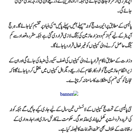
آپریٹرز کی ازسرنو جانچ کی جائے گی جبکہ آزاد ماہرین کے ذریعے ان کی درجہ بندی بھی کی
جائے گی۔
پالیسی کے مطابق پرائیویٹ حج کوٹہ ’’پہلے آئیں، پہلے پائیں‘‘ کی بنیاد پر تقسیم کیا جائے گا۔ ہر حج
آپریٹر کے لیے کم از کم دو ہزار عازمین کی بکنگ لازمی قرار دی گئی ہے جبکہ مقررہ تعداد سے کم
بکنگ حاصل کرنے والی کمپنیوں کو غیر فعال قرار دیا جائے گا۔
وزارت کے مطابق ناکام قرار پانے والی کمپنیوں کی نصف سکیورٹی ضبط کی جائے گی اور ان کے
زیر انتظام عازمین حج کو خودکار نظام کے ذریعے دیگر اہل کمپنیوں میں منتقل کر دیا جائے گا تاکہ
حجاج کو کسی قسم کی مشکلات کا سامنا نہ کرنا پڑے۔
نئی پالیسی کے تحت حج کمپنیوں کے لائسنس تین سال کے لیے جاری کیے جائیں گے جبکہ کوٹہ
کی خرید و فروخت پر مکمل پابندی عائد ہوگی۔ حکومت نے کارٹل سازی اور اجارہ داری کے
رجحانات کے خلاف بھی سخت اقدامات کا فیصلہ کیا ہے۔