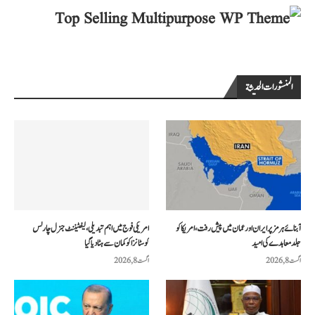
المنشورات الحديثة
آبنائے ہرمز پر ایران اور عمان میں پیش رفت، امریکا کو
امریکی فوج میں اہم تبدیلی، لیفٹیننٹ جنرل چارلس
جلد معاہدے کی امید
کوسٹانزا کو کمان سے ہٹا دیا گیا
اگست 8, 2026
اگست 8, 2026