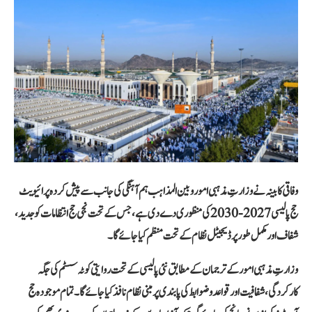
وفاقی کابینہ نے وزارتِ مذہبی امور و بین المذاہب ہم آہنگی کی جانب سے پیش کردہ پرائیویٹ
حج پالیسی 2027-2030 کی منظوری دے دی ہے، جس کے تحت نجی حج انتظامات کو جدید،
شفاف اور مکمل طور پر ڈیجیٹل نظام کے تحت منظم کیا جائے گا۔
وزارتِ مذہبی امور کے ترجمان کے مطابق نئی پالیسی کے تحت روایتی کوٹہ سسٹم کی جگہ
کارکردگی، شفافیت اور قواعد و ضوابط کی پابندی پر مبنی نظام نافذ کیا جائے گا۔ تمام موجودہ حج