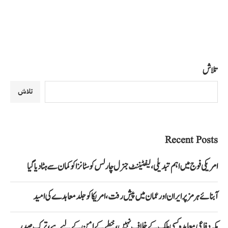
تلاش
تلاش
Recent Posts
امریکی فوج میں اہم تبدیلی، لیفٹیننٹ جنرل چارلس کوسٹانزا کو کمان سے ہٹا دیا گیا
آبنائے ہرمز پر ایران اور عمان میں پیش رفت، امریکا کو جلد معاہدے کی امید
مکہ دفاعی معاہدہ کسی ملک کے خلاف نہیں، خطے کے امن کے لیے ہے، ترک صدر