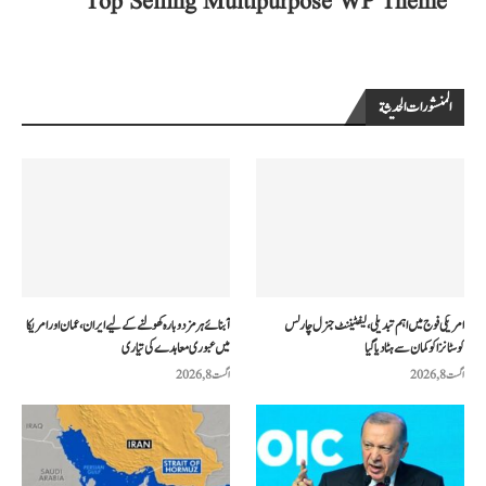
المنشورات الحديثة
امریکی فوج میں اہم تبدیلی، لیفٹیننٹ جنرل چارلس
آبنائے ہرمز دوبارہ کھولنے کے لیے ایران، عمان اور امریکا
کوسٹانزا کو کمان سے ہٹا دیا گیا
میں عبوری معاہدے کی تیاری
اگست 8, 2026
اگست 8, 2026