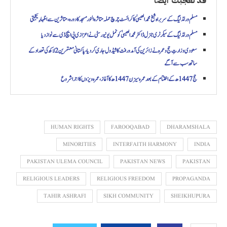
قد تعجبك أيضاً
مسلم ورلڈ لیگ کے سربراہ شیخ محمد العیسیٰ کا کرائسٹ چرچ حملہ متاثرہ النور مسجد کا دورہ، متاثرین سے اظہارِ یکجہتی
مسلم ورلڈ لیگ کے سیکرٹری جنرل ڈاکٹر محمد العیسیٰ کو نمل یونیورسٹی نے اعزازی پی ایچ ڈی سے نواز دیا
سعودی وزارتِ حج و عمرہ نے زائرین کی آمد و رفت کا شیڈول جاری کر دیا، پاکستانی معتمرین 2 لاکھ کی تعداد کے
ساتھ سب سے آگے
حج 1447ھ کے اختتام کے بعد عمرہ سیزن 1447ھ کا آغاز، عمرہ ویزوں کا اجرا شروع
HUMAN RIGHTS
FAROOQABAD
DHARAMSHALA
MINORITIES
INTERFAITH HARMONY
INDIA
PAKISTAN ULEMA COUNCIL
PAKISTAN NEWS
PAKISTAN
RELIGIOUS LEADERS
RELIGIOUS FREEDOM
PROPAGANDA
TAHIR ASHRAFI
SIKH COMMUNITY
SHEIKHUPURA