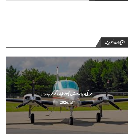
اختيارات المحررين
امریکی ریاست میں چھوٹا طیارہ گر کر تباہ،...
مئی 1, 2026