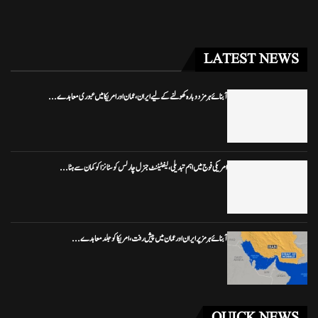
LATEST NEWS
آبنائے ہرمز دوبارہ کھولنے کے لیے ایران، عمان اور امریکا میں عبوری معاہدے...
امریکی فوج میں اہم تبدیلی، لیفٹیننٹ جنرل چارلس کوسٹانزا کو کمان سے ہٹا...
آبنائے ہرمز پر ایران اور عمان میں پیش رفت، امریکا کو جلد معاہدے...