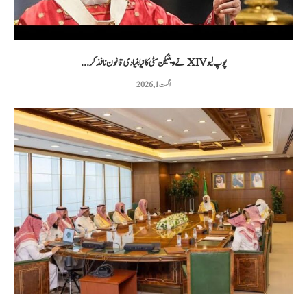
پوپ لیو XIV نے ویٹیکن سٹی کا نیا بنیادی قانون نافذ کر...
اگست 1, 2026