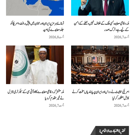
مکہ دفاعی معاہدہ کسی ملک کے خلاف نہیں، خطے کے امن
آبنائے ہرمز پر ایران اور عمان میں پیش رفت، امریکا کو
کے لیے ہے، ترک صدر
جلد معاہدے کی امید
اگست 7, 2026
اگست 8, 2026
امریکی سینیٹ نے روس اور ایران پر پابندیاں سخت کرنے
مکہ مشترکہ دفاعی معاہدے کا او آئی سی کے سیکرٹری جنرل
کا بل منظور کرلیا
نے خیرمقدم کردیا
اگست 7, 2026
اگست 7, 2026
تغذية الشبكات الاجتماعية