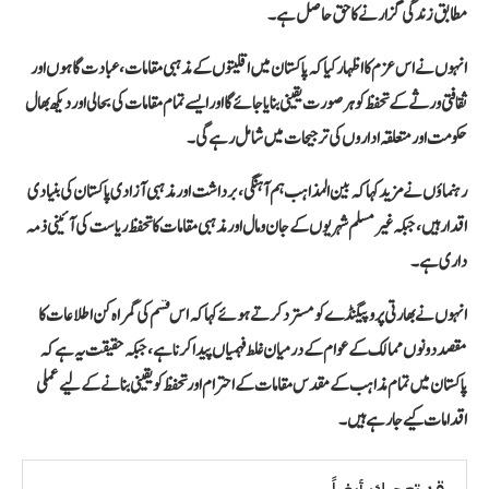
مطابق زندگی گزارنے کا حق حاصل ہے۔
انہوں نے اس عزم کا اظہار کیا کہ پاکستان میں اقلیتوں کے مذہبی مقامات، عبادت گاہوں اور
ثقافتی ورثے کے تحفظ کو ہر صورت یقینی بنایا جائے گا اور ایسے تمام مقامات کی بحالی اور دیکھ بھال
حکومت اور متعلقہ اداروں کی ترجیحات میں شامل رہے گی۔
رہنماؤں نے مزید کہا کہ بین المذاہب ہم آہنگی، برداشت اور مذہبی آزادی پاکستان کی بنیادی
اقدار ہیں، جبکہ غیر مسلم شہریوں کے جان و مال اور مذہبی مقامات کا تحفظ ریاست کی آئینی ذمہ
داری ہے۔
انہوں نے بھارتی پروپیگنڈے کو مسترد کرتے ہوئے کہا کہ اس قسم کی گمراہ کن اطلاعات کا
مقصد دونوں ممالک کے عوام کے درمیان غلط فہمیاں پیدا کرنا ہے، جبکہ حقیقت یہ ہے کہ
پاکستان میں تمام مذاہب کے مقدس مقامات کے احترام اور تحفظ کو یقینی بنانے کے لیے عملی
اقدامات کیے جا رہے ہیں۔