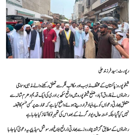
رپورٹ: سید فرزند علی
شیخوپورہ:
پاکستان کے مختلف مذاہب اور مکاتبِ فکر سے تعلق رکھنے والے مذہبی و سماجی
رہنماؤں نے فاروق آباد، ضلع شیخوپورہ میں واقع سکھ برادری کی ایک قدیم دھرم شالہ سے
متعلق بھارتی دعوؤں کو بے بنیاد قرار دیتے ہوئے واضح کیا ہے کہ عمارت پر کسی قسم کا قبضہ
نہیں کیا گیا، بلکہ خستہ حال دیوار گرنے کے بعد اس کی تعمیرِ نو کا آغاز کیا جا رہا ہے
رہنماؤں کے مطابق گزشتہ چند روز سے بھارتی ذرائع ابلاغ اور سوشل میڈیا پر یہ دعویٰ کیا جا رہا