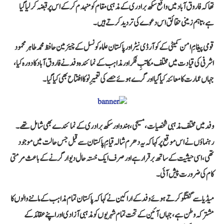
تھا کہ فاروق آباد میں واقع سکھ برادری کے مذہبی مقام کو منہدم کر کے اس پر قبضہ کر لیا گیا
ہے، تاہم زمینی حقائق اس دعوے کی تردید کرتے ہیں۔
قومی پیغامِ امن کمیٹی کے کوآرڈی نیٹر اور پاکستان علماء کونسل کے چیئرمین
حافظ محمد طاہر محمود
اشرفی
کی قیادت میں مختلف مکاتبِ فکر اور مذاہب کے نمائندہ وفد نے فاروق آباد کا دورہ کیا،
جہاں عمارت کا معائنہ کیا گیا اور گرے ہوئے حصے کی تعمیرِ نو کا افتتاح بھی کیا گیا۔
وفد میں مختلف مذہبی شخصیات، مسیحی، ہندو اور سکھ برادری کے نمائندے بھی شامل تھے۔
رہنماؤں نے اس موقع پر کہا کہ یہ دھرم شالہ قیامِ پاکستان سے قبل جس حالت میں موجود
تھی، اسی حیثیت کے ساتھ برقرار ہے اور صرف ایک خستہ حال دیوار گرنے کے باعث مرمتی
کام کی ضرورت پیش آئی۔
میڈیا سے گفتگو کرتے ہوئے وفد کے اراکین نے کہا کہ پاکستان تمام مذاہب کے ماننے والوں کا
مشترکہ وطن ہے، جہاں آئین کے تحت تمام شہریوں کو مذہبی آزادی اور اپنے عقائد کے