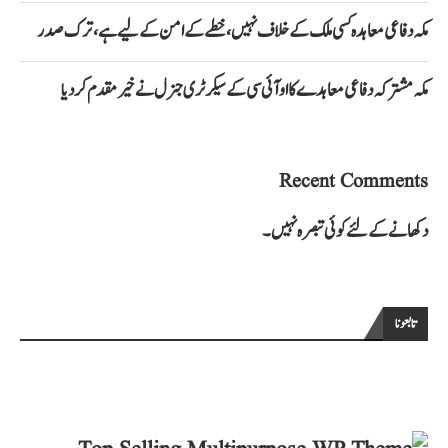
مکہ دفاعی معاہدہ کسی ملک کے خلاف نہیں، خطے کے امن کے لیے ہے، ترک صدر
مکہ مشترکہ دفاعی معاہدے کا او آئی سی کے سیکرٹری جنرل نے خیرمقدم کردیا
Recent Comments
دکھانے کے لئے کوئی تبصرہ نہیں۔
تابعونا