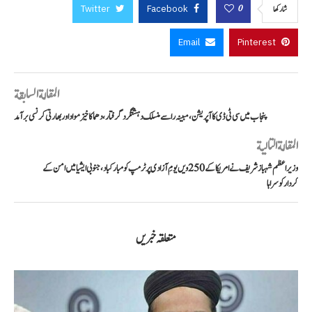
Twitter
Facebook
0
شاركها
Email
Pinterest
المقالة السابقة
پنجاب میں سی ٹی ڈی کا آپریشن، مبینہ را سے منسلک دہشتگرد گرفتار، دھماکا خیز مواد اور بھارتی کرنسی برآمد
المقالة التالية
وزیراعظم شہباز شریف نے امریکا کے 250ویں یومِ آزادی پر ٹرمپ کو مبارکباد، جنوبی ایشیا میں امن کے
کردار کو سراہا
متعلقہ خبریں