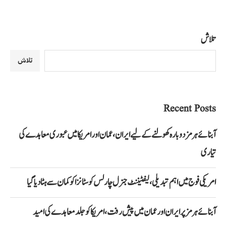
تلاش
تلاش
Recent Posts
آبنائے ہرمز دوبارہ کھولنے کے لیے ایران، عمان اور امریکا میں عبوری معاہدے کی
تیاری
امریکی فوج میں اہم تبدیلی، لیفٹیننٹ جنرل چارلس کوسٹانزا کو کمان سے ہٹا دیا گیا
آبنائے ہرمز پر ایران اور عمان میں پیش رفت، امریکا کو جلد معاہدے کی امید