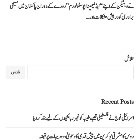
نے ویٹیکن کے اپنے “ایڈ لیمینا اپوسٹولورم” دورے کے دوران پاکستان میں مسیحی
برادری کو درپیش مشکلات اور…
تلاش
تلاش
Recent Posts
اسرائیلی فوج نے فلسطینی قصبے طیبہ کو غیر رہائشیوں کے لیے بند کر دیا
روس کا مشرقی یوکرین میں پیش قدمی کا دعویٰ، دو دیہات پر قبضہ