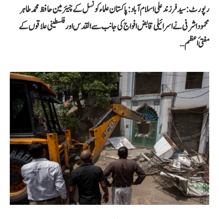
رپورٹ: سید فرزند علی اسلام آباد: پاکستان علماء کونسل کے چیئرمین حافظ محمد طاہر
محمود اشرفی نے اسرائیلی قابض افواج کی جانب سے القدس اور فلسطینی علاقوں کے
مفتیٔ اعظم…