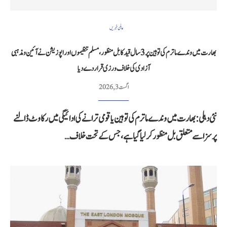
عالمی خبریں
بھارت میں وندے ماترم کی توہین پر 3 سال قید کا بل منظور، مسلم تنظیموں اور اپوزیشن نے آئین و مذہبی
آزادی کی خلاف ورزی قرار دے دیا
اگست 3, 2026
نئی دہلی: بھارت میں وندے ماترم کی توہین یا قومی ترانے کی ادائیگی میں رکاوٹ ڈالنے
پر سزا سے متعلق بل منظور کر لیا گیا ہے، جس کے تحت خلاف…