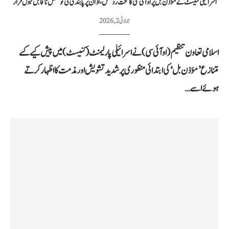
اسرائیلی کنیسٹ کے مؤذن بل پر او آئی سی کا سخت ردعمل، اذان پر پابندی کی کوشش ناقابل قبول قرار
جولائی 2, 2026
اسلامی تعاون تنظیم (او آئی سی) نے اسرائیلی پارلیمنٹ (کنیسٹ) میں پیش کیے گئے
متنازع ’مؤذن بل‘ کی ابتدائی منظوری پر شدید تشویش اور مذمت کا اظہار کرتے
ہوئے اسے…