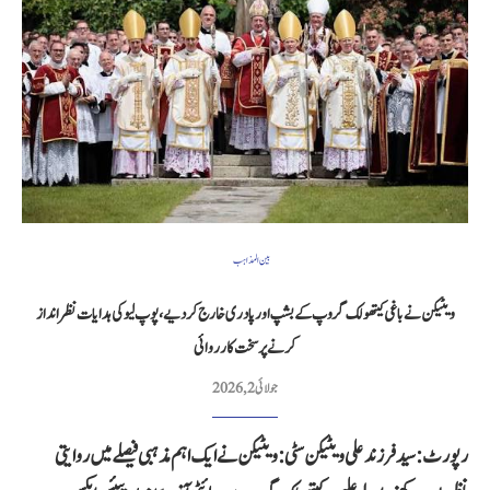
بین المذاہب
ویٹیکن نے باغی کیتھولک گروپ کے بشپ اور پادری خارج کر دیے، پوپ لیو کی ہدایات نظر انداز
کرنے پر سخت کارروائی
جولائی 2, 2026
رپورٹ: سید فرزند علی ویٹیکن سٹی: ویٹیکن نے ایک اہم مذہبی فیصلے میں روایتی