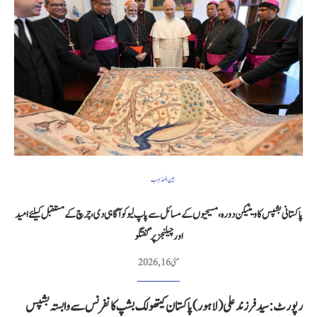
بین المذاہب
پاکستانی بشپس کا ویٹیکن دورہ، مسیحیوں کے مسائل سے پاپ لیو کو آگاہی دی، چرچ کے مستقبل کیلئے امید
اور چیلنجز پر گفتگو
مئی 16, 2026
رپورٹ: سید فرزند علی (لاہور) پاکستان کیتھولک بشپ کانفرنس سے وابستہ بشپس