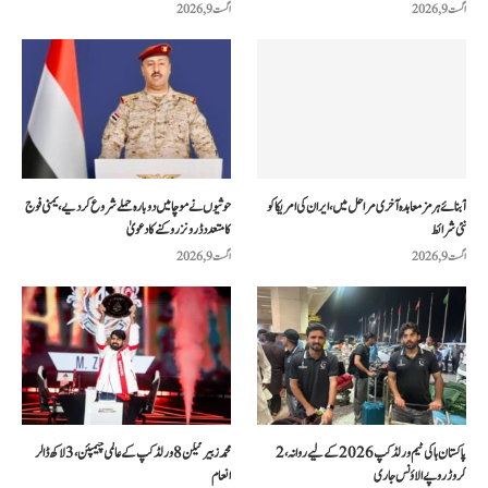
اگست 9, 2026
اگست 9, 2026
آبنائے ہرمز معاہدہ آخری مراحل میں، ایران کی امریکا کو
حوثیوں نے موچا میں دوبارہ حملے شروع کر دیے، یمنی فوج
نئی شرائط
کا متعدد ڈرونز روکنے کا دعویٰ
اگست 9, 2026
اگست 9, 2026
پاکستان ہاکی ٹیم ورلڈ کپ 2026 کے لیے روانہ، 2
محمد زبیر ٹیکن 8 ورلڈ کپ کے عالمی چیمپئن، 3 لاکھ ڈالر
کروڑ روپے الاؤنس جاری
انعام