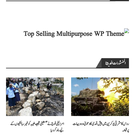
المنشورات الحديثة
روس کا مشرقی یوکرین میں پیش قدمی کا دعویٰ، دو دیہات
اسرائیلی فوج نے فلسطینی قصبے طیبہ کو غیر رہائشیوں کے
پر قبضہ
لیے بند کر دیا