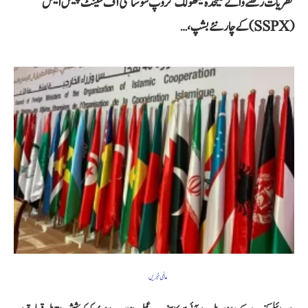
نظریات رکھنے والے علیحدہ کیتھولک گروپ سوسائٹی آف سینٹ پیئس ایکس
(SSPX) کے چار نئے بشپ،…
عالمی خبریں