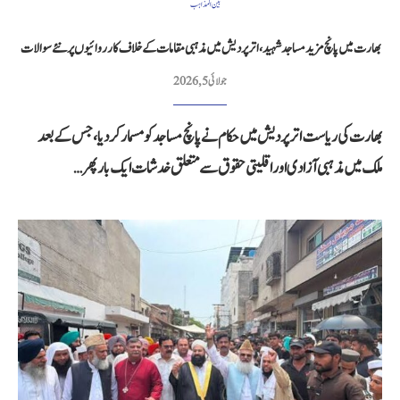
بین المذاہب
بھارت میں پانچ مزید مساجد شہید، اتر پردیش میں مذہبی مقامات کے خلاف کارروائیوں پر نئے سوالات
جولائی 5, 2026
بھارت کی ریاست اتر پردیش میں حکام نے پانچ مساجد کو مسمار کر دیا، جس کے بعد
ملک میں مذہبی آزادی اور اقلیتی حقوق سے متعلق خدشات ایک بار پھر…