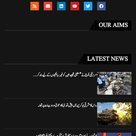
OUR AIMS
LATEST NEWS
اسرائیلی فوج نے فلسطینی قصبے طیبہ کو غیر رہائشیوں کے لیے بند کر...
روس کا مشرقی یوکرین میں پیش قدمی کا دعویٰ، دو دیہات پر قبضہ
حوثیوں نے موچا میں دوبارہ حملے شروع کر دیے، یمنی فوج کا متعدد...