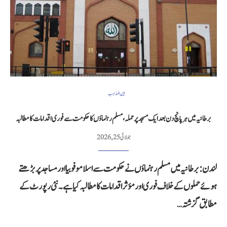
بین المذاہب
برطانیہ میں ہر پانچ دن بعد ایک مسجد پر حملہ، مسلم رہنماؤں کا حکومت سے فوری اقدامات کا مطالبہ
جولائی 25, 2026
لندن: برطانیہ میں مسلم رہنماؤں نے حکومت سے اسلاموفوبیا اور مساجد پر بڑھتے
ہوئے حملوں کے خلاف فوری اور مؤثر اقدامات کا مطالبہ کیا ہے۔ نئی رپورٹ کے
مطابق گزشتہ…