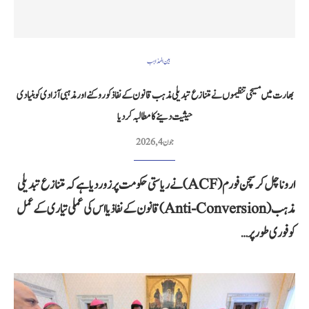
بین المذاہب
بھارت میں مسیحی تنظیموں نے متنازع تبدیلی مذہب قانون کے نفاذ کو روکنے اور مذہبی آزادی کو بنیادی
حیثیت دینے کا مطالبہ کردیا
جون 4, 2026
اروناچل کرسچن فورم (ACF) نے ریاستی حکومت پر زور دیا ہے کہ متنازع تبدیلی
مذہب (Anti-Conversion) قانون کے نفاذ یا اس کی عملی تیاری کے عمل
کو فوری طور پر…