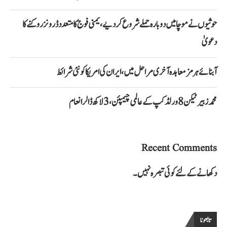
حوثیوں نے موچا میں دوبارہ حملے شروع کر دیے، یمنی فوج کا متعدد ڈرونز روکنے کا
دعویٰ
آبنائے ہرمز معاہدہ آخری مراحل میں، ایران کی امریکا کو نئی شرائط
محمد زبیر ٹیکن 8 ورلڈ کپ کے عالمی چیمپئن، 3 لاکھ ڈالر انعام
Recent Comments
دکھانے کے لئے کوئی تبصرہ نہیں۔
تابعونا