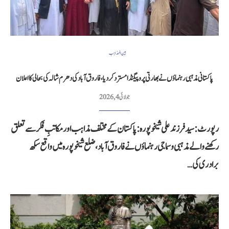
بین المذاہب
پاکستانی مذہبی رہنماؤں نے بھارتی پروپیگنڈا مسترد کر دیا، فاروق آباد کی دھرم شالہ کی بحالی کا اعلان
جولائی 4, 2026
رپورٹ: سید فرزند علی شیخوپورہ: پاکستان کے مختلف مذاہب اور مکاتبِ فکر سے تعلق
رکھنے والے مذہبی و سماجی رہنماؤں نے فاروق آباد، ضلع شیخوپورہ میں واقع سکھ
برادری کی…