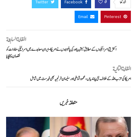
Twitter
Facebook
0
شاركها
Email
Pinterest
المقالة السابقة
اکثریتی اسرائیلیوں کے مطابق نیتن یاہو کی پالیسیوں نے امریکا-ایران معاہدے میں اسرائیلی مفادات کو
نقصان پہنچایا
المقالة التالية
امریکا کی حزب اللہ کے خلاف نئی پابندیاں، محمود قماطی اور سلیمان فرنجیہ بھی فہرست میں شامل
متعلقہ خبریں