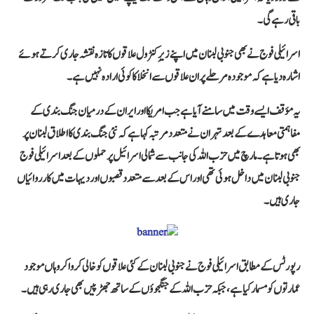
باقی رہے گی۔
اسرائیلی فوج نے بھی جنوبی لبنان میں اپنے زیرِ کنٹرول علاقوں کا تازہ نقشہ جاری کرتے ہوئے
اشارہ دیا ہے کہ موجودہ مرحلے پر ان علاقوں سے انخلا کا کوئی ارادہ نہیں ہے۔
یہ مؤقف ایسے وقت میں سامنے آیا ہے جب امریکا اور ایران کے درمیان جنگ بندی کے
مفاہمتی معاہدے کے بعد تہران نے متعدد مرتبہ کہا ہے کہ نئی جنگ بندی کا اطلاق لبنان پر
بھی ہوتا ہے۔ مارچ میں حزب اللہ کی جانب سے شمالی اسرائیل پر حملوں کے بعد اسرائیلی فوج
جنوبی لبنان میں داخل ہوئی تھی اور اس کے بعد سے متعدد قصبوں اور دیہات میں کارروائیاں
جاری ہیں۔
رپورٹس کے مطابق اسرائیلی فوج نے جنوبی لبنان کے کئی علاقوں کو خالی کروا کر وہاں موجود
عمارتوں کو مسمار کیا ہے، جبکہ حزب اللہ کے جنگجوؤں کے ساتھ جھڑپیں بھی جاری رہی ہیں۔