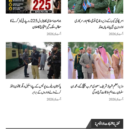
امریکا کی کیوبا کے وزیر دفاع، فوجی حکام اور سرکاری
جماعت اسلامی کا پیٹرول 225 روپے فی لیٹر کرنے کا
اداروں پر نئی پابندیاں عائد
مطالبہ، ملک گیر احتجاج کا اعلان
اگست 6, 2026
اگست 6, 2026
وزیراعظم شہباز شریف سعودی عرب پہنچ گئے، محمد بن
پاکستان ریلوے پولیس کے پے اسکیل دیگر قانون نافذ
سلمان سے اہم ملاقات آج ہوگی
کرنے والے اداروں کے برابر
اگست 6, 2026
اگست 6, 2026
تغذية الشبكات الاجتماعية