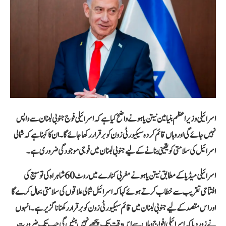
اسرائیلی وزیر اعظم بنیامین نیتن یاہو نے واضح کیا ہے کہ اسرائیلی فوج جنوبی لبنان سے واپس
نہیں جائے گی اور وہاں قائم کردہ سیکیورٹی زون کو برقرار رکھا جائے گا۔ ان کا کہنا ہے کہ شمالی
اسرائیل کی سلامتی کو یقینی بنانے کے لیے جنوبی لبنان میں فوجی موجودگی ضروری ہے۔
اسرائیلی میڈیا کے مطابق نیتن یاہو نے مغربی کنارے میں روٹ 60 شاہراہ کی توسیع کی
افتتاحی تقریب سے خطاب کرتے ہوئے کہا کہ اسرائیل شمالی علاقوں کی سلامتی بحال کرے گا
اور اس مقصد کے لیے جنوبی لبنان میں قائم سیکیورٹی زون کو برقرار رکھنا ناگزیر ہے۔ انہوں
نے زور دیا کہ اسرائیلی افواج وہاں سے اس وقت تک پیچھے نہیں ہٹیں گی جب تک ضرورت