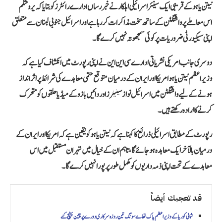
نیتن یاہو کے قریبی ایک سینئر اسرائیلی اہلکار نے خبر رساں ادارے رائٹرز کو بتایا کہ یروشلم
اس معاملے پر واشنگٹن کے ساتھ سخت مذاکرات کر رہا ہے اور اسرائیل جنوبی لبنان سے متعلق
اپنی سیکیورٹی ضروریات پر کوئی سمجھوتہ نہیں کرے گا۔
دوسری جانب امریکی نشریاتی ادارے سی این این نے اپنی رپورٹ میں انکشاف کیا ہے کہ
وزیراعظم نیتن یاہو امریکا اور ایران کے درمیان متوقع حتمی معاہدے کی شرائط پر اثر انداز
ہونے کے لیے واشنگٹن میں اسرائیل نواز سینیٹرز اور دائیں بازو کے میڈیا حلقوں کو متحرک
کرنے کا ارادہ رکھتے ہیں۔
رپورٹ کے مطابق اسرائیلی ذرائع کا کہنا ہے کہ نیتن یاہو کو یقین ہے کہ امریکا اور ایران کے
درمیان بالآخر ایک معاہدہ ہو جائے گا، تاہم ان کے خیال میں تہران مستقبل میں اس
معاہدے کے تحت اپنی ذمہ داریوں کو مکمل طور پر پورا نہیں کرے گا۔
قد تعجبك أيضاً
شمالی کوریا کے وزیراعظم پاک تھاے سونگ تین روزہ سرکاری دورے پر چین پہنچ گئے