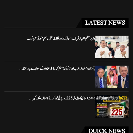
LATEST NEWS
وزیراعظم شہباز شریف، اسحاق ڈار اور فیلڈ مارشل عاصم منیر کی عمرہ کی...
پاکستان، سعودی عرب اور ترکی آج مشترکہ دفاعی تعاون کے معاہدے پر دستخط...
جماعت اسلامی کا پیٹرول 225 روپے فی لیٹر کرنے کا مطالبہ، ملک گیر...
QUICK NEWS