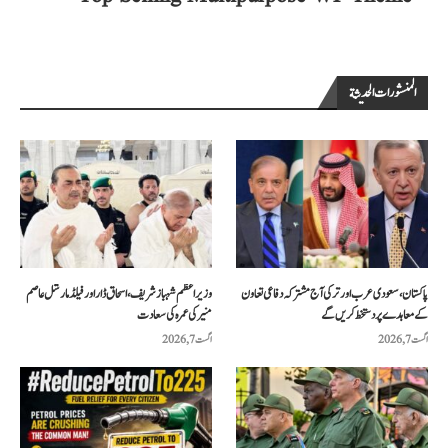
المنشورات الحديثة
پاکستان، سعودی عرب اور ترکی آج مشترکہ دفاعی تعاون
وزیراعظم شہباز شریف، اسحاق ڈار اور فیلڈ مارشل عاصم
کے معاہدے پر دستخط کریں گے
منیر کی عمرہ کی سعادت
اگست 7, 2026
اگست 7, 2026