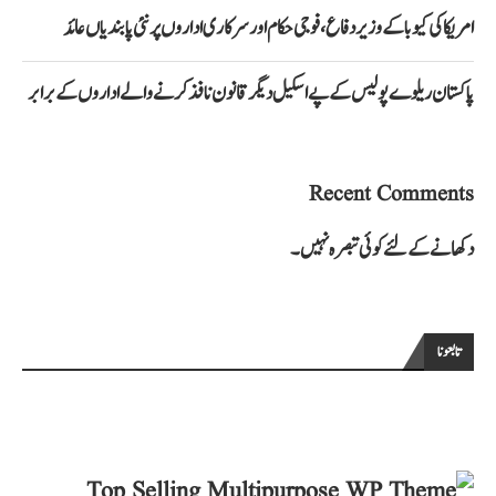
امریکا کی کیوبا کے وزیر دفاع، فوجی حکام اور سرکاری اداروں پر نئی پابندیاں عائد
پاکستان ریلوے پولیس کے پے اسکیل دیگر قانون نافذ کرنے والے اداروں کے برابر
Recent Comments
دکھانے کے لئے کوئی تبصرہ نہیں۔
تابعونا