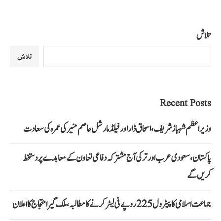
تلاش
تلاش
Recent Posts
وزیراعظم شہباز شریف، اسحاق ڈار اور فیلڈ مارشل عاصم منیر کی عمرہ کی سعادت
پاکستان، سعودی عرب اور ترکی آج مشترکہ دفاعی تعاون کے معاہدے پر دستخط
کریں گے
جماعت اسلامی کا پیٹرول 225 روپے فی لیٹر کرنے کا مطالبہ، ملک گیر احتجاج کا اعلان