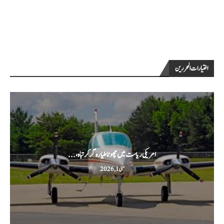
اختيارات المحررين
امریکی ریاست میں چھوٹا طیارہ گر کر تباہ،...
مئی 1, 2026