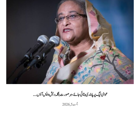
عوامی لیگ پر پابندی ہٹائی جائے، ہر صورت بنگلہ دیش واپس آؤں...
اگست 5, 2026