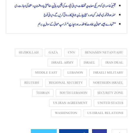
مجتبیٰ خامنہ ای کو امریکی معاہدہ پر تحفظات، ایرانی قیادت کی یقین دہانی پر مفاہمتی یادداشت پر دستخط کی اجازت دی
حملہ ہوا تو فوری، فیصلہ کن اور وسیع پیمانے پر جوابی کارروائی کریں گے، ایرانی فوج
’’تمہارے جیسے صحافی پر بغاوت کا مقدمہ ہونا چاہیے‘‘، ٹرمپ صحافی کے سوال پر برہم
HEZBOLLAH
GAZA
CNN
BENJAMIN NETANYAHU
ISRAEL ARMY
ISRAEL
IRAN DEAL
MIDDLE EAST
LEBANON
ISRAELI MILITARY
REUTERS
REGIONAL SECURITY
NORTHERN ISRAEL
TEHRAN
SOUTH LEBANON
SECURITY ZONE
US IRAN AGREEMENT
UNITED STATES
WASHINGTON
US ISRAEL RELATIONS