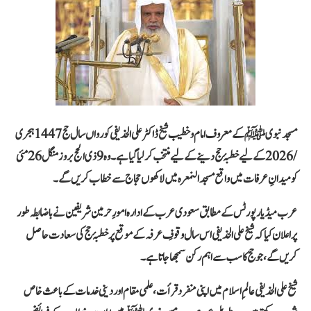
مسجد نبوی ﷺ کے معروف امام و خطیب شیخ ڈاکٹر علی الحذیفی
کو رواں سال حج 1447 ہجری
/ 2026 کے لیے خطبۂ حج دینے کے لیے منتخب کر لیا گیا ہے۔ وہ 9 ذی الحج بروز منگل 26 مئی
کو میدانِ عرفات میں واقع مسجد النمعرہ میں لاکھوں حجاج سے خطاب کریں گے۔
عرب میڈیا رپورٹس کے مطابق سعودی عرب کے ادارہ امورِ حرمین شریفین نے باضابطہ طور
پر اعلان کیا کہ شیخ علی الحذیفی اس سال وقوفِ عرفہ کے موقع پر خطبۂ حج کی سعادت حاصل
کریں گے، جو حج کا سب سے اہم رکن سمجھا جاتا ہے۔
شیخ علی الحذیفی عالمِ اسلام میں اپنی منفرد قرأت، علمی مقام اور دینی خدمات کے باعث خاص