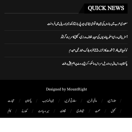
QUICK NEWS
سعودی عرب میں بازوں کی بین الاقوامی نیلامی، یورپی باز 2 لاکھ 1 ہزار ریال میں فروخت
آسٹریا میں روسی اسلحہ پابندیوں کی مبینہ خلاف ورزی، کمپنی کا سربراہ گرفتار
کولمبیا میں 7.4 شدت کا زلزلہ، 22 افراد ہلاک، عمارتیں منہدم
پاکستان روس مال بردار ریل سروس، ماسکو-کراچی روٹ پر اہم پیش رفت
Designed by MountRight
تازہ ترین
عالمی خبریں
سفارتی خبریں
بین المذاہب
پاکستان
تجارت
کھیل
صحت
ٹیکنالوجی
ثقافت
سیر و سیاحت
کھانے
کالم
پوڈ کاسٹ
میگزین
رابطہ