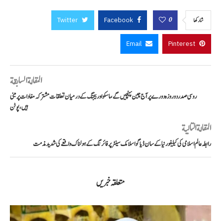
Twitter
Facebook
0
شاركها
Email
Pinterest
المقالة السابقة
روسی صدر دو روزہ دورے پر آج چین پہنچیں گے، ماسکو اور بیجنگ کے درمیان تعلقات مشترکہ مفادات پر مبنی
ہیں، پوٹن
المقالة التالية
رابطہ عالم اسلامی کی کیلیفورنیا کے سان ڈیاگو اسلامک سینٹر پر فائرنگ کے ہولناک واقعے کی شدید مذمت
متعلقہ خبریں