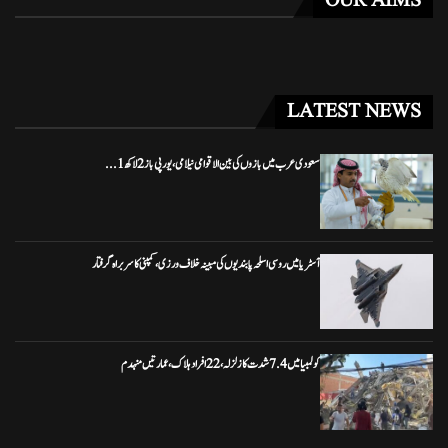
OUR AIMS
LATEST NEWS
سعودی عرب میں بازوں کی بین الاقوامی نیلامی، یورپی باز 2 لاکھ 1...
آسٹریا میں روسی اسلحہ پابندیوں کی مبینہ خلاف ورزی، کمپنی کا سربراہ گرفتار
کولمبیا میں 7.4 شدت کا زلزلہ، 22 افراد ہلاک، عمارتیں منہدم