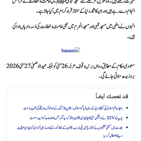
شہرت رکھتے ہیں۔ وہ طویل عرصے سے
مسجد نبوی ﷺ
میں امامت و خطابت کے فرائض
انجام دے رہے ہیں اور ان کا شمار دنیا کے ممتاز قراء کرام میں کیا جاتا ہے۔
انہوں نے ماضی میں مسجد قبی اور مسجد الحرم میں بھی امامت و خطابت کی ذمہ داریاں ادا کی
ہیں۔
سعودی حکام کے مطابق رواں برس وقوفِ عرفہ 26 مئی کو جبکہ عید الاضحیٰ 27 مئی 2026
بروز بدھ منائی جائے گی۔
قد تعجبك أيضاً
رابطہ عالم اسلامی کی کیلیفورنیا کے سان ڈیاگو اسلامک سینٹر پر فائرنگ کے ہولناک واقعے کی شدید مذمت
پوپ لیو XIV نے ویٹیکن سٹی کا نیا بنیادی قانون نافذ کر دیا، گورننس اصلاحات کو مزید وسعت
بھارت میں مسیحی تنظیموں نے متنازع تبدیلی مذہب قانون کے نفاذ کو روکنے اور مذہبی آزادی کو بنیادی حیثیت
دینے کا مطالبہ کردیا