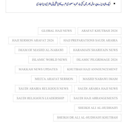
ایک ہی ویزے پر سال بھر میں کئی بار عمرہ، سعودی عرب کا نیا ملٹی پل انٹری ویزا جاری
GLOBAL HAJJ NEWS
ARAFAT KHUTBAH 2026
HAJJ SERMON ARAFAT 2026
HAJJ PREPARATIONS SAUDI ARABIA
IMAM OF MASJID AL-NABAWI
HARAMAIN SHARIFAIN NEWS
ISLAMIC WORLD NEWS
ISLAMIC PILGRIMAGE 2026
MAKKAH NEWS UPDATES
KHUTBAH HAJJ ANNOUNCEMENT
MECCA ARAFAT SERMON
MASJID NABAWI IMAM
SAUDI ARABIA RELIGIOUS NEWS
SAUDI ARABIA HAJJ NEWS
SAUDI RELIGIOUS LEADERSHIP
SAUDI HAJJ ARRANGEMENTS
SHEIKH ALI AL-HUDHAIFI
SHEIKH DR ALI AL-HUDHAIFI KHUTBAH