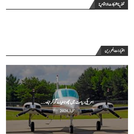
تغذية الشبكات الاجتماعية
اختيارات المحررين
امریکی ریاست میں چھوٹا طیارہ گر کر تباہ،...
مئی 1, 2026