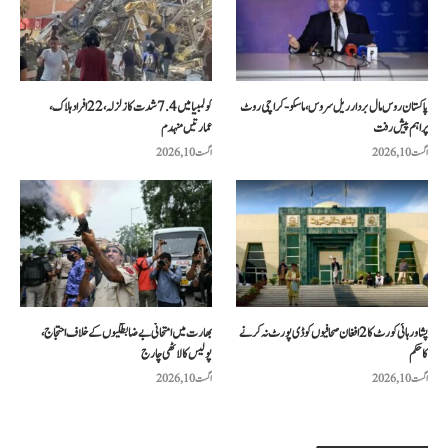
پاکستان روس مال بردار ریل سروس، ماسکو-کراچی روٹ
کولمبیا میں 7.4 شدت کا زلزلہ، 22 افراد ہلاک،
پر اہم پیش رفت
عمارتیں منہدم
اگست 10, 2026
اگست 10, 2026
پشاور ہائی کورٹ کا 2 افغان صحافیوں کو ڈی پورٹ نہ کرنے
بھارت میں امتحانی بے ضابطگیوں کے خلاف احتجاج،
کا حکم
پولیس کا لاٹھی چارج
اگست 10, 2026
اگست 10, 2026