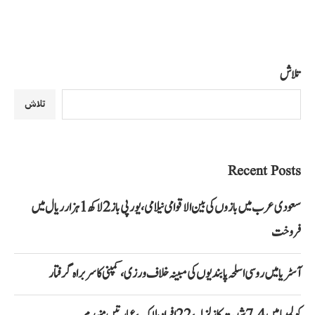
تلاش
تلاش
Recent Posts
سعودی عرب میں بازوں کی بین الاقوامی نیلامی، یورپی باز 2 لاکھ 1 ہزار ریال میں
فروخت
آسٹریا میں روسی اسلحہ پابندیوں کی مبینہ خلاف ورزی، کمپنی کا سربراہ گرفتار