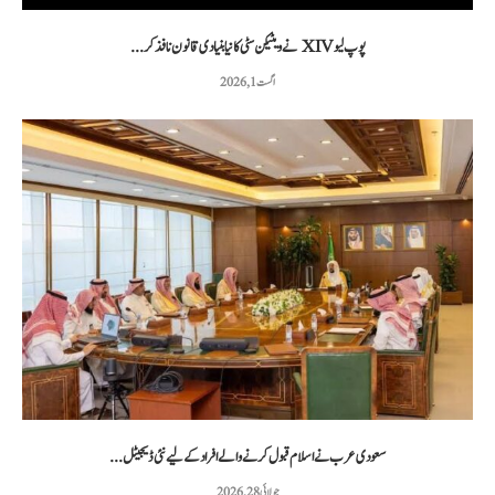
پوپ لیو XIV نے ویٹیکن سٹی کا نیا بنیادی قانون نافذ کر...
اگست 1, 2026
سعودی عرب نے اسلام قبول کرنے والے افراد کے لیے نئی ڈیجیٹل...
جولائی 28, 2026