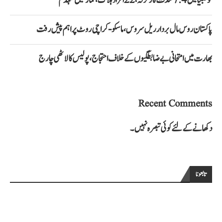
کولمبیا میں 7.4 شدت کا زلزلہ، 22 افراد ہلاک، عمارتیں منہدم
پاکستان روس مال بردار ریل سروس، ماسکو-کراچی روٹ پر اہم پیش رفت
بھارت میں امتحانی بے ضابطگیوں کے خلاف احتجاج، پولیس کا لاٹھی چارج
Recent Comments
دکھانے کے لئے کوئی تبصرہ نہیں۔
تابعونا