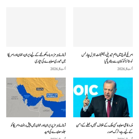
امریکی فوج میں اہم تبدیلی، لیفٹیننٹ جنرل چارلس
آبنائے ہرمز دوبارہ کھولنے کے لیے ایران، عمان اور امریکا
کوسٹانزا کو کمان سے ہٹا دیا گیا
میں عبوری معاہدے کی تیاری
اگست 8, 2026
اگست 8, 2026
مکہ دفاعی معاہدہ کسی ملک کے خلاف نہیں، خطے کے امن
آبنائے ہرمز پر ایران اور عمان میں پیش رفت، امریکا کو
کے لیے ہے، ترک صدر
جلد معاہدے کی امید