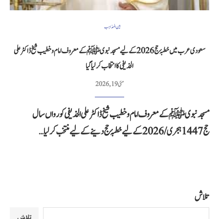
بین المذاہب
سعودی عرب میں خطبۂ حج 2026 کے لیے مسجد نبوی ﷺ کے معروف امام و خطیب شیخ ڈاکٹر علی
الحذیفی کا انتخاب کر لیا گیا
مئی 19, 2026
مسجد نبوی ﷺ کے معروف امام و خطیب شیخ ڈاکٹر علی الحذیفی کو رواں سال
حج 1447 ہجری / 2026 کے لیے خطبۂ حج دینے کے لیے منتخب کر لیا…
تلاش
تلاش