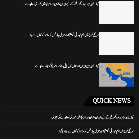
آبنائے ہرمز دوبارہ کھولنے کے لیے ایران، عمان اور امریکا میں عبوری معاہدے...
امریکی فوج میں اہم تبدیلی، لیفٹیننٹ جنرل چارلس کوسٹانزا کو کمان سے ہٹا...
آبنائے ہرمز پر ایران اور عمان میں پیش رفت، امریکا کو جلد معاہدے...
QUICK NEWS
آبنائے ہرمز دوبارہ کھولنے کے لیے ایران، عمان اور امریکا میں عبوری معاہدے کی تیاری
امریکی فوج میں اہم تبدیلی، لیفٹیننٹ جنرل چارلس کوسٹانزا کو کمان سے ہٹا دیا گیا