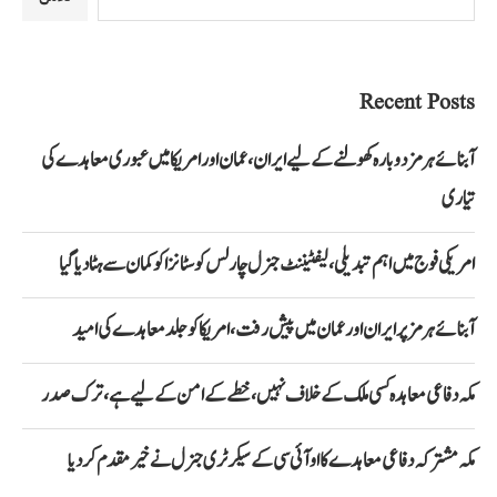
Recent Posts
آبنائے ہرمز دوبارہ کھولنے کے لیے ایران، عمان اور امریکا میں عبوری معاہدے کی
تیاری
امریکی فوج میں اہم تبدیلی، لیفٹیننٹ جنرل چارلس کوسٹانزا کو کمان سے ہٹا دیا گیا
آبنائے ہرمز پر ایران اور عمان میں پیش رفت، امریکا کو جلد معاہدے کی امید
مکہ دفاعی معاہدہ کسی ملک کے خلاف نہیں، خطے کے امن کے لیے ہے، ترک صدر
مکہ مشترکہ دفاعی معاہدے کا او آئی سی کے سیکرٹری جنرل نے خیرمقدم کردیا