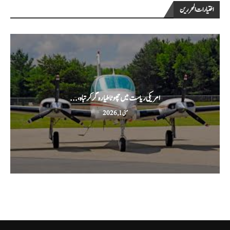
اختيارات المحررين
امریکی ریاست میں چھوٹا طیارہ گر کر تباہ،...
مئی 1, 2026