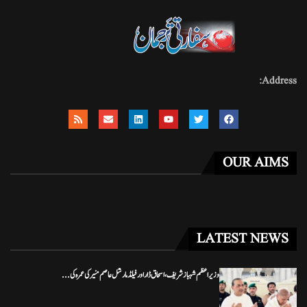
Address:
OUR AIMS
LATEST NEWS
وزیراعظم شہباز شریف، اسحاق ڈار اور فیلڈ مارشل عاصم منیر کی عمرہ کی...