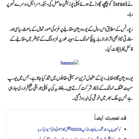
نے Israel کو پیچھے چھوڑتے ہوئے پہلی پوزیشن حاصل کی، جبکہ اسرائیل دوسرے نمبر پر
رہا۔
رپورٹس کے مطابق اس سال کے یوروویژن مقابلے پر غزہ کی صورتحال کے باعث سیاسی اور
سفارتی تناؤ بھی اثر انداز رہا۔ پانچ ممالک نے مبینہ طور پر غزہ جنگ کے تناظر میں مقابلے کے
فائنل کا بائیکاٹ کیا۔
یوروویژن گانا مقابلہ دنیا کے مقبول ترین موسیقی مقابلوں میں شمار کیا جاتا ہے، جس میں یورپ
سمیت مختلف ممالک کے فنکار شرکت کرتے ہیں۔ بلغاریہ کی یہ پہلی تاریخی فتح قرار دی جا رہی
ہے جس پر ملک بھر میں خوشی کی لہر دوڑ گئی۔
قد تعجبك أيضاً
کولمبین پاپ اسٹار شکیرا نے فیفا ورلڈ کپ 2026 کا آفیشل گانا “ڈائی ڈائی” جاری کر دیا