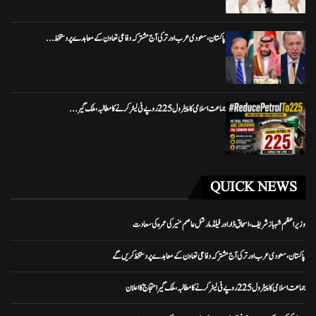
پاکستان، سعودی عرب اور ترکی آج مشترکہ دفاعی تعاون کے معاہدے پر دستخط...
جماعت اسلامی کا پیٹرول 225 روپے فی لیٹر کرنے کا مطالبہ، ملک گیر...
QUICK NEWS
وزیراعظم شہباز شریف، اسحاق ڈار اور فیلڈ مارشل عاصم منیر کی عمرہ کی سعادت
پاکستان، سعودی عرب اور ترکی آج مشترکہ دفاعی تعاون کے معاہدے پر دستخط کریں گے
جماعت اسلامی کا پیٹرول 225 روپے فی لیٹر کرنے کا مطالبہ، ملک گیر احتجاج کا اعلان