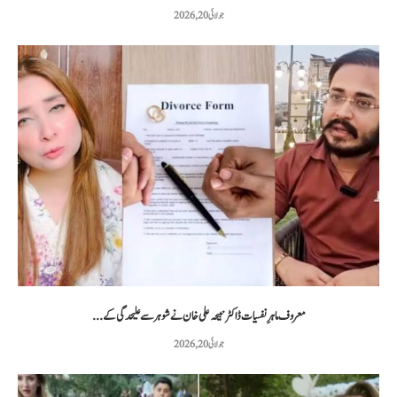
جولائی 20, 2026
معروف ماہرِ نفسیات ڈاکٹر نبیحہ علی خان نے شوہر سے علیحدگی کے...
جولائی 20, 2026