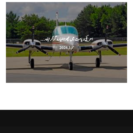
امریکی ریاست میں چھوٹا طیارہ گر کر تباہ،...
مئی 1, 2026