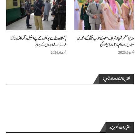
وزیراعظم شہباز شریف سعودی عرب پہنچ گئے، محمد بن
پاکستان ریلوے پولیس کے پے اسکیل دیگر قانون نافذ
سلمان سے اہم ملاقات آج ہوگی
کرنے والے اداروں کے برابر
اگست 6, 2026
اگست 6, 2026
تغذية الشبكات الاجتماعية
اختيارات المحررين