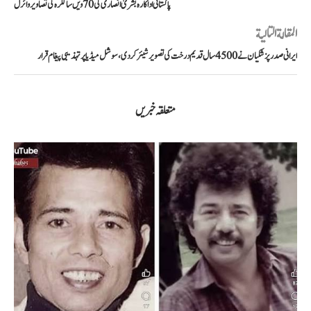
پاکستانی اداکارہ بشریٰ انصاری کی 70ویں سالگرہ کی تصاویر وائرل
المقالة التالية
ایرانی صدر پزشکیان نے 4500 سال قدیم درخت کی تصویر شیئر کردی، سوشل میڈیا پر تہذیبی پیغام قرار
متعلقہ خبریں