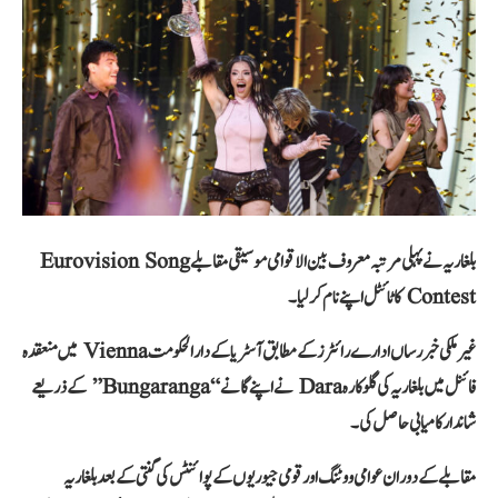
بلغاریہ نے پہلی مرتبہ معروف بین الاقوامی موسیقی مقابلے Eurovision Song
Contest کا ٹائٹل اپنے نام کر لیا۔
غیر ملکی خبر رساں ادارے رائٹرز کے مطابق آسٹریا کے دارالحکومت Vienna میں منعقدہ
فائنل میں بلغاریہ کی گلوکارہ Dara نے اپنے گانے “Bungaranga” کے ذریعے
شاندار کامیابی حاصل کی۔
مقابلے کے دوران عوامی ووٹنگ اور قومی جیوریوں کے پوائنٹس کی گنتی کے بعد بلغاریہ