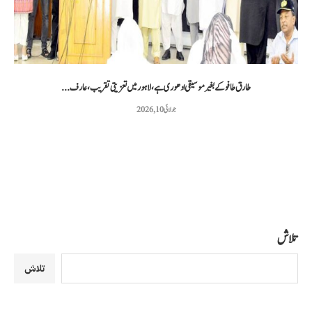
طارق طافو کے بغیر موسیقی ادھوری ہے، لاہور میں تعزیتی تقریب، عارف...
جولائی 10, 2026
تلاش
تلاش