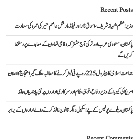
Recent Posts
وزیراعظم شہباز شریف، اسحاق ڈار اور فیلڈ مارشل عاصم منیر کی عمرہ کی سعادت
پاکستان، سعودی عرب اور ترکی آج مشترکہ دفاعی تعاون کے معاہدے پر دستخط
کریں گے
جماعت اسلامی کا پیٹرول 225 روپے فی لیٹر کرنے کا مطالبہ، ملک گیر احتجاج کا اعلان
امریکا کی کیوبا کے وزیر دفاع، فوجی حکام اور سرکاری اداروں پر نئی پابندیاں عائد
پاکستان ریلوے پولیس کے پے اسکیل دیگر قانون نافذ کرنے والے اداروں کے برابر
Recent Comments