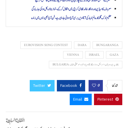
مصر نے اسمگل شدہ تاریخی ورثہ کے چار نایاب نوادرات امریکا سے واپس حاصل کر لیے
معروف کامیڈین اور اداکار خالد نظامی کراچی میں انتقال کر گئے، نماز جنازہ کل ادا کی جائے گی
عظیم لوک گلوکار عالم لوہار کی 47ویں برسی آج منائی جا رہی ہے، فن آج بھی دلوں میں زندہ
EUROVISION SONG CONTEST
DARA
BUNGARANGA
VIENNA
ISRAEL
GAZA
بلغاریہ، یوروویژن، اسرائیل، دارا، بنگارنگا، ویانا، غزہ، موسیقی مقابلہ، BULGARIA
Twitter
Facebook
0
شاركها
Email
Pinterest
المقالة السابقة