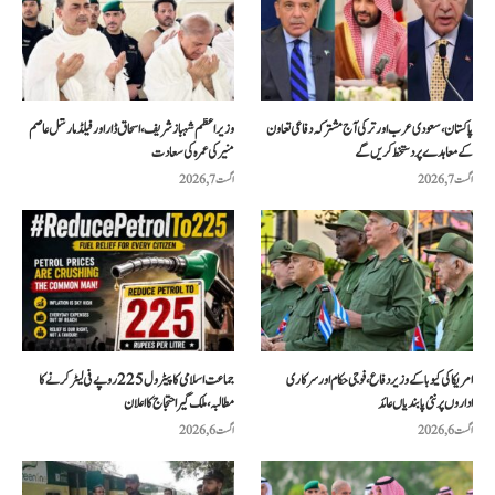
پاکستان، سعودی عرب اور ترکی آج مشترکہ دفاعی تعاون
وزیراعظم شہباز شریف، اسحاق ڈار اور فیلڈ مارشل عاصم
کے معاہدے پر دستخط کریں گے
منیر کی عمرہ کی سعادت
اگست 7, 2026
اگست 7, 2026
امریکا کی کیوبا کے وزیر دفاع، فوجی حکام اور سرکاری
جماعت اسلامی کا پیٹرول 225 روپے فی لیٹر کرنے کا
اداروں پر نئی پابندیاں عائد
مطالبہ، ملک گیر احتجاج کا اعلان
اگست 6, 2026
اگست 6, 2026