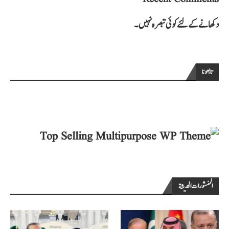
دکھانے کے لئے کوئی تبصرہ نہیں۔
تابعونا
المنشورات الحديثة