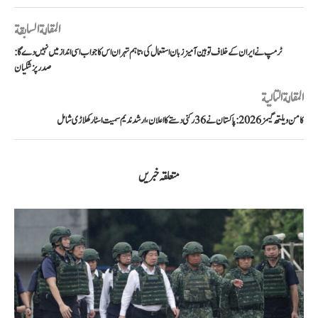
المقالة السابقة
ٹرمپ نے ایران کے خلاف توہین آمیز زبان استعمال کی، تاہم تہران اس کا جواب اسی انداز میں نہیں دے گا:
صدر پزشکیان
المقالة التالية
کامن ویلتھ گیمز 2026: پاکستان نے 36 رکنی دستے کا اعلان، ارشد ندیم سمیت اسٹار کھلاڑی شامل
متعلقہ خبریں