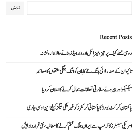
تلاش
Recent Posts
روسی حملے کیف پر تیز، میزائل اور وار ہیڈز بنانے والا ادارہ نشانہ
تائیوان کے صدر لائی چنگ تے کا ہان کوانگ جنگی مشقوں کا معائنہ
میکسیکو اور پیرو نے سفارتی تعلقات بحال کرنے کا اعلان کر دیا
پاکستان کرکٹ بورڈ کا پاکستانی کرکٹرز کو غیر ملکی لیگز کیلئے این او سی جاری
امریکی سینیٹرز کا ٹرمپ سے ایران جنگ ختم کرنے کا مطالبہ، نئی قرارداد پیش