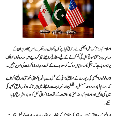
اسلام آباد:
ترک خبر ایجنسی نے دعویٰ کیا ہے کہ پاکستان اور قطر نے امریکا اور ایران کے
درمیان بڑھتی ہوئی کشیدگی کم کرنے کے لیے سفارتی رابطے تیز کر دیے ہیں اور دونوں ممالک
پر زور دیا ہے کہ جنگی کارروائیاں روک کر معاہدے کے تحت دوبارہ مذاکرات کی میز پر آئیں۔
انادولو نیوز ایجنسی کی رپورٹ کے مطابق ثالثی کے عمل سے باخبر پاکستانی حکومتی ذرائع کا کہنا ہے
کہ اسلام آباد اور دوحہ مسلسل واشنگٹن اور تہران سے رابطے میں ہیں تاکہ دونوں فریق کشیدگی
میں کمی لائیں اور اسلام آباد مفاہمتی یادداشت کے تحت مذاکراتی عمل کو دوبارہ شروع کیا جا
سکے۔
ذرائع کے مطابق پاکستان اور قطر کی مشترکہ کوششوں کا مقصد موجودہ بحران کو مکمل جنگ میں