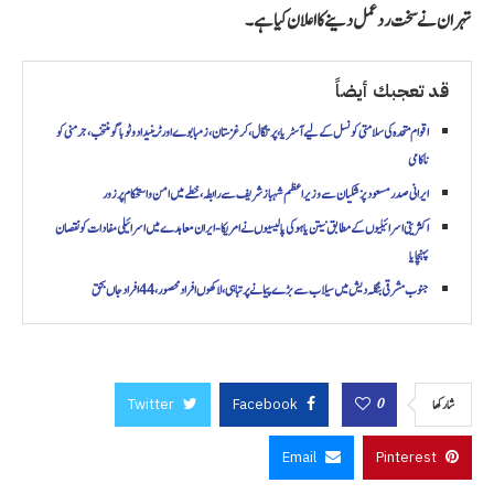
تہران نے سخت ردعمل دینے کا اعلان کیا ہے۔
قد تعجبك أيضاً
اقوام متحدہ کی سلامتی کونسل کے لیے آسٹریا، پرتگال، کرغزستان، زمبابوے اور ٹرینیداد و ٹوباگو منتخب، جرمنی کو
ناکامی
ایرانی صدر مسعود پزشکیان سے وزیراعظم شہباز شریف سے رابطہ، خطے میں امن و استحکام پر زور
اکثریتی اسرائیلیوں کے مطابق نیتن یاہو کی پالیسیوں نے امریکا-ایران معاہدے میں اسرائیلی مفادات کو نقصان
پہنچایا
جنوب مشرقی بنگلہ دیش میں سیلاب سے بڑے پیمانے پر تباہی، لاکھوں افراد محصور، 44 افراد جاں بحق
Twitter
Facebook
0
شاركها
Email
Pinterest