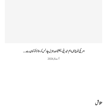
امریکی فوج میں اہم تبدیلی، لیفٹیننٹ جنرل چارلس کوسٹانزا کو کمان سے...
اگست 8, 2026
تلاش