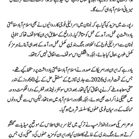
میزبانی اسلام آباد ہی کرے گا۔
رپورٹ میں مزید کہا گیا ہے کہ لبنان میں اسرائیلی فوجی کارروائیوں نے بھی اسلام آباد مفاہمتی
یادداشت پر عمل درآمد کے عمل کو متاثر کیا۔ ذرائع کے مطابق ایران کا مؤقف تھا کہ جنوبی
لبنان سے اسرائیلی فوج کے انخلا اور جنگ بندی پر مکمل عمل درآمد کے بعد ہی آبنائے ہرمز کو
مکمل طور پر بحال کیا جائے، جبکہ واشنگٹن اس موقف سے اتفاق نہیں کرتا تھا۔
یاد رہے کہ ایران اور امریکا کے صدور نے اسلام آباد مفاہمتی یادداشت پر دستخط کیے تھے،
جس کے تحت فروری 2026 سے جاری تنازع کے مستقل حل کے لیے 60 روز کے اندر
حتمی معاہدہ طے کرنے پر اتفاق کیا گیا تھا۔ بعد ازاں سوئٹزرلینڈ اور قطر کے دارالحکومت دوحہ
میں تکنیکی مذاکرات بھی ہوئے، جبکہ اگلا دور اسلام آباد میں ہونا تھا، لیکن اس سے قبل دونوں
ممالک کے درمیان فوجی حملوں کا سلسلہ شروع ہو گیا۔
ادھر امریکی صدر ڈونلڈ ٹرمپ نے ترکیہ میں نیٹو سربراہی اجلاس کے موقع پر میڈیا سے گفتگو
کرتے ہوئے جنگ بندی کے خاتمے کا اعلان کیا اور ایران کو مزید حملوں کی دھمکی دی، جس پر