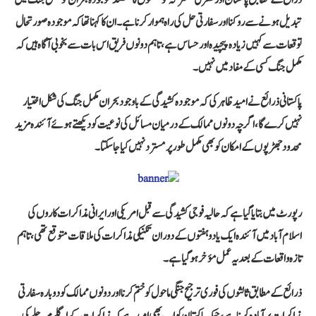
تبدیل ہونے سے روکنا اور سفارتی حل کی راہ ہموار کرنا ہے۔ ان کا کہنا تھا کہ موجودہ صورتحال
توقعات سے کہیں زیادہ پیچیدہ اور حساس ہے، تاہم دونوں فریق اس بات سے بخوبی آگاہ ہیں کہ
مکمل جنگ کسی کے مفاد میں نہیں۔
پاکستانی ذرائع نے امید ظاہر کی کہ موجودہ کشیدگی کے باوجود بحران مکمل جنگ کی شکل اختیار
نہیں کرے گا، اگرچہ دونوں ممالک کے درمیان مسائل کی نوعیت کو دیکھتے ہوئے آئندہ مزید
محدود جھڑپوں کے امکان کو بھی مکمل طور پر مسترد نہیں کیا جا سکتا۔
رپورٹ میں بتایا گیا ہے کہ حالیہ فوجی کشیدگی سے قبل امریکی اور ایرانی مذاکرات کاروں کی
اسلام آباد میں آئندہ ایک یا دو ہفتوں کے دوران تکنیکی مذاکرات کی ملاقات متوقع تھی، تاہم
تازہ واقعات کے بعد یہ عمل مؤخر ہو گیا ہے۔
ذرائع کے مطابق ثالثوں کی فوری ترجیح جنگی ماحول کو ختم کرنا اور دونوں ممالک کو دوبارہ سفارتی
مذاکرات پر آمادہ کرنا ہے، جبکہ پاکستان کو اب بھی امید ہے کہ مذاکرات کے اگلے مرحلے کی