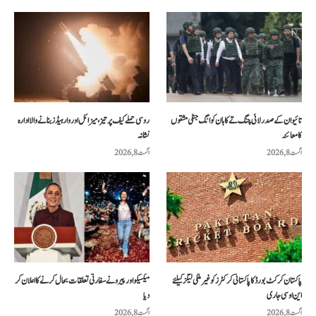
تائیوان کے صدر لائی چنگ تے کا ہان کوانگ جنگی مشقوں
روسی حملے کیف پر تیز، میزائل اور وار ہیڈز بنانے والا ادارہ
کا معائنہ
نشانہ
اگست 8, 2026
اگست 8, 2026
پاکستان کرکٹ بورڈ کا پاکستانی کرکٹرز کو غیر ملکی لیگز کیلئے
میکسیکو اور پیرو نے سفارتی تعلقات بحال کرنے کا اعلان کر
این او سی جاری
دیا
اگست 8, 2026
اگست 8, 2026