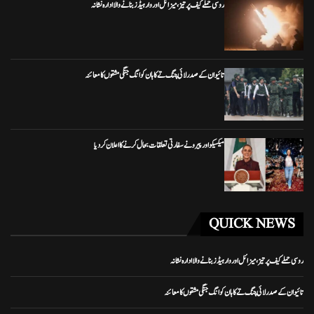
روسی حملے کیف پر تیز، میزائل اور وار ہیڈز بنانے والا ادارہ نشانہ
تائیوان کے صدر لائی چنگ تے کا ہان کوانگ جنگی مشقوں کا معائنہ
میکسیکو اور پیرو نے سفارتی تعلقات بحال کرنے کا اعلان کر دیا
QUICK NEWS
روسی حملے کیف پر تیز، میزائل اور وار ہیڈز بنانے والا ادارہ نشانہ
تائیوان کے صدر لائی چنگ تے کا ہان کوانگ جنگی مشقوں کا معائنہ