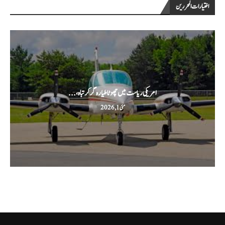
اختيارات المحررين
امریکی ریاست میں چھوٹا طیارہ گر کر تباہ،...
مئی 1, 2026