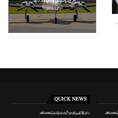
امریکی ریاست میں چھوٹا طیارہ گر کر تباہ،...
مئی 1, 2026
.
QUICK NEWS
والا ادارہ نشانہ
روسی حملے کیف پر تیز، میزائل اور وار ہیڈز بنانے والا ادارہ نشانہ