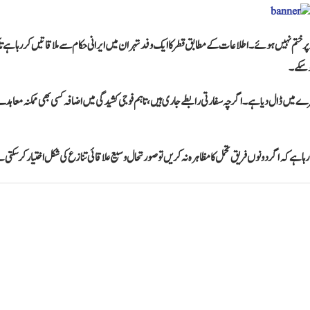
ر ختم نہیں ہوئے۔ اطلاعات کے مطابق قطر کا ایک وفد تہران میں ایرانی حکام سے ملاقاتیں کر رہا ہے ت
و سکے۔
طرے میں ڈال دیا ہے۔ اگرچہ سفارتی رابطے جاری ہیں، تاہم فوجی کشیدگی میں اضافہ کسی بھی ممکنہ معاہ
ہا ہے کہ اگر دونوں فریق تحمل کا مظاہرہ نہ کریں تو صورتحال وسیع علاقائی تنازع کی شکل اختیار کر سکتی