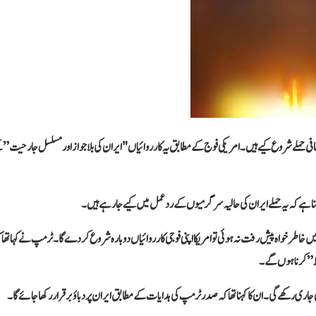
ف کے خلاف اضافی حملے شروع کیے ہیں۔ امریکی فوج کے مطابق یہ کارروائیاں "ایران کی بلاجواز اور مسلسل جارحیت”
ہنا ہے کہ یہ حملے ایران کی حالیہ سرگرمیوں کے ردعمل میں کیے جا رہے ہیں۔
خاطر خواہ پیش رفت نہ ہوئی تو امریکا اپنی فوجی کارروائیاں دوبارہ شروع کر دے گا۔ ٹرمپ نے کہا تھا 
ط” کرنا ہوں گے۔
ں جاری رکھے گی۔ ان کا کہنا تھا کہ صدر ٹرمپ کی ہدایات کے مطابق ایران پر دباؤ برقرار رکھا جائے گا۔