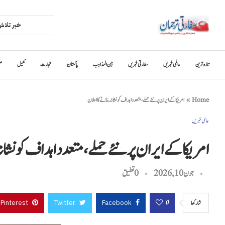
تازہ ترین
عالمی خبریں
سفارتی خبریں
بین المذاہب
پاکستان
تجارت
کھیل
ص
Home
»
امریکا کے ایران پر نئے حملے، متعدد اہداف کو نشانہ بنانے کا اعلان
عالمی خبریں
امریکا کے ایران پر نئے حملے، متعدد اہداف کو نشانہ
جون 10, 2026
0 تعليق
Pinterest
Twitter
Facebook
0
شاركها