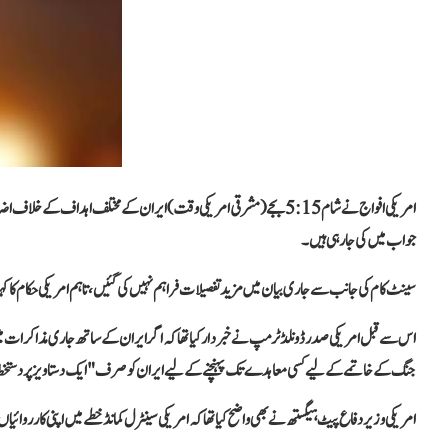
امریکی افواج نے شام 5:15 بجے (مشرقی امریکی وقت) ایران کے مختلف اہدا
جواب میں کی جا رہی ہیں۔
سینٹ کام کی جانب سے جاری بیان میں مزید تفصیلات فراہم نہیں کی گئیں، تاہم امریکی حکام کا ک
اس سے قبل امریکی صدر ڈونلڈ ٹرمپ نے خبردار کیا تھا کہ اگر ایران کے ساتھ جاری مذاکرات میں 
جنگ کے خاتمے کے لیے کسی معاہدے تک پہنچنے کے لیے ایران کو صرف "ایک دستاویز پر دستخ
امریکی وزیر دفاع پیٹ ہیگستھ نے بھی واضح کیا تھا کہ امریکی سینٹرل کمانڈ خطے میں اپنی کارروائیا