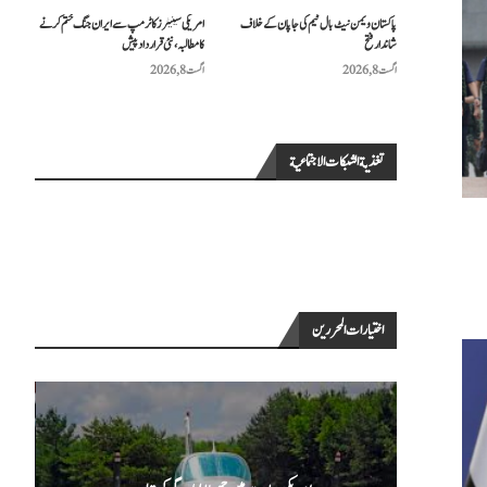
پاکستان ویمن نیٹ بال ٹیم کی جاپان کے خلاف
امریکی سینیٹرز کا ٹرمپ سے ایران جنگ ختم کرنے
شاندار فتح
کا مطالبہ، نئی قرارداد پیش
اگست 8, 2026
اگست 8, 2026
تغذية الشبكات الاجتماعية
اختيارات المحررين