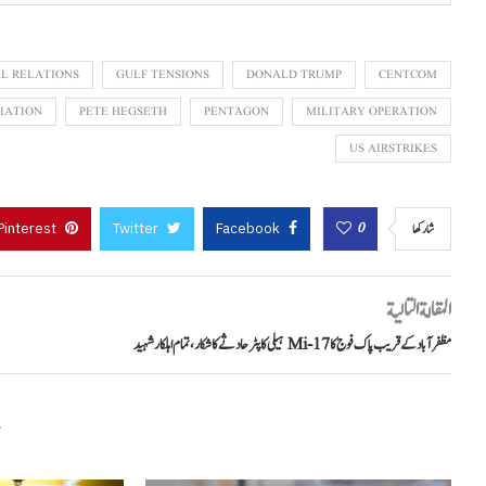
L RELATIONS
GULF TENSIONS
DONALD TRUMP
CENTCOM
IATION
PETE HEGSETH
PENTAGON
MILITARY OPERATION
US AIRSTRIKES
Pinterest
Twitter
Facebook
0
شاركها
المقالة التالية
مظفرآباد کے قریب پاک فوج کا Mi-17 ہیلی کاپٹر حادثے کا شکار، تمام اہلکار شہید
م