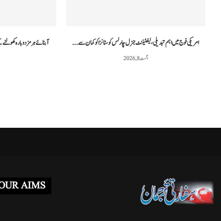
غزہ فلوٹیلا کیس: اسرائیلی عدالت نے دو کارکنوں...
مراکش میں فوجی
مئی 3, 2026
امریکی فوج میں اہم تبدیلی، لیفٹیننٹ جنرل چارلس کوسٹانزا کو کمان سے...
آبنائے ہرمز دوبارہ کھولنے ک
اگست 8, 2026
OUR AIMS