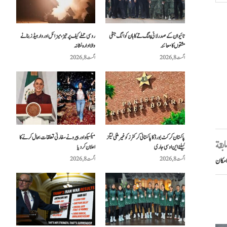
تائیوان کے صدر لائی چنگ تے کا ہان کوانگ جنگی
روسی حملے کیف پر تیز، میزائل اور وار ہیڈز بنانے
مشقوں کا معائنہ
والا ادارہ نشانہ
اگست 8, 2026
اگست 8, 2026
پاکستان کرکٹ بورڈ کا پاکستانی کرکٹرز کو غیر ملکی لیگز
میکسیکو اور پیرو نے سفارتی تعلقات بحال کرنے کا
سابقة
کیلئے این او سی جاری
اعلان کر دیا
اگست 8, 2026
اگست 8, 2026
امکان