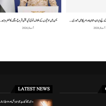
 مشق کے دوران دو امریکی...
پاکستانی ٹینس کھلاڑی محمد شعیب خان نے 20...
مئی 3, 2026
مئی 3, 2026
ے لیے ایران، عمان اور امریکا میں عبوری...
یمن میں حوثیوں کے خلاف فوجی آپریشن شروع، جنگ کا خطرہ بڑھ..
اگست 8, 2026
اگست 8, 2026
LATEST NEWS
روسی حملے کیف پر تیز، میزائل اور وار ہیڈز بنانے 