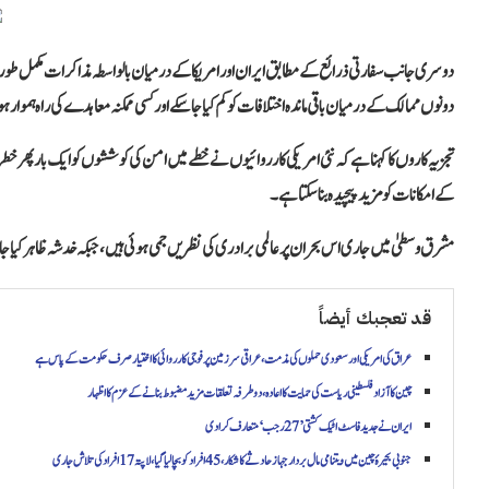
دوسری جانب سفارتی ذرائع کے مطابق ایران اور امریکا کے درمیان بالواسطہ مذاکرات مکمل طور پ
دونوں ممالک کے درمیان باقی ماندہ اختلافات کو کم کیا جا سکے اور کسی ممکنہ معاہدے کی راہ ہموار ہ
تجزیہ کاروں کا کہنا ہے کہ نئی امریکی کارروائیوں نے خطے میں امن کی کوششوں کو ایک بار پھر خ
کے امکانات کو مزید پیچیدہ بنا سکتا ہے۔
مشرق وسطیٰ میں جاری اس بحران پر عالمی برادری کی نظریں جمی ہوئی ہیں، جبکہ خدشہ ظاہر کیا جا ر
قد تعجبك أيضاً
عراق کی امریکی اور سعودی حملوں کی مذمت، عراقی سرزمین پر فوجی کارروائی کا اختیار صرف حکومت کے پاس ہے
چین کا آزاد فلسطینی ریاست کی حمایت کا اعادہ، دوطرفہ تعلقات مزید مضبوط بنانے کے عزم کا اظہار
ایران نے جدید فاسٹ اٹیک کشتی ’27 رجب‘ متعارف کرا دی
جنوبی بحیرۂ چین میں ویتنامی مال بردار جہاز حادثے کا شکار، 45 افراد کو بچا لیا گیا، لاپتہ 17 افراد کی تلاش جاری