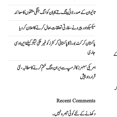
تائیوان کے صدر لائی چنگ تے کا ہان کوانگ جنگی مشقوں کا معائنہ
میکسیکو اور پیرو نے سفارتی تعلقات بحال کرنے کا اعلان کر دیا
پاکستان کرکٹ بورڈ کا پاکستانی کرکٹرز کو غیر ملکی لیگز کیلئے این او سی
جاری
 کے
امریکی سینیٹرز کا ٹرمپ سے ایران جنگ ختم کرنے کا مطالبہ، نئی
قرارداد پیش
کہ
Recent Comments
دکھانے کے لئے کوئی تبصرہ نہیں۔