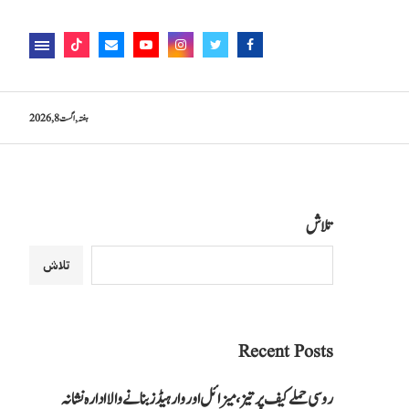
ہفتہ, اگست 8, 2026
تلاش
تلاش
Recent Posts
روسی حملے کیف پر تیز، میزائل اور وار ہیڈز بنانے والا ادارہ نشانہ