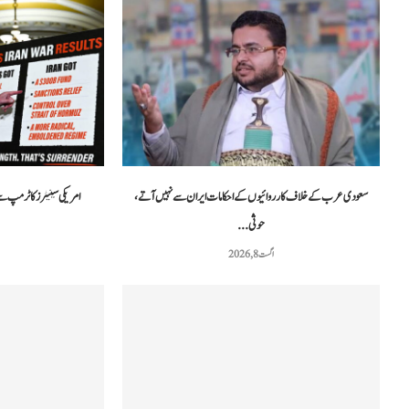
سعودی عرب کے خلاف کارروائیوں کے احکامات ایران سے نہیں آتے،
امریکی سینیٹرز کا ٹرمپ س
حوثی...
اگست 8, 2026