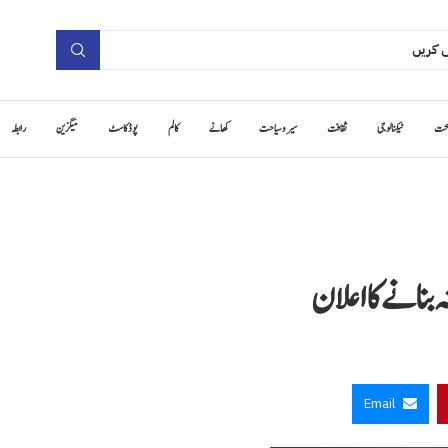
حت
ٹیکنالوجی
ثقافت
سیر و سیاحت
کھانے
کالم
پوڈ کاسٹ
میگزین
رابطہ
 بنانے کا اعلان
Email