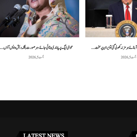
 مشق کے دوران دو امریکی...
پاکستانی ٹینس کھلاڑی محمد شعیب خان نے 20...
مئی 3, 2026
مئی 3, 2026
نائے ہرمز نہ کھولی گئی تو ایران پر سخت...
عوامی لیگ پر پابندی ہٹائی جائے، ہر صورت بنگلہ دیش واپس آؤں...
اگست 5, 2026
اگست 5, 2026
LATEST NEWS