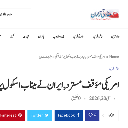
تازہ ترین
عالمی خبریں
سفارتی خبریں
بین المذاہب
پاکستان
تجارت
کھیل
ص
Home
»
امریکی مؤقف مسترد, ایران نے میناب اسکول پر حملہ جنگی جرم قرار دے دیا
عالمی خبریں
امریکی مؤقف مسترد, ایران نے میناب اسکول پر ح
مئی 20, 2026
0 تعليق
Pinterest
Twitter
Facebook
0
شاركها