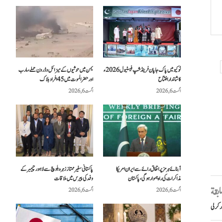
ٹوکیو میں پاک جاپان فرینڈشپ فیسٹیول 2026ء
یمن میں حوثیوں کے میزائل و ڈرون حملے، مارب
کا شاندار افتتاح
اور حضرالموت میں 45 افراد ہلاک
اگست 6, 2026
اگست 6, 2026
آبنائے ہرمز پر اتفاق رائے سے ایران امریکا
پاکستانی سفیر ممتاز زہرہ بلوچ سے لاہور چیمبر کے
مذاکرات کی راہ ہموار ہوگی، پاکستان
وفد کی پیرس میں ملاقات
سابقة
اگست 6, 2026
اگست 6, 2026
ر کرلی