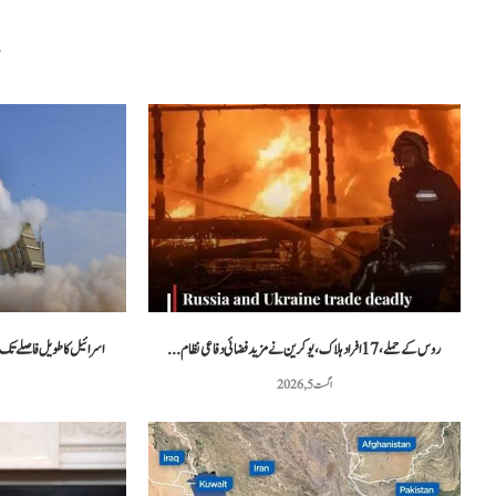
م
روس کے حملے، 17 افراد ہلاک، یوکرین نے مزید فضائی دفاعی نظام...
اسرائیل کا طویل فاصلے تک 
اگست 5, 2026