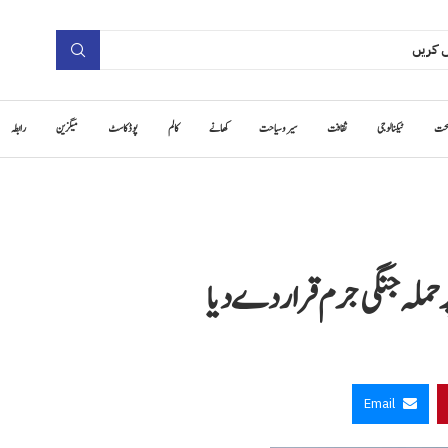
حت
ٹیکنالوجی
ثقافت
سیر و سیاحت
کھانے
کالم
پوڈ کاسٹ
میگزین
رابطہ
ملہ جنگی جرم قرار دے دیا
Email