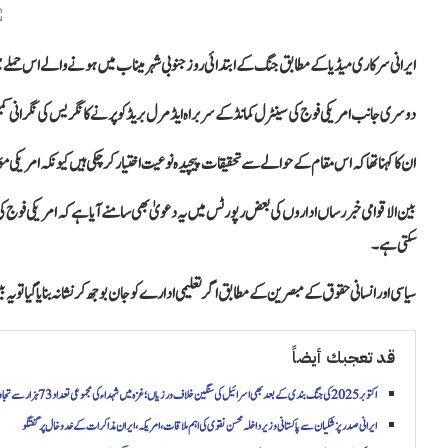
ایرانی سرکاری میڈیا کے مطابق جنگ کے ابتدائی روز جنوبی شہر میناب میں ہونے والے اس حملے میں 168 بچے شہید ہوئے تھے، جس کے بعد ایران بھر میں شدید غم و غصہ پایا جا ر
دوسری جانب امریکی فوج کی سینٹرل کمانڈ کے سربراہ ایڈمرل بریڈ کوپر نے کانگریس کی نگرانی کم
ان کا کہنا تھا کہ اس مقام کے حوالے سے تحقیقات پیچیدہ نوعیت اختیار کر چکی ہیں کیونکہ امر
بین الاقوامی خبر رساں اداروں کی بعض رپورٹس میں یہ دعویٰ بھی سامنے آیا ہے کہ امریکی فوج کی ابت
سکتی ہے۔
سیاسی اور انسانی حقوق کے مبصرین کے مطابق اگر تعلیمی ادارے کو جان بوجھ کر نشانہ بنایا گیا تو یہ
قد تعجبك أيضاً
اکتوبر 2025 کی جنگ بندی کے بعد بھی اسرائیل کی سنگین خلاف ورزیاں؛ غزہ میں شہداء کی مجموعی تعداد 73 ہزار سے تجاوز کر گئی
ایرانی صدر پزشکیان سے پاکستانی وزیر داخلہ محسن نقوی کی اہم ملاقات، امریکہ، ایران مذاکرات کے خدوخال پر گفتگو