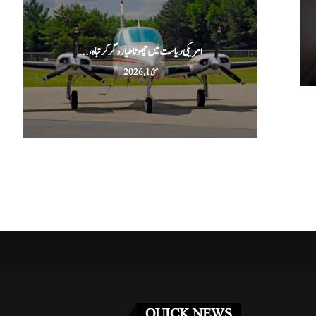
امریکی ریاست میں چھوٹا طیارہ گر کر تباہ،...
مئی 1, 2026
QUICK NEWS