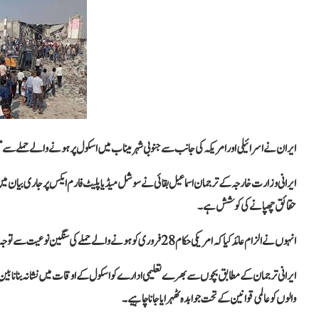
ایران نے اسرائیلی اور امریکہ کی جانب سے جنوبی شہر میناب میں اسکول پر ہونے والے حملے سے 
ایرانی وزارت خارجہ کے ترجمان اسماعیل بقائی نے سوشل میڈیا پلیٹ فارم ایکس پر جاری بیان میں کہا 
حقائق چھپانے کی کوشش ہے۔
انہوں نے الزام عائد کیا کہ امریکی حکام 28 فروری کو ہونے والے حملے کی سنگین نوعیت سے توجہ ہٹانا چاہتے ہیں۔
ایرانی ترجمان کے مطابق بچوں سے بھرے تعلیمی ادارے کو اسکول کے اوقات میں نشانہ بنانا بین 
والوں کو عالمی قوانین کے تحت جوابدہ ٹھہرایا جانا چاہیے۔