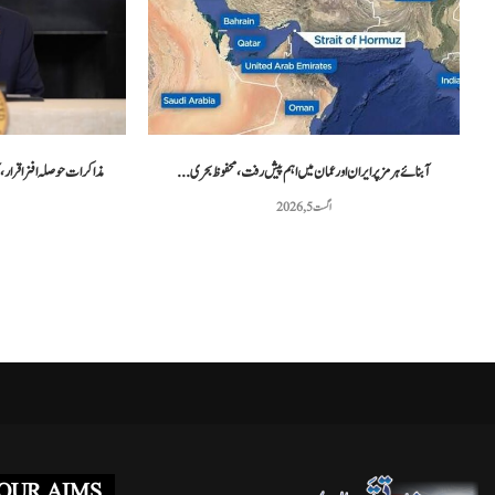
غزہ فلوٹیلا کیس: اسرائیلی عدالت نے دو کارکنوں...
مراکش میں فوجی
مئی 3, 2026
آبنائے ہرمز پر ایران اور عمان میں اہم پیش رفت، محفوظ بحری...
مذاکرات حوصلہ افزا قرار،آب
اگست 5, 2026
OUR AIMS