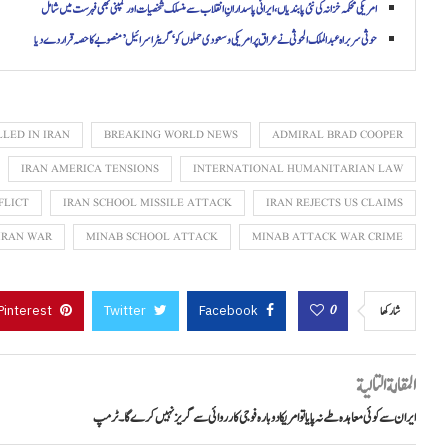
امریکی محکمہ خزانہ کی نئی پابندیاں، ایرانی پاسدارانِ انقلاب سے منسلک شخصیات اور کمپنی بھی فہرست میں شامل
حوثی سربراہ عبدالملک الحوثی نے عراق پر امریکی و سعودی حملوں کو ‘گریٹر اسرائیل’ منصوبے کا حصہ قرار دے دیا
LLED IN IRAN
BREAKING WORLD NEWS
ADMIRAL BRAD COOPER
IRAN AMERICA TENSIONS
INTERNATIONAL HUMANITARIAN LAW
FLICT
IRAN SCHOOL MISSILE ATTACK
IRAN REJECTS US CLAIMS
IRAN WAR
MINAB SCHOOL ATTACK
MINAB ATTACK WAR CRIME
Pinterest
Twitter
Facebook
0
شاركها
المقالة التالية
ایران سے کوئی معاہدہ طے نہ پایا تو امریکا دوبارہ فوجی کارروائی سے گریز نہیں کرے گا۔ ٹرمپ