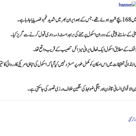
ہا ہے۔
یٹی کے سامنے پیشی کے دوران اسکول پر حملے کی براہِ راست ذمہ داری قبول کرنے سے گریز کیا۔
یکی مؤقف کے مطابق اسکول ایک فعال ایرانی میزائل تنصیب کے قریب واقع تھا۔
دائی تحقیقات میں اس امکان کو مکمل طور پر مسترد نہیں کیا گیا کہ اسکول کی تباہی امریکی کارروائی کا نتیج
 بین الاقوامی انسانی قانون اور جنگی ضوابط کی سنگین خلاف ورزی تصور کی جا سکتی ہے۔