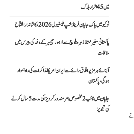
میں 45 افراد ہلاک
ٹوکیو میں پاک جاپان فرینڈشپ فیسٹیول 2026ء کا شاندار افتتاح
پاکستانی سفیر ممتاز زہرہ بلوچ سے لاہور چیمبر کے وفد کی پیرس میں
ملاقات
آبنائے ہرمز پر اتفاق رائے سے ایران امریکا مذاکرات کی راہ ہموار
ہوگی، پاکستان
جاپان میں ٹائپ 2 مخصوص ہنر مند ورکر ویزا کی مدت 5 سال کرنے
کی تجویز
رنے