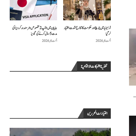
آرمینیا میں چرچ اور حکومت کا تنازع شدت اختیار
جاپان میں ٹائپ 2 مخصوص ہنر مند ورکر ویزا کی
کر گیا
مدت 5 سال کرنے کی تجویز
اگست 6, 2026
اگست 6, 2026
تغذية الشبكات الاجتماعية
..
اختيارات المحررين