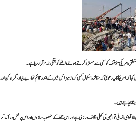
متعلق امریکی مؤقف کو سختی سے مسترد کرتے ہوئے واقعے کو جنگی جرم قرار دیا ہے۔
کہ امریکا کا یہ دعویٰ کہ متاثرہ اسکول کسی کروز میزائل بیس کے اندر قائم تھا، بے بنیاد، گمراہ کن اور
الاقوامی انسانی قوانین کی کھلی خلاف ورزی ہے اور اس حملے کے منصوبہ سازوں اور اس پر عمل درآمد ک