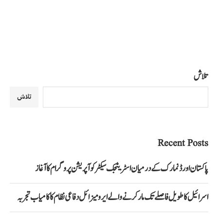
تلاش
تلاش
Recent Posts
پاکستان اور ڈنمارک کے درمیان اسٹریٹجک سیکٹر کوآپریشن پروگرام کا آغاز
اسرائیل کا طویل فاصلے تک مار کرنے والے ایرو میزائل دفاعی نظام کا کامیاب تجربہ