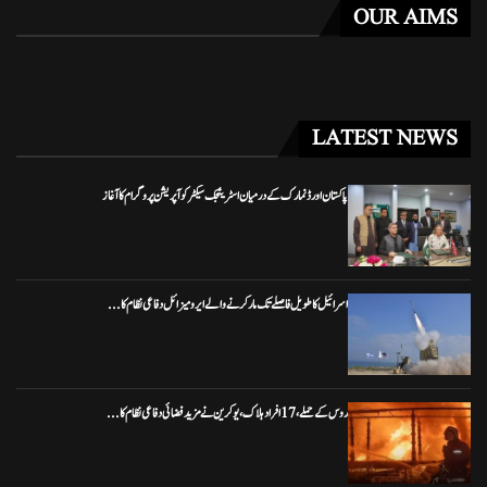
OUR AIMS
LATEST NEWS
پاکستان اور ڈنمارک کے درمیان اسٹریٹجک سیکٹر کوآپریشن پروگرام کا آغاز
اسرائیل کا طویل فاصلے تک مار کرنے والے ایرو میزائل دفاعی نظام کا...
روس کے حملے، 17 افراد ہلاک، یوکرین نے مزید فضائی دفاعی نظام کا...