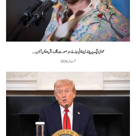
عوامی لیگ پر پابندی ہٹائی جائے، ہر صورت بنگلہ دیش واپس آؤں...
اگست 5, 2026