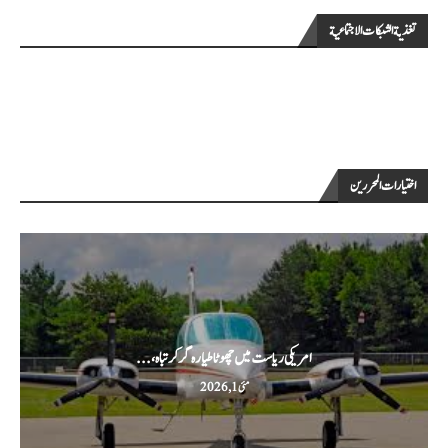
تغذية الشبكات الاجتماعية
اختيارات المحررين
امریکی ریاست میں چھوٹا طیارہ گر کر تباہ،...
مئی 1, 2026