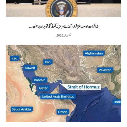
مذاکرات حوصلہ افزا قرار،آبنائے ہرمز نہ کھولی گئی تو ایران پر سخت...
اگست 5, 2026