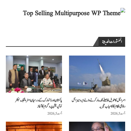
المنشورات الحديثة
اسرائیل کا طویل فاصلے تک مار کرنے والے ایرو میزائل
پاکستان اور ڈنمارک کے درمیان اسٹریٹجک سیکٹر
دفاعی نظام کا کامیاب تجربہ
کوآپریشن پروگرام کا آغاز
اگست 5, 2026
اگست 5, 2026