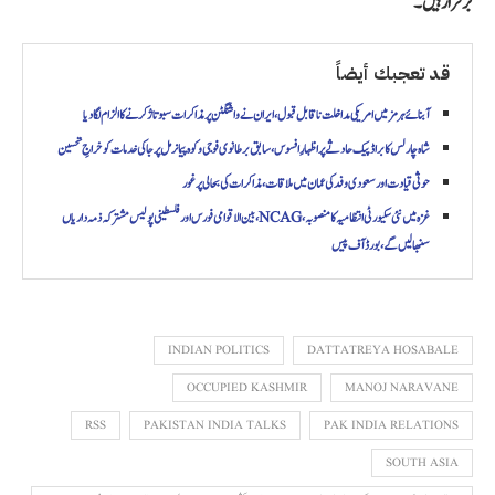
برقرار ہیں۔
قد تعجبك أيضاً
آبنائے ہرمز میں امریکی مداخلت ناقابل قبول، ایران نے واشنگٹن پر مذاکرات سبوتاژ کرنے کا الزام لگا دیا
شاہ چارلس کا براڈ پیک حادثے پر اظہارِ افسوس، سابق برطانوی فوجی و کوہ پیما نرمل پرجا کی خدمات کو خراجِ تحسین
حوثی قیادت اور سعودی وفد کی عمان میں ملاقات، مذاکرات کی بحالی پر غور
غزہ میں نئی سکیورٹی انتظامیہ کا منصوبہ، NCAG، بین الاقوامی فورس اور فلسطینی پولیس مشترکہ ذمہ داریاں
سنبھالیں گے، بورڈ آف پیس
INDIAN POLITICS
DATTATREYA HOSABALE
OCCUPIED KASHMIR
MANOJ NARAVANE
RSS
PAKISTAN INDIA TALKS
PAK INDIA RELATIONS
SOUTH ASIA