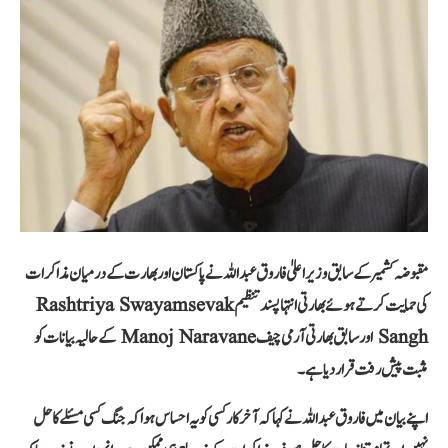
مقبوضہ کشمیر کے سابق وزیر اعلیٰ فاروق عبداللہ نے پاکستان اور بھارت کے درمیان مذاکرات
کی حمایت کرتے ہوئے بھارتی انتہاپسند تنظیم Rashtriya Swayamsevak
Sangh اور سابق بھارتی آرمی چیف Manoj Naravane کے حالیہ بیانات کو
مثبت پیش رفت قرار دیا ہے۔
اپنے بیان میں فاروق عبداللہ نے کہا کہ آخرکار کسی کو یہ احساس ہوا کہ جنگ کسی مسئلے کا حل