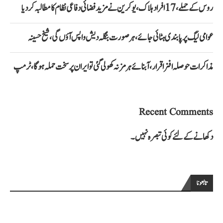
روس کے حملے، 17 افراد ہلاک، یوکرین نے مزید فضائی دفاعی نظام کا مطالبہ کر دیا
عوامی لیگ پر پابندی ہٹائی جائے، ہر صورت بنگلہ دیش واپس آؤں گی، شیخ حسینہ
مذاکرات حوصلہ افزا قرار،آبنائے ہرمز نہ کھولی گئی تو ایران پر سخت حملہ ہوگا، ٹرمپ
Recent Comments
دکھانے کے لئے کوئی تبصرہ نہیں۔
تابعونا