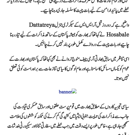
نہیں اور تمام تنازعات کا حل صرف مذاکرات کے ذریعے ہی ممکن ہے۔ انہوں نے زور دیا کہ
خطے میں پائیدار امن کے لیے بات چیت کا سلسلہ جاری رہنا چاہیے۔
واضح رہے کہ دو روز قبل آر ایس ایس کے سیکرٹری جنرل Dattatreya
Hosabale نے کہا تھا کہ بھارت کو ہمیشہ پاکستان کے ساتھ مذاکرات کے لیے تیار رہنا
چاہیے اور بات چیت کے دروازے مکمل طور پر بند نہیں کرنے چاہئیں۔
اسی تناظر میں سابق بھارتی آرمی چیف منوج نروانے نے بھی کہا تھا کہ پاکستان اور بھارت کے
عوام کو یکساں مسائل کا سامنا ہے اور عام لوگوں کا سیاسی تنازعات سے براہ راست کوئی تعلق
نہیں ہوتا۔
سیاسی تجزیہ کاروں کے مطابق بھارت میں قوم پرست حلقوں اور سابق عسکری قیادت کی
جانب سے مذاکرات کی حمایت جنوبی ایشیا میں کشیدگی کم کرنے کی ممکنہ کوششوں کی علامت
سمجھی جا رہی ہے، خاص طور پر ایسے وقت میں جب خطے میں سفارتی تناؤ اور سیکیورٹی خدشات