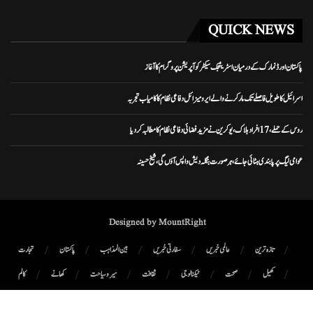
QUICK NEWS
پاکستان اور ڈنمارک کے درمیان اسٹریٹجک سیکٹر کوآپریشن پروگرام کا آغاز
اسرائیل کا طویل فاصلے تک مار کرنے والے ایرو میزائل دفاعی نظام کا کامیاب تجربہ
روس کے حملے، 17 افراد ہلاک، یوکرین نے مزید فضائی دفاعی نظام کا مطالبہ کر دیا
عوامی لیگ پر پابندی ہٹائی جائے، ہر صورت بنگلہ دیش واپس آؤں گی، شیخ حسینہ
Designed by MountRight
تازہ ترین
عالمی خبریں
سفارتی خبریں
بین المذاہب
پاکستان
تجارت
کھیل
صحت
ٹیکنالوجی
ثقافت
سیر و سیاحت
کھانے
کالم
پوڈ کاسٹ
میگزین
رابطہ