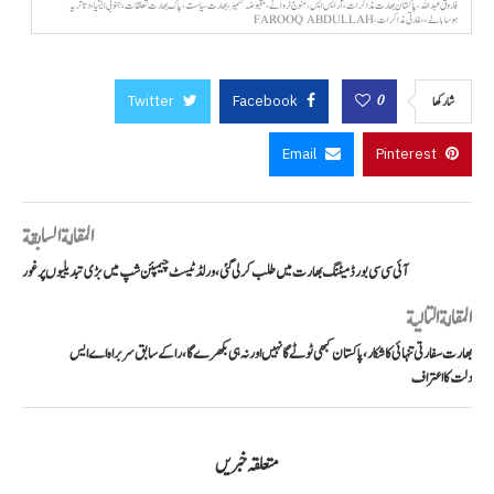
فاروق عبداللہ، پاکستان بھارت مذاکرات، آر ایس ایس، منوج نروانے، مقبوضہ کشمیر، بھارت سیاست، پاک بھارت تعلقات، جنوبی ایشیا، دتاتریہ
ہوسابالے، سفارتی مذاکرات، FAROOQ ABDULLAH
Twitter
Facebook
0
شاركها
Email
Pinterest
المقالة السابقة
آئی سی سی بورڈ میٹنگ بھارت میں طلب کر لی گئی، ورلڈ ٹیسٹ چیمپئن شپ میں بڑی تبدیلیوں پر غور
المقالة التالية
بھارت سفارتی تنہائی کا شکار، پاکستان کبھی ٹوٹے گا نہیں اور نہ ہی بکھرے گا، را کے سابق سربراہ اے ایس
دلت کا اعتراف
متعلقہ خبریں