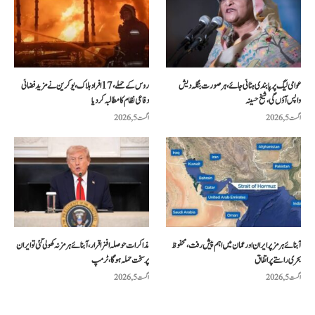
عوامی لیگ پر پابندی ہٹائی جائے، ہر صورت بنگلہ دیش
روس کے حملے، 17 افراد ہلاک، یوکرین نے مزید فضائی
واپس آؤں گی، شیخ حسینہ
دفاعی نظام کا مطالبہ کر دیا
اگست 5, 2026
اگست 5, 2026
آبنائے ہرمز پر ایران اور عمان میں اہم پیش رفت، محفوظ
مذاکرات حوصلہ افزا قرار،آبنائے ہرمز نہ کھولی گئی تو ایران
بحری راستے پر اتفاق
پر سخت حملہ ہوگا، ٹرمپ
اگست 5, 2026
اگست 5, 2026