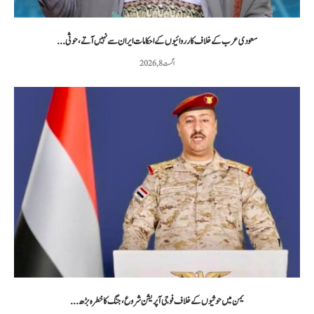
سعودی عرب کے خلاف کارروائیوں کے احکامات ایران سے نہیں آتے، حوثی...
اگست 8, 2026
یمن میں حوثیوں کے خلاف فوجی آپریشن شروع، جنگ کا خطرہ بڑھ...