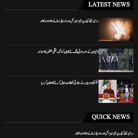
LATEST NEWS
روسی حملے کیف پر تیز، میزائل اور وار ہیڈز بنانے والا ادارہ نشانہ
تائیوان کے صدر لائی چنگ تے کا ہان کوانگ جنگی مشقوں کا معائنہ
میکسیکو اور پیرو نے سفارتی تعلقات بحال کرنے کا اعلان کر دیا
QUICK NEWS
روسی حملے کیف پر تیز، میزائل اور وار ہیڈز بنانے والا ادارہ نشانہ