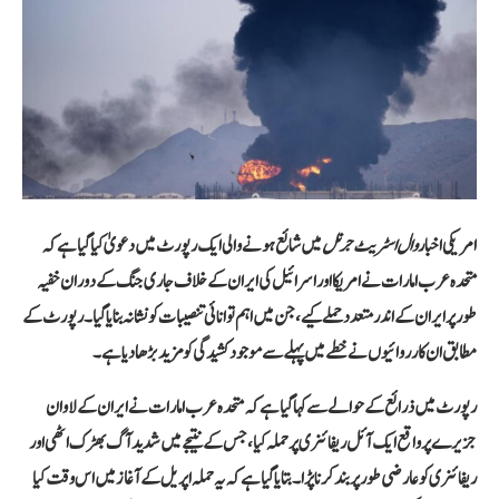
امریکی اخبار
وال اسٹریٹ جرنل
میں شائع ہونے والی ایک رپورٹ میں دعویٰ کیا گیا ہے کہ
متحدہ عرب امارات نے امریکا اور اسرائیل کی ایران کے خلاف جاری جنگ کے دوران خفیہ
طور پر ایران کے اندر متعدد حملے کیے، جن میں اہم توانائی تنصیبات کو نشانہ بنایا گیا۔ رپورٹ کے
مطابق ان کارروائیوں نے خطے میں پہلے سے موجود کشیدگی کو مزید بڑھا دیا ہے۔
رپورٹ میں ذرائع کے حوالے سے کہا گیا ہے کہ متحدہ عرب امارات نے ایران کے لاوان
جزیرے پر واقع ایک آئل ریفائنری پر حملہ کیا، جس کے نتیجے میں شدید آگ بھڑک اٹھی اور
ریفائنری کو عارضی طور پر بند کرنا پڑا۔ بتایا گیا ہے کہ یہ حملہ اپریل کے آغاز میں اس وقت کیا