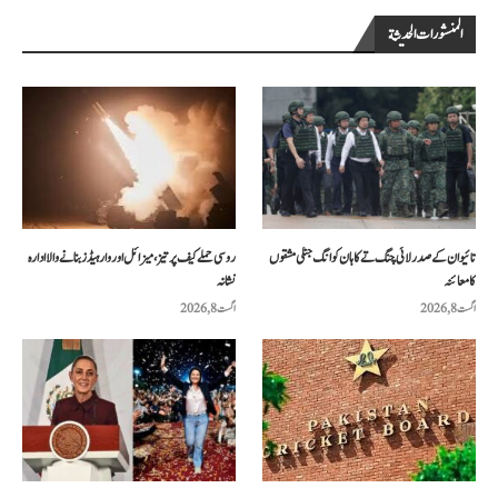
المنشورات الحديثة
تائیوان کے صدر لائی چنگ تے کا ہان کوانگ جنگی مشقوں
روسی حملے کیف پر تیز، میزائل اور وار ہیڈز بنانے والا ادارہ
کا معائنہ
نشانہ
اگست 8, 2026
اگست 8, 2026