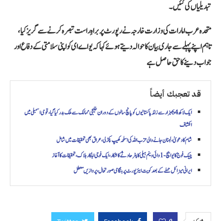
تبدیلیاں کی گئیں۔
متحدہ عرب امارات کی وزارت خارجہ نے رپورٹ پر براہِ راست تبصرہ کرنے سے گریز کیا،
تاہم اپنے پہلے سے جاری بیان کا حوالہ دیتے ہوئے کہا کہ یو اے ای کو اپنی سلامتی کے دفاع اور
جواب دینے کا حق حاصل ہے
قد تعجبك أيضاً
ایک لاکھ 64 ہزار سے زائد پاکستانیوں کو پانچ سالوں کے دوران خلیجی ممالک سے ملک بدر کیا گیا، قومی اسمبلی میں
انکشاف
شام کا دعویٰ، لبنان جانے والی حزب اللہ کی اسلحہ کھیپ پکڑ لی، عراق بھی تحقیقات میں شامل
چیک فوج کا یو ایچ-1 وائی وینم ہیلی کاپٹر حادثے کا شکار، ایک فوجی اہلکار ہلاک، تحقیقات کا آغاز
ایرانی میزائل حملے کے بعد کویت ایئرپورٹ پر ہنگامی صورتحال، پروازیں معطل