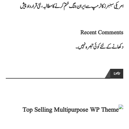
امریکی سینیٹرز کا ٹرمپ سے ایران جنگ ختم کرنے کا مطالبہ، نئی قرارداد پیش
Recent Comments
دکھانے کے لئے کوئی تبصرہ نہیں۔
تابعونا