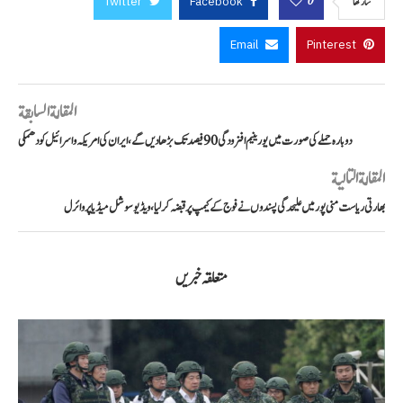
Twitter
Facebook
0
شاركها
Email
Pinterest
المقالة السابقة
دوبارہ حملے کی صورت میں یورینیم افزودگی 90 فیصد تک بڑھا دیں گے، ایران کی امریکہ و اسرائیل کو دھمکی
المقالة التالية
بھارتی ریاست منی پور میں علیحدگی پسندوں نے فوج کے کیمپ پر قبضہ کر لیا، ویڈیو سوشل میڈیا پر وائرل
متعلقہ خبریں