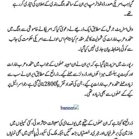
گیا جب امریکی صدر ڈونلڈ ٹرمپ ایران کے ساتھ جنگ بندی کے اعلان کی تیاری کر رہے
تھے۔
وال اسٹریٹ جرنل کے مطابق ایک ذریعے نے دعویٰ کیا کہ امریکا نے خاموشی سے جنگ میں
متحدہ عرب امارات کی شمولیت کا خیرمقدم کیا، تاہم اس حوالے سے امریکی حکومت کی جانب
سے کوئی باضابطہ بیان جاری نہیں کیا گیا۔
رپورٹ میں مزید بتایا گیا ہے کہ ایران نے ان مبینہ حملوں کے جواب میں متحدہ عرب امارات
اور کویت پر بیلسٹک میزائلوں اور ڈرونز سے حملے کیے۔ ذرائع کے مطابق ایران نے سب سے
زیادہ حملے متحدہ عرب امارات پر کیے، جن کی تعداد تقریباً 2800 بتائی گئی ہے، جو اسرائیل پر
کیے گئے حملوں سے بھی زیادہ تھی۔
ذرائع کا کہنا ہے کہ ان حملوں کے نتیجے میں یو اے ای کی معیشت متاثر ہوئی، کئی کمپنیوں میں
ملازمین کی برطرفیاں اور جبری رخصتیاں بڑھ گئیں جبکہ ملک کی سکیورٹی پالیسی میں بھی نمایاں