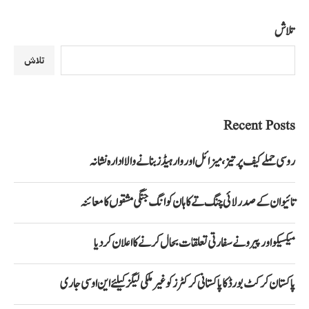
تلاش
تلاش
Recent Posts
روسی حملے کیف پر تیز، میزائل اور وار ہیڈز بنانے والا ادارہ نشانہ
تائیوان کے صدر لائی چنگ تے کا ہان کوانگ جنگی مشقوں کا معائنہ
میکسیکو اور پیرو نے سفارتی تعلقات بحال کرنے کا اعلان کر دیا
پاکستان کرکٹ بورڈ کا پاکستانی کرکٹرز کو غیر ملکی لیگز کیلئے این او سی جاری