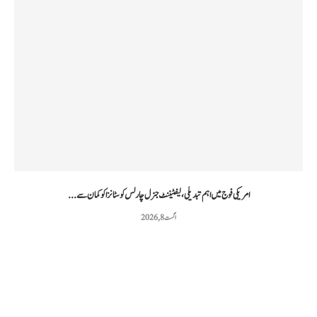
امریکی فوج میں اہم تبدیلی، لیفٹیننٹ جنرل چارلس کوسٹانزا کو کمان سے...
اگست 8, 2026