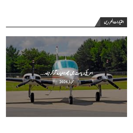
اختيارات المحررين
امریکی ریاست میں چھوٹا طیارہ گر کر تباہ،...
مئی 1, 2026