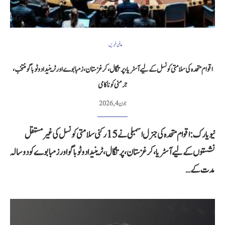
عالمی خبریں
اقوام متحدہ کی سلامتی کونسل کے لیے آسٹریا، پرتگال، کرغزستان، زمبابوے اور ٹرینیداد و ٹوباگو منتخب،
جرمنی کو ناکامی
جون 4, 2026
نیویارک: اقوام متحدہ کی جنرل اسمبلی نے 15 رکنی سلامتی کونسل کی غیر مستقل
نشستوں کے لیے آسٹریا، کرغزستان، پرتگال، ٹرینیداد و ٹوباگو اور زمبابوے کو دو سالہ
مدت کے…