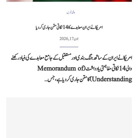
عالمی خبریں
امریکا نے ایران معاہدے کا 14 نکاتی متن جاری کر دیا
جون 17, 2026
امریکا نے ایران کے ساتھ جنگ بندی اور مستقبل کے جامع معاہدے کی بنیاد رکھنے
والی 14 نکاتی مفاہمتی یادداشت (Memorandum of
Understanding) کا متن جاری کر دیا ہے، جس…