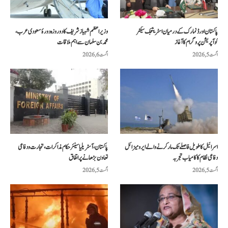
پاکستان اور ڈنمارک کے درمیان اسٹریٹجک سیکٹر
وزیراعظم شہباز شریف کا دو روزہ دورۂ سعودی عرب،
کوآپریشن پروگرام کا آغاز
محمد بن سلمان سے اہم ملاقات
اگست 5, 2026
اگست 6, 2026
اسرائیل کا طویل فاصلے تک مار کرنے والے ایرو میزائل
پاکستان، آسٹریلیا سینئر حکام مذاکرات، تجارت و دفاعی
دفاعی نظام کا کامیاب تجربہ
تعاون بڑھانے پر اتفاق
اگست 5, 2026
اگست 5, 2026