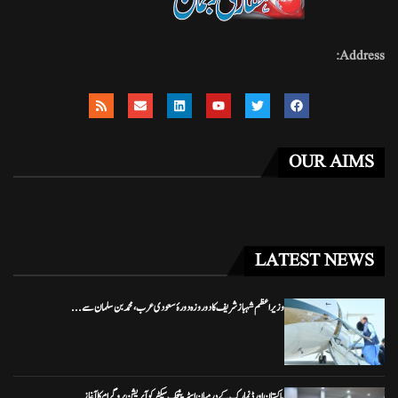
Address:
OUR AIMS
LATEST NEWS
وزیراعظم شہباز شریف کا دو روزہ دورۂ سعودی عرب، محمد بن سلمان سے...
پاکستان اور ڈنمارک کے درمیان اسٹریٹجک سیکٹر کوآپریشن پروگرام کا آغاز