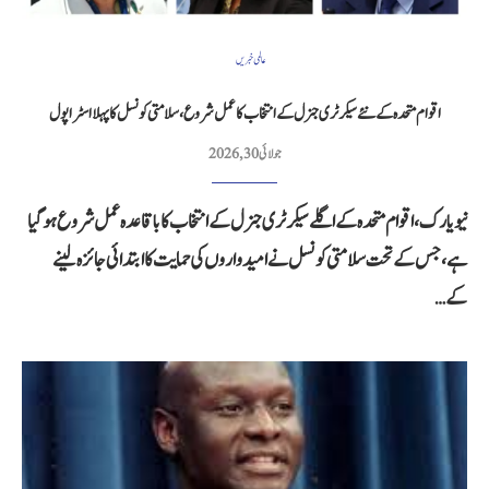
عالمی خبریں
اقوام متحدہ کے نئے سیکرٹری جنرل کے انتخاب کا عمل شروع، سلامتی کونسل کا پہلا اسٹرا پول
جولائی 30, 2026
نیویارک، اقوام متحدہ کے اگلے سیکرٹری جنرل کے انتخاب کا باقاعدہ عمل شروع ہو گیا
ہے، جس کے تحت سلامتی کونسل نے امیدواروں کی حمایت کا ابتدائی جائزہ لینے
کے…