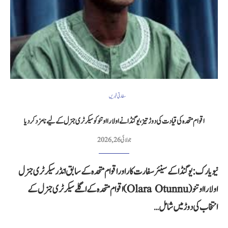
سفارتی خبریں
اقوام متحدہ کی قیادت کی دوڑ تیز، یوگنڈا نے اولارا اوتنو کو سیکرٹری جنرل کے لیے نامزد کر دیا
جولائی 26, 2026
نیویارک: یوگنڈا کے سینئر سفارت کار اور اقوام متحدہ کے سابق انڈر سیکرٹری جنرل
اولارا اوتنو (Olara Otunnu) اقوام متحدہ کے اگلے سیکرٹری جنرل کے
انتخاب کی دوڑ میں شامل…