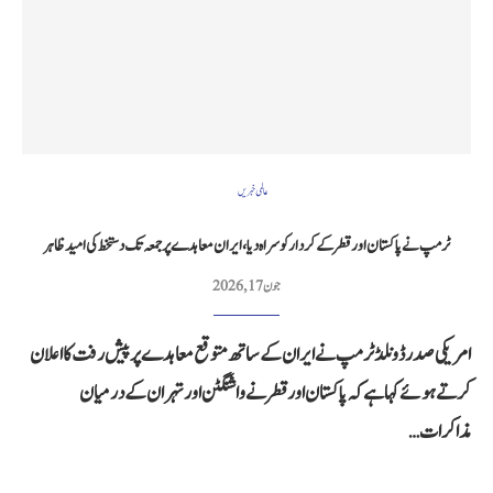
عالمی خبریں
ٹرمپ نے پاکستان اور قطر کے کردار کو سراہ دیا، ایران معاہدے پر جمعہ تک دستخط کی امید ظاہر
جون 17, 2026
امریکی صدر ڈونلڈ ٹرمپ نے ایران کے ساتھ متوقع معاہدے پر پیش رفت کا اعلان
کرتے ہوئے کہا ہے کہ پاکستان اور قطر نے واشنگٹن اور تہران کے درمیان
مذاکرات…