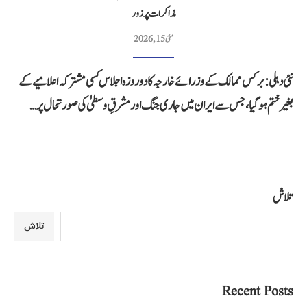
مذاکرات پر زور
مئی 15, 2026
نئی دہلی: برکس ممالک کے وزرائے خارجہ کا دو روزہ اجلاس کسی مشترکہ اعلامیے کے
بغیر ختم ہوگیا، جس سے ایران میں جاری جنگ اور مشرقِ وسطیٰ کی صورتحال پر…
تلاش
تلاش
Recent Posts