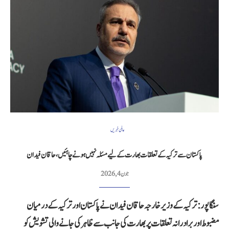
عالمی خبریں
پاکستان سے ترکیہ کے تعلقات بھارت کے لیے مسئلہ نہیں ہونے چاہئیں، حاقان فیدان
جون 4, 2026
سنگاپور: ترکیہ کے وزیر خارجہ حاقان فیدان نے پاکستان اور ترکیہ کے درمیان
مضبوط اور برادرانہ تعلقات پر بھارت کی جانب سے ظاہر کی جانے والی تشویش کو