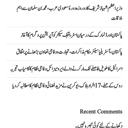
وزیراعظم شہباز شریف کا دو روزہ دورۂ سعودی عرب، محمد بن سلمان سے اہم
ملاقات
پاکستان اور ڈنمارک کے درمیان اسٹریٹجک سیکٹر کوآپریشن پروگرام کا آغاز
پاکستان، آسٹریلیا سینئر حکام مذاکرات، تجارت و دفاعی تعاون بڑھانے پر اتفاق
اسرائیل کا طویل فاصلے تک مار کرنے والے ایرو میزائل دفاعی نظام کا کامیاب تجربہ
روس کے حملے، 17 افراد ہلاک، یوکرین نے مزید فضائی دفاعی نظام کا مطالبہ کر دیا
Recent Comments
دکھانے کے لئے کوئی تبصرہ نہیں۔