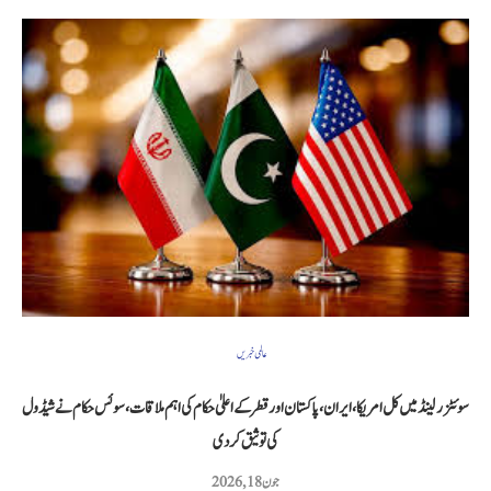
عالمی خبریں
سوئٹزرلینڈ میں کل امریکا، ایران، پاکستان اور قطر کے اعلیٰ حکام کی اہم ملاقات، سوئس حکام نے شیڈول
کی توثیق کر دی
جون 18, 2026