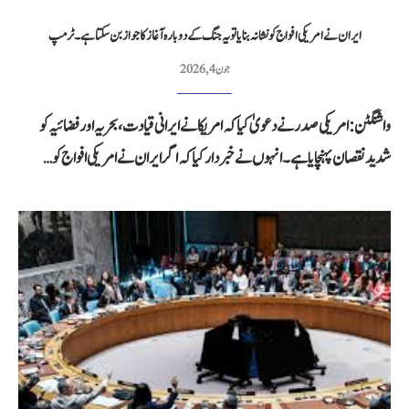
ایران نے امریکی افواج کو نشانہ بنایا تو یہ جنگ کے دوبارہ آغاز کا جواز بن سکتا ہے۔ ٹرمپ
جون 4, 2026
واشنگٹن: امریکی صدر نے دعویٰ کیا کہ امریکا نے ایرانی قیادت، بحریہ اور فضائیہ کو
شدید نقصان پہنچایا ہے۔ انہوں نے خبردار کیا کہ اگر ایران نے امریکی افواج کو…