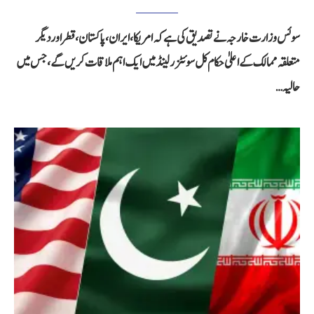
سوئس وزارت خارجہ نے تصدیق کی ہے کہ امریکا، ایران، پاکستان، قطر اور دیگر
متعلقہ ممالک کے اعلیٰ حکام کل سوئٹزرلینڈ میں ایک اہم ملاقات کریں گے، جس میں
حالیہ…