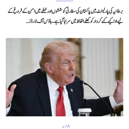
برطانیہ کی پارلیمنٹ میں پاکستان کی سفارتی کوششوں اور خطے میں امن کے فروغ کے
لیے ادا کیے گئے کردار کو کھلے الفاظ میں سراہا گیا ہے۔ ہاؤس آف لارڈز…
عالمی خبریں