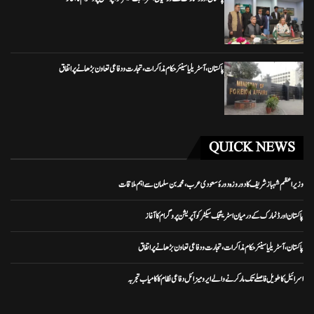
پاکستان، آسٹریلیا سینئر حکام مذاکرات، تجارت و دفاعی تعاون بڑھانے پر اتفاق
QUICK NEWS
وزیراعظم شہباز شریف کا دو روزہ دورۂ سعودی عرب، محمد بن سلمان سے اہم ملاقات
پاکستان اور ڈنمارک کے درمیان اسٹریٹجک سیکٹر کوآپریشن پروگرام کا آغاز
پاکستان، آسٹریلیا سینئر حکام مذاکرات، تجارت و دفاعی تعاون بڑھانے پر اتفاق
اسرائیل کا طویل فاصلے تک مار کرنے والے ایرو میزائل دفاعی نظام کا کامیاب تجربہ