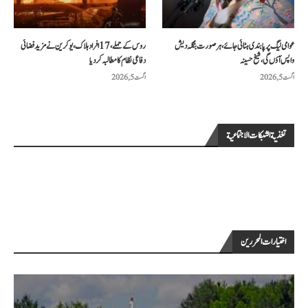
عوامی لیگ پر پابندی ہٹائی جائے، ہر صورت بنگلہ دیش
روس کے حملے، 17 افراد ہلاک، یوکرین نے مزید فضائی
واپس آؤں گی، شیخ حسینہ
دفاعی نظام کا مطالبہ کر دیا
اگست 5, 2026
اگست 5, 2026
تغذية الشبكات الاجتماعية
اختيارات المحررين