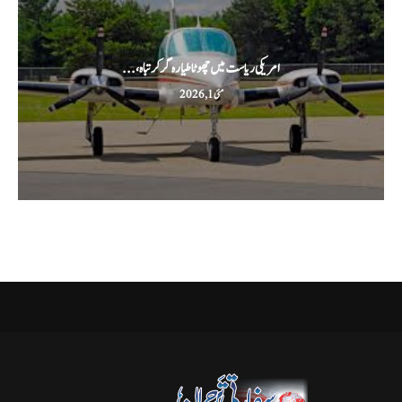
امریکی ریاست میں چھوٹا طیارہ گر کر تباہ،...
مئی 1, 2026