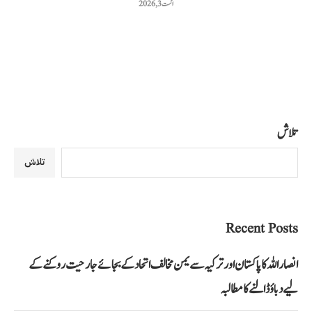
اگست 3, 2026
تلاش
تلاش
Recent Posts
انصار اللہ کا پاکستان اور ترکیہ سے یمن مخالف اتحاد کے بجائے جارحیت روکنے کے
لیے دباؤ ڈالنے کا مطالبہ