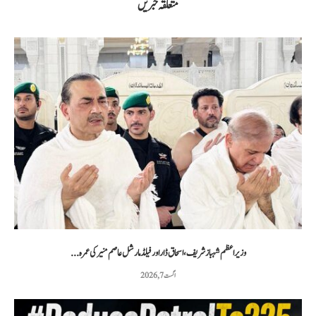
متعلقہ خبریں
وزیراعظم شہباز شریف، اسحاق ڈار اور فیلڈ مارشل عاصم منیر کی عمرہ...
اگست 7, 2026