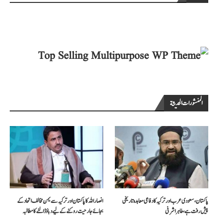
المنشورات الحديثة
پاکستان، سعودی عرب اور ترکیہ کا دفاعی معاہدہ تاریخی
انصار اللہ کا پاکستان اور ترکیہ سے یمن مخالف اتحاد کے
پیش رفت ہے، طاہر اشرفی
بجائے جارحیت روکنے کے لیے دباؤ ڈالنے کا مطالبہ