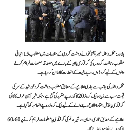
پشاور:
محکمہ داخلہ خیبرپختونخوا نے دہشت گردی کے مقدمات میں مطلوب
15 انتہائی
مطلوب دہشت گردوں
کی گرفتاری یا ان کے بارے میں مصدقہ معلومات فراہم کرنے
والوں کے لیے کروڑوں روپے مالیت کے انعامات کا اعلان کر دیا ہے۔
محکمہ داخلہ کی جانب سے جاری اعلامیے کے مطابق مطلوب دہشت گرد
خورشید
کے سر کی
قیمت سب سے زیادہ
ایک کروڑ 20 لاکھ روپے
مقرر کی گئی ہے، جبکہ
شیر آمین عرف کاکا
کی
گرفتاری یا قابلِ اعتماد اطلاع دینے والے کے لیے
ایک کروڑ روپے
انعام رکھا گیا ہے۔
اعلامیے کے مطابق
قاری احسان
اور
شیر عالم
کی گرفتاری یا معلومات فراہم کرنے پر
60، 60
لاکھ روپے
انعام دیا جائے گا۔