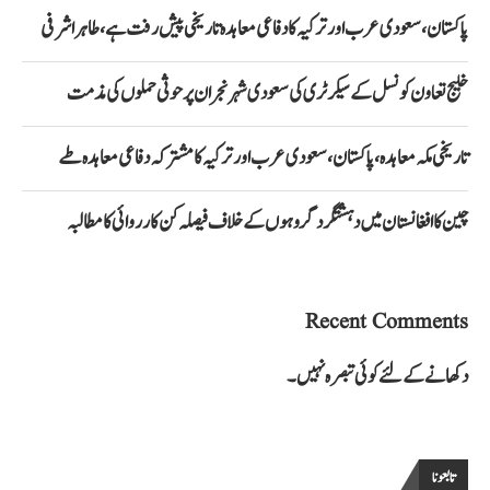
پاکستان، سعودی عرب اور ترکیہ کا دفاعی معاہدہ تاریخی پیش رفت ہے، طاہر اشرفی
خلیج تعاون کونسل کے سیکرٹری کی سعودی شہر نجران پر حوثی حملوں کی مذمت
تاریخی مکہ معاہدہ، پاکستان، سعودی عرب اور ترکیہ کا مشترکہ دفاعی معاہدہ طے
چین کا افغانستان میں دہشتگرد گروہوں کے خلاف فیصلہ کن کارروائی کا مطالبہ
Recent Comments
دکھانے کے لئے کوئی تبصرہ نہیں۔
تابعونا