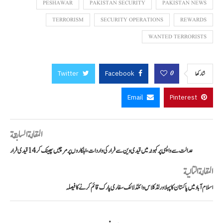
PESHAWAR
PAKISTAN SECURITY
PAKISTAN NEWS
TERRORISM
SECURITY OPERATIONS
REWARDS
WANTED TERRORISTS
Twitter
Facebook
0
شاركها
Email
Pinterest
المقالة السابقة
عدالت سے واپسی پر کہوٹہ میں قیدی وین سے فرار کی واردات، اہلکاروں پر مرچیں پھینک کر 14 قیدی فرار
المقالة التالية
اسلام آباد میں پاکستان کا پہلا ورلڈ کلاس وائلڈ لائف سفاری پارک قائم کرنے کا فیصلہ