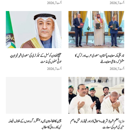
اگست 7, 2026
اگست 7, 2026
تاریخی مکہ معاہدہ، پاکستان، سعودی عرب اور ترکیہ کا
خلیج تعاون کونسل کے سیکرٹری کی سعودی شہر نجران پر
مشترکہ دفاعی معاہدہ طے
حوثی حملوں کی مذمت
اگست 7, 2026
اگست 7, 2026
وزیراعظم شہباز شریف، اسحاق ڈار اور فیلڈ مارشل عاصم
چین کا افغانستان میں دہشتگرد گروہوں کے خلاف فیصلہ
منیر کی عمرہ کی سعادت
کن کارروائی کا مطالبہ