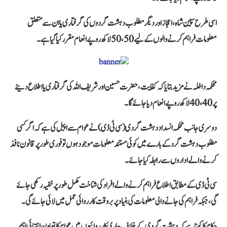
اسی طرح
سپین شاہ، اعجاز
اور دیگر مطلوب دہشت گردوں کی گرفتاری یا ان سے متعلق
معلومات فراہم کرنے والوں کے لیے
50، 50 لاکھ روپے
انعام مقرر کیا گیا ہے۔
محکمہ داخلہ نے مزید بتایا کہ
کفایت، حضرت حسین اور شریف اللہ
کی گرفتاری یا اطلاع دینے
پر
40، 40 لاکھ روپے
انعام دیا جائے گا۔
دوسری جانب محکمہ انسداد دہشت گردی (سی ٹی ڈی) نے عوام سے اپیل کی ہے کہ اگر کسی
مطلوب دہشت گرد کے بارے میں کوئی مستند معلومات موجود ہوں تو فوری طور پر قانون نافذ
کرنے والے اداروں سے رابطہ کیا جائے۔
سی ٹی ڈی کے مطابق اطلاع فراہم کرنے والے افراد کی شناخت مکمل طور پر خفیہ رکھی جائے
گی، جبکہ فراہم کی جانے والی معلومات کی بنیاد پر بروقت کارروائی عمل میں لائی جائے گی۔
حکام کا کہنا ہے کہ دہشت گردی کے خلاف جاری کارروائیوں میں عوام کا تعاون انتہائی اہم