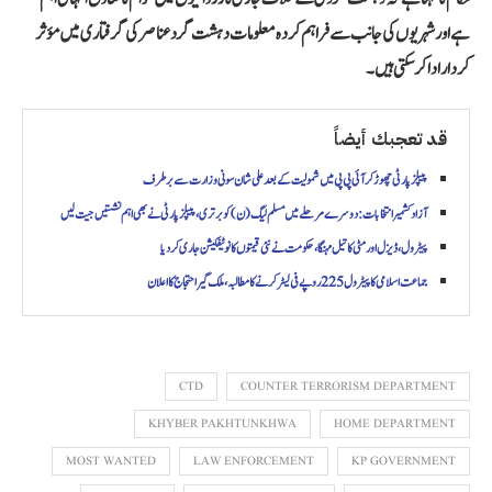
ہے اور شہریوں کی جانب سے فراہم کردہ معلومات دہشت گرد عناصر کی گرفتاری میں مؤثر
کردار ادا کر سکتی ہیں۔
قد تعجبك أيضاً
پیپلز پارٹی چھوڑ کر آئی پی پی میں شمولیت کے بعد علی شان سونی وزارت سے برطرف
آزاد کشمیر انتخابات: دوسرے مرحلے میں مسلم لیگ (ن) کو برتری، پیپلز پارٹی نے بھی اہم نشستیں جیت لیں
پیٹرول، ڈیزل اور مٹی کا تیل مہنگا، حکومت نے نئی قیمتوں کا نوٹیفکیشن جاری کر دیا
جماعت اسلامی کا پیٹرول 225 روپے فی لیٹر کرنے کا مطالبہ، ملک گیر احتجاج کا اعلان
CTD
COUNTER TERRORISM DEPARTMENT
KHYBER PAKHTUNKHWA
HOME DEPARTMENT
MOST WANTED
LAW ENFORCEMENT
KP GOVERNMENT