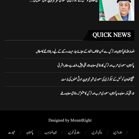
خلیج تعاون کونسل کے سیکرٹری کی سعودی شہر نجران پر حوثی حملوں کی...
QUICK NEWS
انصار اللہ کا پاکستان اور ترکیہ سے یمن مخالف اتحاد کے بجائے جارحیت روکنے کے لیے دباؤ ڈالنے کا مطالبہ
پاکستان، سعودی عرب اور ترکیہ کا دفاعی معاہدہ تاریخی پیش رفت ہے، طاہر اشرفی
خلیج تعاون کونسل کے سیکرٹری کی سعودی شہر نجران پر حوثی حملوں کی مذمت
تاریخی مکہ معاہدہ، پاکستان، سعودی عرب اور ترکیہ کا مشترکہ دفاعی معاہدہ طے
Designed by MountRight
تازہ ترین
عالمی خبریں
سفارتی خبریں
بین المذاہب
پاکستان
تجارت