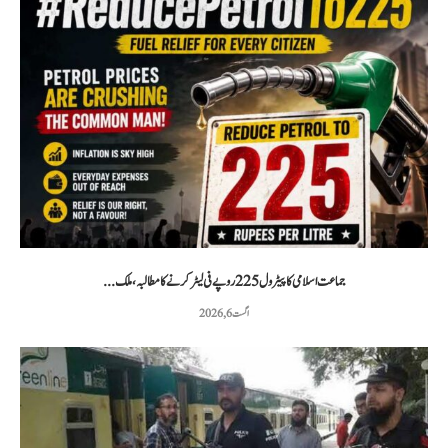
جماعت اسلامی کا پیٹرول 225 روپے فی لیٹر کرنے کا مطالبہ، ملک...
اگست 6, 2026