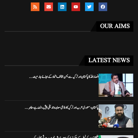
OUR AIMS
LATEST NEWS
انصار اللہ کا پاکستان اور ترکیہ سے یمن مخالف اتحاد کے بجائے جارحیت...
پاکستان، سعودی عرب اور ترکیہ کا دفاعی معاہدہ تاریخی پیش رفت ہے، طاہر...