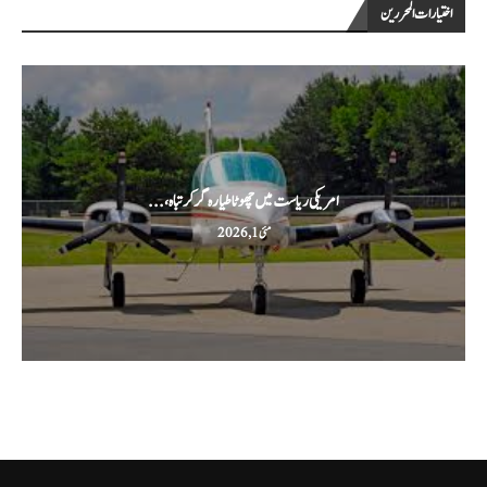
اختيارات المحررين
امریکی ریاست میں چھوٹا طیارہ گر کر تباہ،...
مئی 1, 2026