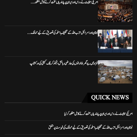
امریکی سینیٹ نے روس اور ایران پر پابندیاں سخت کرنے کا بل منظور...
لبنان اور اسرائیل حزب اللہ کے تخفیفِ اسلحہ کی تصدیق کے لیے ممالک...
غزہ میں بے گھر خاندانوں کی عارضی رہائش، ٹیکنو کریٹک کمیٹی کی ورکشاپ
QUICK NEWS
امریکی سینیٹ نے روس اور ایران پر پابندیاں سخت کرنے کا بل منظور کرلیا
لبنان اور اسرائیل حزب اللہ کے تخفیفِ اسلحہ کی تصدیق کے لیے ممالک کی فہرست پر متفق