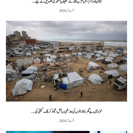
لبنان اور اسرائیل حزب اللہ کے تخفیفِ اسلحہ کی تصدیق کے لیے...
اگست 7, 2026
غزہ میں بے گھر خاندانوں کی عارضی رہائش، ٹیکنو کریٹک کمیٹی کی...
اگست 7, 2026