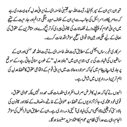
تہران:
ایران کے سپریم لیڈر آیت اللہ سید مجتبیٰ خامنہ ای نے ایرانی عدلیہ کو ہدایت دی ہے
کہ وہ امریکا اور اسرائیل کی جانب سے ایران کے خلاف مبینہ جنگی جرائم اور جارحیت کے نتیجے
میں ایرانی عوام کو پہنچنے والے نقصانات کی قانونی پیروی کو ترجیح دے اور متاثرین کے حقوق کی
بحالی کے لیے ملکی اور بین الاقوامی سطح پر مؤثر اقدامات کرے۔
سرکاری خبر رساں ایجنسی کے مطابق آیت اللہ خامنہ ای نے آیت اللہ محمد بہشتی اور ان کے
ساتھیوں کی شہادت کی برسی، جو ایران میں "ہفتہ عدلیہ” کے طور پر منائی جاتی ہے، کے موقع
پر جاری اپنے پیغام میں کہا کہ موجودہ حالات میں ایرانی قوم کے اجتماعی حقوق کا تحفظ عدلیہ کی
اہم ترین ذمہ داریوں میں شامل ہے۔
انہوں نے کہا کہ عدلیہ کا فرض صرف انفرادی مقدمات تک محدود نہیں بلکہ عوامی حقوق،
قومی خودمختاری، جائز آزادیوں کے تحفظ، بدعنوانی کے خاتمے، انصاف کے نفاذ اور قانون کی
بالادستی کو یقینی بنانا بھی اس کی بنیادی آئینی ذمہ داری ہے۔ ان کے مطابق ان فرائض کی مؤثر
انجام دہی سے عدالتی نظام پر عوام کا اعتماد مزید مضبوط ہوگا۔