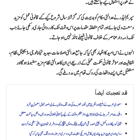
کے طور پر استعمال کیے جا سکتے ہیں۔
سپریم لیڈر نے عدالتی حکام کو ہدایت کی کہ گزشتہ سال شروع کیے گئے قانونی عمل کو مزید
وسعت دی جائے اور تمام متعلقہ مقدمات پر اس وقت تک کارروائی جاری رکھی جائے جب
تک ذمہ دار عناصر کے خلاف قانونی فیصلے نافذ نہیں ہو جاتے۔
انہوں نے اس امید کا اظہار بھی کیا کہ جامع عدالتی اصلاحات، جدید ٹیکنالوجی، ڈیجیٹل نظام،
شفافیت اور مؤثر قانونی حکمت عملی کے ذریعے ایران کا عدالتی نظام مزید مضبوط ہوگا اور
مستقبل میں ایسے واقعات کی روک تھام میں مدد ملے گی۔
قد تعجبك أيضاً
سعودی عرب نے ینبع اور الخرج میں ممکنہ خطرے کی وارننگ واپس لے لی، صورتحال معمول پر قرار
دہلی سے امرتسر جانے والی ایئر انڈیا پرواز مختصر وقت کے لیے پاکستانی فضائی حدود میں داخل، پائلٹ معطل
شمالی کوریا کا دورہ مکمل، چینی صدر شی جن پنگ بیجنگ واپس پہنچ گئے، دوطرفہ تعاون پر اعلیٰ سطحی مذاکرات
روس اور ایران پر مزید پابندیوں کا بل امریکی سینیٹ میں دوسری مرحلہ وار ووٹنگ بھی پاس کر گیا