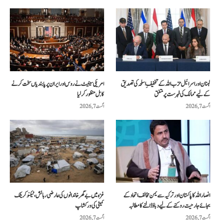
لبنان اور اسرائیل حزب اللہ کے تخفیفِ اسلحہ کی تصدیق
امریکی سینیٹ نے روس اور ایران پر پابندیاں سخت کرنے
کے لیے ممالک کی فہرست پر متفق
کا بل منظور کرلیا
اگست 7, 2026
اگست 7, 2026
انصار اللہ کا پاکستان اور ترکیہ سے یمن مخالف اتحاد کے
غزہ میں بے گھر خاندانوں کی عارضی رہائش، ٹیکنو کریٹک
بجائے جارحیت روکنے کے لیے دباؤ ڈالنے کا مطالبہ
کمیٹی کی ورکشاپ
اگست 7, 2026
اگست 7, 2026