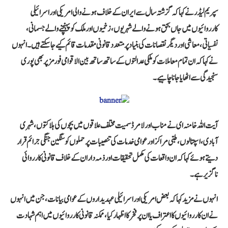
سپریم لیڈر نے کہا کہ گزشتہ سال سے ایران کے خلاف ہونے والی امریکی اور اسرائیلی
کارروائیوں میں جاں بحق ہونے والے شہریوں، زخمیوں اور ملک کو پہنچنے والے جسمانی،
نفسیاتی، معاشی اور دیگر نقصانات کی بنیاد پر متعدد قانونی مقدمات قائم کیے جا سکتے ہیں۔ انہوں
نے کہا کہ ان تمام معاملات کو ملکی عدالتوں کے ساتھ ساتھ بین الاقوامی فورمز پر بھی پوری
سنجیدگی سے اٹھایا جانا چاہیے۔
آیت اللہ خامنہ ای نے مناب اور لامرڈ سمیت مختلف علاقوں میں بچوں کی ہلاکتوں، شہری
آبادی، اسپتالوں، طبی مراکز اور عوامی خدمات کی تنصیبات پر حملوں کو سنگین جنگی جرائم قرار
دیتے ہوئے کہا کہ ان واقعات کی مکمل تحقیقات اور ذمہ داران کے خلاف قانونی کارروائی
ناگزیر ہے۔
انہوں نے مزید کہا کہ بعض امریکی اور اسرائیلی عہدیداروں کے عوامی بیانات، جن میں انہوں
نے ان کارروائیوں کا اعتراف یا ان پر فخر کا اظہار کیا، ممکنہ قانونی کارروائیوں میں اہم شہادت