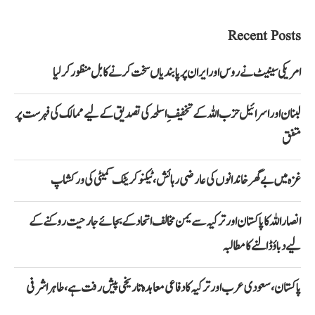
Recent Posts
امریکی سینیٹ نے روس اور ایران پر پابندیاں سخت کرنے کا بل منظور کرلیا
لبنان اور اسرائیل حزب اللہ کے تخفیفِ اسلحہ کی تصدیق کے لیے ممالک کی فہرست پر
متفق
غزہ میں بے گھر خاندانوں کی عارضی رہائش، ٹیکنو کریٹک کمیٹی کی ورکشاپ
انصار اللہ کا پاکستان اور ترکیہ سے یمن مخالف اتحاد کے بجائے جارحیت روکنے کے
لیے دباؤ ڈالنے کا مطالبہ
پاکستان، سعودی عرب اور ترکیہ کا دفاعی معاہدہ تاریخی پیش رفت ہے، طاہر اشرفی