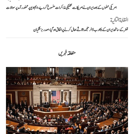
امریکی حملوں کے بعد ایران نے امریکا سے تکنیکی مذاکرات منسوخ کر دیے، ایم او یو پر عملدرآمد پر سوالات
المقالة التالية
قطر کے ساتھ ایران کے 6 ارب ڈالر منجمد اثاثے بحال کرنے پر اتفاق ہوگیا، صدر بزشکیان
متعلقہ خبریں