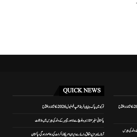
.
QUICK NEWS
ٹوکیو میں پاک جاپان فرینڈشپ فیسٹیول 2026ء کا شاندار افتتاح
پاکستانی سفیر ممتاز زہرہ بلوچ سے لاہور چیمبر کے وفد کی پیرس میں ملاقات
کے وفد کی پیرس
آبنائے ہرمز پر اتفاق رائے سے ایران امریکا مذاکرات کی راہ ہموار ہوگی، پاکستان