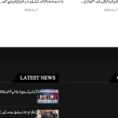
ر عمان میں اہم پیش رفت، محفوظ بحری...
مذاکرات حوصلہ افزا قرار،آبنائے ہرمز نہ کھولی گئی تو ایران پر سخت..
اگست 5, 2026
اگست 5, 2026
LATEST NEWS
ٹوکیو میں پاک جاپان فرینڈشپ فیسٹیول 2026ء کا شاندار افتتاح
پاکستانی سفیر ممتاز زہرہ بلوچ سے لاہور چیمبر 
میں...