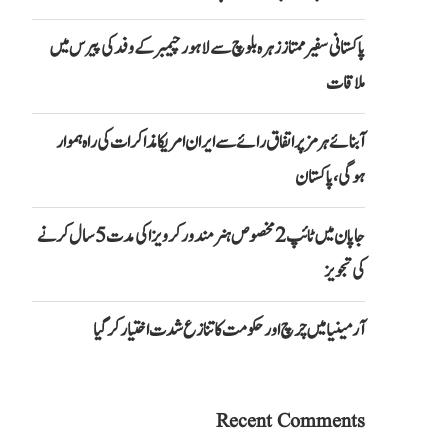
پاکستانی سفیر ممتاز زہرہ بلوچ سے لاہور چیمبر کے وفد کی پیرس میں
ملاقات
آبنائے ہرمز پر اتفاق رائے سے ایران امریکا مذاکرات کی راہ ہموار
ہوگی، پاکستان
جاپان میں ٹائپ 2 مخصوص ہنر مند ورکر ویزا کی مدت 5 سال کرنے
کی تجویز
آرمینیا میں چرچ اور حکومت کا تنازع شدت اختیار کر گیا
Recent Comments