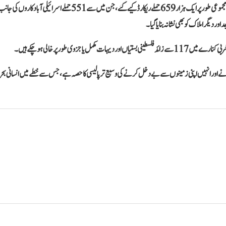
فلسطینی اداروں کے اعداد و شمار کے مطابق مئی 2026 کے دوران فلسطینیوں اور ان کی املاک پر مجموعی طور پر ایک ہزار 659 حملے ریکارڈ کیے گئے، جن میں سے 551 حملے اسرائیلی آبادکاروں ک
ی طور پر خالی ہو چکے ہیں۔
ڑھانے اور انہیں اپنی زمینوں سے بے دخل کرنے کی وسیع تر پالیسی کا حصہ ہے، جس سے خطے میں انسانی بح