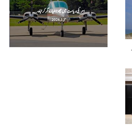
امریکی ریاست میں چھوٹا طیارہ گر کر تباہ،...
مئی 1, 2026
.