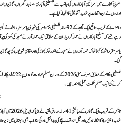
مغربی کنارے میں اسرائیلی آبادکاروں کی جانب سے فلسطینی آبادی، مساجد، گھروں، گاڑیوں اور زرع
اداروں نے ان واقعات پر شدید تشویش کا اظہار کیا ہے۔
رام اللّٰہ کے قریب واقع ایک قصبے کے 92 سالہ فلسطینی نژاد امریک
رہے تھے کہ مسلح آبادکاروں نے حملہ کر دیا۔ ان کے مطابق ایک حملہ آور نے مسجد کی کھڑکی پر آ
یاسر سقر راشد کا کہنا تھا کہ حملہ آوروں نے مسجد کے اندر توڑ پھوڑ کی اور مقامی شہریوں کی چھ 
گئی۔
فلسطینی حکام کے مطا
کرنے کی ایک منظم حکمت عملی کا حصہ ہیں۔
نابلس کے قریب ا
شدید ذہنی دباؤ کا شکار ہوئیں اور قبل از وقت بچے کی پیدائش ہوئی، جو اب بھی اسپتال میں زیر 