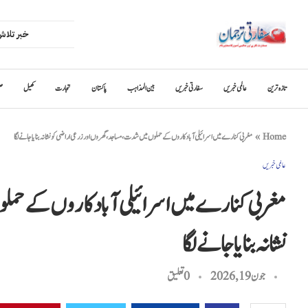
تازہ ترین
عالمی خبریں
سفارتی خبریں
بین المذاہب
پاکستان
تجارت
کھیل
ص
Home
»
مغربی کنارے میں اسرائیلی آبادکاروں کے حملوں میں شدت، مساجد، گھروں اور زرعی اراضی کو نشانہ بنایا جانے لگا
عالمی خبریں
مغربی کنارے میں اسرائیلی آبادکاروں کے حمل
نشانہ بنایا جانے لگا
جون 19, 2026
0 تعليق