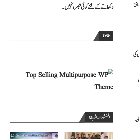
امی
دکھانے کے لئے کوئی تبصرہ نہیں۔
تابعونا
ش کی
ل
المنشورات الحديثة
اہلیہ