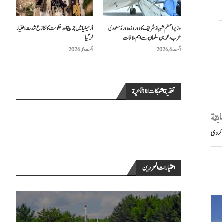
وزیراعظم شہباز شریف کا دو روزہ دورۂ سعودی
آرمینیا میں چرچ اور حکومت کا تنازع شدت اختیار
عرب، محمد بن سلمان سے اہم ملاقات
کر گیا
اگست 6, 2026
اگست 6, 2026
تغذية الشبكات الاجتماعية
سابقة
کر دی
اختيارات المحررين