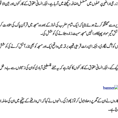
ی اراضی پر حملوں میں مسلسل اضافہ دیکھنے میں آ رہا ہے، جبکہ انسانی حقوق کے کارکنوں اور بین الاقو
ی شہری یاسر سقر راشد نے الجزیرہ سے گفتگو کرتے ہوئے بتایا کہ ایک شام مغرب کی نماز کے بعد وہ مسجد میں قرآن پاک کی تلاوت کر
تش گیر مواد پھینکا اور انہیں مسجد سمیت زندہ جلانے کی کوشش کی۔
گاڑیوں کو آگ لگا دی، جبکہ اسی رات قریبی قصبے برقہ میں واقع ایک اور مسجد کو بھی نذر آتش کرنے کی کوش
بق صرف مئی 2026 کے دوران مسلم عبادت گاہوں پر 22 حملے ریکارڈ کیے گئے، جبکہ انسانی حقوق کے کارکنوں کا کہنا ہے کہ یہ حملے فلسطینی آبادی کو ان کی زمینوں سے بے دخ
یک گاؤں کے رہائشی 41 سالہ صادق فقیہ نے بتایا کہ اپریل 2026 میں آبادکاروں نے ان کے گھر پر دھاوا بول کر توڑ پھوڑ کی۔ انہوں نے کہا کہ اس واقعے کے نتیجے میں ان کی حاملہ 
علاج ہے۔