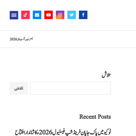
جمعرات, اگست 6, 2026
تلاش
تلاش
Recent Posts
ٹوکیو میں پاک جاپان فرینڈشپ فیسٹیول 2026ء کا شاندار افتتاح