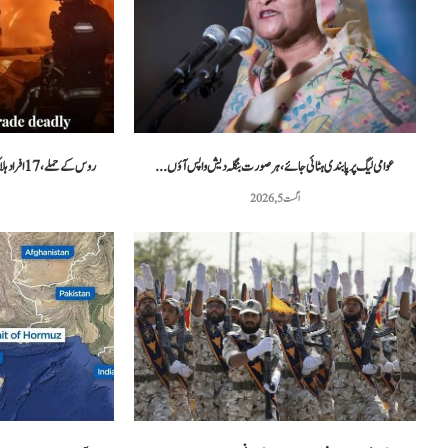
غزہ فلوٹیلا کیس: اسرائیلی عدالت نے دو کارکنوں...
مراکش میں فوجی
مئی 3, 2026
عوامی لیگ پر پابندی ہٹائی جائے، ہر صورت بنگلہ دیش واپس آؤں...
روس کے حملے، 17 افراد ہلاک، یوکرین نے مزید فضائی دفاعی نظام...
اگست 5, 2026