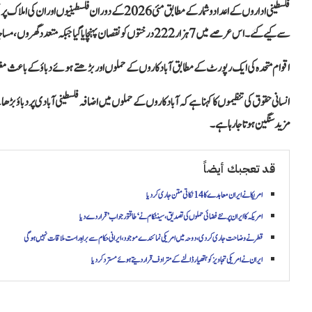
سے کیے گئے۔ اس عرصے میں 7 ہزار 222 درختوں کو نقصان پہنچایا گیا جبکہ متعدد گھروں، مساجد اور دیگر املاک کو بھی نشانہ بنایا گیا۔
اقوام متحدہ کی ایک رپورٹ کے مطابق آبادکاروں کے حملوں اور بڑھتے ہوئے دباؤ کے باعث مغربی کنارے میں 117 سے زائد فلسطینی بستیاں اور دیہات مکمل یا جزو
انسانی حقوق کی تنظیموں کا کہنا ہے کہ آبادکاروں کے حملوں میں اضافہ فلسطینی آبادی پر دباؤ ب
مزید سنگین ہوتا جا رہا ہے۔
قد تعجبك أيضاً
امریکا نے ایران معاہدے کا 14 نکاتی متن جاری کر دیا
امریکہ کا ایران پر نئے فضائی حملوں کی تصدیق، سینٹکام نے ‘طاقتور جواب’ قرار دے دیا
قطر نے وضاحت جاری کر دی، دوحہ میں امریکی نمائندے موجود، ایرانی حکام سے براہِ راست ملاقات نہیں ہوگی
ایران نے امریکی تجاویز کو ہتھیار ڈالنے کے مترادف قرار دیتے ہوئے مسترد کر دیا