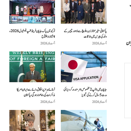
ی جانب
پاکستانی سفیر ممتاز زہرہ بلوچ سے لاہور چیمبر کے
ٹوکیو میں پاک جاپان فرینڈشپ فیسٹیول 2026ء
وفد کی پیرس میں ملاقات
کا شاندار افتتاح
ران
اگست 6, 2026
اگست 6, 2026
جاپان میں ٹائپ 2 مخصوص ہنر مند ورکر ویزا کی
آبنائے ہرمز پر اتفاق رائے سے ایران امریکا
مدت 5 سال کرنے کی تجویز
مذاکرات کی راہ ہموار ہوگی، پاکستان
اگست 6, 2026
اگست 6, 2026