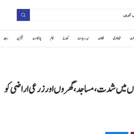
حت
ٹیکنالوجی
ثقافت
سیر و سیاحت
کھانے
کالم
پوڈ کاسٹ
میگزین
رابطہ
وں میں شدت، مساجد، گھروں اور زرعی اراضی کو