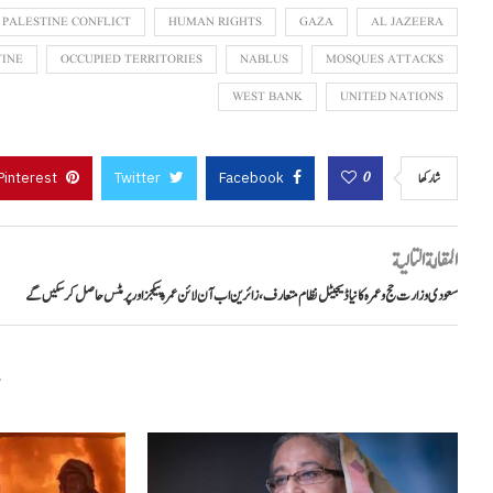
 PALESTINE CONFLICT
HUMAN RIGHTS
GAZA
AL JAZEERA
TINE
OCCUPIED TERRITORIES
NABLUS
MOSQUES ATTACKS
WEST BANK
UNITED NATIONS
Pinterest
Twitter
Facebook
0
شاركها
المقالة التالية
سعودی وزارت حج و عمرہ کا نیا ڈیجیٹل نظام متعارف، زائرین اب آن لائن عمرہ پیکجز اور پرمٹس حاصل کر سکیں گے
م