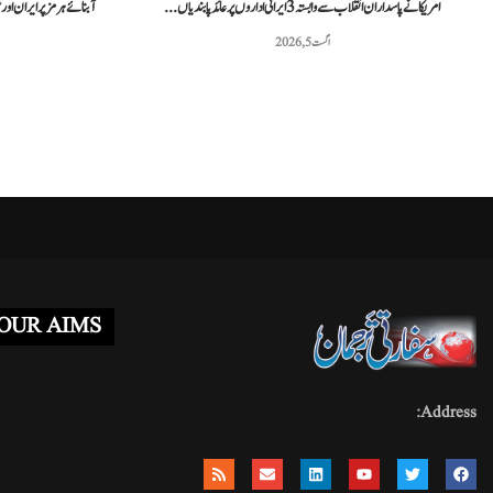
امریکا نے پاسداران انقلاب سے وابستہ 3 ایرانی اداروں پر عائد پابندیاں...
آبنائے ہرمز پر ایران او
اگست 5, 2026
OUR AIMS
Address: