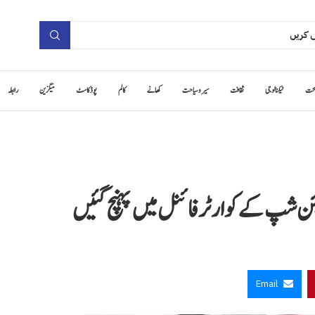
حت
ٹیکنالوجی
ثقافت
سیر و سیاحت
کھانے
کالم
پوڈ کاسٹ
میگزین
رابطہ
پئن شپ کے کوارٹر فائنل میں پہنچ گئیں
Email