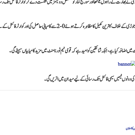
 جوڑی نے بھارت کے راہول بیتھا اور سورج کمار کو مسلسل دو گیمز میں شکست دے کر کوارٹر فائنل تک رس
دوسری جانب محمد حمزہ خان اور محمد عاصم خان پر مشتمل پاکستان کی ایک اور ٹیم نے ہانگ کانگ کی جوڑی کے خلاف بہترین کھیل کا مظاہرہ کرتے ہوئے 0-2 سے کامیابی حاصل کی اور کوارٹر ف
ں اضافہ کیا ہے، جبکہ شائقین کو امید ہے کہ قومی ٹیم ٹورنامنٹ میں مزید کامیابیاں سمیٹے گی۔
ن کی دونوں ٹیمیں سیمی فائنل تک رسائی کے لیے میدان میں اتریں گی۔