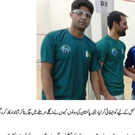
ے لیے کوالیفائی کر لیا، جبکہ پاکستان کی دونوں ٹیموں نے اگلے مرحلے میں جگہ بنا کر شاندار کارکردگی