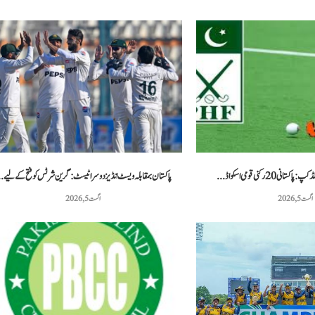
ی 20 رکنی قومی اسکواڈ...
پاکستان بمقابلہ ویسٹ انڈیز دوسرا ٹیسٹ: گرین شرٹس کو فتح کے لیے..
اگست 5, 2026
اگست 5, 2026