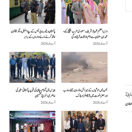
وزیراعظم شہباز شریف سعودی عرب پہنچ گئے،
پاکستان ریلوے پولیس کے پے اسکیل دیگر قانون
محمد بن سلمان سے اہم ملاقات آج ہوگی
نافذ کرنے والے اداروں کے برابر
اگست 6, 2026
اگست 6, 2026
یمن میں حوثیوں کے میزائل و ڈرون حملے، مارب
پیرس میں گمنام سپاہی کی قبر پر پاکستانی سفیر کی
سابقة
اور حضرالموت میں 45 افراد ہلاک
حاضری، خراجِ تحسین
اگست 6, 2026
اگست 6, 2026