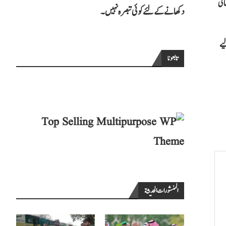
ائی
دکھانے کے لئے کوئی تبصرہ نہیں۔
ائنل کے لیے
تابعونا
المنشورات الحديثة