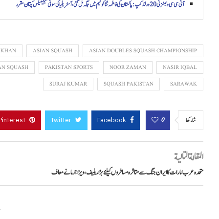
آئی سی سی ویمنز ٹی20 ورلڈ کپ: پاکستان کی فاطمہ ثنا کو ٹیم میں جگہ مل گئی، آسٹریلیا کی سوفی میلینیکس کپتان مقرر
 KHAN
ASIAN SQUASH
ASIAN DOUBLES SQUASH CHAMPIONSHIP
AN SQUASH
PAKISTAN SPORTS
NOOR ZAMAN
NASIR IQBAL
SURAJ KUMAR
SQUASH PAKISTAN
SARAWAK
Pinterest
Twitter
Facebook
0
شاركها
المقالة التالية
متحدہ عرب امارات کا ایران جنگ سے متاثرہ مسافروں کیلئے بڑا ریلیف، ویزا جرمانے معاف
م