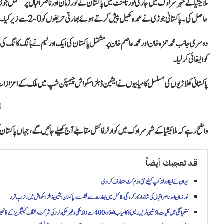
ملائیشیا کے شہر سراوک میں جاری ٹورنامنٹ میں پاکستان کے نور زمان اور ناصر اقبال پر مشتمل
حاصل کی۔ پاکستانی جوڑی نے عمدہ کھیل پیش کرتے ہوئے بھارتی حریفوں کو 0-2 سے زیر کیا۔
کوالیفائی کر لیا۔
پاکستانی کھلاڑیوں کی مسلسل کامیابیوں نے ایشین ڈبلز اسکواش چیمپئن شپ میں ملک کے اعزازات می
واضح رہے کہ ملائیشیا کے شہر سراوک میں کوارٹر فائنل مقابلے آج کھیلے جائیں گے، جہاں پاکستا
قد تعجبك أيضاً
ایران نے فیفا ورلڈ کپ کیلئے نئی ہوم کٹ متعارف کرا دی
نور زمان اور ناصر اقبال کی شاندار کارکردگی، فائنل میں بھارت سے شکست، پاکستان ایشین ڈبلز اسکواش میں رنر اپ قرار
نتھیا گلی میں گلیات ماؤنٹین ٹریل ریس کا کامیاب انعقاد، 400 سے زائد ملکی و غیر ملکی رنرز کی شرکت، مختلف کیٹیگریز کے فاتحین کا اعلان