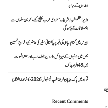
اداروں کے برابر
وزیراعظم شہباز شریف سعودی عرب پہنچ گئے، محمد بن سلمان سے
اہم ملاقات آج ہوگی
پیرس میں گمنام سپاہی کی قبر پر پاکستانی سفیر کی حاضری، خراجِ تحسین
یمن میں حوثیوں کے میزائل و ڈرون حملے، مارب اور حضرالموت
میں 45 افراد ہلاک
ٹوکیو میں پاک جاپان فرینڈشپ فیسٹیول 2026ء کا شاندار افتتاح
 کا
Recent Comments