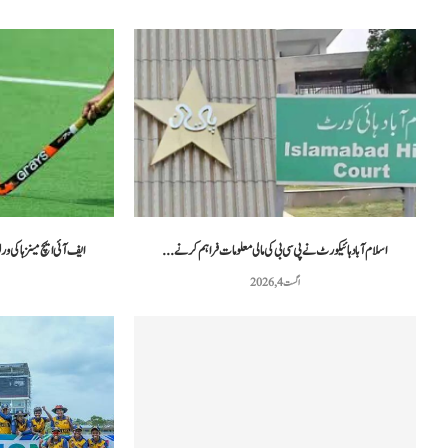
اسلام آباد ہائیکورٹ نے پی سی بی کی مالی معلومات فراہم کرنے...
ایف آئی ایچ مینز ہاکی ورلڈ کپ: پاکستان
اگست 4, 2026