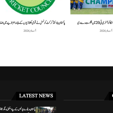
 مشق کے دوران دو امریکی...
پاکستانی ٹینس کھلاڑی محمد شعیب خان نے 20...
مئی 3, 2026
مئی 3, 2026
ٹی20 میں شکست دے دی
پاکستان بلائنڈ کرکٹ کونسل نے قومی کھلاڑیوں کے ماہانہ اعزازیے میں اضا
اگست 4, 2026
اگست 4, 2026
LATEST NEWS
پاکستان ریلوے پولیس کے پے اسکیل دیگر قان