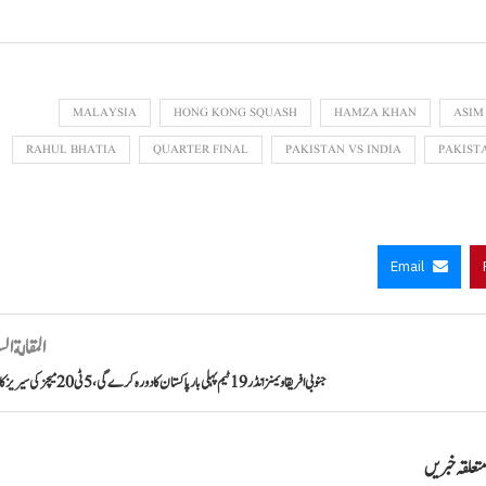
MALAYSIA
HONG KONG SQUASH
HAMZA KHAN
ASIM
RAHUL BHATIA
QUARTER FINAL
PAKISTAN VS INDIA
PAKIST
Email
المقالة ال
جنوبی افریقا ویمنز انڈر 19 ٹیم پہلی بار پاکستان کا دورہ کرے گی، 5 ٹی 20 میچز کی سیریز کا اعلان
تعلقہ خبریں