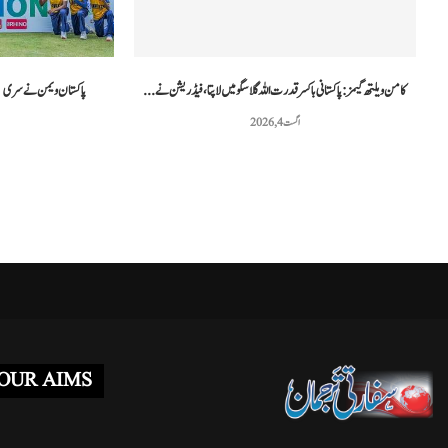
غزہ فلوٹیلا کیس: اسرائیلی عدالت نے دو کارکنوں...
مراکش میں فوجی
مئی 3, 2026
کامن ویلتھ گیمز: پاکستانی باکسر قدرت اللہ گلاسگو میں لاپتا، فیڈریشن نے...
پاکستان ویمن نے سری لنکا کو آخری 
اگست 4, 2026
OUR AIMS