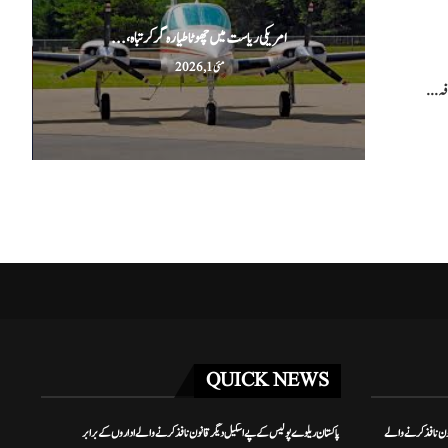
امریکی ریاست میں چھوٹا طیارہ گر کر تباہ،...
مئی 1, 2026
فہ...
QUICK NEWS
ون نافذ کرنے والے
پاکستان ریلوے پولیس کے پے اسکیل دیگر قانون نافذ کرنے والے اداروں کے برابر