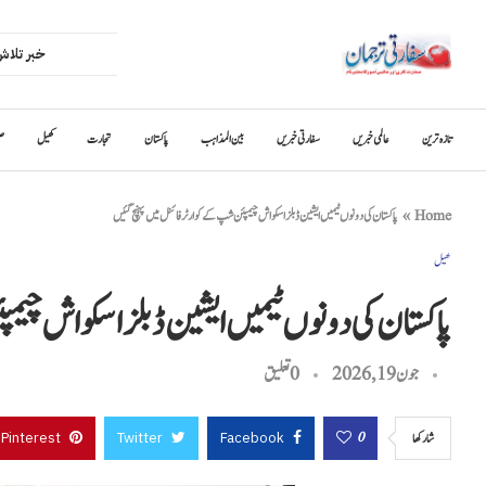
تازہ ترین
عالمی خبریں
سفارتی خبریں
بین المذاہب
پاکستان
تجارت
کھیل
ص
Home
»
پاکستان کی دونوں ٹیمیں ایشین ڈبلز اسکواش چیمپئن شپ کے کوارٹر فائنل میں پہنچ گئیں
کھیل
پاکستان کی دونوں ٹیمیں ایشین ڈبلز اسکواش چیم
جون 19, 2026
0 تعليق
Pinterest
Twitter
Facebook
0
شاركها