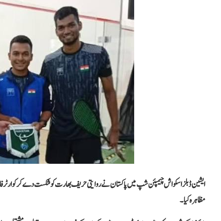
ایشین ڈبلز اسکواش چیمپئن شپ میں پاکستان نے روایتی حریف بھارت کو شکست دے کر کوارٹر فائنل ک
مظاہرہ کیا۔