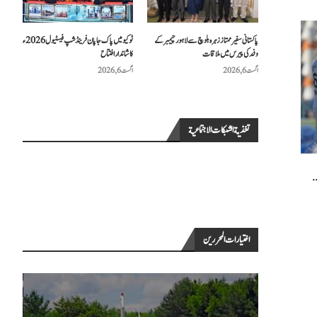
پاکستانی سفیر ممتاز زہرہ بلوچ سے لاہور چیمبر کے
ٹوکیو میں پاک جاپان فرینڈشپ فیسٹیول 2026ء
وفد کی پیرس میں ملاقات
کا شاندار افتتاح
اگست 6, 2026
اگست 6, 2026
تغذية الشبكات الاجتماعية
.
اختيارات المحررين