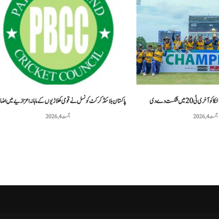
 مشق کے دوران دو امریکی...
پاکستانی ٹینس کھلاڑی محمد شعیب خان نے 20...
مئی 3, 2026
مئی 3, 2026
ٹی20 میں شکست دے دی
پاکستان بلائنڈ کرکٹ کونسل نے قومی کھلاڑیوں کے ماہانہ اعزازیے میں اضا
اگست 4, 2026
اگست 4, 2026