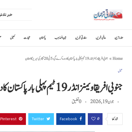
تازہ ترین
عالمی خبریں
سفارتی خبریں
بین المذاہب
پاکستان
تجارت
کھیل
ص
Home
»
جنوبی افریقا ویمنز انڈر 19 ٹیم پہلی بار پاکستان کا دورہ کرے گی، 5 ٹی 20 میچز کی سیریز کا اعلان
کھیل
جنوبی افریقا ویمنز انڈر 19 ٹیم پہلی بار پاکستان کا دورہ کرے گی، 5 ٹی 20 میچز کی سیریز کا اعلان
جون 19, 2026
0 تعليق
Pinterest
Twitter
Facebook
0
شاركها