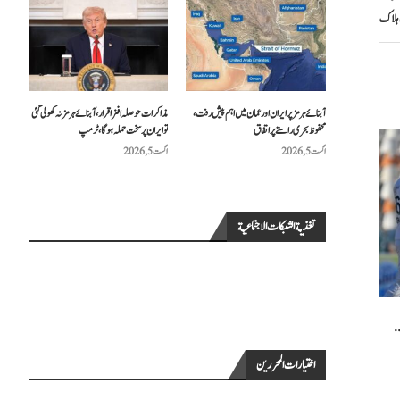
آبنائے ہرمز پر ایران اور عمان میں اہم پیش رفت،
مذاکرات حوصلہ افزا قرار،آبنائے ہرمز نہ کھولی گئی
محفوظ بحری راستے پر اتفاق
تو ایران پر سخت حملہ ہوگا، ٹرمپ
اگست 5, 2026
اگست 5, 2026
تغذية الشبكات الاجتماعية
.
اختيارات المحررين