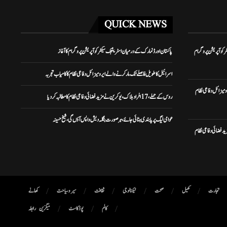
QUICK NEWS
ر کوآپریشن پروگرام
پاکستان اور ڈنمارک کے درمیان اسٹریٹجک سیکٹر کوآپریشن پروگرام کا آغاز
اسرائیل کا طویل فاصلے تک مار کرنے والے ایرو میزائل دفاعی نظام کا کامیاب تجربہ
 میزائل دفاعی نظام
روس کے حملے، 17 افراد ہلاک، یوکرین نے مزید فضائی دفاعی نظام کا مطالبہ کر دیا
عوامی لیگ پر پابندی ہٹائی جائے، ہر صورت بنگلہ دیش واپس آؤں گی، شیخ حسینہ
ن نے مزید فضائی دفاعی نظام
تجارت
کھیل
صحت
ٹیکنالوجی
ثقافت
سیر و سیاحت
کھانے
کالم
پوڈ کاسٹ
میگزین
رابطہ