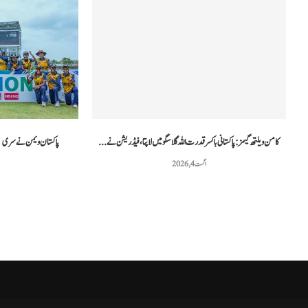
غزہ فلوٹیلا کیس: اسرائیلی عدالت نے دو کارکنوں...
مراکش میں فوجی
مئی 3, 2026
کامن ویلتھ گیمز: پاکستانی باکسر قدرت اللہ گلاسگو میں لاپتا، فیڈریشن نے...
پاکستان ویمن نے سری لنکا کو آخری 
اگست 4, 2026