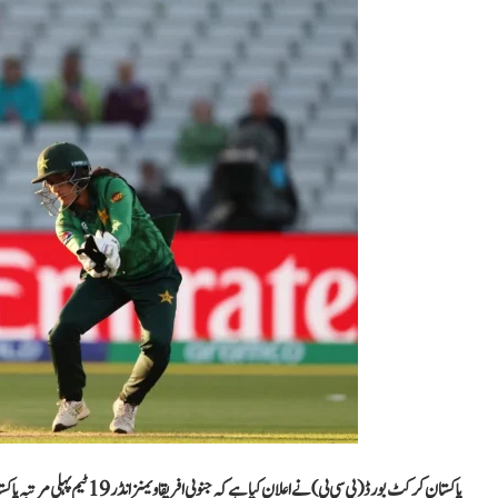
پاکستان کرکٹ بورڈ (پی سی بی) نے اعلان کیا ہے کہ جنوبی افریقا ویمنز انڈر 19 ٹیم پہلی مرتبہ پاکستان کا دورہ کرے گی، جہاں دونوں ٹیموں کے درمیان پانچ ٹی 20 میچز کی سیریز کھیلی جائے گی۔