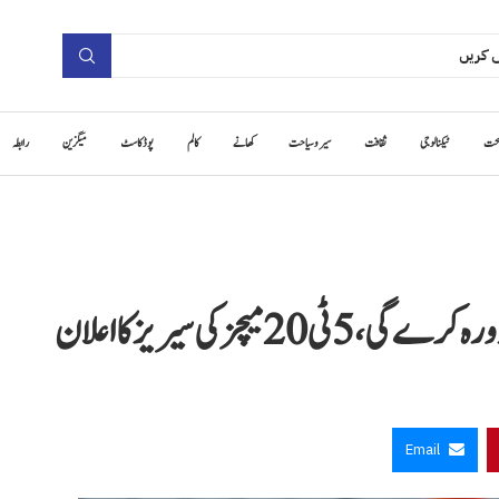
حت
ٹیکنالوجی
ثقافت
سیر و سیاحت
کھانے
کالم
پوڈ کاسٹ
میگزین
رابطہ
Email