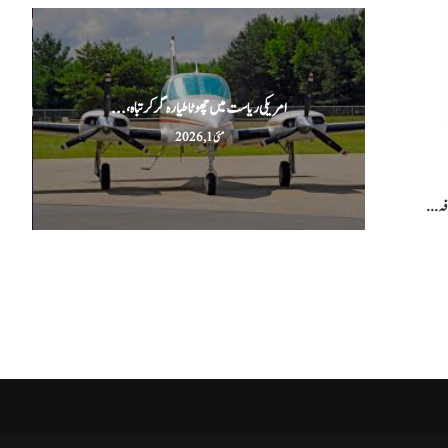
امریکی ریاست میں چھوٹا طیارہ گر کر تباہ،...
مئی 1, 2026
فہ...