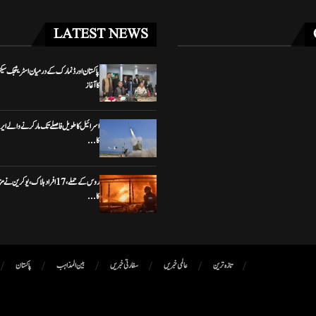
LATEST NEWS
پاکستان اور ڈنمارک کے درمیان اسٹریٹجک سیکٹ
کا آغاز
اسرائیل کا طویل فاصلے تک مار کرنے والے ایرو
کا...
روس کے حملے، 17 افراد ہلاک، یوکری
کا...
تازہ ترین
عالمی خبریں
سفارتی خبریں
بین المذاہب
پاکستان