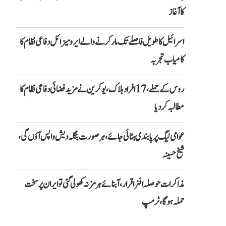
کا آغاز
اسرائیل کا طویل فاصلے تک مار کرنے والے ایرو میزائل دفاعی نظام کا
کامیاب تجربہ
روس کے حملے، 17 افراد ہلاک، یوکرین نے مزید فضائی دفاعی نظام کا
مطالبہ کر دیا
عوامی لیگ پر پابندی ہٹائی جائے، ہر صورت بنگلہ دیش واپس آؤں گی،
شیخ حسینہ
مذاکرات حوصلہ افزا قرار،آبنائے ہرمز نہ کھولی گئی تو ایران پر سخت
حملہ ہوگا، ٹرمپ