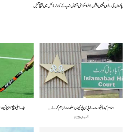
پاکستان کی دونوں ٹیمیں ایشین ڈبلز اسکواش چیمپئن شپ کے کوارٹر فائنل میں پہنچ گئیں
م
اسلام آباد ہائیکورٹ نے پی سی بی کی مالی معلومات فراہم کرنے...
ایف آئی ایچ مینز ہاکی ورلڈ کپ: پاکستان
اگست 4, 2026