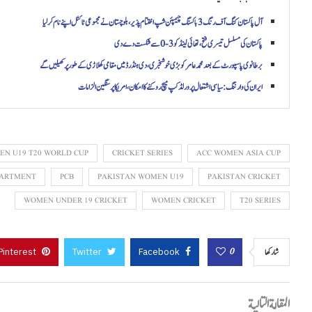
آل پاکستان کنگ آف رنگ 3 باکسنگ چیمپئن شپ اختتام پذیر، بلوچستان نے مجموعی ٹائٹل اپنے نام کر لیا
پاکستان کی مسلسل تیسری فتح، تھائی لینڈ کو 3-0 سے شکست دے دی
برطانوی پاسپورٹ کے بعد محمد عامر کو بڑی خوشخبری، دی ہنڈرڈ میں مقامی کھلاڑی کے طور پر کھیلیں گے
ایران کی وارننگ: سیاسی اشتعال پر ورلڈ کپ میچ روکنے کا امکان، امریکا پر سنگین الزامات
EN U19 T20 WORLD CUP
CRICKET SERIES
ACC WOMEN ASIA CUP
PARTMENT
PCB
PAKISTAN WOMEN U19
PAKISTAN CRICKET
WOMEN UNDER 19 CRICKET
WOMEN CRICKET
T20 SERIES
Pinterest
Twitter
Facebook
0
شاركها
المقالة التالية