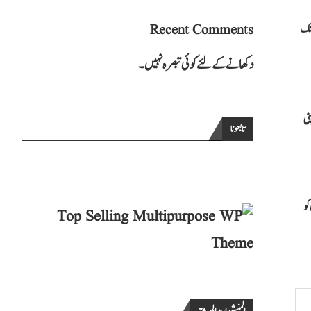
ولائی کو کراچی پہنچے گی، جبکہ دونوں ٹیمیں 11 سے 13 جولائی تک
Recent Comments
دکھانے کے لئے کوئی تبصرہ نہیں۔
 اپنی
تابعونا
 کو