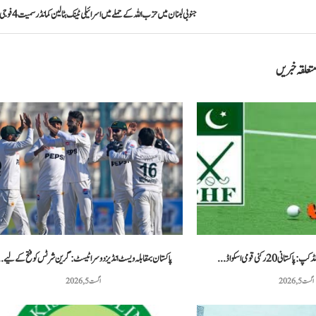
جنوبی لبنان میں حزب اللہ کے حملے میں اسرائیلی ٹینک بٹالین کمانڈر سمیت 4 فوجی ہلاک
تعلقہ خبریں
ی 20 رکنی قومی اسکواڈ...
پاکستان بمقابلہ ویسٹ انڈیز دوسرا ٹیسٹ: گرین شرٹس کو فتح کے لیے..
اگست 5, 2026
اگست 5, 2026