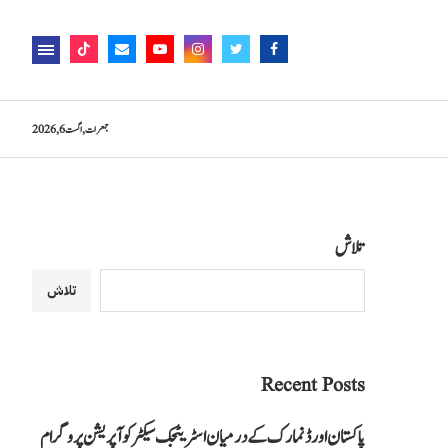
جمعرات, اگست 6, 2026
تلاش
تلاش
Recent Posts
پاکستان اور ڈنمارک کے درمیان اسٹریٹجک سیکٹر کوآپریشن پروگرام