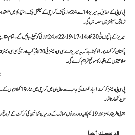
ٹریننگ سیشنز میں حصہ لیں گی۔
سیریز کے پانچوں ٹی 20 میچز 14، 17، 19، 22 اور 24 جولائی کو کھیلے جائیں گے۔ تمام مقابلے نیشنل بینک اسٹیڈیم کراچی میں ہوں گے۔
صلاحیتوں کے اظہار کا موقع فراہم کرے گی۔
پی سی بی ویمنز کرکٹ ڈیپار
مزید نکھارنا تھا۔
جنوبی افریقا ویمنز انڈر 19 ٹیم کا یہ دورہ دونوں ممالک کے درمیان خواتین کی کرکٹ کے فروغ اور باہمی کھیلوں کے تعلقات کو مضبوط بنانے کی جانب ایک اہم پیش رفت قرار دیا جا رہا ہے۔
قد تعجبك أيضاً