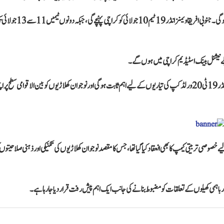
پی سی بی کے مطابق یہ سیریز 14 سے 24 جولائی تک کراچی کے نیشنل بینک اسٹیڈیم میں منعقد ہوگی۔ جنوبی افریقا ویمنز انڈر 19 ٹیم 10 ج
پاکستان کرکٹ بورڈ کا کہنا ہے کہ یہ سیریز اے سی سی ویمنز ٹی 20 ایشیا کپ اور آئی سی سی ویمنز انڈر 19 ٹی 20 ورلڈ کپ کی تیاریوں کے لیے اہم ثابت ہوگی اور نوجوان کھلاڑیوں کو بین الاقوامی سطح پر
ٹمنٹ کی جانب سے حال ہی میں کراچی میں انڈر 19 کھلاڑیوں کے لیے خصوصی تربیتی کیمپ کا بھی انعقاد کیا گیا تھا، جس کا مقصد نوجوان کھلاڑیوں کی تکنیکی اور ذہنی صلاحیتوں