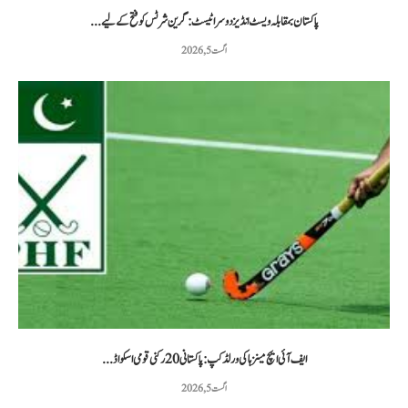
پاکستان بمقابلہ ویسٹ انڈیز دوسرا ٹیسٹ: گرین شرٹس کو فتح کے لیے...
اگست 5, 2026
ایف آئی ایچ مینز ہاکی ورلڈ کپ: پاکستانی 20 رکنی قومی اسکواڈ...
اگست 5, 2026