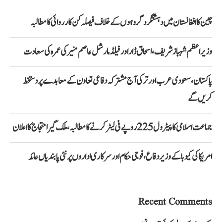
چین کا افغانستان میں دہشتگرد گروہوں کے خلاف فیصلہ کن کارروائی کا مطالبہ
وزیراعظم شہباز شریف، اسحاق ڈار اور فیلڈ مارشل عاصم منیر کی عمرہ کی سعادت
پاکستان، سعودی عرب اور ترکی آج مشترکہ دفاعی تعاون کے معاہدے پر دستخط
کریں گے
جماعت اسلامی کا پیٹرول 225 روپے فی لیٹر کرنے کا مطالبہ، ملک گیر احتجاج کا اعلان
امریکا کی کیوبا کے وزیر دفاع، فوجی حکام اور سرکاری اداروں پر نئی پابندیاں عائد
Recent Comments