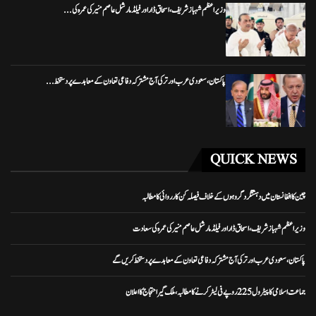
وزیراعظم شہباز شریف، اسحاق ڈار اور فیلڈ مارشل عاصم منیر کی عمرہ کی...
پاکستان، سعودی عرب اور ترکی آج مشترکہ دفاعی تعاون کے معاہدے پر دستخط...
QUICK NEWS
چین کا افغانستان میں دہشتگرد گروہوں کے خلاف فیصلہ کن کارروائی کا مطالبہ
وزیراعظم شہباز شریف، اسحاق ڈار اور فیلڈ مارشل عاصم منیر کی عمرہ کی سعادت
پاکستان، سعودی عرب اور ترکی آج مشترکہ دفاعی تعاون کے معاہدے پر دستخط کریں گے
جماعت اسلامی کا پیٹرول 225 روپے فی لیٹر کرنے کا مطالبہ، ملک گیر احتجاج کا اعلان