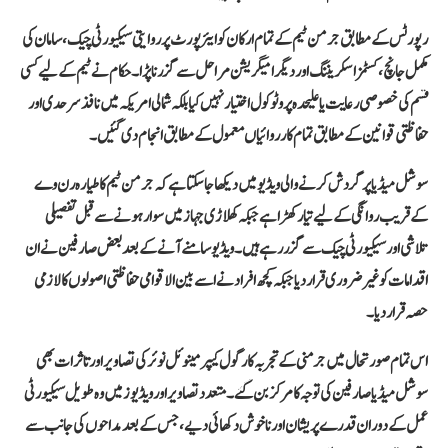
رپورٹس کے مطابق جرمن ٹیم کے تمام ارکان کو ایئرپورٹ پر روایتی سیکیورٹی چیک، سامان کی
مکمل جانچ، کسٹمز اسکریننگ اور دیگر امیگریشن مراحل سے گزرنا پڑا۔ حکام نے ٹیم کے لیے کسی
قسم کی خصوصی رعایت یا علیحدہ پروٹوکول اختیار نہیں کیا بلکہ شمالی امریکہ میں نافذ سرحدی اور
حفاظتی قوانین کے مطابق تمام کارروائیاں معمول کے مطابق انجام دی گئیں۔
سوشل میڈیا پر گردش کرنے والی ویڈیو میں دیکھا جا سکتا ہے کہ جرمن ٹیم کا طیارہ رن وے
کے قریب روانگی کے لیے تیار کھڑا ہے جبکہ کھلاڑی جہاز میں سوار ہونے سے قبل تفصیلی
تلاشی اور سیکیورٹی چیک سے گزر رہے ہیں۔ ویڈیو سامنے آنے کے بعد بعض صارفین نے ان
اقدامات کو غیر ضروری قرار دیا جبکہ کچھ افراد نے اسے بین الاقوامی حفاظتی اصولوں کا لازمی
حصہ قرار دیا۔
اس تمام صورتحال میں جرمنی کے تجربہ کار گول کیپر مینوئل نوئر کی تصاویر اور تاثرات بھی
سوشل میڈیا صارفین کی توجہ کا مرکز بن گئے۔ متعدد تصاویر اور ویڈیوز میں وہ طویل سیکیورٹی
عمل کے دوران قدرے پریشان اور ناخوش دکھائی دیے، جس کے بعد مداحوں کی جانب سے