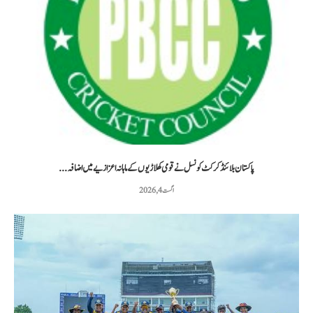
پاکستان بلائنڈ کرکٹ کونسل نے قومی کھلاڑیوں کے ماہانہ اعزازیے میں اضافہ...
اگست 4, 2026