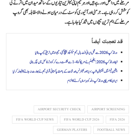
مرحلے میں داخل ہو رہے ہیں اور ہر ٹیم اپنی بہترین تیاریوں کے ساتھ میدان میں اترنے کی
کوشش کر رہی ہے۔ جرمنی اور آئیوری کوسٹ کے درمیان ہونے والا مقابلہ بھی گروپ
مرحلے کے اہم ترین میچوں میں شمار کیا جا رہا ہے۔
قد تعجبك أيضاً
ورلڈ کپ 2026 سے قبل ایرانی فٹ بال ٹیم میکسیکو پہنچ گئی، تیجوانا میں تربیتی کیمپ بنا لیا
فیفا ورلڈ کپ 2026: بیلجیئم نے امریکا کو 4-1 سے شکست دے کر کوارٹر فائنل میں جگہ بنا لی
ایشین فینسنگ چیمپئن شپ: ویزا اور کلیئرنس خدشات کے باعث پاکستانی قومی ٹیم نے بھارت نہ جانے کا فیصلہ کر لیا
ایران کا امریکا پر ورلڈ کپ وفد کو ہراساں کرنے کا الزام
AIRPORT SECURITY CHECK
AIRPORT SCREENING
FIFA WORLD CUP NEWS
FIFA WORLD CUP 2026
FIFA 2026
GERMAN PLAYERS
FOOTBALL NEWS