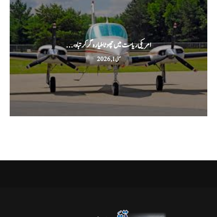
امریکی ریاست میں چھوٹا طیارہ گر کر تباہ،...
مئی 1, 2026