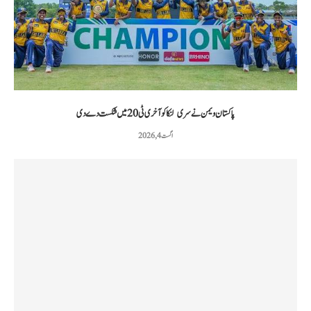
پاکستان ویمن نے سری لنکا کو آخری ٹی20 میں شکست دے دی
اگست 4, 2026