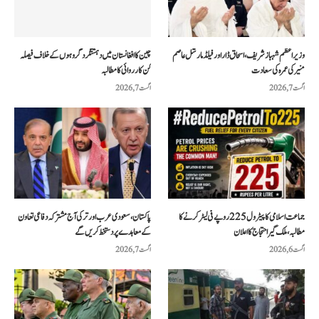
وزیراعظم شہباز شریف، اسحاق ڈار اور فیلڈ مارشل عاصم
چین کا افغانستان میں دہشتگرد گروہوں کے خلاف فیصلہ
منیر کی عمرہ کی سعادت
کن کارروائی کا مطالبہ
اگست 7, 2026
اگست 7, 2026
جماعت اسلامی کا پیٹرول 225 روپے فی لیٹر کرنے کا
پاکستان، سعودی عرب اور ترکی آج مشترکہ دفاعی تعاون
مطالبہ، ملک گیر احتجاج کا اعلان
کے معاہدے پر دستخط کریں گے
اگست 6, 2026
اگست 7, 2026