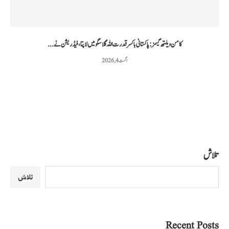
کامن ویلتھ گیمز: پاکستانی باکسر قدرت اللہ گلاسگو میں لاپتا، فیڈریشن نے...
اگست 4, 2026
تلاش
تلاش
Recent Posts