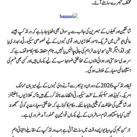
مختلف تبصرے سامنے آئے۔
شائقین اور کھیلوں کے مبصرین کی جانب سے یہ سوال بھی اٹھایا جا رہا ہے کہ ورلڈ کپ جیسے
عالمی ایونٹس میں شریک نامور کھلاڑیوں اور قومی ٹیموں کے لیے خصوصی سیکیورٹی راہداری یا
تیز رفتار امیگریشن سہولیات فراہم کی جانی چاہئیں یا نہیں۔ تاہم متعلقہ حکام کا مؤقف ہے کہ
سرحدی سلامتی اور ہوائی اڈوں کے حفاظتی ضوابط سب کے لیے یکساں ہیں اور کسی بھی قسم کی
استثنا عالمی معیار کے خلاف ہوگی۔
فیفا ورلڈ کپ 2026 کے دوران دنیا بھر سے آنے والی ٹیموں کے لیے میزبان ممالک
امریکہ، کینیڈا اور میکسیکو نے سخت سیکیورٹی انتظامات نافذ کر رکھے ہیں تاکہ کھلاڑیوں، آفیشلز
اور شائقین کی حفاظت کو یقینی بنایا جا سکے۔ حکام کا کہنا ہے کہ حفاظتی معیارات پر کوئی سمجھوتہ
نہیں کیا جا سکتا اور تمام مسافروں کے لیے یکساں قوانین پر عملدرآمد ضروری ہے۔
جرمن ٹیم کی یہ ویڈیو ایسے وقت میں سامنے آئی ہے جب ورلڈ کپ کے مقابلے انتہائی اہم