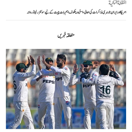
المقالة التالية
امریکا اور ایران جوہری مذاکرات کی بحالی، اسٹیو ویٹکوف اہم بات چیت کے لیے سوئٹزرلینڈ روانہ
متعلقہ خبریں