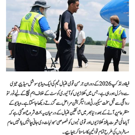
فیفا ورلڈ کپ 2026 کے دوران جرمن قومی فٹبال ٹیم کی ایک ویڈیو سوشل میڈیا پر تیزی
سے وائرل ہو رہی ہے، جس میں کھلاڑیوں کو آئیوری کوسٹ کے خلاف اہم میچ کے لیے ٹورنٹو
روانگی سے قبل سخت سیکیورٹی اور امیگریشن مراحل سے گزرتے دیکھا جا سکتا ہے۔ ویڈیو کے
منظر عام پر آنے کے بعد دنیا بھر میں شائقین فٹبال کے درمیان یہ بحث شروع ہو گئی ہے کہ
آیا عالمی شہرت یافتہ کھلاڑیوں اور قومی ٹیموں کو خصوصی سہولیات دی جانی چاہئیں یا انہیں عام
مسافروں کی طرح تمام قوانین کا سامنا کرنا چاہیے۔