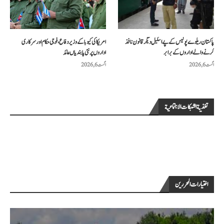
پاکستان ریلوے پولیس کے پے اسکیل دیگر قانون نافذ
امریکا کی کیوبا کے وزیر دفاع، فوجی حکام اور سرکاری
کرنے والے اداروں کے برابر
اداروں پر نئی پابندیاں عائد
اگست 6, 2026
اگست 6, 2026
تغذية الشبكات الاجتماعية
اختيارات المحررين