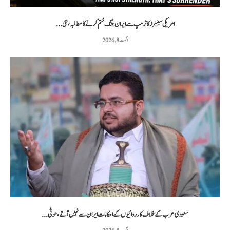
امریکی سینیٹرز کا ٹرمپ سے ایران جنگ ختم کرنے کا مطالبہ، نئی...
اگست 8, 2026
سعودی عرب کے خلاف کارروائیوں کے احکامات ایران سے نہیں آتے، حوثی...