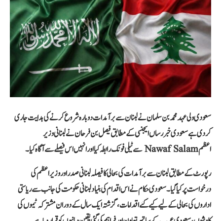
سعودی ولی عہد محمد بن سلمان نے لبنان سے برآمدات دوبارہ شروع کرنے کی ہدایت جاری
کر دی ہے سعودی خبر رساں ایجنسی کے مطابق فیصل بن فرحان نے لبنانی وزیر
اعظم Nawaf Salam سے ٹیلی فونک رابطہ کیا اور انہیں اس فیصلے سے آگاہ کیا۔
رپورٹ کے مطابق لبنان سے برآمدات کی بحالی کا فیصلہ لبنانی صدر اور وزیر اعظم کی
درخواست پر کیا گیا۔ سعودی حکام نے اس اقدام کی بنیاد لبنانی حکومت کی جانب سے ریاستی
اداروں کی بحالی کے لیے کیے گئے اقدامات، گزشتہ ایک سال کے دوران مشترکہ ٹیموں کی
کاوشوں، سعودی عرب کے ساتھ تعاون اور فراہم کی گئی یقین دہانیوں کو قرار دیا ہے۔