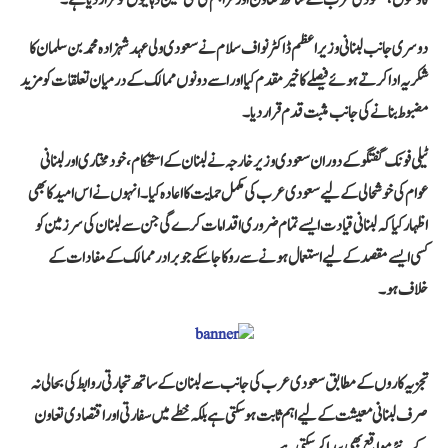
دوسری جانب لبنانی وزیر اعظم ڈاکٹر نواف سلام نے سعودی ولی عہد شہزادہ محمد بن سلمان کا
شکریہ ادا کرتے ہوئے فیصلے کا خیرمقدم کیا اور اسے دونوں ممالک کے درمیان تعلقات کو مزید
مضبوط بنانے کی جانب مثبت قدم قرار دیا۔
ٹیلی فونک گفتگو کے دوران سعودی وزیر خارجہ نے لبنان کے استحکام، خودمختاری اور لبنانی
عوام کی خوشحالی کے لیے سعودی عرب کی مکمل حمایت کا اعادہ کیا۔ انہوں نے اس امید کا بھی
اظہار کیا کہ لبنانی قیادت ایسے تمام ضروری اقدامات کرے گی جن سے لبنان کی سرزمین کو
کسی ایسے مقصد کے لیے استعمال ہونے سے روکا جا سکے جو برادر ممالک کے مفادات کے
خلاف ہو۔
تجزیہ کاروں کے مطابق سعودی عرب کی جانب سے لبنان کے ساتھ تجارتی روابط کی بحالی نہ
صرف لبنانی معیشت کے لیے اہم ثابت ہو سکتی ہے بلکہ خطے میں سفارتی اور اقتصادی تعاون
کے نئے مواقع بھی پیدا کر سکتی ہے۔