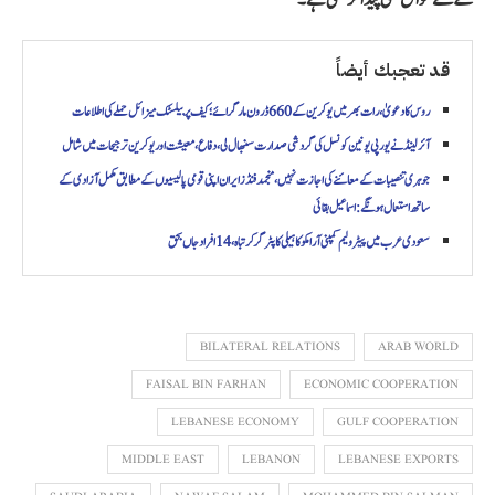
قد تعجبك أيضاً
روس کا دعویٰ، رات بھر میں یوکرین کے 660 ڈرون مار گرائے؛ کیف پر بیلسٹک میزائل حملے کی اطلاعات
آئرلینڈ نے یورپی یونین کونسل کی گردشی صدارت سنبھال لی، دفاع، معیشت اور یوکرین ترجیحات میں شامل
جوہری تنصیبات کے معائنے کی اجازت نہیں، منجمد فنڈز ایران اپنی قومی پالیسیوں کے مطابق مکمل آزادی کے
ساتھ استعمال ہونگے: اسماعیل بقائی
سعودی عرب میں پیٹرولیم کمپنی آرامکو کا ہیلی کاپٹر گر کر تباہ، 14 افراد جاں بحق
BILATERAL RELATIONS
ARAB WORLD
FAISAL BIN FARHAN
ECONOMIC COOPERATION
LEBANESE ECONOMY
GULF COOPERATION
MIDDLE EAST
LEBANON
LEBANESE EXPORTS