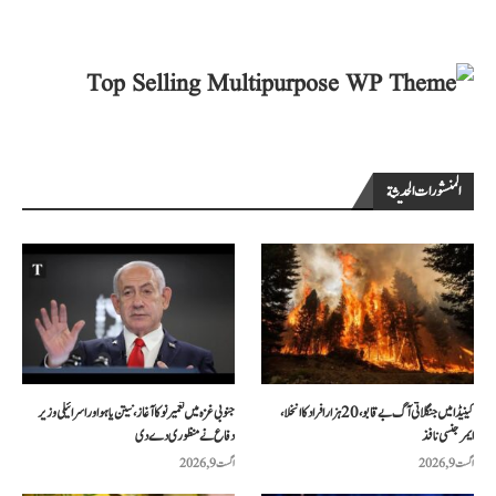
المنشورات الحديثة
کینیڈا میں جنگلاتی آگ بے قابو، 20 ہزار افراد کا انخلا،
جنوبی غزہ میں تعمیر نو کا آغاز، نیتن یاہو اور اسرائیلی وزیر
ایمرجنسی نافذ
دفاع نے منظوری دے دی
اگست 9, 2026
اگست 9, 2026