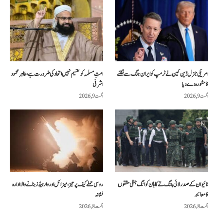
امریکی جنرل ڈین کین نے ٹرمپ کو ایران جنگ سے نکلنے
امتِ مسلمہ کو تقسیم نہیں اتحاد کی ضرورت ہے، طاہر محمود
کا مشورہ دے دیا
اشرفی
اگست 9, 2026
اگست 9, 2026
تائیوان کے صدر لائی چنگ تے کا ہان کوانگ جنگی مشقوں
روسی حملے کیف پر تیز، میزائل اور وار ہیڈز بنانے والا ادارہ
کا معائنہ
نشانہ
اگست 8, 2026
اگست 8, 2026