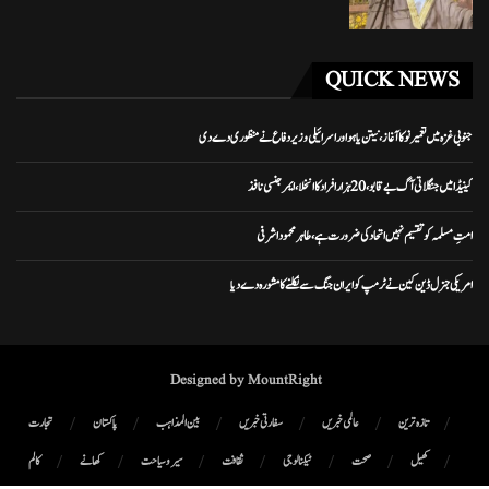
QUICK NEWS
جنوبی غزہ میں تعمیر نو کا آغاز، نیتن یاہو اور اسرائیلی وزیر دفاع نے منظوری دے دی
کینیڈا میں جنگلاتی آگ بے قابو، 20 ہزار افراد کا انخلا، ایمرجنسی نافذ
امتِ مسلمہ کو تقسیم نہیں اتحاد کی ضرورت ہے، طاہر محمود اشرفی
امریکی جنرل ڈین کین نے ٹرمپ کو ایران جنگ سے نکلنے کا مشورہ دے دیا
Designed by MountRight
تازہ ترین
عالمی خبریں
سفارتی خبریں
بین المذاہب
پاکستان
تجارت
کھیل
صحت
ٹیکنالوجی
ثقافت
سیر و سیاحت
کھانے
کالم