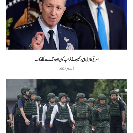
امریکی جنرل ڈین کین نے ٹرمپ کو ایران جنگ سے نکلنے کا...
اگست 9, 2026