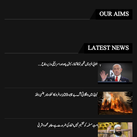
OUR AIMS
LATEST NEWS
جنوبی غزہ میں تعمیر نو کا آغاز، نیتن یاہو اور اسرائیلی وزیر دفاع...
کینیڈا میں جنگلاتی آگ بے قابو، 20 ہزار افراد کا انخلا، ایمرجنسی نافذ
امتِ مسلمہ کو تقسیم نہیں اتحاد کی ضرورت ہے، طاہر محمود اشرفی