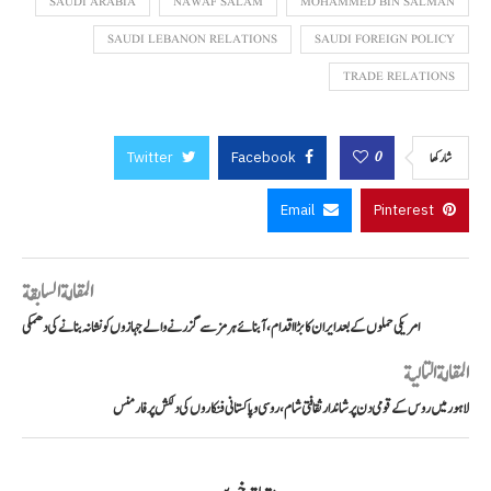
SAUDI ARABIA
NAWAF SALAM
MOHAMMED BIN SALMAN
SAUDI LEBANON RELATIONS
SAUDI FOREIGN POLICY
TRADE RELATIONS
Twitter
Facebook
0
شاركها
Email
Pinterest
المقالة السابقة
امریکی حملوں کے بعد ایران کا بڑا اقدام، آبنائے ہرمز سے گزرنے والے جہازوں کو نشانہ بنانے کی دھمکی
المقالة التالية
لاہور میں روس کے قومی دن پر شاندار ثقافتی شام، روسی و پاکستانی فنکاروں کی دلکش پرفارمنس