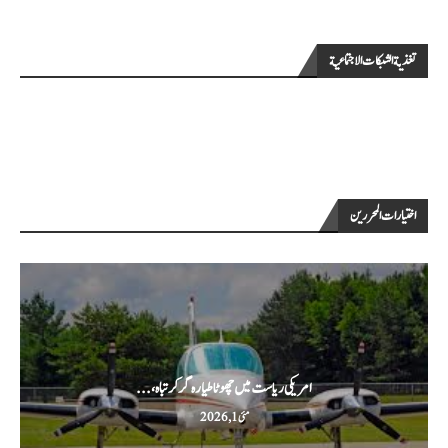
تغذية الشبكات الاجتماعية
اختيارات المحررين
امریکی ریاست میں چھوٹا طیارہ گر کر تباہ،...
مئی 1, 2026