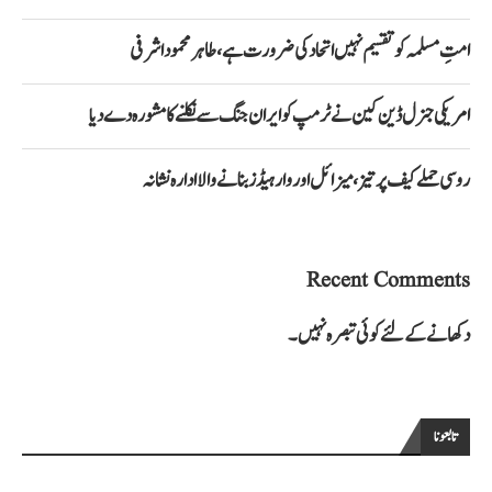
امتِ مسلمہ کو تقسیم نہیں اتحاد کی ضرورت ہے، طاہر محمود اشرفی
امریکی جنرل ڈین کین نے ٹرمپ کو ایران جنگ سے نکلنے کا مشورہ دے دیا
روسی حملے کیف پر تیز، میزائل اور وار ہیڈز بنانے والا ادارہ نشانہ
Recent Comments
دکھانے کے لئے کوئی تبصرہ نہیں۔
تابعونا