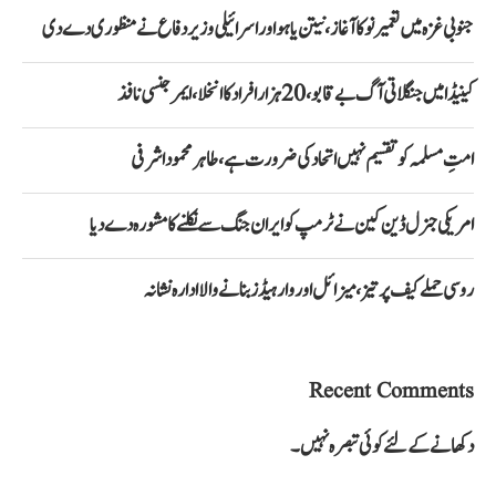
جنوبی غزہ میں تعمیر نو کا آغاز، نیتن یاہو اور اسرائیلی وزیر دفاع نے منظوری دے دی
کینیڈا میں جنگلاتی آگ بے قابو، 20 ہزار افراد کا انخلا، ایمرجنسی نافذ
امتِ مسلمہ کو تقسیم نہیں اتحاد کی ضرورت ہے، طاہر محمود اشرفی
امریکی جنرل ڈین کین نے ٹرمپ کو ایران جنگ سے نکلنے کا مشورہ دے دیا
روسی حملے کیف پر تیز، میزائل اور وار ہیڈز بنانے والا ادارہ نشانہ
Recent Comments
دکھانے کے لئے کوئی تبصرہ نہیں۔