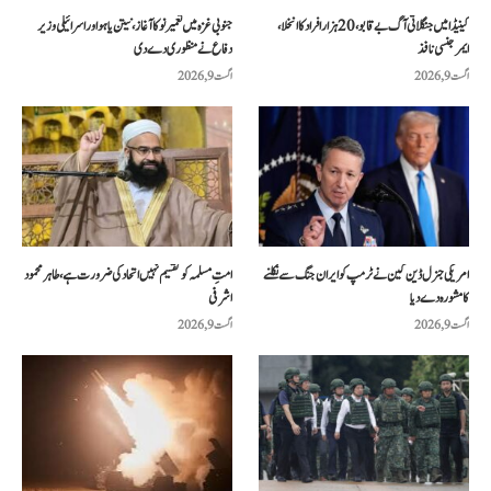
کینیڈا میں جنگلاتی آگ بے قابو، 20 ہزار افراد کا انخلا،
جنوبی غزہ میں تعمیر نو کا آغاز، نیتن یاہو اور اسرائیلی وزیر
ایمرجنسی نافذ
دفاع نے منظوری دے دی
اگست 9, 2026
اگست 9, 2026
امریکی جنرل ڈین کین نے ٹرمپ کو ایران جنگ سے نکلنے
امتِ مسلمہ کو تقسیم نہیں اتحاد کی ضرورت ہے، طاہر محمود
کا مشورہ دے دیا
اشرفی
اگست 9, 2026
اگست 9, 2026