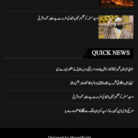
امتِ مسلمہ کو تقسیم نہیں اتحاد کی ضرورت ہے، طاہر محمود اشرفی
QUICK NEWS
جنوبی غزہ میں تعمیر نو کا آغاز، نیتن یاہو اور اسرائیلی وزیر دفاع نے منظوری دے دی
کینیڈا میں جنگلاتی آگ بے قابو، 20 ہزار افراد کا انخلا، ایمرجنسی نافذ
امتِ مسلمہ کو تقسیم نہیں اتحاد کی ضرورت ہے، طاہر محمود اشرفی
امریکی جنرل ڈین کین نے ٹرمپ کو ایران جنگ سے نکلنے کا مشورہ دے دیا
Designed by MountRight