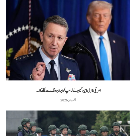
امریکی جنرل ڈین کین نے ٹرمپ کو ایران جنگ سے نکلنے کا...
اگست 9, 2026