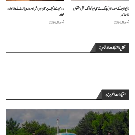
تائیوان کے صدر لائی چنگ تے کا ہان کوانگ جنگی مشقوں
روسی حملے کیف پر تیز، میزائل اور وار ہیڈز بنانے والا ادارہ
کا معائنہ
نشانہ
اگست 8, 2026
اگست 8, 2026
تغذية الشبكات الاجتماعية
اختيارات المحررين