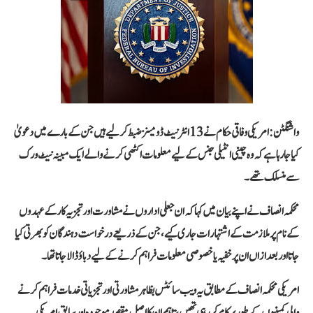
واشنگٹن: امریکی وفاقی حکام نے 13 انٹرنیٹ ڈومینز ضبط کر لیے ہیں جن کے بارے میں دعویٰ
کیا جا رہا ہے کہ وہ چینی انٹیلی جنس کے لیے معلومات اکٹھی کرنے والے ایک مبینہ نیٹ ورک
سے منسلک تھے۔
محکمہ انصاف نے اپنے بیان میں کہا کہ ان جعلی اداروں نے مشاورت اور تجزیہ کار کے عہدوں
کے نام پر ملازمت کے اشتہارات جاری کیے، جن کے ذریعے درخواست دہندگان کو بھرتی کیا
جاتا اور بعد ازاں ان پر خفیہ یا خصوصی معلومات فراہم کرنے کے لیے دباؤ ڈالا جاتا تھا۔
امریکی محکمہ انصاف کے مطابق یہ ویب سائٹس بظاہر مشاورتی اور تجزیاتی خدمات فراہم کرنے
والی کمپنیوں کے طور پر کام کر رہی تھیں، تاہم ان کا اصل مقصد موجودہ اور سابق امریکی