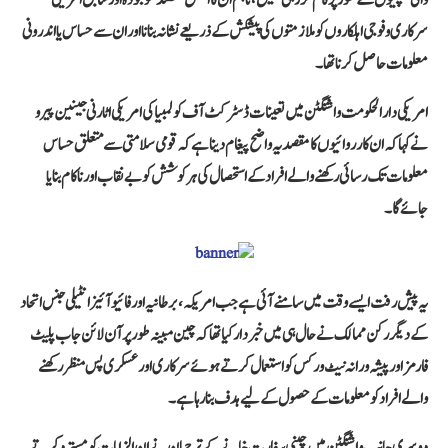
سرکاری و فوجی اہلکاروں کو ملازمتوں کی پیشکش کے ذریعے نشانہ بنانا اور ان سے حساس یا اندرونی
معلومات حاصل کرنا تھا۔
امریکی دارالحکومت واشنگٹن میں تعینات ڈسٹرکٹ آف کولمبیا کی امریکی اٹارنی جینین پیرو
نے کہا کہ ان کارروائیوں کا مقصد یہ واضح پیغام دینا ہے کہ قومی سلامتی سے متعلق حساس
معلومات تک رسائی رکھنے والے افراد کے استحصال کی ہر کوشش کو بے نقاب اور ناکام بنایا
جائے گا۔
یہ پیش رفت ایسے وقت میں سامنے آئی ہے جب امریکہ، برطانیہ اور فائیو آئیز انٹیلی جنس اتحاد
کے دیگر رکن ممالک نے حال ہی میں خبردار کیا تھا کہ چین مبینہ طور پر آن لائن جاب پلیٹ
فارمز اور پیشہ ورانہ نیٹ ورکس کو استعمال کرتے ہوئے سرکاری اور عسکری پس منظر رکھنے
والے افراد کو معلومات کے حصول کے لیے ہدف بنا رہا ہے۔
دوسری جانب واشنگٹن میں چینی سفارت خانے کے ترجمان نے ان الزامات کو مسترد کرتے