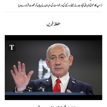
ٹرمپ کا دعویٰ؛ ایرانی قیادت نے حملے روکنے کی درخواست کی، ایران نے بیان کو جھوٹ قرار دے دیا
متعلقہ خبریں