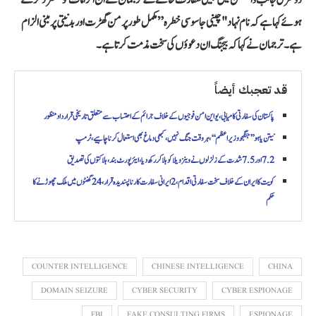
ہوئے کہا ہے کہ نام نہاد "چینی جاسوسی خطرہ” مکمل طور پر من گھڑت اور بدنیتی پر مبنی الزام
ہے۔ ترجمان نے کہا کہ بیجنگ ان دعوؤں کی سخت مذمت کرتا ہے۔
قد تعجبك أيضاً
پاکستان کی سفارتی کامیابی، یو این امن فوجیوں کے خلاف جرائم کے احتساب سے متعلق تاریخی قرارداد منظور
نیتن یاہو ’’جنگجو وزیراعظم‘‘، ہر وقت جنگ نہیں، کبھی دماغ بھی استعمال کرنا چاہیے، ٹرمپ
7.2 اور 7.5 شدت کے زلزلوں نے وینزویلا کو ہلا کر رکھ دیا، ایئرپورٹ بند، ہلاکتوں کی تصدیق
کویت کا ایران کے خلاف سخت سفارتی اقدام، 2 ایرانی سفارت کار ناپسندیدہ قرار، 24 گھنٹوں میں ملک چھوڑنے کا
حکم
COUNTER INTELLIGENCE
CHINESE INTELLIGENCE
CHINA
DOMAIN SEIZURE
CYBER SECURITY
CYBER ESPIONAGE
FBI
FAKE CONSULTING FIRMS
ESPIONAGE