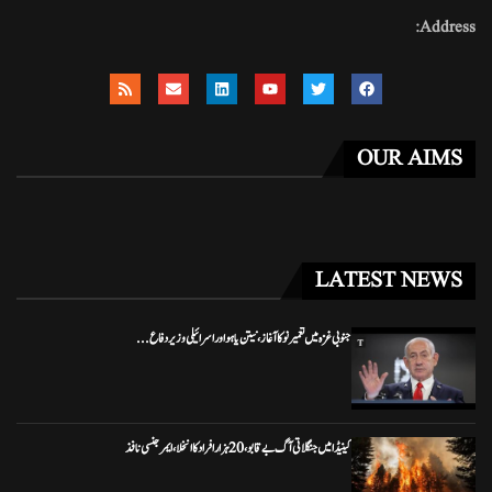
Address:
OUR AIMS
LATEST NEWS
جنوبی غزہ میں تعمیر نو کا آغاز، نیتن یاہو اور اسرائیلی وزیر دفاع...
کینیڈا میں جنگلاتی آگ بے قابو، 20 ہزار افراد کا انخلا، ایمرجنسی نافذ