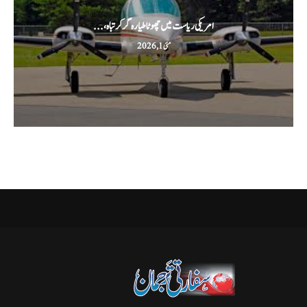
امریکی ریاست میں چھوٹا طیارہ گر کر تباہ،...
مئی 1, 2026