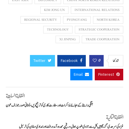
EAST ASIA
DIPLOMACY
CHINA NORTH KOREA RELATIONS
KIM JONG UN
INTERNATIONAL RELATIONS
REGIONAL SECURITY
PYONGYANG
NORTH KOREA
TECHNOLOGY
STRATEGIC COOPERATION
XI JINPING
TRADE COOPERATION
Twitter
Facebook
0
شاركها
Email
Pinterest
المقالة السابقة
جنگی راستے کے بجائے مذاکرات اور سفارت کاری کو ترجیح دیں، لبنانی صدر جوزف عون
المقالة التالية
غزہ کی سرحدی گزرگاہیں کل سے جزوی طور پر بحال، رفح پر محدود آمدورفت اور امدادی سامان کی ترسیل