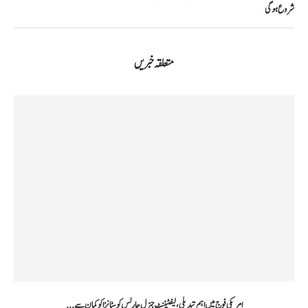
شروع ہوگی
متعلقہ خبریں
امریکی فوج میں اہم تبدیلی، لیفٹیننٹ جنرل چارلس کوسٹانزا کو کمان سے...