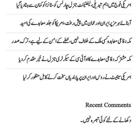
امریکی فوج میں اہم تبدیلی، لیفٹیننٹ جنرل چارلس کوسٹانزا کو کمان سے ہٹا دیا گیا
آبنائے ہرمز پر ایران اور عمان میں پیش رفت، امریکا کو جلد معاہدے کی امید
مکہ دفاعی معاہدہ کسی ملک کے خلاف نہیں، خطے کے امن کے لیے ہے، ترک صدر
مکہ مشترکہ دفاعی معاہدے کا او آئی سی کے سیکرٹری جنرل نے خیرمقدم کردیا
امریکی سینیٹ نے روس اور ایران پر پابندیاں سخت کرنے کا بل منظور کرلیا
Recent Comments
دکھانے کے لئے کوئی تبصرہ نہیں۔