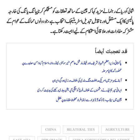
شمالی کوریا کے رہنما نے مزید کہا کہ چین کے ساتھ تعلقات کو مستحکم کرنا پیانگ یانگ کی خارجہ
پالیسی کا ایک مستقل اور ناقابلِ تبدیل اسٹریٹیجک انتخاب ہے، جو دونوں ممالک کے عوام کے
مشترکہ مفادات اور علاقائی استحکام کے لیے اہمیت رکھتا ہے۔
قد تعجبك أيضاً
پاکستانی وزیراعظم شہباز شریف اور فیلڈ مارشل عاصم منیر سوئٹزرلینڈ روانہ، اسلام آباد امن معاہدے پر
عملدرآمد کا نیا مرحلہ
آبنائے ہرمز میں امریکی مداخلت جنگ بندی کی خلاف ورزی ہوگی، ایران
ایرانی سپریم لیڈر نے دشمنوں کے خلاف فوج کو جنگی آپریشن جاری رکھنے کی ہدایت کر دی
چین میں سیلاب، 1 لاکھ 15 ہزار سے زائد افراد محفوظ مقامات پر منتقل
CHINA
BILATERAL TIES
AGRICULTURE