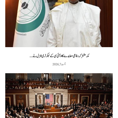
مکہ مشترکہ دفاعی معاہدے کا او آئی سی کے سیکرٹری جنرل نے...
اگست 7, 2026