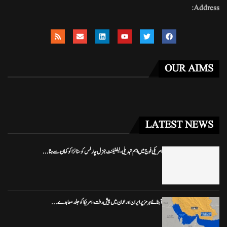
Address:
OUR AIMS
LATEST NEWS
امریکی فوج میں اہم تبدیلی، لیفٹیننٹ جنرل چارلس کوسٹانزا کو کمان سے ہٹا...
آبنائے ہرمز پر ایران اور عمان میں پیش رفت، امریکا کو جلد معاہدے...