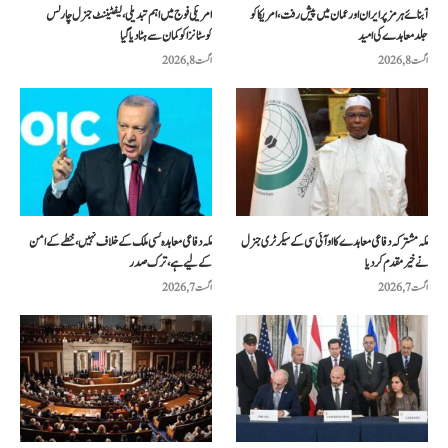
آبنائے ہرمز پر ایران اور عمان میں پیش رفت، امریکا کو
امریکی فوج میں اہم تبدیلی، لیفٹیننٹ جنرل چارلس
جلد معاہدے کی امید
کوسٹانزا کو کمان سے ہٹا دیا گیا
اگست 8, 2026
اگست 8, 2026
مکہ مشترکہ دفاعی معاہدے کا او آئی سی کے سیکرٹری جنرل
مکہ دفاعی معاہدہ کسی ملک کے خلاف نہیں، خطے کے امن
نے خیرمقدم کردیا
کے لیے ہے، ترک صدر
اگست 7, 2026
اگست 7, 2026