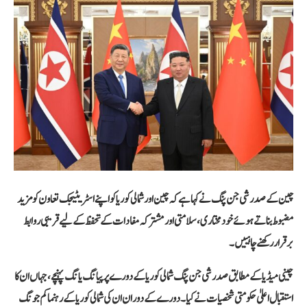
چین کے صدر شی جن پنگ نے کہا ہے کہ چین اور شمالی کوریا کو اپنے اسٹریٹیجک تعاون کو مزید
مضبوط بناتے ہوئے خودمختاری، سلامتی اور مشترکہ مفادات کے تحفظ کے لیے قریبی روابط
برقرار رکھنے چاہییں۔
چینی میڈیا کے مطابق صدر شی جن پنگ شمالی کوریا کے دورے پر پیانگ یانگ پہنچے، جہاں ان کا
استقبال اعلیٰ حکومتی شخصیات نے کیا۔ دورے کے دوران ان کی شمالی کوریا کے رہنما کم جونگ