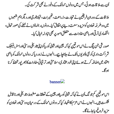
اُن سے ملاقات ہوئی، جس میں دونوں ممالک کے وفود نے بھی شرکت کی۔
ملاقات کے دوران فریقین نے تجارت، زراعت، تعمیرات، ٹیکنالوجی اور دیگر اہم شعبوں
میں دوطرفہ تعاون کو مزید وسعت دینے پر اتفاق کیا۔ دونوں رہنماؤں نے خطے کی صورتحال،
اقتصادی ترقی اور باہمی مفادات سے متعلق امور پر بھی تبادلہ خیال کیا۔
صدر شی جن پنگ نے اس موقع پر کہا کہ چین اور شمالی کوریا کو اپنی تاریخی دوستی اور اسٹریٹیجک
شراکت داری کو نئی بلندیوں تک لے جانا چاہیے۔ انہوں نے زور دیا کہ دونوں ممالک کو باہمی
اعتماد میں اضافہ کرتے ہوئے اپنی خودمختاری، سلامتی اور ترقیاتی مفادات کا بھرپور تحفظ کرنا
ہوگا۔
اس موقع پر کم جونگ اُن نے کہا کہ شمالی کوریا اور چین کے تعلقات مضبوط، تاریخی اور ناقابلِ
شکست ہیں۔ انہوں نے اس عزم کا اظہار کیا کہ دونوں ممالک کے درمیان دوستی اور تعاون کو
مزید فروغ دیا جائے گا۔