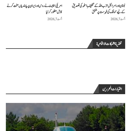
لبنان اور اسرائیل حزب اللہ کے تخفیفِ اسلحہ کی تصدیق
امریکی سینیٹ نے روس اور ایران پر پابندیاں سخت کرنے
کے لیے ممالک کی فہرست پر متفق
کا بل منظور کرلیا
اگست 7, 2026
اگست 7, 2026
تغذية الشبكات الاجتماعية
اختيارات المحررين