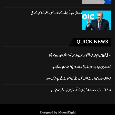
مکہ دفاعی معاہدہ کسی ملک کے خلاف نہیں، خطے کے امن کے لیے...
QUICK NEWS
امریکی فوج میں اہم تبدیلی، لیفٹیننٹ جنرل چارلس کوسٹانزا کو کمان سے ہٹا دیا گیا
آبنائے ہرمز پر ایران اور عمان میں پیش رفت، امریکا کو جلد معاہدے کی امید
مکہ دفاعی معاہدہ کسی ملک کے خلاف نہیں، خطے کے امن کے لیے ہے، ترک صدر
مکہ مشترکہ دفاعی معاہدے کا او آئی سی کے سیکرٹری جنرل نے خیرمقدم کردیا
Designed by MountRight