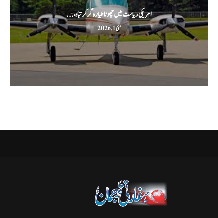
امریکی ریاست میں چھوٹا طیارہ گر کر تباہ،...
مئی 1, 2026