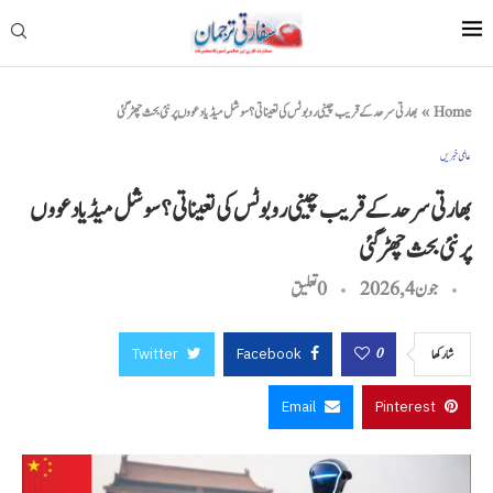
Home
»
بھارتی سرحد کے قریب چینی روبوٹس کی تعیناتی؟ سوشل میڈیا دعووں پر نئی بحث چھڑ گئی
عالمی خبریں
بھارتی سرحد کے قریب چینی روبوٹس کی تعیناتی؟ سوشل میڈیا دعووں
پر نئی بحث چھڑ گئی
جون 4, 2026
0 تعليق
Twitter
Facebook
0
شاركها
Email
Pinterest