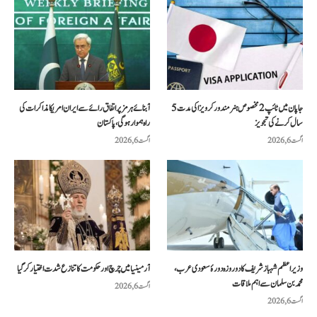
جاپان میں ٹائپ 2 مخصوص ہنر مند ورکر ویزا کی مدت 5
آبنائے ہرمز پر اتفاق رائے سے ایران امریکا مذاکرات کی
سال کرنے کی تجویز
راہ ہموار ہوگی، پاکستان
اگست 6, 2026
اگست 6, 2026
وزیراعظم شہباز شریف کا دو روزہ دورۂ سعودی عرب،
آرمینیا میں چرچ اور حکومت کا تنازع شدت اختیار کر گیا
محمد بن سلمان سے اہم ملاقات
اگست 6, 2026
اگست 6, 2026