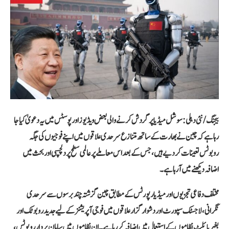
بیجنگ/نئی دہلی: سوشل میڈیا پر گردش کرنے والی بعض ویڈیوز اور پوسٹس میں یہ دعویٰ کیا جا
رہا ہے کہ چین نے بھارت کے ساتھ متنازع سرحدی علاقوں میں اپنے فوجیوں کی جگہ
روبوٹس تعینات کر دیے ہیں، جس کے بعد اس معاملے پر عالمی سطح پر دلچسپی اور بحث میں
اضافہ دیکھنے میں آ رہا ہے۔
مختلف دفاعی تجزیوں اور میڈیا رپورٹس کے مطابق چین گزشتہ چند برسوں سے سرحدی
نگرانی، لاجسٹک سپورٹ اور دشوار گزار علاقوں میں فوجی آپریشنز کے لیے جدید روبوٹک اور
بغیر پائلٹ نظاموں کے استعمال میں اضافہ کر رہا ہے۔ ان نظاموں میں سامان بردار روبوٹس،