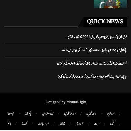
QUICK NEWS
ٹوکیو میں پاک جاپان فرینڈشپ فیسٹیول 2026ء کا شاندار افتتاح
پاکستانی سفیر ممتاز زہرہ بلوچ سے لاہور چیمبر کے وفد کی پیرس میں ملاقات
آبنائے ہرمز پر اتفاق رائے سے ایران امریکا مذاکرات کی راہ ہموار ہوگی، پاکستان
جاپان میں ٹائپ 2 مخصوص ہنر مند ورکر ویزا کی مدت 5 سال کرنے کی تجویز
Designed by MountRight
تازہ ترین
عالمی خبریں
سفارتی خبریں
بین المذاہب
پاکستان
تجارت
کھیل
صحت
ٹیکنالوجی
ثقافت
سیر و سیاحت
کھانے
کالم