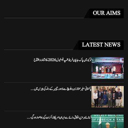
OUR AIMS
LATEST NEWS
ٹوکیو میں پاک جاپان فرینڈشپ فیسٹیول 2026ء کا شاندار افتتاح
پاکستانی سفیر ممتاز زہرہ بلوچ سے لاہور چیمبر کے وفد کی پیرس میں...
آبنائے ہرمز پر اتفاق رائے سے ایران امریکا مذاکرات کی راہ ہموار ہوگی،...