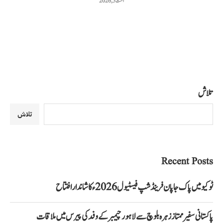
اگست 5, 2026
تلاش
تلاش
Recent Posts
ٹوکیو میں پاک جاپان فرینڈشپ فیسٹیول 2026ء کا شاندار افتتاح
پاکستانی سفیر ممتاز زہرہ بلوچ سے لاہور چیمبر کے وفد کی پیرس میں ملاقات