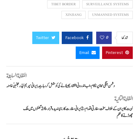
TIBET BORDER
SURVEILLANCE SYSTEMS
XINJIANG
UNMANNED SYSTEMS
Twitter
Facebook
0
شاركها
Email
Pinterest
المقالة السابقة
دشمن جنگی محاذ پر ناکام، اب اندرونی انتشار پھیلانے کی کوشش کر رہا ہے, ایرانی سپریم لیڈر مجتبیٰ خامنہ
المقالة التالية
کویت کا ایران کے خلاف سخت سفارتی اقدام، 2 ایرانی سفارت کار ناپسندیدہ قرار، 24 گھنٹوں میں ملک
چھوڑنے کا حکم