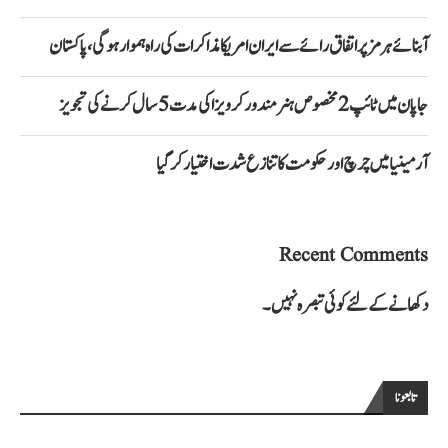
آبنائے ہرمز پر اتفاق رائے سے ایران امریکا مذاکرات کی راہ ہموار ہوگی، پاکستان
جاپان میں ٹائپ 2 مخصوص ہنر مند ورکر ویزا کی مدت 5 سال کرنے کی تجویز
آرمینیا میں چرچ اور حکومت کا تنازع شدت اختیار کر گیا
Recent Comments
دکھانے کے لئے کوئی تبصرہ نہیں۔
تابعونا