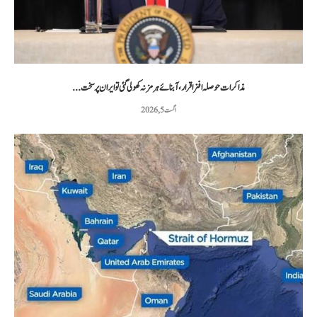
مذاکرات حوصلہ افزا قرار،آبنائے ہرمز نہ کھولی گئی تو ایران پر سخت...
اگست 5, 2026