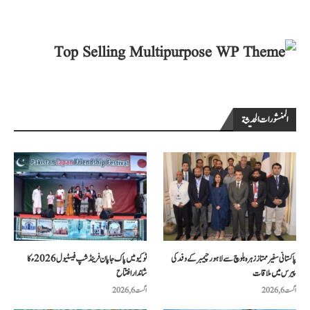
المنشورات الحديثة
پاکستانی سفیر ممتاز زہرہ بلوچ سے لاہور چیمبر کے وفد کی
ٹوکیو میں پاک جاپان فرینڈشپ فیسٹیول 2026ء کا
پیرس میں ملاقات
شاندار افتتاح
اگست 6, 2026
اگست 6, 2026