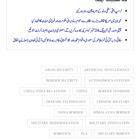
ٹرمپ اعلیٰ سطحی وفد کے ہمراہ چین روانہ ہوگئے
تہران میں امریکا مخالف بڑے مظاہرے، عوام نے ایرانی حکومت اور فوج کی حمایت کا اظہار کیا
چینی صدر شی جن پنگ 24 ستمبر کو امریکہ کا دورہ کریں گے، مصنوعی ذہانت پر اہم مذاکرات متوقع
وفاقی وزیر آئی ٹی شزہ فاطمہ کی سعودی، اقوام متحدہ اور قازقستانی حکام سے ملاقاتیں، آئی ٹی تعاون بڑھانے پر اتفاق
ASIAN SECURITY
ARTIFICIAL INTELLIGENCE
BORDER SECURITY
AUTONOMOUS SYSTEMS
CHINA INDIA RELATIONS
CHINA
BORDER TENSIONS
DEFENSE TECHNOLOGY
CHINESE MILITARY
INDIA BORDER
HIMALAYAN BORDER
MILITARY MODERNIZATION
MILITARY INNOVATION
ROBOTICS
PLA
MILITARY ROBOTS