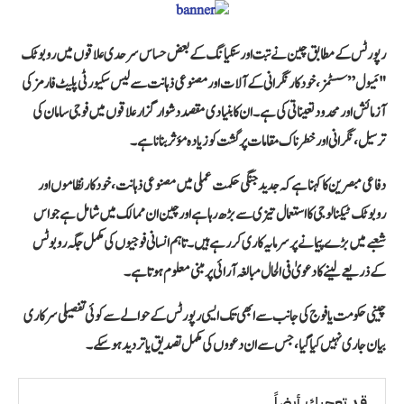
رپورٹس کے مطابق چین نے تبت اور سنکیانگ کے بعض حساس سرحدی علاقوں میں روبوٹک
"مَیول” سسٹمز، خودکار نگرانی کے آلات اور مصنوعی ذہانت سے لیس سکیورٹی پلیٹ فارمز کی
آزمائش اور محدود تعیناتی کی ہے۔ ان کا بنیادی مقصد دشوار گزار علاقوں میں فوجی سامان کی
ترسیل، نگرانی اور خطرناک مقامات پر گشت کو زیادہ مؤثر بنانا ہے۔
دفاعی مبصرین کا کہنا ہے کہ جدید جنگی حکمت عملی میں مصنوعی ذہانت، خودکار نظاموں اور
روبوٹک ٹیکنالوجی کا استعمال تیزی سے بڑھ رہا ہے اور چین ان ممالک میں شامل ہے جو اس
شعبے میں بڑے پیمانے پر سرمایہ کاری کر رہے ہیں۔ تاہم انسانی فوجیوں کی مکمل جگہ روبوٹس
کے ذریعے لینے کا دعویٰ فی الحال مبالغہ آرائی پر مبنی معلوم ہوتا ہے۔
چینی حکومت یا فوج کی جانب سے ابھی تک ایسی رپورٹس کے حوالے سے کوئی تفصیلی سرکاری
بیان جاری نہیں کیا گیا، جس سے ان دعووں کی مکمل تصدیق یا تردید ہو سکے۔
قد تعجبك أيضاً