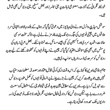
خودکار نگرانی کے آلات، مصنوعی ذہانت پر مبنی سینسرز اور بعض مسلح زمینی روبوٹس بھی شامل
ہیں۔
سوشل میڈیا پر وائرل ہونے والی ویڈیوز میں دعویٰ کیا گیا کہ ہمالیہ کے بلند و بالا اور انتہائی سرد
علاقوں میں چینی فوجیوں کی جگہ روبوٹک پلیٹ فارمز نے لے لی ہے، تاکہ سخت موسمی
حالات، شدید سردی اور آکسیجن کی کمی جیسے مسائل سے نمٹا جا سکے۔ بعض عربی زبان کی
پوسٹس میں بھی یہی مؤقف اختیار کیا گیا کہ چین نے اپنے فوجیوں کو محفوظ رکھنے کے لیے جدید
روبوٹس کو سرحدی ذمہ داریاں سونپ دی ہیں۔
تاہم دفاعی ماہرین کا کہنا ہے کہ اس وقت ایسی کوئی قابلِ اعتماد اور مصدقہ معلومات دستیاب
نہیں ہیں جو یہ ثابت کریں کہ چین نے بڑے پیمانے پر انسانی فوجیوں کو مکمل طور پر روبوٹس
سے تبدیل کر دیا ہے۔ ماہرین کے مطابق چین جدید فوجی ٹیکنالوجی کے استعمال کو وسعت
ضرور دے رہا ہے، لیکن روبوٹس کا کردار فی الحال معاون، نگرانی اور لاجسٹک نوعیت کی ذمہ
داریوں تک محدود دکھائی دیتا ہے۔