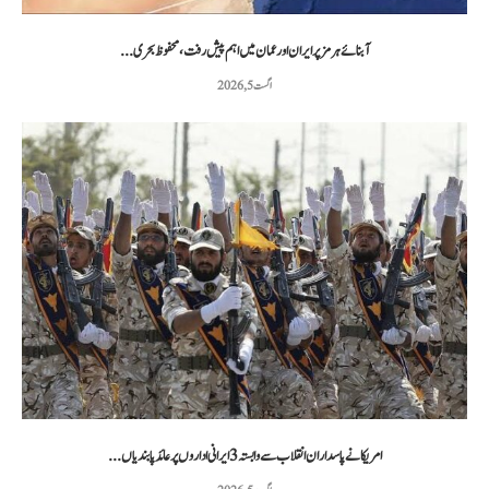
آبنائے ہرمز پر ایران اور عمان میں اہم پیش رفت، محفوظ بحری...
اگست 5, 2026
امریکا نے پاسداران انقلاب سے وابستہ 3 ایرانی اداروں پر عائد پابندیاں...