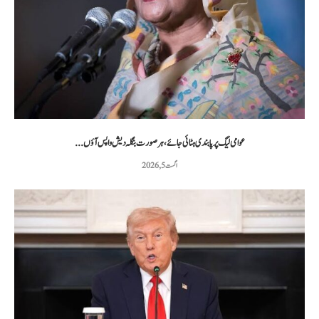
عوامی لیگ پر پابندی ہٹائی جائے، ہر صورت بنگلہ دیش واپس آؤں...
اگست 5, 2026