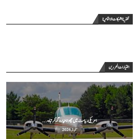
تغذية الشبكات الاجتماعية
اختيارات المحررين
امریکی ریاست میں چھوٹا طیارہ گر کر تباہ،...
مئی 1, 2026