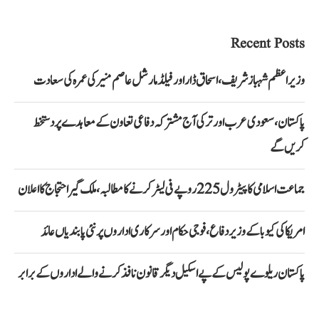
Recent Posts
وزیراعظم شہباز شریف، اسحاق ڈار اور فیلڈ مارشل عاصم منیر کی عمرہ کی سعادت
پاکستان، سعودی عرب اور ترکی آج مشترکہ دفاعی تعاون کے معاہدے پر دستخط
کریں گے
جماعت اسلامی کا پیٹرول 225 روپے فی لیٹر کرنے کا مطالبہ، ملک گیر احتجاج کا اعلان
امریکا کی کیوبا کے وزیر دفاع، فوجی حکام اور سرکاری اداروں پر نئی پابندیاں عائد
پاکستان ریلوے پولیس کے پے اسکیل دیگر قانون نافذ کرنے والے اداروں کے برابر