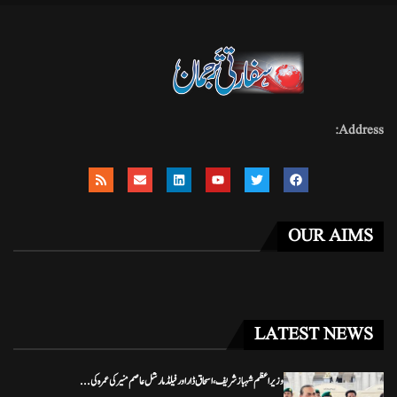
Address:
OUR AIMS
LATEST NEWS
وزیراعظم شہباز شریف، اسحاق ڈار اور فیلڈ مارشل عاصم منیر کی عمرہ کی...