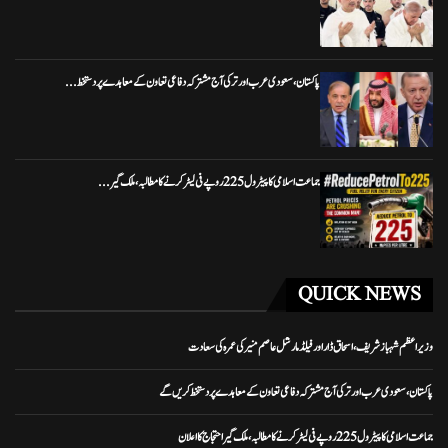
پاکستان، سعودی عرب اور ترکی آج مشترکہ دفاعی تعاون کے معاہدے پر دستخط...
جماعت اسلامی کا پیٹرول 225 روپے فی لیٹر کرنے کا مطالبہ، ملک گیر...
QUICK NEWS
وزیراعظم شہباز شریف، اسحاق ڈار اور فیلڈ مارشل عاصم منیر کی عمرہ کی سعادت
پاکستان، سعودی عرب اور ترکی آج مشترکہ دفاعی تعاون کے معاہدے پر دستخط کریں گے
جماعت اسلامی کا پیٹرول 225 روپے فی لیٹر کرنے کا مطالبہ، ملک گیر احتجاج کا اعلان