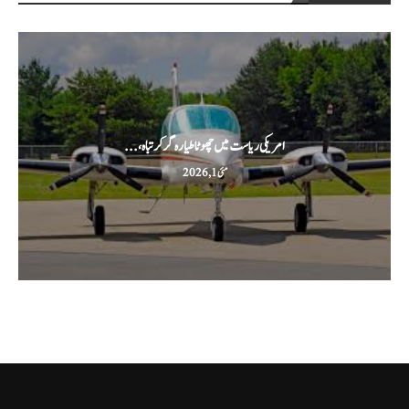
امریکی ریاست میں چھوٹا طیارہ گر کر تباہ،...
مئی 1, 2026