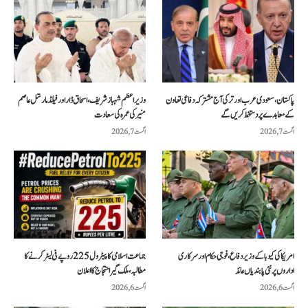
پاکستان، سعودی عرب اور ترکی آج مشترکہ دفاعی تعاون
وزیراعظم شہباز شریف، اسحاق ڈار اور فیلڈ مارشل عاصم
کے معاہدے پر دستخط کریں گے
منیر کی عمرہ کی سعادت
اگست 7, 2026
اگست 7, 2026
امریکا کی کیوبا کے وزیر دفاع، فوجی حکام اور سرکاری
جماعت اسلامی کا پیٹرول 225 روپے فی لیٹر کرنے کا
اداروں پر نئی پابندیاں عائد
مطالبہ، ملک گیر احتجاج کا اعلان
اگست 6, 2026
اگست 6, 2026