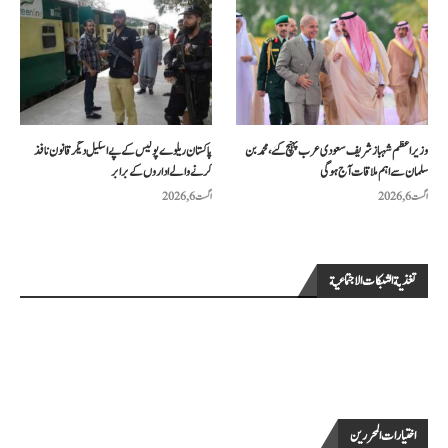
وزیراعظم شہباز شریف سعودی عرب پہنچ گئے، محمد بن
پاکستان ریلوے پولیس کے پے اسکیل دیگر قانون نافذ
سلمان سے اہم ملاقات آج ہوگی
کرنے والے اداروں کے برابر
اگست 6, 2026
اگست 6, 2026
تغذية الشبكات الاجتماعية
اختيارات المحررين