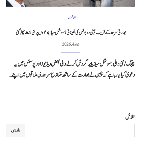
عالمی خبریں
بھارتی سرحد کے قریب چینی روبوٹس کی تعیناتی؟ سوشل میڈیا دعووں پر نئی بحث چھڑ گئی
جون 4, 2026
بیجنگ/نئی دہلی: سوشل میڈیا پر گردش کرنے والی بعض ویڈیوز اور پوسٹس میں یہ
دعویٰ کیا جا رہا ہے کہ چین نے بھارت کے ساتھ متنازع سرحدی علاقوں میں اپنے…
تلاش
تلاش