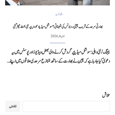
عالمی خبریں
بھارتی سرحد کے قریب چینی روبوٹس کی تعیناتی؟ سوشل میڈیا دعووں پر نئی بحث چھڑ گئی
جون 4, 2026
بیجنگ/نئی دہلی: سوشل میڈیا پر گردش کرنے والی بعض ویڈیوز اور پوسٹس میں یہ
دعویٰ کیا جا رہا ہے کہ چین نے بھارت کے ساتھ متنازع سرحدی علاقوں میں اپنے…
تلاش
تلاش