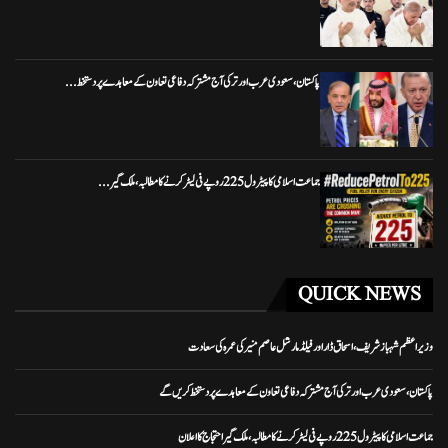
پاکستان، سعودی عرب اور ترکی آج مشترکہ دفاعی تعاون کے معاہدے پر دستخط...
جماعت اسلامی کا پیٹرول 225 روپے فی لیٹر کرنے کا مطالبہ، ملک گیر...
QUICK NEWS
وزیراعظم شہباز شریف، اسحاق ڈار اور فیلڈ مارشل عاصم منیر کی عمرہ کی سعادت
پاکستان، سعودی عرب اور ترکی آج مشترکہ دفاعی تعاون کے معاہدے پر دستخط کریں گے
جماعت اسلامی کا پیٹرول 225 روپے فی لیٹر کرنے کا مطالبہ، ملک گیر احتجاج کا اعلان