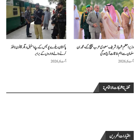
وزیراعظم شہباز شریف سعودی عرب پہنچ گئے، محمد بن
پاکستان ریلوے پولیس کے پے اسکیل دیگر قانون نافذ
سلمان سے اہم ملاقات آج ہوگی
کرنے والے اداروں کے برابر
اگست 6, 2026
اگست 6, 2026
تغذية الشبكات الاجتماعية
اختيارات المحررين