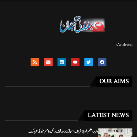
Address:
OUR AIMS
LATEST NEWS
وزیراعظم شہباز شریف، اسحاق ڈار اور فیلڈ مارشل عاصم منیر کی عمرہ کی...