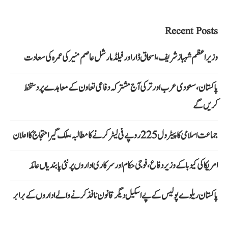
Recent Posts
وزیراعظم شہباز شریف، اسحاق ڈار اور فیلڈ مارشل عاصم منیر کی عمرہ کی سعادت
پاکستان، سعودی عرب اور ترکی آج مشترکہ دفاعی تعاون کے معاہدے پر دستخط
کریں گے
جماعت اسلامی کا پیٹرول 225 روپے فی لیٹر کرنے کا مطالبہ، ملک گیر احتجاج کا اعلان
امریکا کی کیوبا کے وزیر دفاع، فوجی حکام اور سرکاری اداروں پر نئی پابندیاں عائد
پاکستان ریلوے پولیس کے پے اسکیل دیگر قانون نافذ کرنے والے اداروں کے برابر