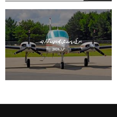
امریکی ریاست میں چھوٹا طیارہ گر کر تباہ،...
مئی 1, 2026