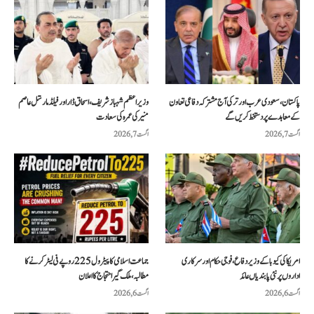
پاکستان، سعودی عرب اور ترکی آج مشترکہ دفاعی تعاون
وزیراعظم شہباز شریف، اسحاق ڈار اور فیلڈ مارشل عاصم
کے معاہدے پر دستخط کریں گے
منیر کی عمرہ کی سعادت
اگست 7, 2026
اگست 7, 2026
امریکا کی کیوبا کے وزیر دفاع، فوجی حکام اور سرکاری
جماعت اسلامی کا پیٹرول 225 روپے فی لیٹر کرنے کا
اداروں پر نئی پابندیاں عائد
مطالبہ، ملک گیر احتجاج کا اعلان
اگست 6, 2026
اگست 6, 2026