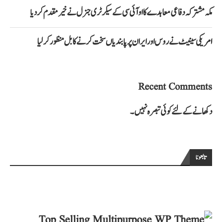
مکہ مشترکہ دفاعی معاہدے کا او آئی سی کے سیکرٹری جنرل نے خیرمقدم کردیا
امریکی سینیٹ نے روس اور ایران پر پابندیاں سخت کرنے کا بل منظور کرلیا
Recent Comments
دکھانے کے لئے کوئی تبصرہ نہیں۔
تابعونا