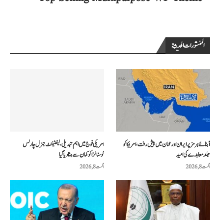
المنشورات الحديثة
آبنائے ہرمز پر ایران اور عمان میں پیش رفت، امریکا کو
امریکی فوج میں اہم تبدیلی، لیفٹیننٹ جنرل چارلس
جلد معاہدے کی امید
کوسٹانزا کو کمان سے ہٹا دیا گیا
اگست 8, 2026
اگست 8, 2026