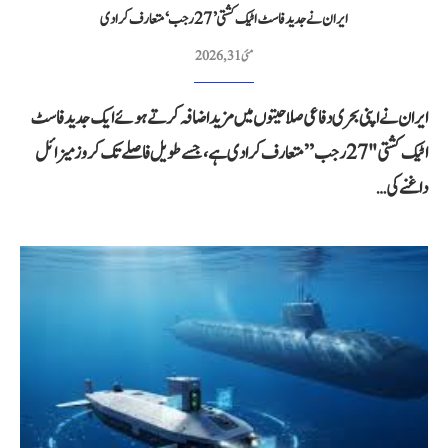
ایران نے جدید فاسٹ اٹیک کشتی ’27 رجب‘ متعارف کرا دی
مئی 31, 2026
ایران نے اپنی بحری دفاعی صلاحیتوں میں مزید اضافہ کرتے ہوئے ایک جدید فاسٹ
اٹیک کشتی "27 رجب” متعارف کرا دی ہے، جسے طویل فاصلے تک کروز میزائل
داغنے کی…