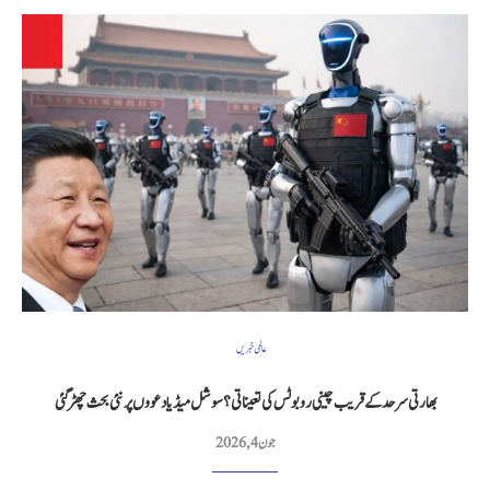
عالمی خبریں
بھارتی سرحد کے قریب چینی روبوٹس کی تعیناتی؟ سوشل میڈیا دعووں پر نئی بحث چھڑ گئی
جون 4, 2026