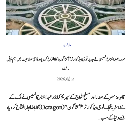
عالمی خبریں
صدر عبدالفتاح السیسی نے جدید فوجی ہیڈکوارٹر ’آکٹاگون‘ کا افتتاح کر دیا، دفاعی صلاحیت میں اہم پیش
رفت
جولائی 6, 2026
قاہرہ: مصر کے صدر اور مسلح افواج کے سپریم کمانڈر عبدالفتاح السیسی نے ملک کے
نئے اسٹریٹجک فوجی ہیڈکوارٹر "آکٹاگون” (Octagon) کا باضابطہ افتتاح کر دیا،
جسے دنیا کے سب…