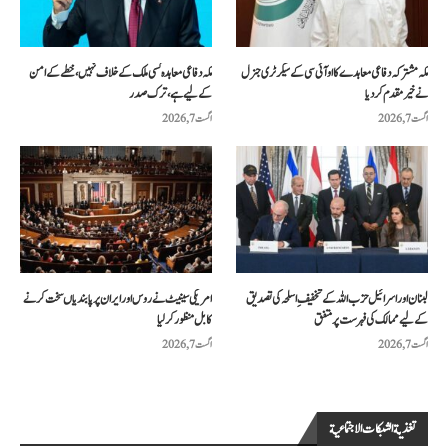
مکہ مشترکہ دفاعی معاہدے کا او آئی سی کے سیکرٹری جنرل
مکہ دفاعی معاہدہ کسی ملک کے خلاف نہیں، خطے کے امن
نے خیرمقدم کردیا
کے لیے ہے، ترک صدر
اگست 7, 2026
اگست 7, 2026
لبنان اور اسرائیل حزب اللہ کے تخفیفِ اسلحہ کی تصدیق
امریکی سینیٹ نے روس اور ایران پر پابندیاں سخت کرنے
کے لیے ممالک کی فہرست پر متفق
کا بل منظور کرلیا
اگست 7, 2026
اگست 7, 2026
تغذية الشبكات الاجتماعية