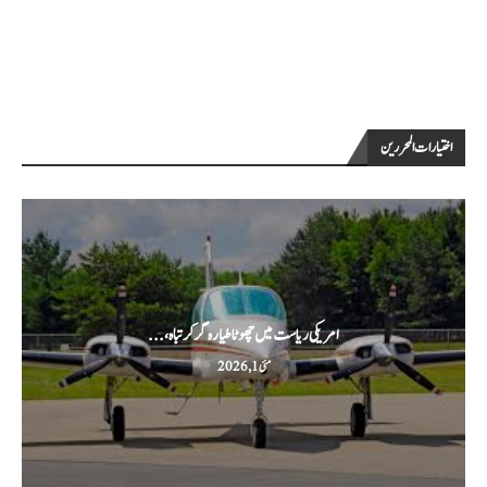
اختيارات المحررين
امریکی ریاست میں چھوٹا طیارہ گر کر تباہ،...
مئی 1, 2026