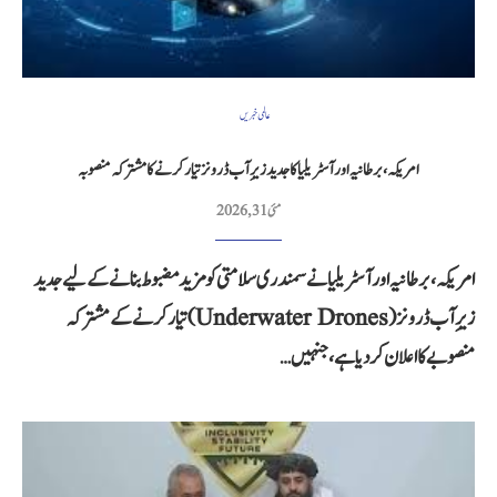
عالمی خبریں
امریکہ، برطانیہ اور آسٹریلیا کا جدید زیرِ آب ڈرونز تیار کرنے کا مشترکہ منصوبہ
مئی 31, 2026
امریکہ، برطانیہ اور آسٹریلیا نے سمندری سلامتی کو مزید مضبوط بنانے کے لیے جدید
زیرِ آب ڈرونز (Underwater Drones) تیار کرنے کے مشترکہ
منصوبے کا اعلان کر دیا ہے، جنہیں…