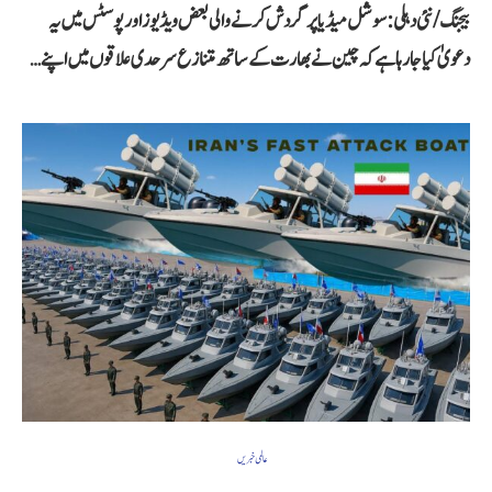
بیجنگ/نئی دہلی: سوشل میڈیا پر گردش کرنے والی بعض ویڈیوز اور پوسٹس میں یہ
دعویٰ کیا جا رہا ہے کہ چین نے بھارت کے ساتھ متنازع سرحدی علاقوں میں اپنے…
عالمی خبریں