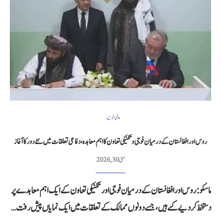
عالمی خبریں
روس اور افغانستان کے درمیان فوجی و تکنیکی تعاون کا اہم معاہدہ، دفاعی تعلقات میں نئے دور کا آغاز
مئی 30, 2026
ماسکو: روس اور افغانستان کے درمیان فوجی اور تکنیکی تعاون کے ایک اہم معاہدے پر
دستخط کر دیے گئے ہیں، جسے دونوں ممالک کے تعلقات میں ایک نمایاں پیش رفت…