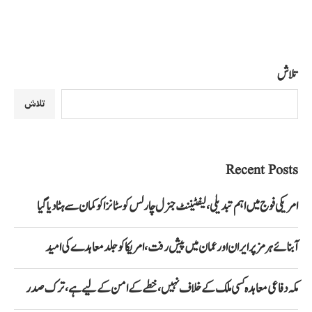
تلاش
تلاش
Recent Posts
امریکی فوج میں اہم تبدیلی، لیفٹیننٹ جنرل چارلس کوسٹانزا کو کمان سے ہٹا دیا گیا
آبنائے ہرمز پر ایران اور عمان میں پیش رفت، امریکا کو جلد معاہدے کی امید
مکہ دفاعی معاہدہ کسی ملک کے خلاف نہیں، خطے کے امن کے لیے ہے، ترک صدر