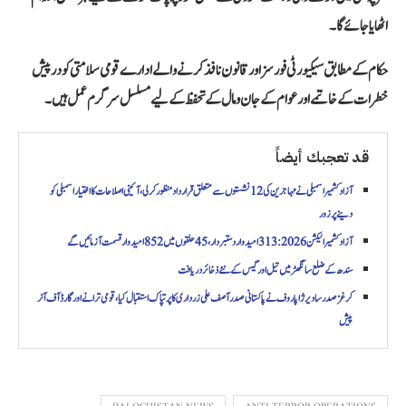
اٹھایا جائے گا۔
حکام کے مطابق سیکیورٹی فورسز اور قانون نافذ کرنے والے ادارے قومی سلامتی کو درپیش
خطرات کے خاتمے اور عوام کے جان و مال کے تحفظ کے لیے مسلسل سرگرم عمل ہیں۔
قد تعجبك أيضاً
آزاد کشمیر اسمبلی نے مہاجرین کی 12 نشستوں سے متعلق قرارداد منظور کرلی، آئینی اصلاحات کا اختیار اسمبلی کو
دینے پر زور
آزاد کشمیر الیکشن 2026: 313 امیدوار دستبردار، 45 حلقوں میں 852 امیدوار قسمت آزمائیں گے
سندھ کے ضلع سانگھڑ میں تیل اور گیس کے نئے ذخائر دریافت
کرغز صدر سادیر ژاپاروف نے پاکستانی صدر آصف علی زرداری کا پرتپاک استقبال کیا، قومی ترانے اور گارڈ آف آنر
پیش