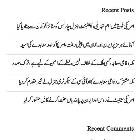
Recent Posts
امریکی فوج میں اہم تبدیلی، لیفٹیننٹ جنرل چارلس کوسٹانزا کو کمان سے ہٹا دیا گیا
آبنائے ہرمز پر ایران اور عمان میں پیش رفت، امریکا کو جلد معاہدے کی امید
مکہ دفاعی معاہدہ کسی ملک کے خلاف نہیں، خطے کے امن کے لیے ہے، ترک صدر
مکہ مشترکہ دفاعی معاہدے کا او آئی سی کے سیکرٹری جنرل نے خیرمقدم کردیا
امریکی سینیٹ نے روس اور ایران پر پابندیاں سخت کرنے کا بل منظور کرلیا
Recent Comments