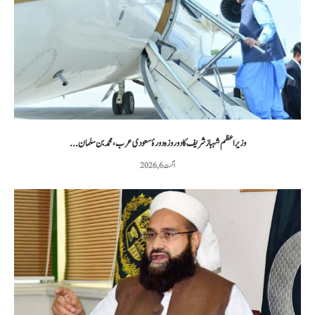
وزیراعظم شہباز شریف کا دو روزہ دورۂ سعودی عرب، محمد بن سلمان...
اگست 6, 2026