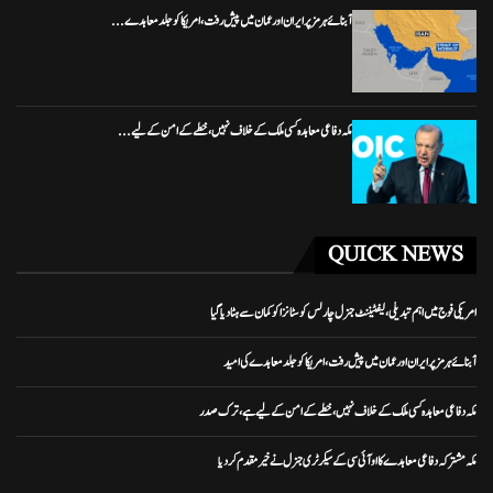
آبنائے ہرمز پر ایران اور عمان میں پیش رفت، امریکا کو جلد معاہدے...
مکہ دفاعی معاہدہ کسی ملک کے خلاف نہیں، خطے کے امن کے لیے...
QUICK NEWS
امریکی فوج میں اہم تبدیلی، لیفٹیننٹ جنرل چارلس کوسٹانزا کو کمان سے ہٹا دیا گیا
آبنائے ہرمز پر ایران اور عمان میں پیش رفت، امریکا کو جلد معاہدے کی امید
مکہ دفاعی معاہدہ کسی ملک کے خلاف نہیں، خطے کے امن کے لیے ہے، ترک صدر
مکہ مشترکہ دفاعی معاہدے کا او آئی سی کے سیکرٹری جنرل نے خیرمقدم کردیا