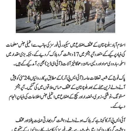
اسلام آباد:
بلوچستان کے مختلف اضلاع میں سیکیورٹی فورسز کی جانب سے انٹیلی جنس معلومات
کی بنیاد پر کیے گئے متعدد آپریشنز میں 17 دہشت گرد ہلاک کر دیے گئے، جبکہ بڑی مقدار میں
اسلحہ، بارودی مواد اور دیسی ساختہ دھماکا خیز آلات (آئی ای ڈیز) بھی برآمد کیے گئے ہیں۔
پاک فوج کے شعبہ تعلقات عامہ (آئی ایس پی آر) کے مطابق یہ کارروائیاں 24 مئی کو پیش
آنے والے ٹرین حملے کے بعد بلوچستان کے مختلف حساس علاقوں میں کی گئیں۔ آپریشنز
مستونگ، نوشکی، زہری، خضدار اور کیچ کے اضلاع میں انٹیلی جنس اطلاعات کی بنیاد پر انجام
دیے گئے۔
آئی ایس پی آر کا کہنا ہے کہ ہلاک ہونے والے دہشت گرد بھارتی حمایت یافتہ اور مختلف
دہشت گرد کارروائیوں میں ملوث رہے تھے۔ فورسز کی کامیاب کارروائیوں کے نتیجے میں