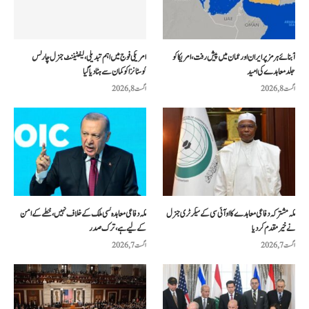
آبنائے ہرمز پر ایران اور عمان میں پیش رفت، امریکا کو
امریکی فوج میں اہم تبدیلی، لیفٹیننٹ جنرل چارلس
جلد معاہدے کی امید
کوسٹانزا کو کمان سے ہٹا دیا گیا
اگست 8, 2026
اگست 8, 2026
مکہ مشترکہ دفاعی معاہدے کا او آئی سی کے سیکرٹری جنرل
مکہ دفاعی معاہدہ کسی ملک کے خلاف نہیں، خطے کے امن
نے خیرمقدم کردیا
کے لیے ہے، ترک صدر
اگست 7, 2026
اگست 7, 2026