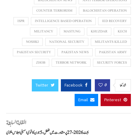
BALOCHISTAN NEWS
ANTI TERROR OPERATIONS
COUNTER TERRORISM
BALOCHISTAN OPERATION
ISPR
INTELLIGENCE BASED OPERATION
IED RECOVERY
MILITANCY
MASTUNG
KHUZDAR
KECH
NOSHKI
NATIONAL SECURITY
MILITANTS KILLED
PAKISTAN SECURITY
PAKISTAN NEWS
PAKISTAN ARMY
ZHOB
TERROR NETWORK
SECURITY FORCES
Twitter
Facebook
0
شاركها
Email
Pinterest
المقالة السابقة
بجٹ 2026-27 پر مشاورت میں تعطل، 5 جون کا قومی اسمبلی اجلاس ملتوی