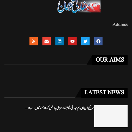
Address:
OUR AIMS
LATEST NEWS
امریکی فوج میں اہم تبدیلی، لیفٹیننٹ جنرل چارلس کوسٹانزا کو کمان سے ہٹا...