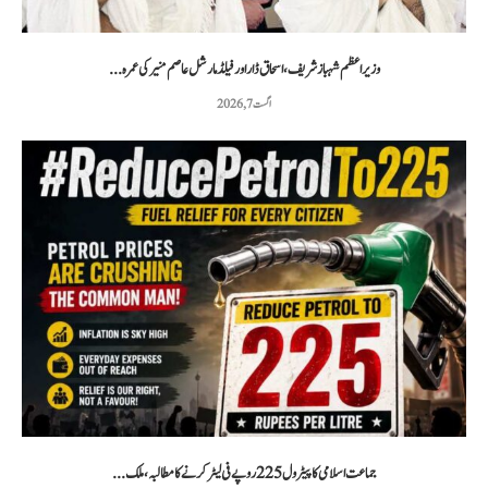
وزیراعظم شہباز شریف، اسحاق ڈار اور فیلڈ مارشل عاصم منیر کی عمرہ...
اگست 7, 2026
جماعت اسلامی کا پیٹرول 225 روپے فی لیٹر کرنے کا مطالبہ، ملک...