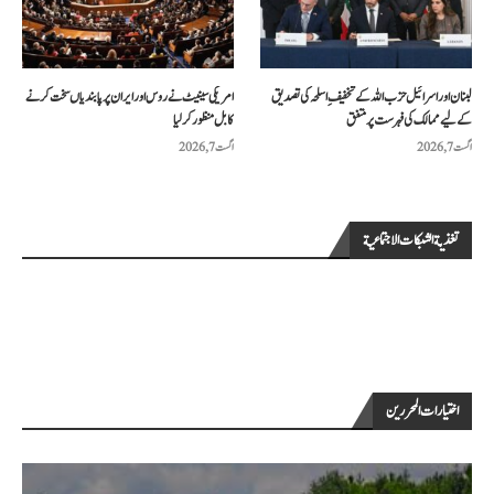
لبنان اور اسرائیل حزب اللہ کے تخفیفِ اسلحہ کی تصدیق
امریکی سینیٹ نے روس اور ایران پر پابندیاں سخت کرنے
کے لیے ممالک کی فہرست پر متفق
کا بل منظور کرلیا
اگست 7, 2026
اگست 7, 2026
تغذية الشبكات الاجتماعية
اختيارات المحررين