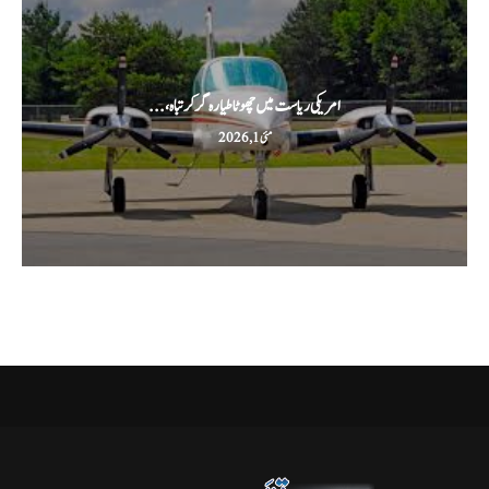
امریکی ریاست میں چھوٹا طیارہ گر کر تباہ،...
مئی 1, 2026