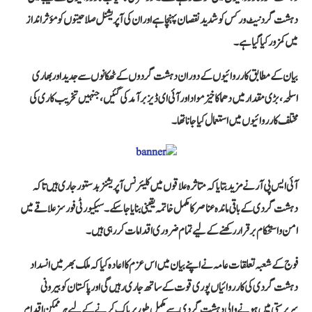
دہشت گرد نیٹ ورکس کو شدید نقصان پہنچا ہے اور ان کی آپریشنل صلاحیتوں کو مؤثر انداز
میں کمزور کیا گیا ہے۔
بیان کے مطابق کارروائیوں کے دوران دہشت گردوں کے ٹھکانوں سے جدید اور بھاری
اسلحہ، بڑی مقدار میں دھماکا خیز مواد اور آئی ای ڈیز برآمد کی گئیں، جنہیں تخریب کاری کی
مختلف کارروائیوں میں استعمال کیا جانا تھا۔
آئی ایس پی آر نے مزید بتایا کہ متاثرہ علاقوں میں کلیئرنس آپریشنز بدستور جاری ہیں تاکہ
دہشت گردی کے باقی ماندہ عناصر کا مکمل خاتمہ یقینی بنایا جا سکے۔ سیکیورٹی فورسز علاقے میں
امن و استحکام برقرار رکھنے کے لیے تمام ضروری اقدامات کر رہی ہیں۔
فوج کے شعبہ تعلقات عامہ نے اپنے بیان میں اس عزم کا اعادہ کیا کہ ملک بھر میں انسداد
دہشت گردی کی کارروائیاں پوری قوت کے ساتھ جاری رہیں گی اور پاکستان کو بیرونی
سرپرستی میں ہونے والی دہشت گردی سے مکمل طور پر پاک کرنے کے لیے ہر ممکن اقدام