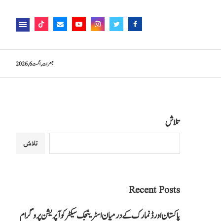
جمعرات, اگست 6, 2026
تلاش
تلاش
Recent Posts
پاکستان اور ڈنمارک کے درمیان اسٹریٹجک سیکٹر کوآپریشن پروگرام