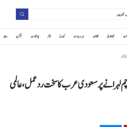
حت
ٹیکنالوجی
ثقافت
سیر و سیاحت
کھانے
کالم
پوڈ کاسٹ
میگزین
رابطہ
ی قرار
چم لہرانے پر سعودی عرب کا سخت ردعمل، عالمی