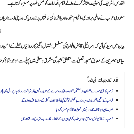
القدس الشریف کی حیثیت متاثر کرنے والے تمام اقدامات کو مکمل طور پر مسترد کرتا ہے۔
سعودی عرب نے عالمی برادری، اقوام متحدہ اور بااثر عالمی طاقتوں پر زور دیا کہ وہ اپنی ذمہ دار
بیان میں مزید کہا گیا کہ اسرائیلی قابض افواج کی مسلسل اشتعال انگیز کارروائیاں خطے کے امن و است
سیاسی مبصرین کے مطابق مسجد اقصیٰ سے متعلق کشیدگی مشرق وسطیٰ میں پہلے سے موجود تناؤ کو مزی
قد تعجبك أيضاً
ٹرمپ کا چینی صدر سے “شان دار مستقبل” کا وعدہ، ایک دوسرے کے حریف نہیں بلکہ شراکت دار بننا چاہیے، شی جن پن
ٹرمپ کے انٹیلی جنس چیف امیدوار جے کلیٹن توثیق کیلئے آج سینیٹ کمیٹی کے سامنے پیش ہوں گے
قطر نے ایران مخالف کارروائی میں شمولیت کا الزام مسترد کردیا
ٹرمپ نے ہنگامی قومی سلامتی اجلاس طلب کرلیا، ایران کے خلاف جنگ دوبارہ شروع ہونے کا امکان