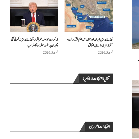
آبنائے ہرمز پر ایران اور عمان میں اہم پیش رفت،
مذاکرات حوصلہ افزا قرار،آبنائے ہرمز نہ کھولی گئی
محفوظ بحری راستے پر اتفاق
تو ایران پر سخت حملہ ہوگا، ٹرمپ
اگست 5, 2026
اگست 5, 2026
.
تغذية الشبكات الاجتماعية
اختيارات المحررين