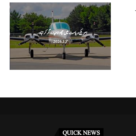
.
امریکی ریاست میں چھوٹا طیارہ گر کر تباہ،...
مئی 1, 2026
QUICK NEWS