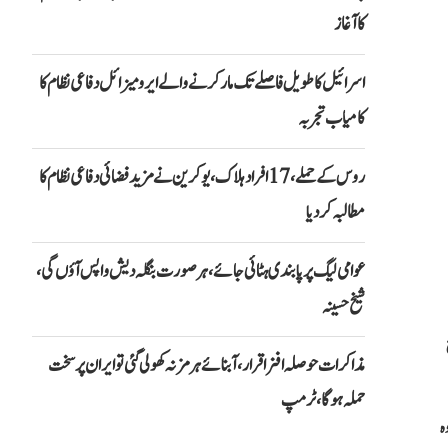
کا آغاز
اسرائیل کا طویل فاصلے تک مار کرنے والے ایرو میزائل دفاعی نظام کا
کامیاب تجربہ
روس کے حملے، 17 افراد ہلاک، یوکرین نے مزید فضائی دفاعی نظام کا
مطالبہ کر دیا
عوامی لیگ پر پابندی ہٹائی جائے، ہر صورت بنگلہ دیش واپس آؤں گی،
شیخ حسینہ
مذاکرات حوصلہ افزا قرار،آبنائے ہرمز نہ کھولی گئی تو ایران پر سخت
حملہ ہوگا، ٹرمپ
ہ