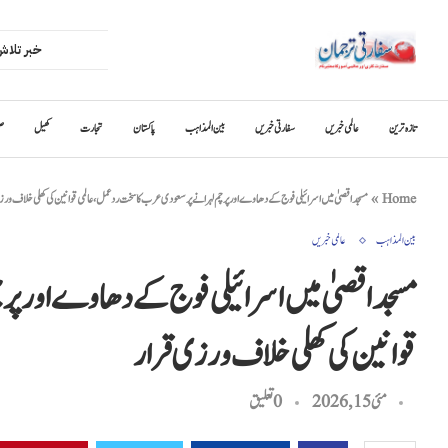
تازہ ترین
عالمی خبریں
سفارتی خبریں
بین المذاہب
پاکستان
تجارت
کھیل
ص
Home
»
مسجد اقصیٰ میں اسرائیلی فوج کے دھاوے اور پرچم لہرانے پر سعودی عرب کا سخت ردعمل، عالمی قوانین کی کھلی خلاف ورز
بین المذاہب
عالمی خبریں
مسجد اقصیٰ میں اسرائیلی فوج کے دھاوے اور پر
قوانین کی کھلی خلاف ورزی قرار
مئی 15, 2026
0 تعليق