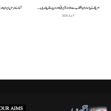
امریکا نے پاسداران انقلاب سے وابستہ 3 ایرانی اداروں پر عائد پابندیاں...
آبنائے ہرمز پر ایران او
اگست 5, 2026
غزہ فلوٹیلا کیس: اسرائیلی عدالت نے دو کارکنوں...
مراکش میں فوجی
مئی 3, 2026
OUR AIMS