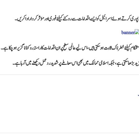
یاں پوری کرتے ہوئے اسرائیل کو ایسے اقدامات سے روکنے کیلئے فوری اور مؤثر کردار ادا کریں۔
حکام کیلئے خطرناک ثابت ہو سکتی ہیں، اس لیے عالمی سطح پر ان اقدامات کا راستہ روکنا ناگزیر ہو چکا ہے۔
د بڑھا سکتی ہے، جبکہ اسلامی ممالک میں بھی اس معاملے پر شدید ردعمل دیکھنے میں آ رہا ہے۔
گ