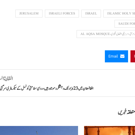
JERUSALEM
ISRAELI FORCES
ISRAEL
ISLAMIC HOLY S
SAUDI FO
لی اشتعال انگیزی، AL AQSA MOSQUE
Email
المقالة ال
افغانستان میں 23 ہزار تک دہشتگرد موجود ہیں، روسی سلامتی کونسل کے سیکریٹری سرگئی شوئیگو
تعلقہ خبریں