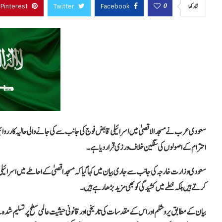
Pinterest
Twitter
Facebook
0
شاركها
سعودی عرب نے مسجد الاقصیٰ میں اسرائیلی قابض فوج کی جانب سے کی جانے والی حالیہ کارروا
احترام کے اصولوں کی سنگین خلاف ورزی قرار دیا ہے۔
سعودی وزارت خارجہ کی جانب سے جاری بیان میں کہا گیا کہ مسجد اقصیٰ کے احاطے میں اسرائی
کرتے ہیں بلکہ خطے میں کشیدگی کو بھی مزید بڑھا رہے ہیں۔
بیان کے مطابق یروشلم اور اس کے مقدسات کی تاریخی اور قانونی حیثیت عالمی سطح پر تسلیم ش