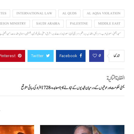
ITES
INTERNATIONAL LAW
AL QUDS
AL AQSA VIOLATION
REIGN MINISTRY
SAUDI ARABIA
PALESTINE
MIDDLE EAST
مسجد اقصیٰ، سعودی عرب، اسرائیل، القدس، یروشلم، اسرائیلی فوج، سعودی وزارت خارجہ، مشرق وسطیٰ، عالمی قوانین، فلسطین، اسلامی مقدسات، مسجد اقصیٰ بے حرمتی، اسرائی
Pinterest
Twitter
Facebook
0
شاركها
المقالة التالية
یمنی حکومت اور حوثیوں کے درمیان قیدیوں کے تبادلے کا بڑا معاہدہ، 1728 افراد کی رہائی متوقع
م