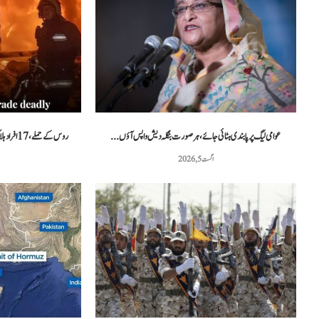
عوامی لیگ پر پابندی ہٹائی جائے، ہر صورت بنگلہ دیش واپس آؤں...
روس کے حملے، 17 افراد ہلاک، یوکرین نے مزید فضائی دفاعی نظام...
اگست 5, 2026