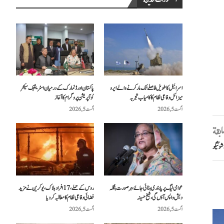
المنشورات الحديثة
اسرائیل کا طویل فاصلے تک مار کرنے والے ایرو
پاکستان اور ڈنمارک کے درمیان اسٹریٹجک سیکٹر
میزائل دفاعی نظام کا کامیاب تجربہ
کوآپریشن پروگرام کا آغاز
اگست 5, 2026
اگست 5, 2026
سابقة
عوامی لیگ پر پابندی ہٹائی جائے، ہر صورت بنگلہ
روس کے حملے، 17 افراد ہلاک، یوکرین نے مزید
دیش واپس آؤں گی، شیخ حسینہ
فضائی دفاعی نظام کا مطالبہ کر دیا
اگست 5, 2026
اگست 5, 2026