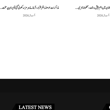
ر عمان میں اہم پیش رفت، محفوظ بحری...
مذاکرات حوصلہ افزا قرار،آبنائے ہرمز نہ کھولی گئی تو ایران پر سخت..
اگست 5, 2026
اگست 5, 2026
 مشق کے دوران دو امریکی...
پاکستانی ٹینس کھلاڑی محمد شعیب خان نے 20...
مئی 3, 2026
مئی 3, 2026
LATEST NEWS