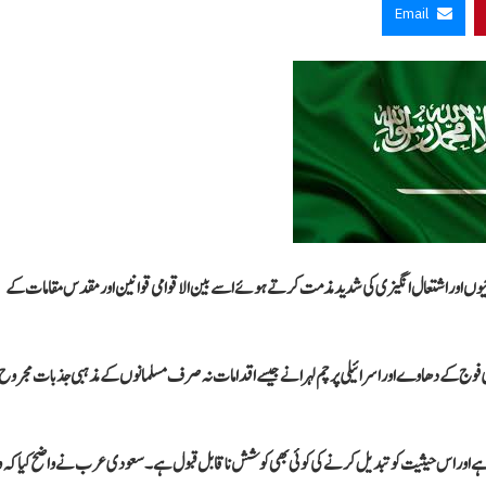
Email
ئیوں اور اشتعال انگیزی کی شدید مذمت کرتے ہوئے اسے بین الاقوامی قوانین اور مقدس مقامات کے
لی فوج کے دھاوے اور اسرائیلی پرچم لہرانے جیسے اقدامات نہ صرف مسلمانوں کے مذہبی جذبات مجروح
دہ ہے اور اس حیثیت کو تبدیل کرنے کی کوئی بھی کوشش ناقابل قبول ہے۔ سعودی عرب نے واضح کیا کہ و