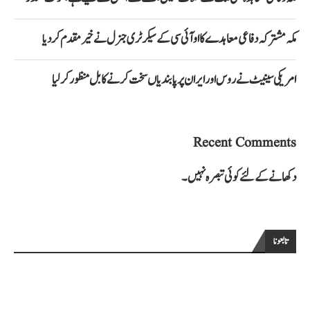
مکہ مشترکہ دفاعی معاہدے کا او آئی سی کے سیکرٹری جنرل نے خیرمقدم کردیا
امریکی سینیٹ نے روس اور ایران پر پابندیاں سخت کرنے کا بل منظور کرلیا
Recent Comments
دکھانے کے لئے کوئی تبصرہ نہیں۔
تابعونا