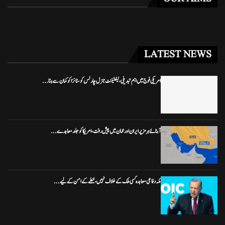
LATEST NEWS
امریکی فوج میں اہم تبدیلی، لیفٹیننٹ جنرل چارلس کوسٹانزا کو کمان سے ہٹا...
آبنائے ہرمز پر ایران اور عمان میں پیش رفت، امریکا کو جلد معاہدے...
مکہ دفاعی معاہدہ کسی ملک کے خلاف نہیں، خطے کے امن کے لیے...