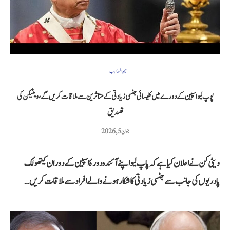
بین المذاہب
پوپ لیو اسپین کے دورے میں کلیسائی جنسی زیادتی کے متاثرین سے ملاقات کریں گے، ویٹیکن کی
تصدیق
جون 5, 2026
ویٹی کن نے اعلان کیا ہے کہ پاپ لیو اپنے آئندہ دورۂ اسپین کے دوران کیتھولک
پادریوں کی جانب سے جنسی زیادتی کا شکار ہونے والے افراد سے ملاقات کریں…