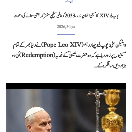
بین المذاہب
پوپ لیو XIV کا مسیحی اتحاد پر زور، 2033 کو عالمی سطح پر مشترکہ جشن منانے کی دعوت
جون 30, 2026
ویٹیکن سٹی: پوپ لیو چہاردہم (Pope Leo XIV) نے دنیا بھر کے تمام
مسیحیوں پر زور دیا ہے کہ وہ حضرت عیسیٰؑ کے فدیہ (Redemption) کی دو
ہزارویں سالگرہ کے…