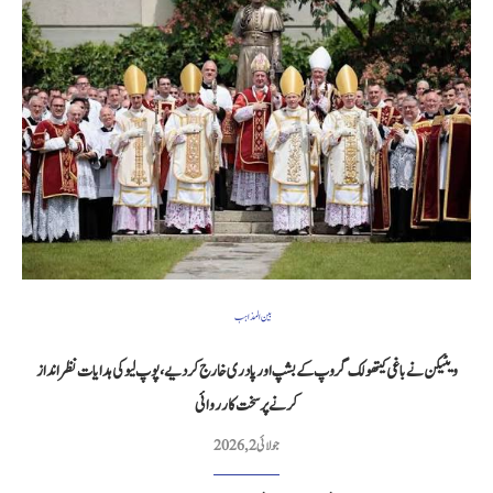
بین المذاہب
ویٹیکن نے باغی کیتھولک گروپ کے بشپ اور پادری خارج کر دیے، پوپ لیو کی ہدایات نظر انداز
کرنے پر سخت کارروائی
جولائی 2, 2026