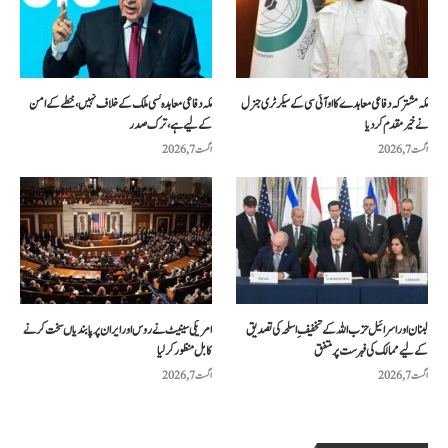
مکہ مشترکہ دفاعی معاہدے کا او آئی سی کے سیکرٹری جنرل
مکہ دفاعی معاہدہ کسی ملک کے خلاف نہیں، خطے کے امن
نے خیرمقدم کردیا
کے لیے ہے، ترک صدر
اگست 7, 2026
اگست 7, 2026
لبنان اور اسرائیل حزب اللہ کے تخفیفِ اسلحہ کی تصدیق
امریکی سینیٹ نے روس اور ایران پر پابندیاں سخت کرنے
کے لیے ممالک کی فہرست پر متفق
کا بل منظور کرلیا
اگست 7, 2026
اگست 7, 2026