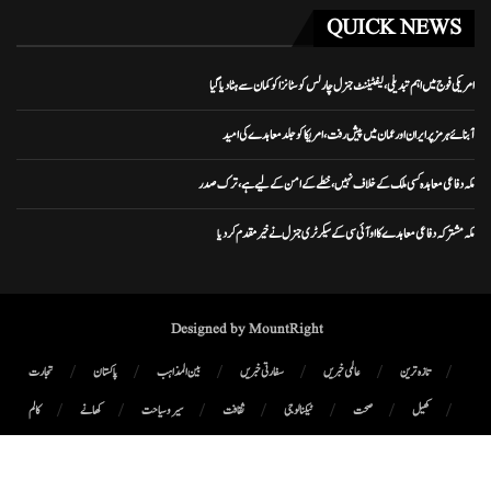
QUICK NEWS
امریکی فوج میں اہم تبدیلی، لیفٹیننٹ جنرل چارلس کوسٹانزا کو کمان سے ہٹا دیا گیا
آبنائے ہرمز پر ایران اور عمان میں پیش رفت، امریکا کو جلد معاہدے کی امید
مکہ دفاعی معاہدہ کسی ملک کے خلاف نہیں، خطے کے امن کے لیے ہے، ترک صدر
مکہ مشترکہ دفاعی معاہدے کا او آئی سی کے سیکرٹری جنرل نے خیرمقدم کردیا
Designed by MountRight
تازہ ترین
عالمی خبریں
سفارتی خبریں
بین المذاہب
پاکستان
تجارت
کھیل
صحت
ٹیکنالوجی
ثقافت
سیر و سیاحت
کھانے
کالم
پوڈ کاسٹ
میگزین
رابطہ