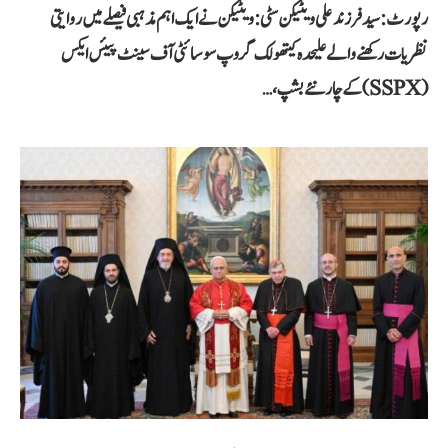
رپورٹ: سید فرزند علی ویٹیکن سٹی: ویٹیکن نے ایک اہم مذہبی فیصلے میں روایتی
نظریات رکھنے والے علیحدہ کیتھولک گروپ سوسائٹی آف سینٹ پیئس ایکس
(SSPX) کے چار نئے بشپ،…