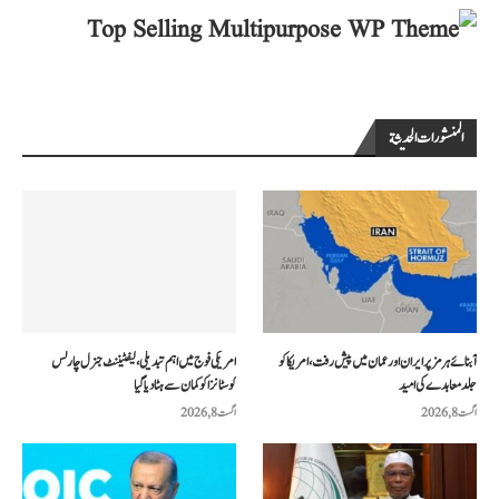
المنشورات الحديثة
آبنائے ہرمز پر ایران اور عمان میں پیش رفت، امریکا کو
امریکی فوج میں اہم تبدیلی، لیفٹیننٹ جنرل چارلس
جلد معاہدے کی امید
کوسٹانزا کو کمان سے ہٹا دیا گیا
اگست 8, 2026
اگست 8, 2026