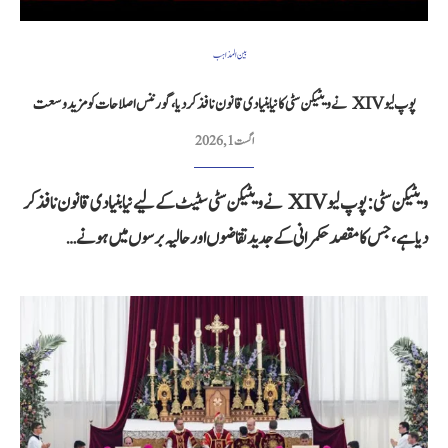
بین المذاہب
پوپ لیو XIV نے ویٹیکن سٹی کا نیا بنیادی قانون نافذ کر دیا، گورننس اصلاحات کو مزید وسعت
اگست 1, 2026
ویٹیکن سٹی: پوپ لیو XIV نے ویٹیکن سٹی سٹیٹ کے لیے نیا بنیادی قانون نافذ کر
دیا ہے، جس کا مقصد حکمرانی کے جدید تقاضوں اور حالیہ برسوں میں ہونے…