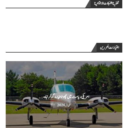
تغذية الشبكات الاجتماعية
اختيارات المحررين
امریکی ریاست میں چھوٹا طیارہ گر کر تباہ،...
مئی 1, 2026