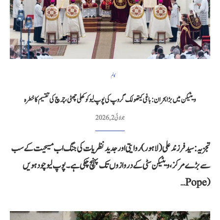
کالم
ویٹیکن میں بڑا بحران: باغی کیتھولک گروپ کی پوپ لیو کو کھلی چھٹی، چرچ کی تقسیم کا خطرہ
جولائی 2, 2026
تجزیہ: سید فرزند علی (لاہور) روایتی اور جدید نظریات کی جنگ اب مسیحیت کے سب
سے بڑے مرکز، ویٹیکن سٹی کے دروازوں تک پہنچ چکی ہے۔ پوپ لیو چودہویں
(Pope…