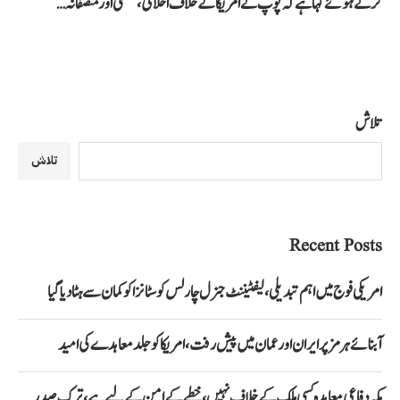
کرتے ہوئے کہا ہے کہ پوپ نے امریکا کے خلاف اخلاقی، منطقی اور منصفانہ…
تلاش
تلاش
Recent Posts
امریکی فوج میں اہم تبدیلی، لیفٹیننٹ جنرل چارلس کوسٹانزا کو کمان سے ہٹا دیا گیا
آبنائے ہرمز پر ایران اور عمان میں پیش رفت، امریکا کو جلد معاہدے کی امید
مکہ دفاعی معاہدہ کسی ملک کے خلاف نہیں، خطے کے امن کے لیے ہے، ترک صدر