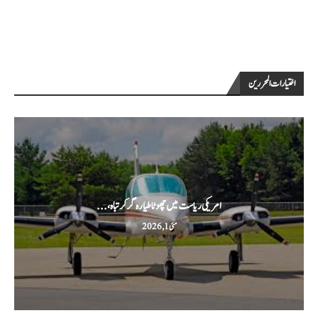
اختيارات المحررين
امریکی ریاست میں چھوٹا طیارہ گر کر تباہ،...
مئی 1, 2026