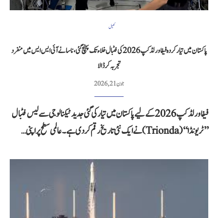
کھیل
پاکستان میں تیار کردہ فیفا ورلڈ کپ 2026 کی فٹبال خلاء تک پہنچ گئی، ناسا نے آئی ایس ایس میں منفرد
تجربہ کر ڈالا
جون 21, 2026
فیفا ورلڈ کپ 2026 کے لیے پاکستان میں تیار کی گئی جدید ٹیکنالوجی سے لیس فٹبال
’’ٹریونڈا‘‘ (Trionda) نے ایک نئی تاریخ رقم کر دی ہے۔ عالمی سطح پر اپنی…