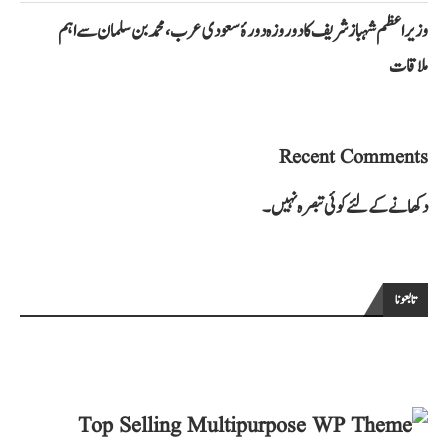
وزیراعظم شہباز شریف کا دو روزہ دورۂ سعودی عرب، محمد بن سلمان سے اہم
ملاقات
Recent Comments
دکھانے کے لئے کوئی تبصرہ نہیں۔
تابعونا