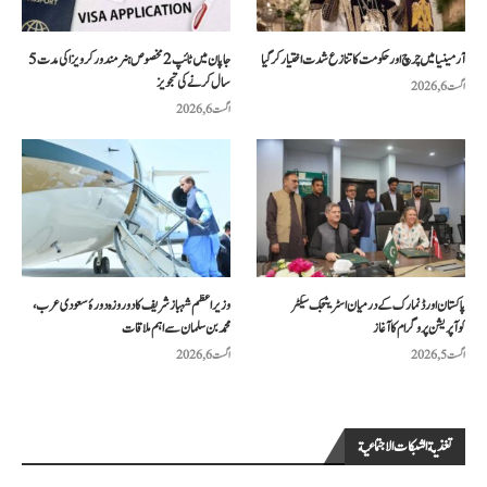
آرمینیا میں چرچ اور حکومت کا تنازع شدت اختیار کر گیا
جاپان میں ٹائپ 2 مخصوص ہنر مند ورکر ویزا کی مدت 5
سال کرنے کی تجویز
اگست 6, 2026
اگست 6, 2026
پاکستان اور ڈنمارک کے درمیان اسٹریٹجک سیکٹر
وزیراعظم شہباز شریف کا دو روزہ دورۂ سعودی عرب،
کوآپریشن پروگرام کا آغاز
محمد بن سلمان سے اہم ملاقات
اگست 5, 2026
اگست 6, 2026
تغذية الشبكات الاجتماعية