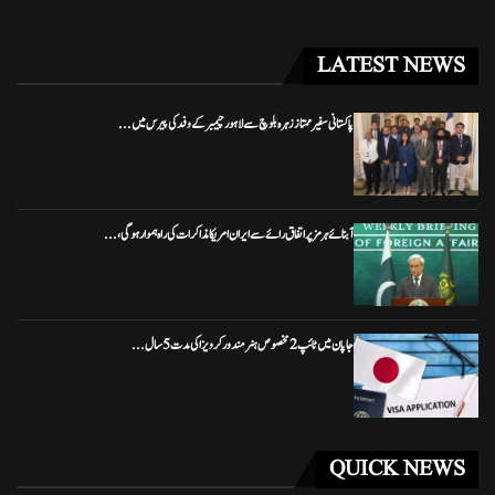
LATEST NEWS
پاکستانی سفیر ممتاز زہرہ بلوچ سے لاہور چیمبر کے وفد کی پیرس میں...
آبنائے ہرمز پر اتفاق رائے سے ایران امریکا مذاکرات کی راہ ہموار ہوگی،...
جاپان میں ٹائپ 2 مخصوص ہنر مند ورکر ویزا کی مدت 5 سال...
QUICK NEWS