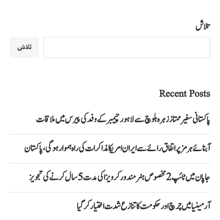
تلاش
تلاش
Recent Posts
پاکستانی سفیر ممتاز زہرہ بلوچ سے لاہور چیمبر کے وفد کی پیرس میں ملاقات
آبنائے ہرمز پر اتفاق رائے سے ایران امریکا مذاکرات کی راہ ہموار ہوگی، پاکستان
جاپان میں ٹائپ 2 مخصوص ہنر مند ورکر ویزا کی مدت 5 سال کرنے کی تجویز
آرمینیا میں چرچ اور حکومت کا تنازع شدت اختیار کر گیا