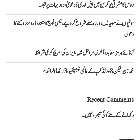
روس کا مشرقی یوکرین میں پیش قدمی کا دعویٰ، دو دیہات پر قبضہ
حوثیوں نے موچا میں دوبارہ حملے شروع کر دیے، یمنی فوج کا متعدد ڈرونز روکنے کا
دعویٰ
آبنائے ہرمز معاہدہ آخری مراحل میں، ایران کی امریکا کو نئی شرائط
محمد زبیر ٹیکن 8 ورلڈ کپ کے عالمی چیمپئن، 3 لاکھ ڈالر انعام
Recent Comments
دکھانے کے لئے کوئی تبصرہ نہیں۔