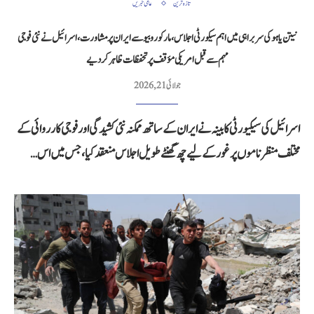
تازہ ترین
عالمی خبریں
نیتن یاہو کی سربراہی میں اہم سیکورٹی اجلاس، مارکو روبیو سے ایران پر مشاورت، اسرائیل نے نئی فوجی
مہم سے قبل امریکی مؤقف پر تحفظات ظاہر کر دیے
جولائی 21, 2026
اسرائیل کی سیکیورٹی کابینہ نے ایران کے ساتھ ممکنہ نئی کشیدگی اور فوجی کارروائی کے
مختلف منظرناموں پر غور کے لیے چھ گھنٹے طویل اجلاس منعقد کیا، جس میں اس…