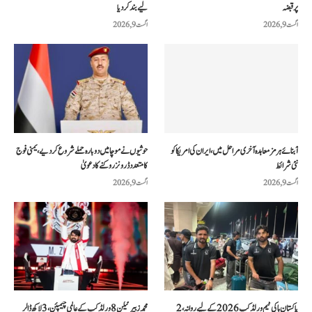
پر قبضہ
لیے بند کر دیا
اگست 9, 2026
اگست 9, 2026
آبنائے ہرمز معاہدہ آخری مراحل میں، ایران کی امریکا کو
حوثیوں نے موچا میں دوبارہ حملے شروع کر دیے، یمنی فوج
نئی شرائط
کا متعدد ڈرونز روکنے کا دعویٰ
اگست 9, 2026
اگست 9, 2026
پاکستان ہاکی ٹیم ورلڈ کپ 2026 کے لیے روانہ، 2
محمد زبیر ٹیکن 8 ورلڈ کپ کے عالمی چیمپئن، 3 لاکھ ڈالر