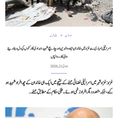
تازہ ترین
عالمی خبریں
اسرائیلی بمباری سے غزہ میں خاندان تباہ، والدین اور چار بچے شہید، امدادی کارکنوں کی دل دہلا دینے
والی کارروائیاں
جولائی 21, 2026
غزہ: غزہ شہر میں اسرائیلی فضائی حملے کے نتیجے میں ایک ہی خاندان کے چھ افراد شہید ہو
گئے، جبکہ متعدد دیگر افراد زخمی ہوئے۔ طبی حکام کے مطابق حملے…