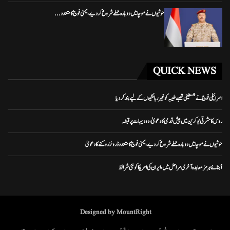
حوثیوں نے موچا میں دوبارہ حملے شروع کر دیے، یمنی فوج کا متعدد...
QUICK NEWS
اسرائیلی فوج نے فلسطینی قصبے طیبہ کو غیر رہائشیوں کے لیے بند کر دیا
روس کا مشرقی یوکرین میں پیش قدمی کا دعویٰ، دو دیہات پر قبضہ
حوثیوں نے موچا میں دوبارہ حملے شروع کر دیے، یمنی فوج کا متعدد ڈرونز روکنے کا دعویٰ
آبنائے ہرمز معاہدہ آخری مراحل میں، ایران کی امریکا کو نئی شرائط
Designed by MountRight