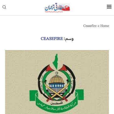
Ceasefire
»
Home
وسم:
CEASEFIRE