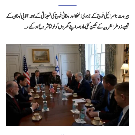
بیروت: اسرائیلی فوج کے جزوی انخلا اور لبنانی فوج کی تعیناتی کے بعد جنوبی لبنان کے
قصبے زوطر الغربیہ کے مکین کئی ماہ بعد اپنے گھروں کو لوٹنا شروع ہوگئے،…