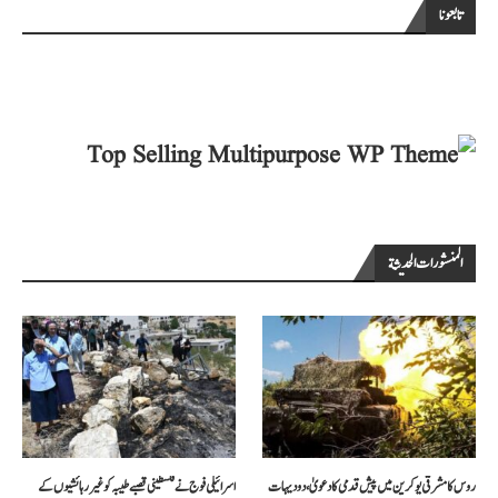
تابعونا
المنشورات الحديثة
روس کا مشرقی یوکرین میں پیش قدمی کا دعویٰ، دو دیہات
اسرائیلی فوج نے فلسطینی قصبے طیبہ کو غیر رہائشیوں کے