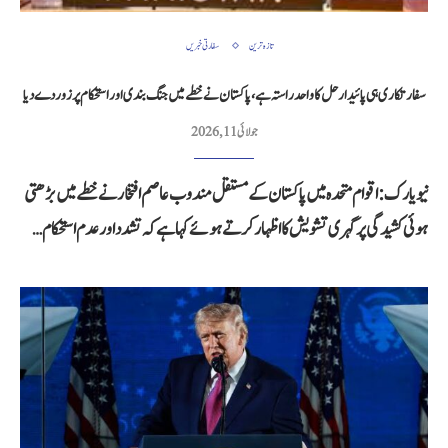
تازہ ترین
سفارتی خبریں
سفارتکاری ہی پائیدار حل کا واحد راستہ ہے، پاکستان نے خطے میں جنگ بندی اور استحکام پر زور دے دیا
جولائی 11, 2026
نیویارک: اقوام متحدہ میں پاکستان کے مستقل مندوب عاصم افتخار نے خطے میں بڑھتی
ہوئی کشیدگی پر گہری تشویش کا اظہار کرتے ہوئے کہا ہے کہ تشدد اور عدم استحکام…