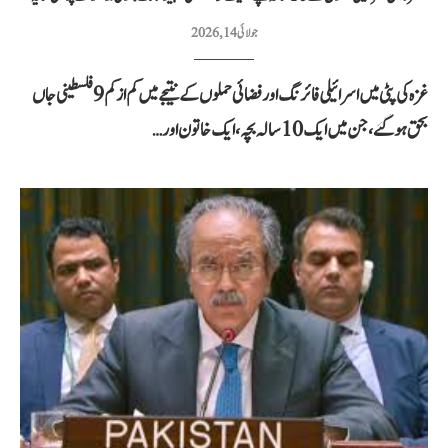
جولائی 14, 2026
غزہ کی پٹی میں اسرائیلی فائرنگ اور فضائی حملوں کے نتیجے میں کم از کم 9 فلسطینی جاں
بحق ہو گئے، جن میں ایک 10 سالہ بچہ، ایک خاتون اور…