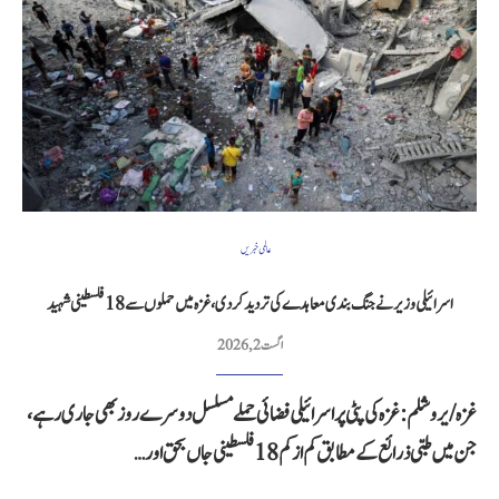
عالمی خبریں
اسرائیلی وزیر نے جنگ بندی معاہدے کی تردید کر دی، غزہ میں حملوں سے 18 فلسطینی شہید
اگست 2, 2026
غزہ / یروشلم: غزہ کی پٹی پر اسرائیلی فضائی حملے مسلسل دوسرے روز بھی جاری رہے،
جن میں طبی ذرائع کے مطابق کم از کم 18 فلسطینی جاں بحق اور…