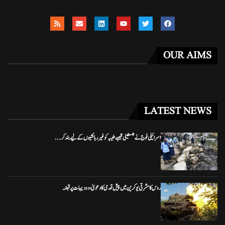
OUR AIMS
LATEST NEWS
اسرائیلی فوج نے فلسطینی قصبے طیبہ کو غیر رہائشیوں کے لیے بند کر...
روس کا مشرقی یوکرین میں پیش قدمی کا دعویٰ، دو دیہات پر قبضہ