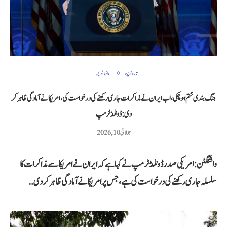
تازہ ترین
عالمی خبریں
جنگ بندی ختم ہو چکی، اب ایران نے مذاکرات جاری رکھنے کی درخواست کی، امریکا نے آمادگی ظاہر کر
دی: ڈونلڈ ٹرمپ
جولائی 10, 2026
واشنگٹن: امریکی صدر ڈونلڈ ٹرمپ نے کہا ہے کہ ایران نے امریکا سے مذاکرات کا
سلسلہ جاری رکھنے کی درخواست کی ہے، جس پر امریکا نے آمادگی ظاہر کر دی…