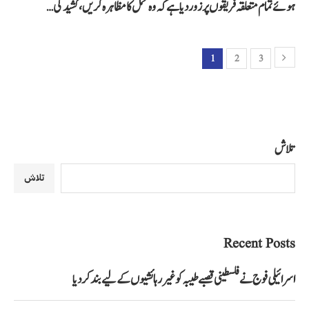
ہوئے تمام متعلقہ فریقوں پر زور دیا ہے کہ وہ تحمل کا مظاہرہ کریں، کشیدگی…
1
2
3
تلاش
تلاش
Recent Posts
اسرائیلی فوج نے فلسطینی قصبے طیبہ کو غیر رہائشیوں کے لیے بند کر دیا