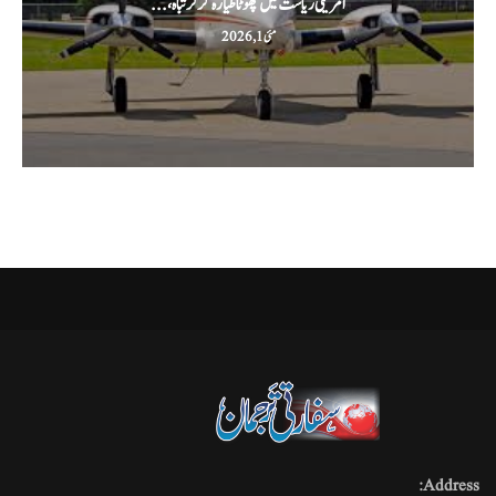
امریکی ریاست میں چھوٹا طیارہ گر کر تباہ،...
مئی 1, 2026
Address: