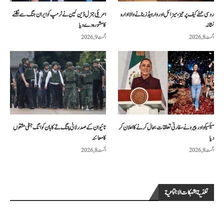
روسی حملے کیف پر تیز، میزائل اور وار ہیڈز بنانے والا ادارہ
امریکی جنرل ڈین کین نے ٹرمپ کو ایران جنگ سے نکلنے
نشانہ
کا مشورہ دے دیا
اگست 8, 2026
اگست 9, 2026
میکسیکو اور پیرو نے سفارتی تعلقات بحال کرنے کا اعلان کر
تائیوان کے صدر لائی چنگ تے کا ہان کوانگ جنگی مشقوں
دیا
کا معائنہ
اگست 8, 2026
اگست 8, 2026
تغذية الشبكات الاجتماعية