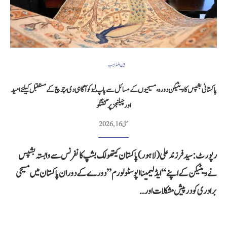
بین المذاہب
پاکستانی بشپس کا ویٹیکن دورہ، مسیحیوں کے مسائل سے پاپ لیو کو آگاہی دی، چرچ کے مستقبل کیلئے امید
اور چیلنجز پر گفتگو
مئی 16, 2026
رپورٹ: سید فرزند علی (لاہور) پاکستان کیتھولک بشپ کانفرنس سے وابستہ بشپس
نے ویٹیکن کے اپنے “ایڈ لیمینا اپوسٹولورم” دورے کے دوران پاکستان میں مسیحی
برادری کو درپیش مشکلات اور…