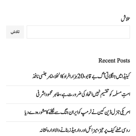
تلاش
تلاش
Recent Posts
کینیڈا میں جنگلاتی آگ بے قابو، 20 ہزار افراد کا انخلا، ایمرجنسی نافذ
امتِ مسلمہ کو تقسیم نہیں اتحاد کی ضرورت ہے، طاہر محمود اشرفی
امریکی جنرل ڈین کین نے ٹرمپ کو ایران جنگ سے نکلنے کا مشورہ دے دیا
روسی حملے کیف پر تیز، میزائل اور وار ہیڈز بنانے والا ادارہ نشانہ