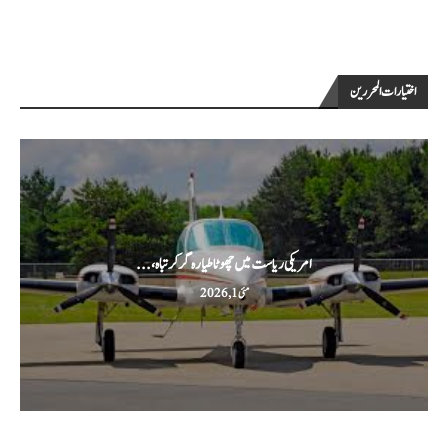
اختيارات المحررين
امریکی ریاست میں چھوٹا طیارہ گر کر تباہ،...
مئی 1, 2026