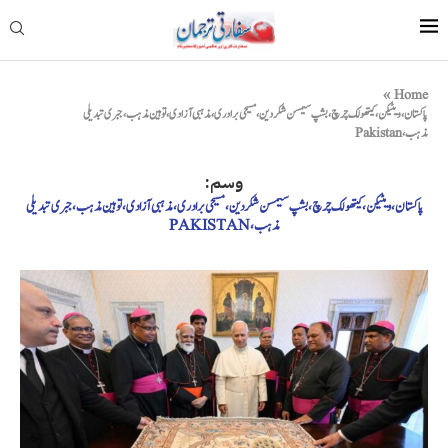
»
Home
پاکستان، ویٹیکن، کیتھولک چرچ، بشپ سیمسن شکردین، مسیحی برادری، مذہبی آزادی، توہین مذہب، جبری تبدیلی
مذہب، Pakistan
وسم:
پاکستان، ویٹیکن، کیتھولک چرچ، بشپ سیمسن شکردین، مسیحی برادری، مذہبی آزادی، توہین مذہب، جبری تبدیلی
مذہب، PAKISTAN