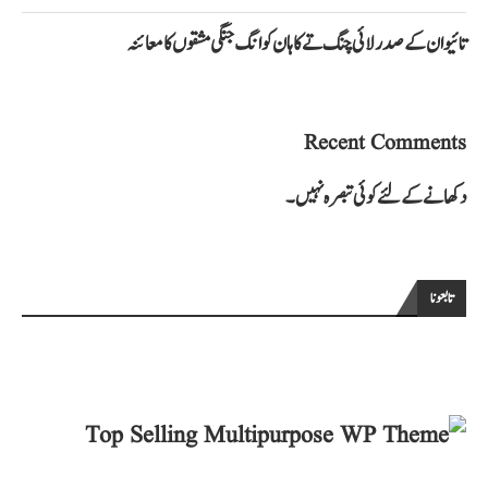
تائیوان کے صدر لائی چنگ تے کا ہان کوانگ جنگی مشقوں کا معائنہ
Recent Comments
دکھانے کے لئے کوئی تبصرہ نہیں۔
تابعونا