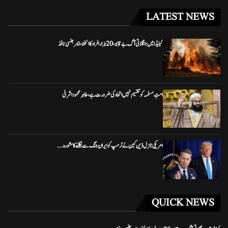
LATEST NEWS
کینیڈا میں جنگلاتی آگ بے قابو، 20 ہزار افراد کا انخلا، ایمرجنسی نافذ
امتِ مسلمہ کو تقسیم نہیں اتحاد کی ضرورت ہے، طاہر محمود اشرفی
امریکی جنرل ڈین کین نے ٹرمپ کو ایران جنگ سے نکلنے کا مشورہ...
QUICK NEWS