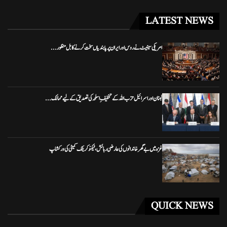
LATEST NEWS
امریکی سینیٹ نے روس اور ایران پر پابندیاں سخت کرنے کا بل منظور...
لبنان اور اسرائیل حزب اللہ کے تخفیفِ اسلحہ کی تصدیق کے لیے ممالک...
غزہ میں بے گھر خاندانوں کی عارضی رہائش، ٹیکنو کریٹک کمیٹی کی ورکشاپ
QUICK NEWS