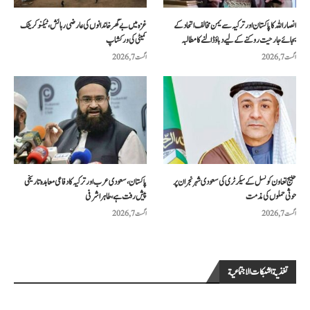
انصار اللہ کا پاکستان اور ترکیہ سے یمن مخالف اتحاد کے
غزہ میں بے گھر خاندانوں کی عارضی رہائش، ٹیکنو کریٹک
بجائے جارحیت روکنے کے لیے دباؤ ڈالنے کا مطالبہ
کمیٹی کی ورکشاپ
اگست 7, 2026
اگست 7, 2026
خلیج تعاون کونسل کے سیکرٹری کی سعودی شہر نجران پر
پاکستان، سعودی عرب اور ترکیہ کا دفاعی معاہدہ تاریخی
حوثی حملوں کی مذمت
پیش رفت ہے، طاہر اشرفی
اگست 7, 2026
اگست 7, 2026
تغذية الشبكات الاجتماعية