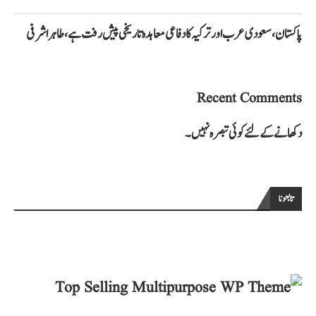
پاکستان، سعودی عرب اور ترکیہ کا دفاعی معاہدہ تاریخی پیش رفت ہے، طاہر اشرفی
Recent Comments
دکھانے کے لئے کوئی تبصرہ نہیں۔
تابعونا