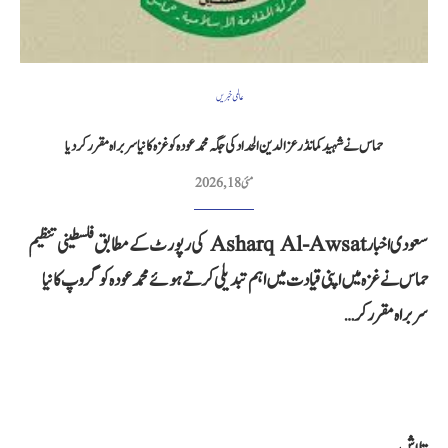
عالمی خبریں
حماس نے شہید کمانڈر عزالدین الحداد کی جگہ محمد عودہ کو غزہ کا نیا سربراہ مقرر کر دیا
مئی 18, 2026
سعودی اخبار Asharq Al-Awsat کی رپورٹ کے مطابق فلسطینی تنظیم
حماس نے غزہ میں اپنی قیادت میں اہم تبدیلی کرتے ہوئے محمد عودہ کو گروپ کا نیا
سربراہ مقرر کر…