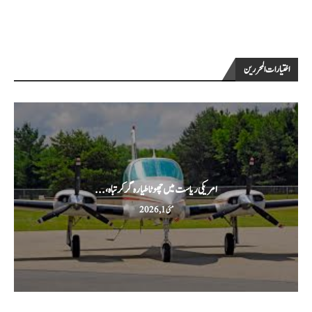
اختيارات المحررين
امریکی ریاست میں چھوٹا طیارہ گر کر تباہ،...
مئی 1, 2026