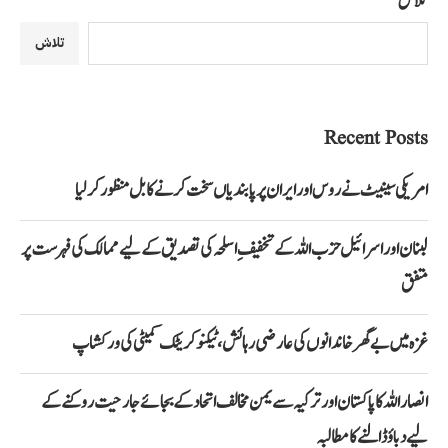
تلاش
تلاش
Recent Posts
امریکی سینیٹ نے روس اور ایران پر پابندیاں سخت کرنے کا بل منظور کرلیا
لبنان اور اسرائیل حزب اللہ کے تخفیفِ اسلحہ کی تصدیق کے لیے ممالک کی فہرست پر
متفق
غزہ میں بے گھر خاندانوں کی عارضی رہائش، ٹیکنو کریٹک کمیٹی کی ورکشاپ
انصار اللہ کا پاکستان اور ترکیہ سے یمن مخالف اتحاد کے بجائے جارحیت روکنے کے
لیے دباؤ ڈالنے کا مطالبہ