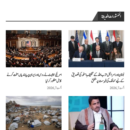
المنشورات الحديثة
لبنان اور اسرائیل حزب اللہ کے تخفیفِ اسلحہ کی تصدیق
امریکی سینیٹ نے روس اور ایران پر پابندیاں سخت کرنے
کے لیے ممالک کی فہرست پر متفق
کا بل منظور کرلیا
اگست 7, 2026
اگست 7, 2026