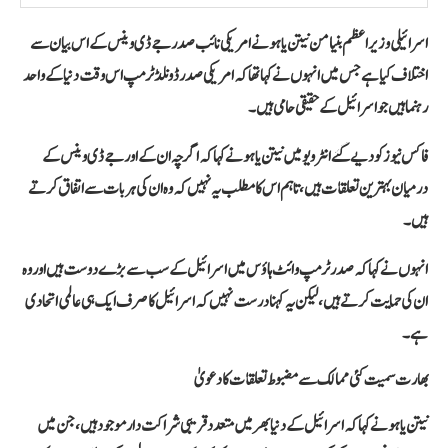
اسرائیلی وزیراعظم
بنیامن نیتن یاہو
نے امریکی نائب صدر
جے ڈی وینس
کے اس بیان سے
اختلاف کیا ہے جس میں انہوں نے کہا تھا کہ امریکی صدر
ڈونلڈ ٹرمپ
اس وقت دنیا کے واحد
رہنما ہیں جو اسرائیل کے حقیقی حامی ہیں۔
فاکس نیوز کو دیے گئے انٹرویو میں نیتن یاہو نے کہا کہ اگرچہ ان کے اور جے ڈی وینس کے
درمیان بہترین تعلقات ہیں، تاہم اس کا مطلب یہ نہیں کہ وہ ان کی ہر بات سے اتفاق کرتے
ہیں۔
انہوں نے کہا کہ صدر ٹرمپ وائٹ ہاؤس میں اسرائیل کے سب سے بڑے دوست ہیں اور وہ
ان کی حمایت کرتے ہیں، لیکن یہ کہنا درست نہیں کہ اسرائیل کا صرف ایک ہی عالمی اتحادی
ہے۔
بھارت سمیت کئی ممالک سے مضبوط تعلقات کا دعویٰ
نیتن یاہو نے کہا کہ اسرائیل کے دنیا بھر میں متعدد قریبی شراکت دار موجود ہیں، جن میں