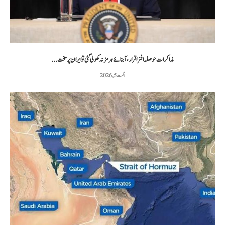
مذاکرات حوصلہ افزا قرار،آبنائے ہرمز نہ کھولی گئی تو ایران پر سخت...
اگست 5, 2026