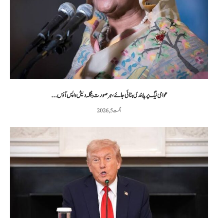
عوامی لیگ پر پابندی ہٹائی جائے، ہر صورت بنگلہ دیش واپس آؤں...
اگست 5, 2026