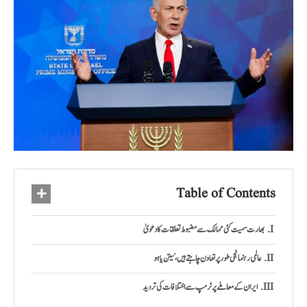
Table of Contents
بھارت سمیت کئی ممالک سے مضبوط تعلقات کا دعویٰ
عالمی رہنما نجی طور پر تعاون چاہتے ہیں، نیتن یاہو
ایران کے معاملے پر ٹرمپ سے اختلافات کی تردید