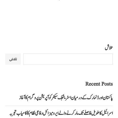
تلاش
تلاش
Recent Posts
پاکستان اور ڈنمارک کے درمیان اسٹریٹجک سیکٹر کوآپریشن پروگرام کا آغاز
اسرائیل کا طویل فاصلے تک مار کرنے والے ایرو میزائل دفاعی نظام کا کامیاب تجربہ