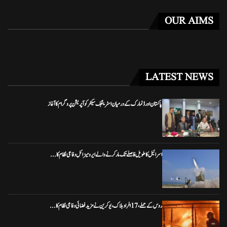
OUR AIMS
LATEST NEWS
پاکستان اور ڈنمارک کے درمیان اسٹریٹجک سیکٹر کوآپریشن پروگرام کا آغاز
اسرائیل کا طویل فاصلے تک مار کرنے والے ایرو میزائل دفاعی نظام کا...
روس کے حملے، 17 افراد ہلاک، یوکرین نے مزید فضائی دفاعی نظام کا...