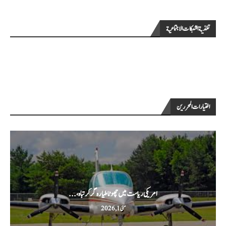
تغذية الشبكات الاجتماعية
اختيارات المحررين
امریکی ریاست میں چھوٹا طیارہ گر کر تباہ،...
مئی 1, 2026