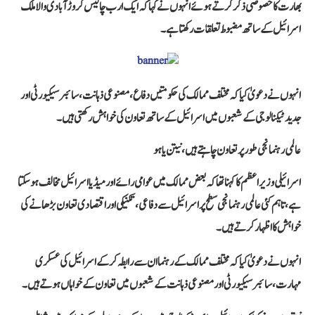
بھارت کا خصوصی ذکر کرتے ہوئے انہوں نے کہا کہ ایک ارب چالیس کروڑ آبادی والا ملک
اسرائیل کے ساتھ مضبوط تعلقات رکھتا ہے۔
انہوں نے دعویٰ کیا کہ مختلف ممالک کی حکومتیں دفاع، مصنوعی ذہانت، سائبر سیکیورٹی اور
جدید ٹیکنالوجی کے شعبوں میں اسرائیل کے ساتھ تعاون کی خواہش رکھتی ہیں۔
عالمی رہنما نجی طور پر تعاون چاہتے ہیں، نیتن یاہو
اسرائیلی وزیراعظم کا کہنا تھا کہ بعض ممالک میں عوامی رائے اور میڈیا اسرائیل مخالف ہو سکتا
ہے، تاہم کئی عالمی رہنما نجی سطح پر اسرائیل سے دفاعی، تکنیکی اور اقتصادی تعاون بڑھانے کی
خواہش کا اظہار کرتے ہیں۔
انہوں نے دعویٰ کیا کہ مختلف ممالک کے رہنما ان سے رابطہ کرکے اسرائیل کی عسکری
مہارت، سائبر سیکیورٹی اور مصنوعی ذہانت کے شعبوں میں تعاون کے خواہاں ہوتے ہیں۔