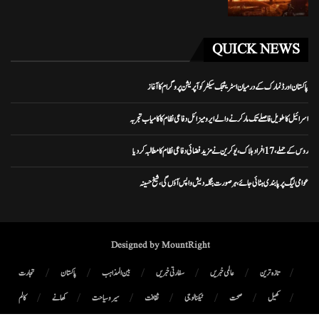
QUICK NEWS
پاکستان اور ڈنمارک کے درمیان اسٹریٹجک سیکٹر کوآپریشن پروگرام کا آغاز
اسرائیل کا طویل فاصلے تک مار کرنے والے ایرو میزائل دفاعی نظام کا کامیاب تجربہ
روس کے حملے، 17 افراد ہلاک، یوکرین نے مزید فضائی دفاعی نظام کا مطالبہ کر دیا
عوامی لیگ پر پابندی ہٹائی جائے، ہر صورت بنگلہ دیش واپس آؤں گی، شیخ حسینہ
Designed by MountRight
تازہ ترین
عالمی خبریں
سفارتی خبریں
بین المذاہب
پاکستان
تجارت
کھیل
صحت
ٹیکنالوجی
ثقافت
سیر و سیاحت
کھانے
کالم