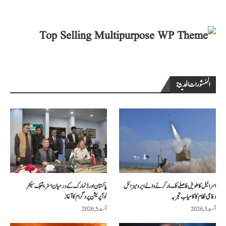
المنشورات الحديثة
اسرائیل کا طویل فاصلے تک مار کرنے والے ایرو میزائل
پاکستان اور ڈنمارک کے درمیان اسٹریٹجک سیکٹر
دفاعی نظام کا کامیاب تجربہ
کوآپریشن پروگرام کا آغاز
اگست 5, 2026
اگست 5, 2026