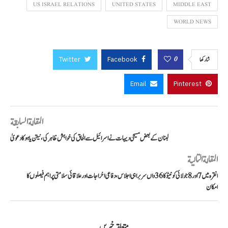
US ISRAEL RELATIONS
UNITED STATES
MIDDLE EAST
WORLD NEWS
Twitter
Facebook
0
شاركها
Email
Pinterest
المقالة السابقة
لبنان کے بعض مسیحی دیہات نے اسرائیل سے الحاق کی خواہش ظاہر کی، نیتن یاہو کا دعویٰ
المقالة التالية
انقرہ میں 7 اور 8 جولائی کو نیٹو کا 36واں سربراہی اجلاس، دفاعی اخراجات اور علاقائی سلامتی پر اہم فیصلوں کا
امکان
متعلقہ خبریں