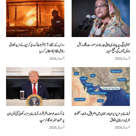
عوامی لیگ پر پابندی ہٹائی جائے، ہر صورت بنگلہ دیش
روس کے حملے، 17 افراد ہلاک، یوکرین نے مزید فضائی
واپس آؤں گی، شیخ حسینہ
دفاعی نظام کا مطالبہ کر دیا
اگست 5, 2026
اگست 5, 2026
آبنائے ہرمز پر ایران اور عمان میں اہم پیش رفت، محفوظ
مذاکرات حوصلہ افزا قرار،آبنائے ہرمز نہ کھولی گئی تو ایران
بحری راستے پر اتفاق
پر سخت حملہ ہوگا، ٹرمپ
اگست 5, 2026
اگست 5, 2026