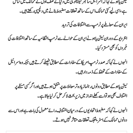
نیتن یاہو نے کہا کہ اسرائیل سائبر ٹیکنالوجی میں دنیا کے صف اول کے ممالک میں شامل
ہے، اسی لیے کئی ممالک اس کے ساتھ تعلقات مضبوط بنانے میں دلچسپی رکھتے ہیں۔
ایران کے معاملے پر ٹرمپ سے اختلافات کی تردید
انٹرویو کے دوران نیتن یاہو نے ایران کے حوالے سے ٹرمپ انتظامیہ کے ساتھ اختلافات کی
خبروں کو بھی مسترد کیا۔
انہوں نے کہا کہ صدر ٹرمپ امریکا کے مفادات کے مطابق فیصلے کرتے ہیں جبکہ وہ اسرائیل
کے مفادات کے تحفظ کے ذمہ دار ہیں۔
نیتن یاہو کے مطابق دونوں رہنما زیادہ تر معاملات پر متفق ہوتے ہیں اور اگر کسی مسئلے پر
اختلاف بھی ہو تو اسے کھلے انداز میں زیرِ بحث لا کر حل کر لیا جاتا ہے۔
انہوں نے کہا کہ مضبوط اتحادیوں کے درمیان اختلافِ رائے معمول کی بات ہے اور اس سے
دونوں ممالک کے اسٹریٹجک تعلقات متاثر نہیں ہوتے۔