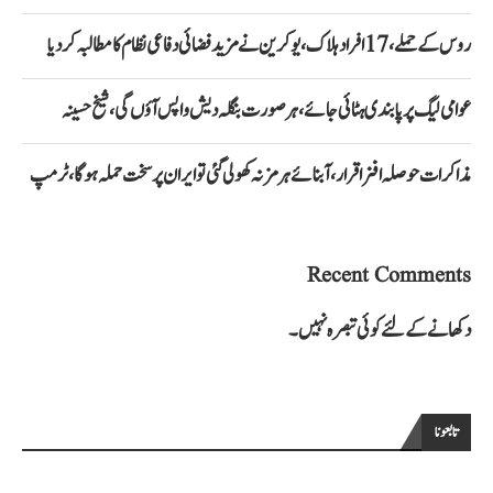
روس کے حملے، 17 افراد ہلاک، یوکرین نے مزید فضائی دفاعی نظام کا مطالبہ کر دیا
عوامی لیگ پر پابندی ہٹائی جائے، ہر صورت بنگلہ دیش واپس آؤں گی، شیخ حسینہ
مذاکرات حوصلہ افزا قرار،آبنائے ہرمز نہ کھولی گئی تو ایران پر سخت حملہ ہوگا، ٹرمپ
Recent Comments
دکھانے کے لئے کوئی تبصرہ نہیں۔
تابعونا