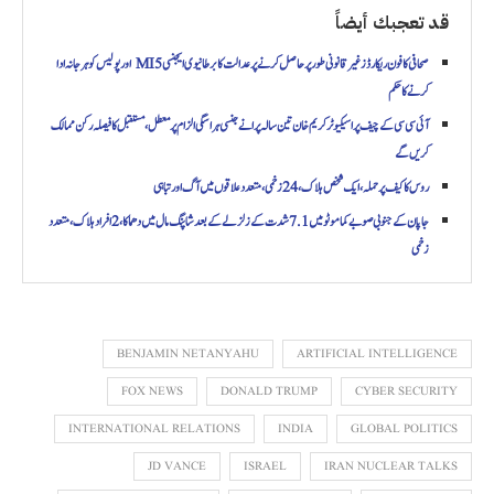
قد تعجبك أيضاً
صحافی کا فون ریکارڈز غیرقانونی طور پر حاصل کرنے پر عدالت کا برطانیوی ایجنسی MI5 اور پولیس کو ہرجانہ ادا
کرنے کا حکم
آئی سی سی کے چیف پراسیکیوٹر کریم خان تین سالہ پرانے جنسی ہراسگی الزام پر معطل، مستقبل کا فیصلہ رکن ممالک
کریں گے
روس کا کیف پر حملہ، ایک شخص ہلاک، 24 زخمی، متعدد علاقوں میں آگ اور تباہی
جاپان کے جنوبی صوبے کماموٹو میں 7.1 شدت کے زلزلے کے بعد شاپنگ مال میں دھماکا، 2 افراد ہلاک، متعدد
زخمی
BENJAMIN NETANYAHU
ARTIFICIAL INTELLIGENCE
FOX NEWS
DONALD TRUMP
CYBER SECURITY
INTERNATIONAL RELATIONS
INDIA
GLOBAL POLITICS
JD VANCE
ISRAEL
IRAN NUCLEAR TALKS