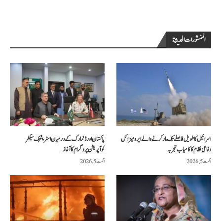
المنشورات الحديثة
اسرائیل کا طویل فاصلے تک مار کرنے والے ایرو میزائل
پاکستان اور ڈنمارک کے درمیان اسٹریٹجک سیکٹر
دفاعی نظام کا کامیاب تجربہ
کوآپریشن پروگرام کا آغاز
اگست 5, 2026
اگست 5, 2026