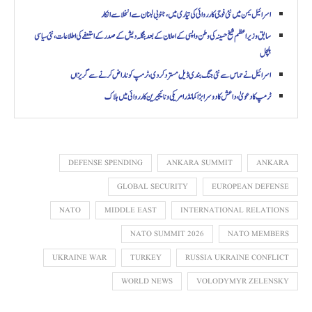
اسرائیل یمن میں نئی فوجی کارروائی کی تیاری میں، جنوبی لبنان سے انخلا سے انکار
سابق وزیر اعظم شیخ حسینہ کی وطن واپسی کے اعلان کے بعد بنگلہ دیش کے صدر کے استعفے کی اطلاعات، نئی سیاسی
ہلچل
اسرائیل نے حماس سے نئی جنگ بندی ڈیل مسترد کردی، ٹرمپ کو ناراض کرنے سے گریزاں
ٹرمپ کا دعویٰ، داعش کا دوسرا بڑا کمانڈر امریکی و نائیجیرین کارروائی میں ہلاک
DEFENSE SPENDING
ANKARA SUMMIT
ANKARA
GLOBAL SECURITY
EUROPEAN DEFENSE
NATO
MIDDLE EAST
INTERNATIONAL RELATIONS
NATO SUMMIT 2026
NATO MEMBERS
UKRAINE WAR
TURKEY
RUSSIA UKRAINE CONFLICT
WORLD NEWS
VOLODYMYR ZELENSKY