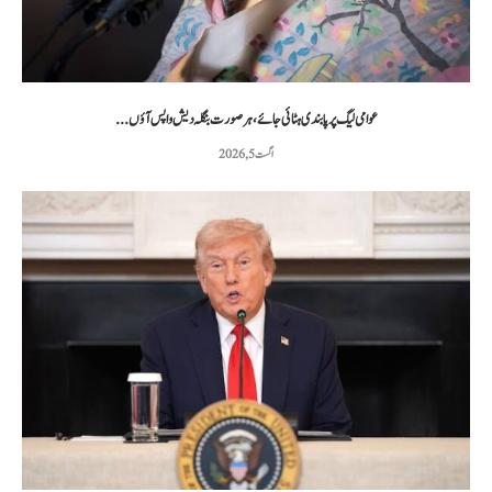
عوامی لیگ پر پابندی ہٹائی جائے، ہر صورت بنگلہ دیش واپس آؤں...
اگست 5, 2026