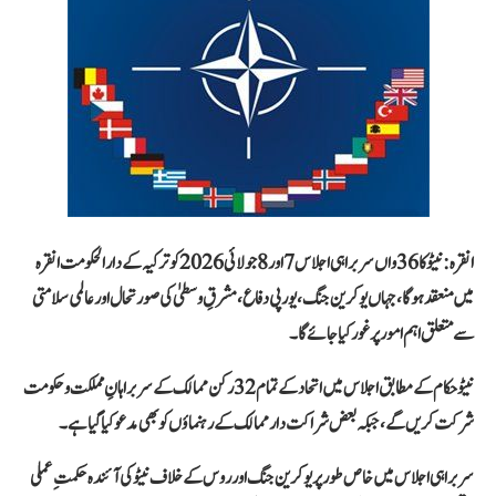
انقرہ: نیٹو کا 36واں سربراہی اجلاس 7 اور 8 جولائی 2026 کو ترکیہ کے دارالحکومت انقرہ
میں منعقد ہوگا، جہاں یوکرین جنگ، یورپی دفاع، مشرقِ وسطیٰ کی صورتحال اور عالمی سلامتی
سے متعلق اہم امور پر غور کیا جائے گا۔
نیٹو حکام کے مطابق اجلاس میں اتحاد کے تمام 32 رکن ممالک کے سربراہانِ مملکت و حکومت
شرکت کریں گے، جبکہ بعض شراکت دار ممالک کے رہنماؤں کو بھی مدعو کیا گیا ہے۔
سربراہی اجلاس میں خاص طور پر یوکرین جنگ اور روس کے خلاف نیٹو کی آئندہ حکمتِ عملی