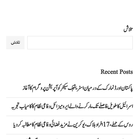
تلاش
تلاش
Recent Posts
پاکستان اور ڈنمارک کے درمیان اسٹریٹجک سیکٹر کوآپریشن پروگرام کا آغاز
اسرائیل کا طویل فاصلے تک مار کرنے والے ایرو میزائل دفاعی نظام کا کامیاب تجربہ
روس کے حملے، 17 افراد ہلاک، یوکرین نے مزید فضائی دفاعی نظام کا مطالبہ کر دیا