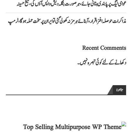
عوامی لیگ پر پابندی ہٹائی جائے، ہر صورت بنگلہ دیش واپس آؤں گی، شیخ حسینہ
مذاکرات حوصلہ افزا قرار،آبنائے ہرمز نہ کھولی گئی تو ایران پر سخت حملہ ہوگا، ٹرمپ
Recent Comments
دکھانے کے لئے کوئی تبصرہ نہیں۔
تابعونا