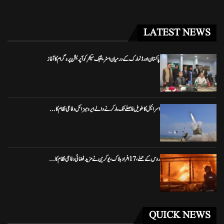
LATEST NEWS
پاکستان اور ڈنمارک کے درمیان اسٹریٹجک سیکٹر کوآپریشن پروگرام کا آغاز
اسرائیل کا طویل فاصلے تک مار کرنے والے ایرو میزائل دفاعی نظام کا...
روس کے حملے، 17 افراد ہلاک، یوکرین نے مزید فضائی دفاعی نظام کا...
QUICK NEWS