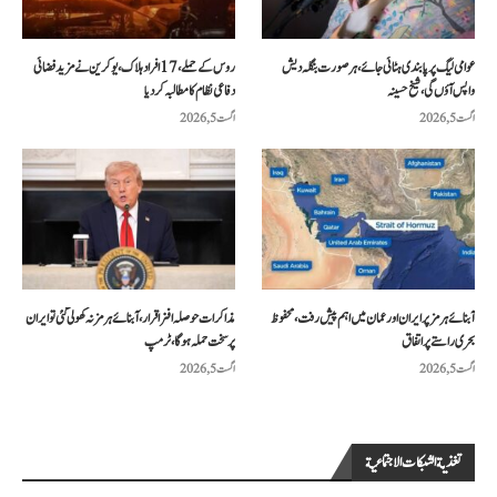
عوامی لیگ پر پابندی ہٹائی جائے، ہر صورت بنگلہ دیش
روس کے حملے، 17 افراد ہلاک، یوکرین نے مزید فضائی
واپس آؤں گی، شیخ حسینہ
دفاعی نظام کا مطالبہ کر دیا
اگست 5, 2026
اگست 5, 2026
آبنائے ہرمز پر ایران اور عمان میں اہم پیش رفت، محفوظ
مذاکرات حوصلہ افزا قرار،آبنائے ہرمز نہ کھولی گئی تو ایران
بحری راستے پر اتفاق
پر سخت حملہ ہوگا، ٹرمپ
اگست 5, 2026
اگست 5, 2026
تغذية الشبكات الاجتماعية