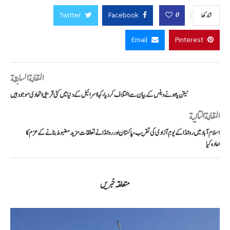
Twitter
Facebook
0
شاركها
Email
Pinterest
المقالة السابقة
نیتن یاہو نے وینس کے بیان سے اختلاف کر دیا، کہا اسرائیل کے دنیا میں کئی قریبی اتحادی موجود ہیں
المقالة التالية
اسلام آباد میں روانڈا کے یومِ آزادی کی تقریب، پاکستان اور روانڈا نے تعلقات مزید مضبوط بنانے کے عزم کا
اعادہ کیا
متعلقہ خبریں