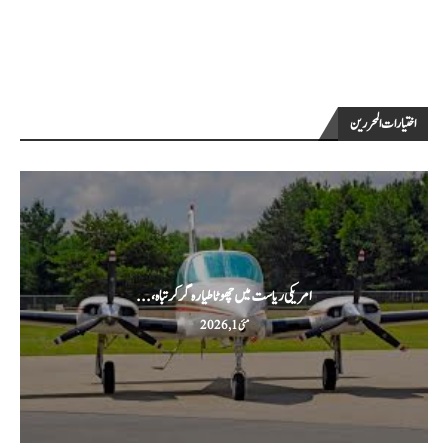
اختيارات المحررين
امریکی ریاست میں چھوٹا طیارہ گر کر تباہ،...
مئی 1, 2026