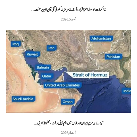
مذاکرات حوصلہ افزا قرار،آبنائے ہرمز نہ کھولی گئی تو ایران پر سخت...
اگست 5, 2026
آبنائے ہرمز پر ایران اور عمان میں اہم پیش رفت، محفوظ بحری...
اگست 5, 2026