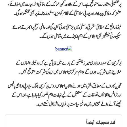
پر تفصیلی مشاورت متوقع ہے۔ اس کے علاوہ رکن ممالک کے دفاعی اخراجات میں اضافے،
مشترکہ دفاعی پیداوار اور یورپی سلامتی کے نظام کو مزید مضبوط بنانے پر بھی گفتگو ہوگی۔
نیٹو ذرائع کے مطابق مشرقِ وسطیٰ میں بڑھتی ہوئی کشیدگی اور عالمی سطح پر ابھرتے ہوئے
سیکیورٹی چیلنجز بھی اجلاس کے اہم ایجنڈے میں شامل ہوں گے۔
یوکرین کے صدر وولودی میر زیلنسکی کے بارے میں بتایا گیا ہے کہ وہ نیٹو رہنماؤں کے
عشائیے میں شریک ہوں گے، تاہم مرکزی اجلاس میں ان کی شرکت متوقع نہیں۔
تجزیہ کاروں کے مطابق انقرہ میں ہونے والا یہ اجلاس روس یوکرین جنگ، یورپی دفاعی پالیسی
اور ٹرانس اٹلانٹک تعلقات کے مستقبل کے لیے نہایت اہم تصور کیا جا رہا ہے، اور اس کے
فیصلے آنے والے مہینوں میں عالمی سیاست پر نمایاں اثر ڈال سکتے ہیں۔
قد تعجبك أيضاً