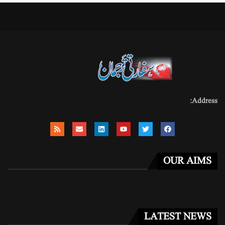
Address:
OUR AIMS
LATEST NEWS