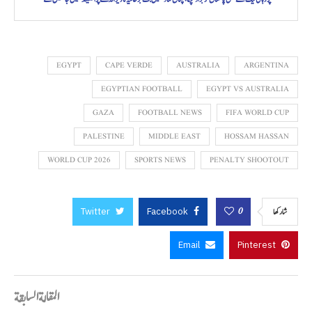
EGYPT
CAPE VERDE
AUSTRALIA
ARGENTINA
EGYPTIAN FOOTBALL
EGYPT VS AUSTRALIA
GAZA
FOOTBALL NEWS
FIFA WORLD CUP
PALESTINE
MIDDLE EAST
HOSSAM HASSAN
WORLD CUP 2026
SPORTS NEWS
PENALTY SHOOTOUT
Twitter
Facebook
0
شاركها
Email
Pinterest
المقالة السابقة