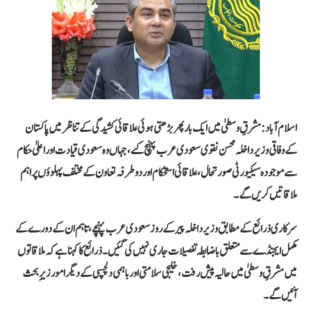
اسلام آباد:
مشرقِ وسطیٰ میں ایک بار پھر بڑھتی ہوئی علاقائی کشیدگی کے تناظر میں پاکستان
کے وفاقی وزیر داخلہ
محسن نقوی
سعودی عرب پہنچ گئے، جہاں وہ سعودی قیادت اور اعلیٰ حکام
سے موجودہ سیکیورٹی صورتحال، علاقائی استحکام اور دوطرفہ تعاون کے مختلف پہلوؤں پر اہم
ملاقاتیں کریں گے۔
سرکاری ذرائع کے مطابق وزیر داخلہ پیر کے روز سعودی عرب پہنچے، تاہم ان کے دورے کے
مکمل ایجنڈے سے متعلق باضابطہ تفصیلات جاری نہیں کی گئیں۔ ذرائع کا کہنا ہے کہ ملاقاتوں
میں مشرقِ وسطیٰ میں حالیہ پیش رفت، خلیجی سلامتی اور باہمی دلچسپی کے دیگر امور زیرِ بحث
آئیں گے۔