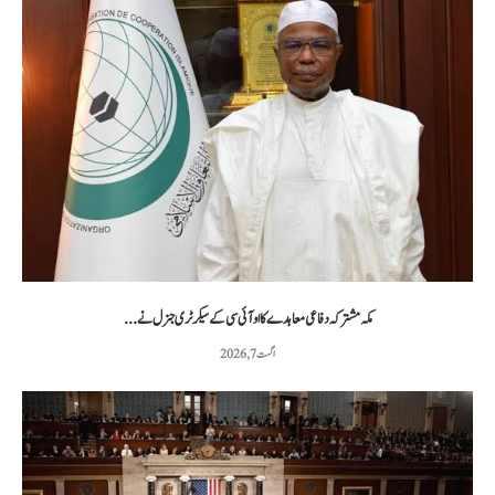
مکہ مشترکہ دفاعی معاہدے کا او آئی سی کے سیکرٹری جنرل نے...
اگست 7, 2026