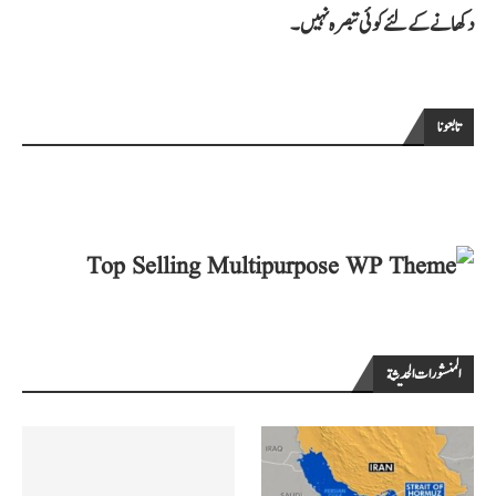
دکھانے کے لئے کوئی تبصرہ نہیں۔
تابعونا
المنشورات الحديثة