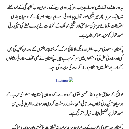
یہ دورہ ایسے وقت میں ہو رہا ہے جب امریکہ اور ایران کے درمیان حالیہ کشیدگی کے بعد خطے
میں ایک مرتبہ پھر غیر یقینی صورتحال پیدا ہوئی ہے۔ ایران اور امریکہ کے درمیان جاری
اختلافات، آبنائے ہرمز کی سلامتی اور خلیجی ممالک کے تحفظات نے پورے خطے کی سیکیورٹی
صورتحال کو مزید حساس بنا دیا ہے۔
پاکستان، سعودی عرب، قطر اور دیگر علاقائی ممالک گزشتہ چند ہفتوں کے دوران کشیدگی میں
کمی اور سفارتی حل کی کوششوں میں سرگرم رہے ہیں۔ پاکستان نے بھی مختلف سفارتی رابطوں
کے ذریعے خطے میں استحکام اور مذاکرات کی حمایت کی ہے۔
ذرائع کے مطابق وزیر داخلہ محسن نقوی کے دورے کے دوران پاکستان اور سعودی عرب کے
درمیان سیکیورٹی تعاون، علاقائی امن، انسداد دہشت گردی اور موجودہ جغرافیائی و سیاسی
صورتحال پر تفصیلی تبادلہ خیال متوقع ہے۔
پاکستان اور سعودی عرب کے درمیان دیرینہ برادرانہ تعلقات قائم ہیں اور دونوں ممالک