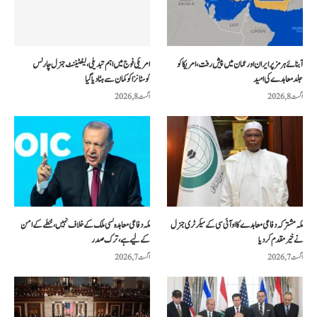
آبنائے ہرمز پر ایران اور عمان میں پیش رفت، امریکا کو
امریکی فوج میں اہم تبدیلی، لیفٹیننٹ جنرل چارلس
جلد معاہدے کی امید
کوسٹانزا کو کمان سے ہٹا دیا گیا
اگست 8, 2026
اگست 8, 2026
مکہ مشترکہ دفاعی معاہدے کا او آئی سی کے سیکرٹری جنرل
مکہ دفاعی معاہدہ کسی ملک کے خلاف نہیں، خطے کے امن
نے خیرمقدم کردیا
کے لیے ہے، ترک صدر
اگست 7, 2026
اگست 7, 2026