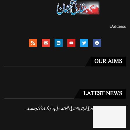
Address:
OUR AIMS
LATEST NEWS
امریکی فوج میں اہم تبدیلی، لیفٹیننٹ جنرل چارلس کوسٹانزا کو کمان سے ہٹا...