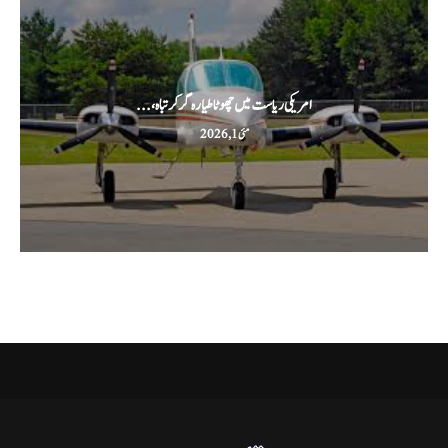
امریکی ریاست میں چھوٹا طیارہ گر کر تباہ،...
مئی 1, 2026