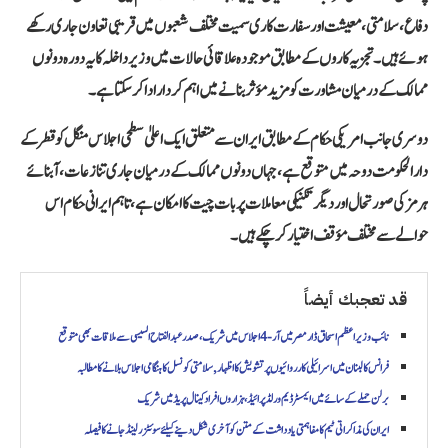
دفاع، سلامتی، معیشت اور سفارت کاری سمیت مختلف شعبوں میں قریبی تعاون جاری رکھے
ہوئے ہیں۔ تجزیہ کاروں کے مطابق موجودہ علاقائی حالات میں وزیر داخلہ کا یہ دورہ دونوں
ممالک کے درمیان مشاورت کو مزید مؤثر بنانے میں اہم کردار ادا کر سکتا ہے۔
دوسری جانب امریکی حکام کے مطابق ایران سے متعلق ایک اعلیٰ سطحی اجلاس منگل کو قطر کے
دارالحکومت دوحہ میں متوقع ہے، جہاں دونوں ممالک کے درمیان جاری تنازعات، آبنائے
ہرمز کی صورتحال اور دیگر تکنیکی معاملات پر بات چیت کا امکان ہے، تاہم ایرانی حکام اس
حوالے سے مختلف مؤقف اختیار کر چکے ہیں۔
قد تعجبك أيضاً
نائب وزیراعظم اسحاق ڈار مصر میں آر-4 اجلاس میں شریک، صدر عبدالفتاح السیسی سے ملاقات بھی متوقع
فرانس کا لبنان میں اسرائیلی کارروائیوں پر تشویش کا اظہار, سلامتی کونسل کا ہنگامی اجلاس بلانے کا مطالبہ
برلن حملے کے سائے میں ایمسٹرڈیم ورلڈ پرائیڈ، ہزاروں افراد کینال پریڈ میں شریک
ایران کی مذاکراتی ٹیم کا مفاہمتی یادداشت کے متن کو آخری شکل دینے کیلئے سوئٹزرلینڈ جانے کا فیصلہ