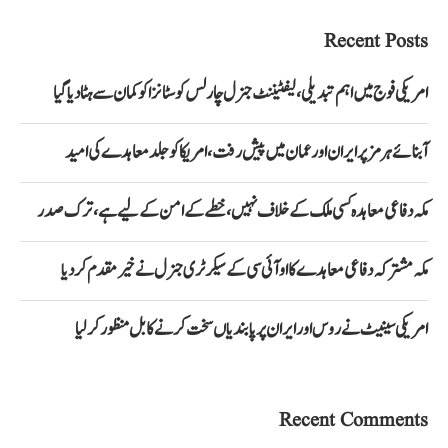
Recent Posts
امریکی فوج میں اہم تبدیلی، لیفٹیننٹ جنرل چارلس کوسٹانزا کو کمان سے ہٹا دیا گیا
آبنائے ہرمز پر ایران اور عمان میں پیش رفت، امریکا کو جلد معاہدے کی امید
مکہ دفاعی معاہدہ کسی ملک کے خلاف نہیں، خطے کے امن کے لیے ہے، ترک صدر
مکہ مشترکہ دفاعی معاہدے کا او آئی سی کے سیکرٹری جنرل نے خیرمقدم کردیا
امریکی سینیٹ نے روس اور ایران پر پابندیاں سخت کرنے کا بل منظور کرلیا
Recent Comments