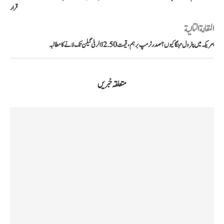
قرار
المقالة التالية
امریکہ میں پٹرول مہنگا کیوں؟ صدر ٹرمپ برہم، قیمت 2.50 ڈالر فی گیلن تک لانے کا مطالبہ
متعلقہ خبریں