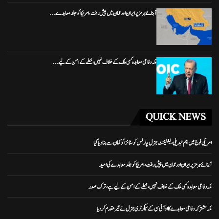
آبنائے ہرمز پر ایران اور عمان میں پیش رفت، امریکا کو جلد معاہدے...
مکہ دفاعی معاہدہ کسی ملک کے خلاف نہیں، خطے کے امن کے لیے...
QUICK NEWS
امریکی فوج میں اہم تبدیلی، لیفٹیننٹ جنرل چارلس کوسٹانزا کو کمان سے ہٹا دیا گیا
آبنائے ہرمز پر ایران اور عمان میں پیش رفت، امریکا کو جلد معاہدے کی امید
مکہ دفاعی معاہدہ کسی ملک کے خلاف نہیں، خطے کے امن کے لیے ہے، ترک صدر
مکہ مشترکہ دفاعی معاہدے کا او آئی سی کے سیکرٹری جنرل نے خیرمقدم کردیا