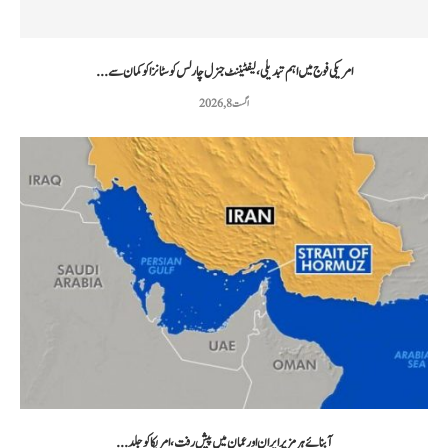
امریکی فوج میں اہم تبدیلی، لیفٹیننٹ جنرل چارلس کوسٹانزا کو کمان سے...
اگست 8, 2026
آبنائے ہرمز پر ایران اور عمان میں پیش رفت، امریکا کو جلد...