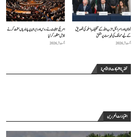
لبنان اور اسرائیل حزب اللہ کے تخفیفِ اسلحہ کی تصدیق
امریکی سینیٹ نے روس اور ایران پر پابندیاں سخت کرنے
کے لیے ممالک کی فہرست پر متفق
کا بل منظور کرلیا
اگست 7, 2026
اگست 7, 2026
تغذية الشبكات الاجتماعية
اختيارات المحررين