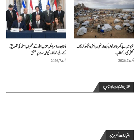
غزہ میں بے گھر خاندانوں کی عارضی رہائش، ٹیکنو کریٹک
لبنان اور اسرائیل حزب اللہ کے تخفیفِ اسلحہ کی تصدیق
کمیٹی کی ورکشاپ
کے لیے ممالک کی فہرست پر متفق
اگست 7, 2026
اگست 7, 2026
تغذية الشبكات الاجتماعية
اختيارات المحررين