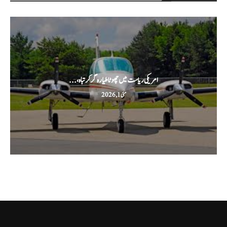
امریکی ریاست میں چھوٹا طیارہ گر کر تباہ،...
مئی 1, 2026