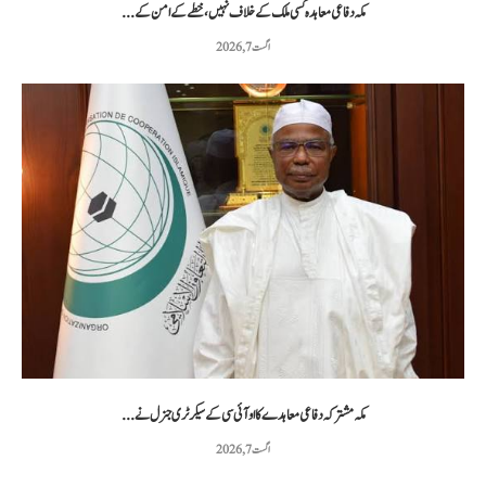
مکہ دفاعی معاہدہ کسی ملک کے خلاف نہیں، خطے کے امن کے...
اگست 7, 2026
مکہ مشترکہ دفاعی معاہدے کا او آئی سی کے سیکرٹری جنرل نے...
اگست 7, 2026