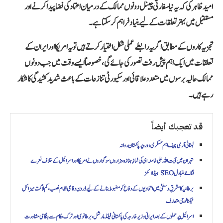
امید ظاہر کی کہ یہ نیا سفارتی چینل دونوں ممالک کے درمیان اعتماد کی فضا پیدا کرنے اور
مستقبل میں بہتر تعلقات کے لیے بنیاد فراہم کر سکتا ہے۔
تجزیہ کاروں کے مطابق اگر یہ رابطے عملی شکل اختیار کرتے ہیں تو یہ امریکا اور ایران کے
تعلقات میں ایک اہم پیش رفت تصور کی جائے گی، خصوصاً ایسے وقت میں جب دونوں
ممالک حالیہ برسوں میں متعدد علاقائی اور سکیورٹی تنازعات کے باعث شدید کشیدگی کا شکار
رہے ہیں۔
قد تعجبك أيضاً
لبنانی آرمی چیف اہم عسکری دورہ پر پاکستان روانہ
تہران میں آیت اللہ علی خامنہ ای کی نمازِ جنازہ، ہزاروں سوگواروں نے امریکا اور اسرائیل کے خلاف نعرے
لگائےمتبادل SEO ہیڈ لائنز
برطانیہ کا مشرقِ وسطیٰ میں اتحادیوں کے دفاع کو مضبوط بنانے کے لیے ڈرون دفاعی نظام نصب، کم لاگت میزائل
ٹیکنالوجی متعارف
اسرائیل پر حملوں کے بعد ایرانی وزیر خارجہ کی پاکستانی فیلڈ مارشل، برطانوی اور ترک حکام سے ہنگامی مشاورت