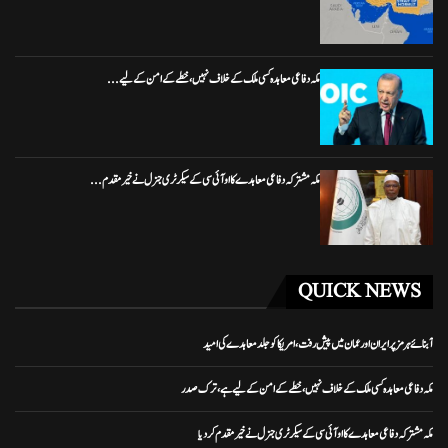
مکہ دفاعی معاہدہ کسی ملک کے خلاف نہیں، خطے کے امن کے لیے...
مکہ مشترکہ دفاعی معاہدے کا او آئی سی کے سیکرٹری جنرل نے خیرمقدم...
QUICK NEWS
آبنائے ہرمز پر ایران اور عمان میں پیش رفت، امریکا کو جلد معاہدے کی امید
مکہ دفاعی معاہدہ کسی ملک کے خلاف نہیں، خطے کے امن کے لیے ہے، ترک صدر
مکہ مشترکہ دفاعی معاہدے کا او آئی سی کے سیکرٹری جنرل نے خیرمقدم کردیا