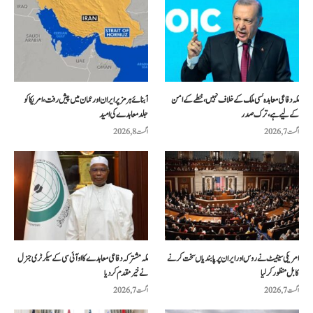
مکہ دفاعی معاہدہ کسی ملک کے خلاف نہیں، خطے کے امن
آبنائے ہرمز پر ایران اور عمان میں پیش رفت، امریکا کو
کے لیے ہے، ترک صدر
جلد معاہدے کی امید
اگست 7, 2026
اگست 8, 2026
امریکی سینیٹ نے روس اور ایران پر پابندیاں سخت کرنے
مکہ مشترکہ دفاعی معاہدے کا او آئی سی کے سیکرٹری جنرل
کا بل منظور کرلیا
نے خیرمقدم کردیا
اگست 7, 2026
اگست 7, 2026