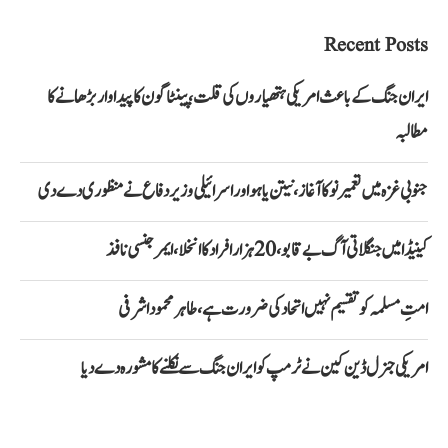
Recent Posts
ایران جنگ کے باعث امریکی ہتھیاروں کی قلت، پینٹاگون کا پیداوار بڑھانے کا
مطالبہ
جنوبی غزہ میں تعمیر نو کا آغاز، نیتن یاہو اور اسرائیلی وزیر دفاع نے منظوری دے دی
کینیڈا میں جنگلاتی آگ بے قابو، 20 ہزار افراد کا انخلا، ایمرجنسی نافذ
امتِ مسلمہ کو تقسیم نہیں اتحاد کی ضرورت ہے، طاہر محمود اشرفی
امریکی جنرل ڈین کین نے ٹرمپ کو ایران جنگ سے نکلنے کا مشورہ دے دیا