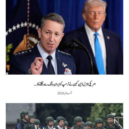
امریکی جنرل ڈین کین نے ٹرمپ کو ایران جنگ سے نکلنے کا...
اگست 9, 2026