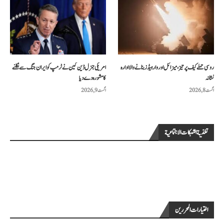
روسی حملے کیف پر تیز، میزائل اور وار ہیڈز بنانے والا ادارہ
امریکی جنرل ڈین کین نے ٹرمپ کو ایران جنگ سے نکلنے
نشانہ
کا مشورہ دے دیا
اگست 8, 2026
اگست 9, 2026
تغذية الشبكات الاجتماعية
اختيارات المحررين