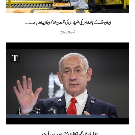
ایران جنگ کے باعث امریکی ہتھیاروں کی قلت، پینٹاگون کا پیداوار بڑھانے...
اگست 9, 2026
جنوبی غزہ میں تعمیر نو کا آغاز، نیتن یاہو اور اسرائیلی وزیر...