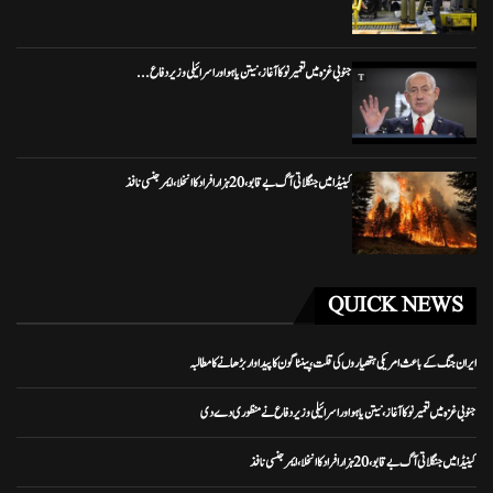
جنوبی غزہ میں تعمیر نو کا آغاز، نیتن یاہو اور اسرائیلی وزیر دفاع...
کینیڈا میں جنگلاتی آگ بے قابو، 20 ہزار افراد کا انخلا، ایمرجنسی نافذ
QUICK NEWS
ایران جنگ کے باعث امریکی ہتھیاروں کی قلت، پینٹاگون کا پیداوار بڑھانے کا مطالبہ
جنوبی غزہ میں تعمیر نو کا آغاز، نیتن یاہو اور اسرائیلی وزیر دفاع نے منظوری دے دی
کینیڈا میں جنگلاتی آگ بے قابو، 20 ہزار افراد کا انخلا، ایمرجنسی نافذ