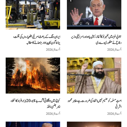
جنوبی غزہ میں تعمیر نو کا آغاز، نیتن یاہو اور اسرائیلی وزیر
ایران جنگ کے باعث امریکی ہتھیاروں کی قلت،
دفاع نے منظوری دے دی
پینٹاگون کا پیداوار بڑھانے کا مطالبہ
اگست 9, 2026
اگست 9, 2026
امتِ مسلمہ کو تقسیم نہیں اتحاد کی ضرورت ہے، طاہر محمود
کینیڈا میں جنگلاتی آگ بے قابو، 20 ہزار افراد کا انخلا،
اشرفی
ایمرجنسی نافذ
اگست 9, 2026
اگست 9, 2026