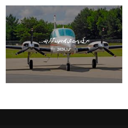
امریکی ریاست میں چھوٹا طیارہ گر کر تباہ،...
مئی 1, 2026