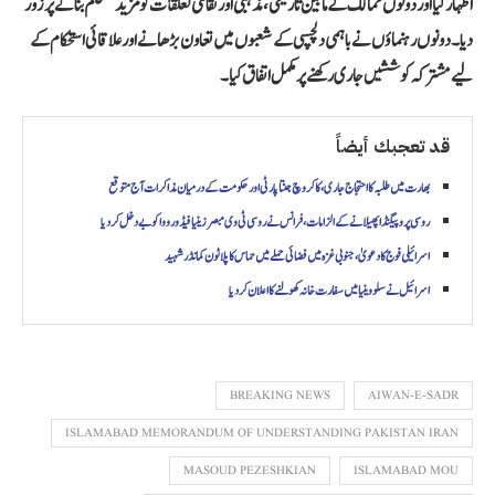
اظہار کیا اور دونوں ممالک کے مابین تاریخی، مذہبی اور ثقافتی تعلقات کو مزید مستحکم بنانے پر زور
دیا۔ دونوں رہنماؤں نے باہمی دلچسپی کے شعبوں میں تعاون بڑھانے اور علاقائی استحکام کے
لیے مشترکہ کوششیں جاری رکھنے پر مکمل اتفاق کیا۔
قد تعجبك أيضاً
بھارت میں طلبہ کا احتجاج جاری، کاکروچ جنتا پارٹی اور حکومت کے درمیان مذاکرات آج متوقع
روسی پروپیگنڈا پھیلانے کے الزامات، فرانس نے روسی ٹی وی مبصر زینیا فیڈورووا کو بے دخل کر دیا
اسرائیلی فوج کا دعویٰ، جنوبی غزہ میں فضائی حملے میں حماس کا پلاٹون کمانڈر شہید
اسرائیل نے سلووینیا میں سفارت خانہ کھولنے کا اعلان کر دیا
BREAKING NEWS
AIWAN-E-SADR
ISLAMABAD MEMORANDUM OF UNDERSTANDING PAKISTAN IRAN
MASOUD PEZESHKIAN
ISLAMABAD MOU