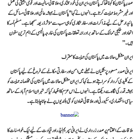
صدرِ پاکستان کا کہنا تھا کہ پاکستان، ایران کی خودمختاری، علاقائی سالمیت اور قومی یکجہتی کی مکمل
اور غیر مشروط حمایت کرتا ہے۔ انہوں نے کہا "پاکستان نے ہمیشہ عالمی اور علاقائی مسائل کے
پائیدار حل کے لیے مذاکرات اور سفارتکاری کو ہی سب سے مؤثر ذریعہ سمجھا ہے۔ مسلم اُمہ کا
اتحاد اور خلیجی ممالک کے ساتھ برادرانہ تعلقات پاکستان کی خارجہ پالیسی کے اہم ترین ستون
ہیں۔”
ایران مشکل حالات میں پاکستان کی حمایت کا معترف
ایرانی صدر مسعود پزشکیان نے خطے میں امن اور سفارتی مکالمے کے فروغ کے لیے پاکستان
کے کلیدی کردار کو سراہتے ہوئے کہا کہ ایران مشکل حالات میں پاکستان کی مخلصانہ حمایت کو
ہمیشہ قدر کی نگاہ سے دیکھتا ہے۔ انہوں نے اس عزم کا اظہار کیا کہ تہران اسلام آباد کے ساتھ
سیاسی، اقتصادی، سکیورٹی اور علاقائی تعاون کو نئی بلندیوں پر لے جانا چاہتا ہے۔
ملاقات کے اختتام پر صدر زرداری نے ایرانی سپریم لیڈر اور قیادت کے لیے نیک خواہشات کا