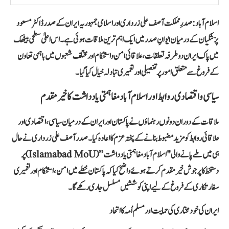
اسلام آباد:
صدرِ مملکت آصف علی زرداری اور اسلامی جمہوریہ ایران کے صدر ڈاکٹر مسعود
پزشکیان کے درمیان ایوانِ صدر میں ایک اہم ترین ملاقات ہوئی ہے۔ اس اعلیٰ سطحی بیٹھک
میں پاک ایران دوطرفہ تعلقات، علاقائی امن و استحکام اور مختلف شعبوں میں باہمی تعاون
کے فروغ سے متعلق امور پر تفصیلی اور تعمیری تبادلہ خیال کیا گیا۔
سیاسی و اقتصادی روابط اور اسلام آباد مفاہمتی یادداشت کا خیرمقدم
ملاقات کے دوران دونوں رہنماؤں نے پاکستان اور ایران کے درمیان سیاسی، اقتصادی اور
علاقائی روابط کو مزید مضبوط بنانے کے پختہ عزم کا اعادہ کیا۔ صدر آصف علی زرداری نے حال
ہی میں طے پانے والی
"اسلام آباد مفاہمتی یادداشت” (Islamabad MoU)
پر
دستخط کا پرجوش خیرمقدم کرتے ہوئے واضح کیا کہ پاکستان خطے میں امن، استحکام اور تعمیری
سفارتکاری کے فروغ کے لیے اپنی کوششیں مسلسل جاری رکھے گا۔
ایران کی خودمختاری کی حمایت اور مسلم اُمہ کا اتحاد