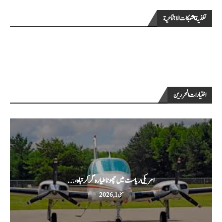
تغذية الشبكات الاجتماعية
اختيارات المحررين
امریکی ریاست میں چھوٹا طیارہ گر کر تباہ،...
مئی 1, 2026