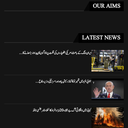
OUR AIMS
LATEST NEWS
ایران جنگ کے باعث امریکی ہتھیاروں کی قلت، پینٹاگون کا پیداوار بڑھانے کا...
جنوبی غزہ میں تعمیر نو کا آغاز، نیتن یاہو اور اسرائیلی وزیر دفاع...
کینیڈا میں جنگلاتی آگ بے قابو، 20 ہزار افراد کا انخلا، ایمرجنسی نافذ