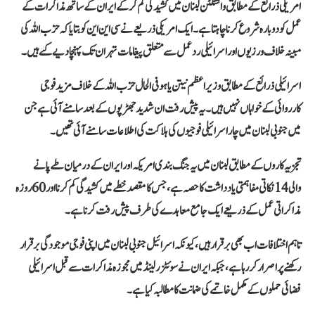
امریکی ذرائع کے مطابق واشنگٹن لبنان میں کشیدگی کم کر کے ایران کے ساتھ مذاکرات کے
عمل کو دوبارہ شروع کرنا چاہتا ہے۔ ایک امریکی ذریعے نے سی این این کو بتایا کہ حزب اللہ کی
مبینہ خلاف ورزیوں اور اسرائیلی ردعمل سے متعلق پیغامات تہران تک پہنچا دیے گئے ہیں۔
اسرائیلی ذرائع کے مطابق وزیراعظم نیتن یاہو فی الحال حزب اللہ کے خلاف مزید فوجی
کارروائی کے خواہاں نہیں ہیں۔ یہ پیش رفت ان شدید جھڑپوں کے بعد سامنے آئی ہے جن
میں جنوبی لبنان میں چار اسرائیلی فوجیوں کی ہلاکت کی اطلاعات سامنے آئی تھیں۔
تجزیہ کاروں کے مطابق لبنان میں یہ جنگ بندی امریکہ اور ایران کے درمیان طے پانے
والی 14 نکاتی مفاہمتی یادداشت کا حصہ ہے، جس کا مقصد خطے میں کشیدگی کم کرنا اور 60 روزہ
مذاکراتی عمل کے ذریعے ایک جامع معاہدے کی طرف پیش رفت کرنا ہے۔
تاہم اختلافات اب بھی برقرار ہیں، کیونکہ اسرائیل جنوبی لبنان میں اپنی فوجی موجودگی برقرار
رکھنے پر اصرار کر رہا ہے، جبکہ ایران نے سوئٹزرلینڈ میں مجوزہ مذاکرات سے قبل اسرائیلی
فضائی حملوں کے مکمل خاتمے کی ضمانت کا مطالبہ کیا ہے۔