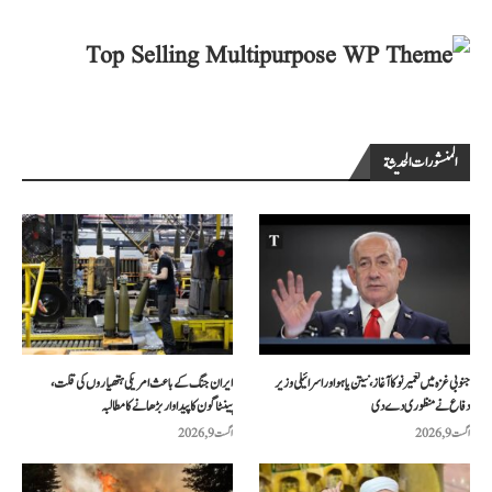
المنشورات الحديثة
جنوبی غزہ میں تعمیر نو کا آغاز، نیتن یاہو اور اسرائیلی وزیر
ایران جنگ کے باعث امریکی ہتھیاروں کی قلت،
دفاع نے منظوری دے دی
پینٹاگون کا پیداوار بڑھانے کا مطالبہ
اگست 9, 2026
اگست 9, 2026