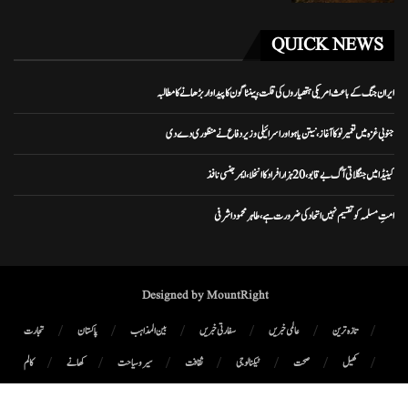
QUICK NEWS
ایران جنگ کے باعث امریکی ہتھیاروں کی قلت، پینٹاگون کا پیداوار بڑھانے کا مطالبہ
جنوبی غزہ میں تعمیر نو کا آغاز، نیتن یاہو اور اسرائیلی وزیر دفاع نے منظوری دے دی
کینیڈا میں جنگلاتی آگ بے قابو، 20 ہزار افراد کا انخلا، ایمرجنسی نافذ
امتِ مسلمہ کو تقسیم نہیں اتحاد کی ضرورت ہے، طاہر محمود اشرفی
Designed by MountRight
تازہ ترین
عالمی خبریں
سفارتی خبریں
بین المذاہب
پاکستان
تجارت
کھیل
صحت
ٹیکنالوجی
ثقافت
سیر و سیاحت
کھانے
کالم
پوڈ کاسٹ
میگزین
رابطہ