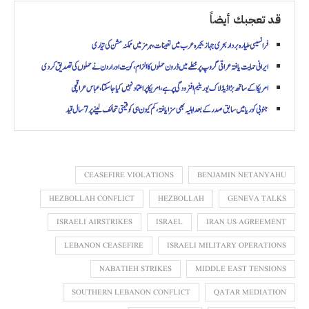
قد تعجبك أيضاً
فرانسیسی طیارہ بردار بحری جہاز بحیرہ عرب میں تعینات، ہرمز میں ممکنہ مشن کی تیاری
ایرانی حمایت یافتہ عراقی گروپ پر خطے میں ڈرون حملوں کا الزام، کویت اور اردن نے حملوں کی تصدیق کر دی
امریکا کے ساتھ بڑا ڈیڈ لاک یورینیم افزودگی پر ہے، امریکا پر اعتماد نہیں کیا جا سکتا، عباس عراقچی
جنوبی کوریا میں سابق صدر کے بعد اہلیہ بھی سزا یافتہ، کم کیون ہی کو قیمتی تحائف لینے پر 7 سال قید
CEASEFIRE VIOLATIONS
BENJAMIN NETANYAHU
HEZBOLLAH CONFLICT
HEZBOLLAH
GENEVA TALKS
ISRAELI AIRSTRIKES
ISRAEL
IRAN US AGREEMENT
LEBANON CEASEFIRE
ISRAELI MILITARY OPERATIONS
NABATIEH STRIKES
MIDDLE EAST TENSIONS
SOUTHERN LEBANON CONFLICT
QATAR MEDIATION