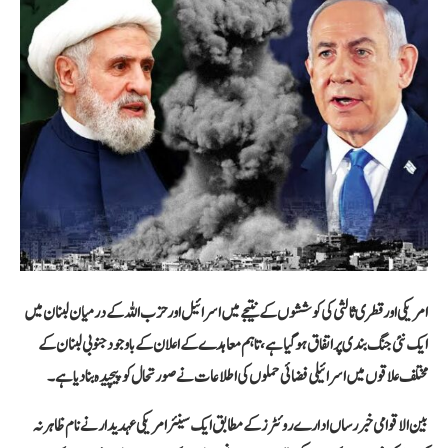
امریکی اور قطری ثالثی کی کوششوں کے نتیجے میں اسرائیل اور حزب اللہ کے درمیان لبنان میں
ایک نئی جنگ بندی پر اتفاق ہو گیا ہے، تاہم معاہدے کے اعلان کے باوجود جنوبی لبنان کے
مختلف علاقوں میں اسرائیلی فضائی حملوں کی اطلاعات نے صورتحال کو پیچیدہ بنا دیا ہے۔
بین الاقوامی خبر رساں ادارے روئٹرز کے مطابق ایک سینئر امریکی عہدیدار نے نام ظاہر نہ