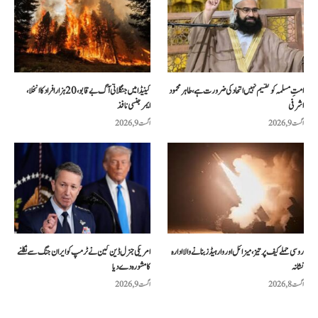
امتِ مسلمہ کو تقسیم نہیں اتحاد کی ضرورت ہے، طاہر محمود
کینیڈا میں جنگلاتی آگ بے قابو، 20 ہزار افراد کا انخلا،
اشرفی
ایمرجنسی نافذ
اگست 9, 2026
اگست 9, 2026
روسی حملے کیف پر تیز، میزائل اور وار ہیڈز بنانے والا ادارہ
امریکی جنرل ڈین کین نے ٹرمپ کو ایران جنگ سے نکلنے
نشانہ
کا مشورہ دے دیا
اگست 8, 2026
اگست 9, 2026