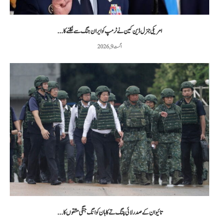
امریکی جنرل ڈین کین نے ٹرمپ کو ایران جنگ سے نکلنے کا...
اگست 9, 2026
تائیوان کے صدر لائی چنگ تے کا ہان کوانگ جنگی مشقوں کا...