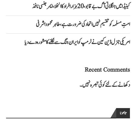
کینیڈا میں جنگلاتی آگ بے قابو، 20 ہزار افراد کا انخلا، ایمرجنسی نافذ
امتِ مسلمہ کو تقسیم نہیں اتحاد کی ضرورت ہے، طاہر محمود اشرفی
امریکی جنرل ڈین کین نے ٹرمپ کو ایران جنگ سے نکلنے کا مشورہ دے دیا
Recent Comments
دکھانے کے لئے کوئی تبصرہ نہیں۔
تابعونا