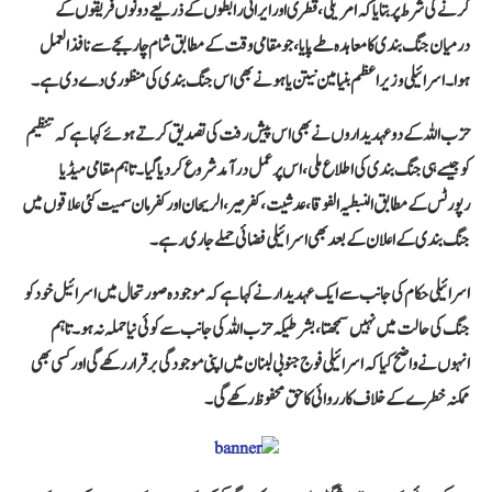
کرنے کی شرط پر بتایا کہ امریکی، قطری اور ایرانی رابطوں کے ذریعے دونوں فریقوں کے
درمیان جنگ بندی کا معاہدہ طے پایا، جو مقامی وقت کے مطابق شام چار بجے سے نافذ العمل
ہوا۔ اسرائیلی وزیراعظم بنیامین نیتن یاہو نے بھی اس جنگ بندی کی منظوری دے دی ہے۔
حزب اللہ کے دو عہدیداروں نے بھی اس پیش رفت کی تصدیق کرتے ہوئے کہا ہے کہ تنظیم
کو جیسے ہی جنگ بندی کی اطلاع ملی، اس پر عمل درآمد شروع کر دیا گیا۔ تاہم مقامی میڈیا
رپورٹس کے مطابق النبطیہ الفوقا، عدشیت، کفرصیر، الریحان اور کفرمان سمیت کئی علاقوں میں
جنگ بندی کے اعلان کے بعد بھی اسرائیلی فضائی حملے جاری رہے۔
اسرائیلی حکام کی جانب سے ایک عہدیدار نے کہا ہے کہ موجودہ صورتحال میں اسرائیل خود کو
جنگ کی حالت میں نہیں سمجھتا، بشرطیکہ حزب اللہ کی جانب سے کوئی نیا حملہ نہ ہو۔ تاہم
انہوں نے واضح کیا کہ اسرائیلی فوج جنوبی لبنان میں اپنی موجودگی برقرار رکھے گی اور کسی بھی
ممکنہ خطرے کے خلاف کارروائی کا حق محفوظ رکھے گی۔