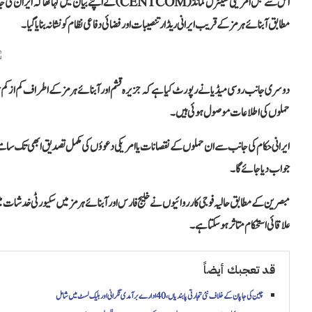
اس سے قبل امریکی سینٹرل کمانڈ (CENTCOM) نے اپنے
مطابق آبنائے ہرمز کے قریب ایرانی ریڈار تنصیبات اور فضائی دفاعی نظام کو نشانہ بنایا گیا۔
دوسری جانب روسی میڈیا نے رپورٹ کیا ہے کہ جزیرہ قشم اور آبنائے ہرمز کے اطراف کم از کم
حملوں کی اطلاعات موصول ہوئی ہیں۔
ایرانی حکام کی جانب سے ان حملوں کے نقصانات یا امریکی دعوؤں کی مکمل تصدیق ابھی تک سامنے نہ
جواب دیا جائے گا۔
مبصرین کے مطابق حالیہ فوجی کارروائیوں نے خلیج فارس اور آبنائے ہرمز میں سکیورٹی خدشات میں نما
علاقائی استحکام متاثر ہو سکتا ہے۔
قد تعجبك أيضاً
چین کی جاپان کے خلاف نئی تجارتی پابندیاں، 40 ادارے برآمدی نگرانی اور بلیک لسٹ میں شامل