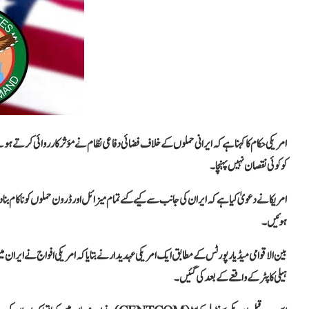
امریکی حکام کا کہنا ہے کہ ایرانی حملوں کے خلاف فضائی دفاعی نظام نے مؤثر کارروائی کرتے ہوئے
کو کوئی نقصان نہیں پہنچا۔
امریکا نے دعویٰ کیا ہے کہ ایران کی جانب سے کیے گئے تمام میزائل اور ڈرون حملوں کو ناکام بنا
ہوئیں۔
ہیلی کاپٹر کے واقعے کے بعد کی گئیں۔