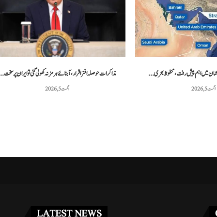
 مشق کے دوران دو امریکی...
پاکستانی ٹینس کھلاڑی محمد شعیب خان نے 20...
مئی 3, 2026
مئی 3, 2026
ر عمان میں اہم پیش رفت، محفوظ بحری...
مذاکرات حوصلہ افزا قرار،آبنائے ہرمز نہ کھولی گئی تو ایران پر سخت..
اگست 5, 2026
اگست 5, 2026
LATEST NEWS