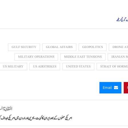
رے گونج اٹھے
GULF SECURITY
GLOBAL AFFAIRS
GEOPOLITICS
DRONE A
MILITARY OPERATIONS
MIDDLE EAST TENSIONS
IRANIAN M
US MILITARY
US AIRSTRIKES
UNITED STATES
STRAIT OF HORM
Email
المقالة ال
امریکی حملوں کے بعد ایران کا کویت، بحرین اور اردن میں امریکی اہداف کو