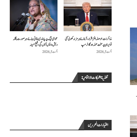
مذاکرات حوصلہ افزا قرار،آبنائے ہرمز نہ کھولی گئی
عوامی لیگ پر پابندی ہٹائی جائے، ہر صورت بنگلہ
تو ایران پر سخت حملہ ہوگا، ٹرمپ
دیش واپس آؤں گی، شیخ حسینہ
اگست 5, 2026
اگست 5, 2026
تغذية الشبكات الاجتماعية
.
اختيارات المحررين