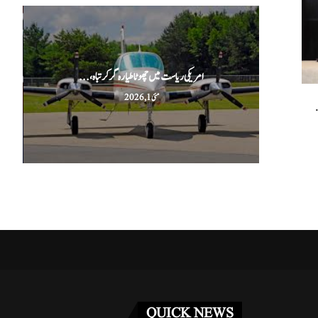
امریکی ریاست میں چھوٹا طیارہ گر کر تباہ،...
مئی 1, 2026
.
QUICK NEWS