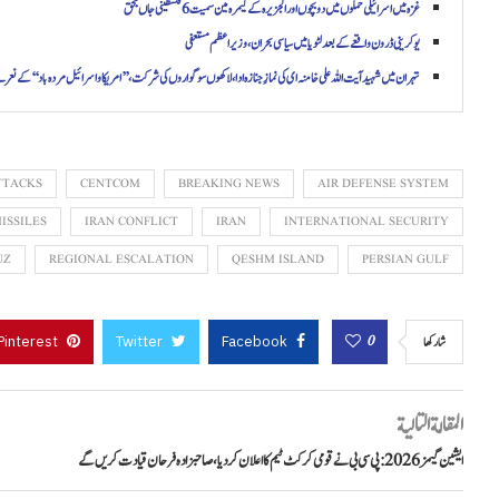
غزہ میں اسرائیلی حملوں میں دو بچوں اور الجزیرہ کے کیمرہ مین سمیت 6 فلسطینی جاں بحق
یوکرینی ڈرون واقعے کے بعد لٹویا میں سیاسی بحران، وزیراعظم مستعفی
تہران میں شہید آیت اللہ علی خامنہ ای کی نمازِ جنازہ ادا، لاکھوں سوگواروں کی شرکت، ’’امریکا و اسرائیل مردہ باد‘‘ کے نع
TTACKS
CENTCOM
BREAKING NEWS
AIR DEFENSE SYSTEM
ISSILES
IRAN CONFLICT
IRAN
INTERNATIONAL SECURITY
UZ
REGIONAL ESCALATION
QESHM ISLAND
PERSIAN GULF
Pinterest
Twitter
Facebook
0
شاركها
المقالة التالية
ایشین گیمز 2026: پی سی بی نے قومی کرکٹ ٹیم کا اعلان کر دیا، صاحبزادہ فرحان قیادت کریں گے