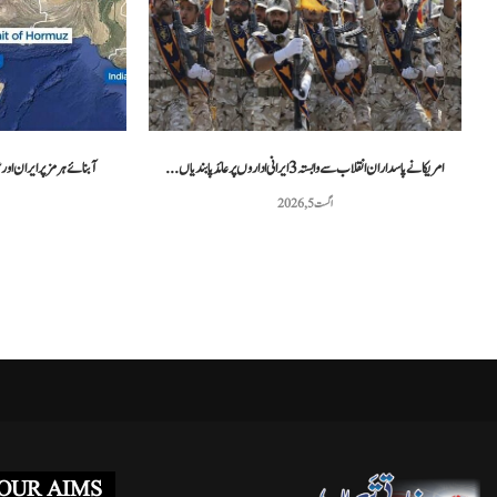
غزہ فلوٹیلا کیس: اسرائیلی عدالت نے دو کارکنوں...
مراکش میں فوجی
مئی 3, 2026
امریکا نے پاسداران انقلاب سے وابستہ 3 ایرانی اداروں پر عائد پابندیاں...
آبنائے ہرمز پر ایران او
اگست 5, 2026
OUR AIMS