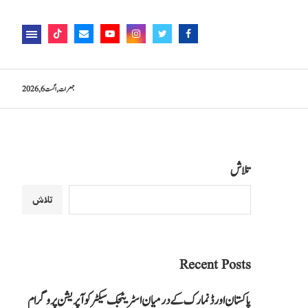
جمعرات, اگست 6, 2026
تلاش
تلاش
Recent Posts
پاکستان اور ڈنمارک کے درمیان اسٹریٹجک سیکٹر کوآپریشن پروگرام