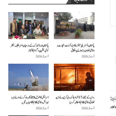
المنشورات الحديثة
پاکستان، آسٹریلیا سینئر حکام مذاکرات، تجارت و
پاکستان اور ڈنمارک کے درمیان اسٹریٹجک سیکٹر
دفاعی تعاون بڑھانے پر اتفاق
کوآپریشن پروگرام کا آغاز
اگست 5, 2026
اگست 5, 2026
روس کے حملے، 17 افراد ہلاک، یوکرین نے مزید
اسرائیل کا طویل فاصلے تک مار کرنے والے ایرو
سابقة
فضائی دفاعی نظام کا مطالبہ کر دیا
میزائل دفاعی نظام کا کامیاب تجربہ
 نشانہ
اگست 5, 2026
اگست 5, 2026