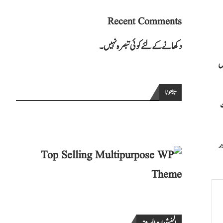
Recent Comments
دکھانے کے لئے کوئی تبصرہ نہیں۔
یں
تابعونا
ت
ر