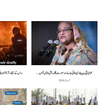
م
عوامی لیگ پر پابندی ہٹائی جائے، ہر صورت بنگلہ دیش واپس آؤں...
روس کے حملے، 17 افراد ہلاک، یوکرین نے مزید فضائی دفاعی نظام...
اگست 5, 2026