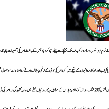
 تمام میزائلوں اور ڈرونز کو ہدف تک پہنچنے سے پہلے تباہ کر دیا، جس کے باعث امریکی تنصیبات یا اہلکا
 دیا گیا ہے اور ان کارروائیوں کے نتیجے میں کسی امریکی فوجی کے زخمی یا ہلاک ہونے کی اطلاعات موصول 
بین الاقوامی میڈیا رپورٹس کے مطابق ایک امریکی عہدیدار نے بتایا کہ امریکی افواج نے ایران میں تقریباً 20 مختلف اہداف کو نشانہ بنایا۔ ان کے مطابق یہ کارروائیاں خطے میں حالیہ کشیدگی اور امریک