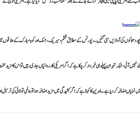
 بیان میں کہا تھا کہ ایران کی جانب سے امریکی اپاچی ہیلی کاپٹر گرائے جانے کے بعد "متناسب ردعمل” دیا گیا ہے۔ امریکی فوج کے
 چھ دھماکوں کی آوازیں سنی گئیں۔ رپورٹس کے مطابق قشم، سیریک، جسک اور کوہِ مبارک کے علاقوں م
یں آئی، جبکہ تہران پہلے ہی خبردار کر چکا ہے کہ اگر امریکی کارروائیاں جاری رہیں تو اس کا مزید سخ
یاں اضافہ کر دیا ہے۔ ماہرین کا کہنا ہے کہ اگر کشیدگی میں مزید اضافہ ہوا تو عالمی توانائی کی ترسیل او