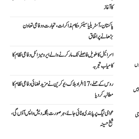
کا آغاز
پاکستان، آسٹریلیا سینئر حکام مذاکرات، تجارت و دفاعی تعاون
بڑھانے پر اتفاق
اسرائیل کا طویل فاصلے تک مار کرنے والے ایرو میزائل دفاعی نظام کا
روں
کامیاب تجربہ
روس کے حملے، 17 افراد ہلاک، یوکرین نے مزید فضائی دفاعی نظام کا
نہیں
مطالبہ کر دیا
عوامی لیگ پر پابندی ہٹائی جائے، ہر صورت بنگلہ دیش واپس آؤں گی،
ی فوجی
شیخ حسینہ