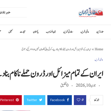
تازہ ترین
عالمی خبریں
سفارتی خبریں
بین المذاہب
پاکستان
تجارت
کھیل
ص
Home
»
ایران کے تمام میزائل اور ڈرون حملے ناکام بنا دیے، کوئی جانی نقصان نہیں ہوا، امریکی دعویٰ
عالمی خبریں
ایران کے تمام میزائل اور ڈرون حملے ناکام بنا د
جون 10, 2026
0 تعليق
Pinterest
Twitter
Facebook
0
شاركها