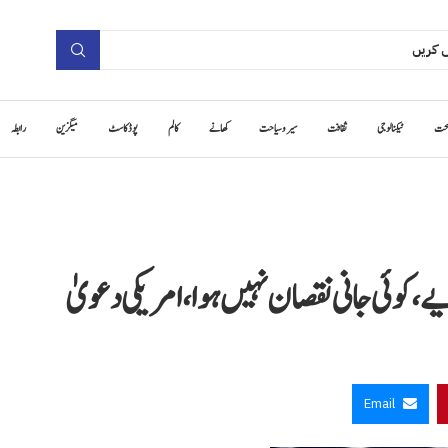
حت
ٹیکنالوجی
ثقافت
سیر و سیاحت
کھانے
کالم
پوڈ کاسٹ
میگزین
رابطہ
یے، کوئی جانی نقصان نہیں ہوا، امریکی دعویٰ
Email