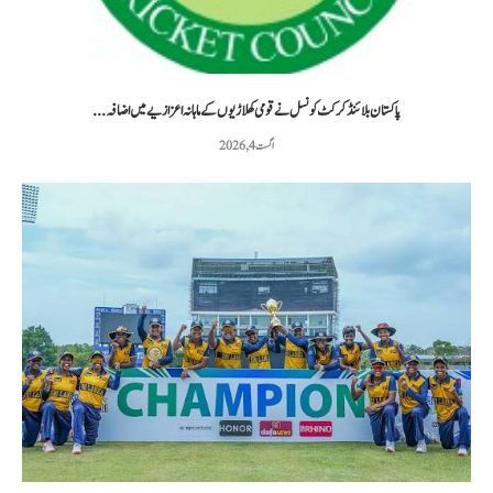
پاکستان بلائنڈ کرکٹ کونسل نے قومی کھلاڑیوں کے ماہانہ اعزازیے میں اضافہ...
اگست 4, 2026