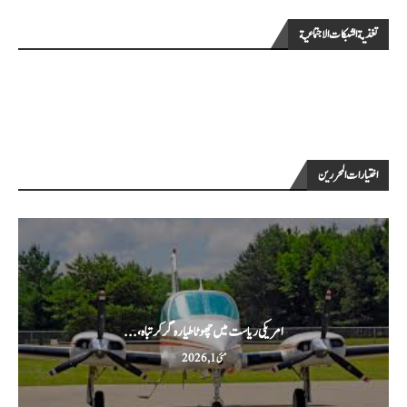
تغذية الشبكات الاجتماعية
اختيارات المحررين
امریکی ریاست میں چھوٹا طیارہ گر کر تباہ،...
مئی 1, 2026