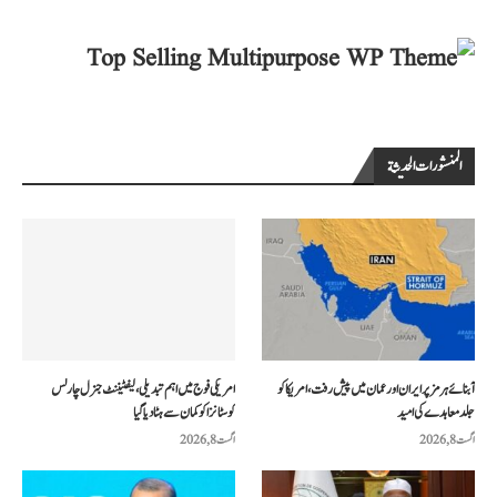
المنشورات الحديثة
آبنائے ہرمز پر ایران اور عمان میں پیش رفت، امریکا کو
امریکی فوج میں اہم تبدیلی، لیفٹیننٹ جنرل چارلس
جلد معاہدے کی امید
کوسٹانزا کو کمان سے ہٹا دیا گیا
اگست 8, 2026
اگست 8, 2026