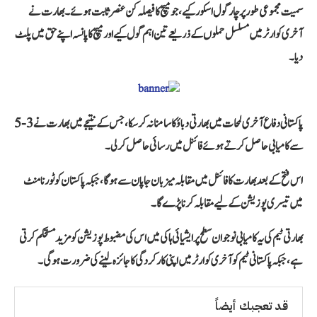
سمیت مجموعی طور پر چار گول اسکور کیے، جو میچ کا فیصلہ کن عنصر ثابت ہوئے۔ بھارت نے
آخری کوارٹر میں مسلسل حملوں کے ذریعے تین اہم گول کیے اور میچ کا پانسہ اپنے حق میں پلٹ
دیا۔
پاکستانی دفاع آخری لمحات میں بھارتی دباؤ کا سامنا نہ کر سکا، جس کے نتیجے میں بھارت نے 3-5
سے کامیابی حاصل کرتے ہوئے فائنل میں رسائی حاصل کر لی۔
اس فتح کے بعد بھارت کا فائنل میں مقابلہ میزبان جاپان سے ہوگا، جبکہ پاکستان کو ٹورنامنٹ
میں تیسری پوزیشن کے لیے مقابلہ کرنا پڑے گا۔
بھارتی ٹیم کی یہ کامیابی نوجوان سطح پر ایشیائی ہاکی میں اس کی مضبوط پوزیشن کو مزید مستحکم کرتی
ہے، جبکہ پاکستانی ٹیم کو آخری کوارٹر میں اپنی کارکردگی کا جائزہ لینے کی ضرورت ہوگی۔
قد تعجبك أيضاً