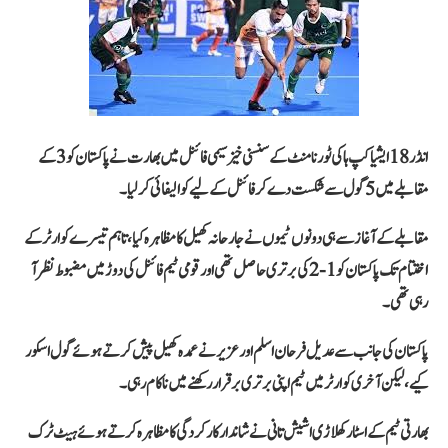
انڈر 18 ایشیا کپ ہاکی ٹورنامنٹ کے سنسنی خیز سیمی فائنل میں بھارت نے پاکستان کو 3 کے
مقابلے میں 5 گول سے شکست دے کر فائنل کے لیے کوالیفائی کر لیا۔
مقابلے کے آغاز سے ہی دونوں ٹیموں نے جارحانہ کھیل کا مظاہرہ کیا، تاہم تیسرے کوارٹر کے
اختتام تک پاکستان کو 1-2 کی برتری حاصل تھی اور قومی ٹیم فائنل کی دوڑ میں مضبوط نظر آ
رہی تھی۔
پاکستان کی جانب سے عدیل فرحان اسلم اور عزیر نے عمدہ کھیل پیش کرتے ہوئے گول اسکور
کیے، لیکن آخری کوارٹر میں ٹیم اپنی برتری برقرار رکھنے میں ناکام رہی۔
بھارتی ٹیم کے اسٹار کھلاڑی اشیش تانی نے شاندار کارکردگی کا مظاہرہ کرتے ہوئے ہیٹ ٹرک