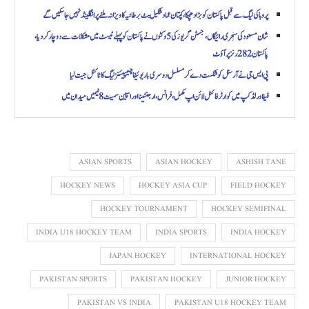
پرو ہاکی لیگ سے قبل پاکستان کو بڑا دھچکا، کپتان عماد شکیل بٹ برطانیہ کا ویزا نہ ملنے پر انگلینڈ نہیں جا سکیں گے
شان مسعود کی سنچری رائیگاں، جسٹن گریوز کی 5 وکٹوں نے پاکستان کو پہلے ٹیسٹ میں مشکلات سے دوچار کر دیا،
پاکستان 282 رنز پر آؤٹ
پی ایس جی نے آرسنل کو شکست دے کر مسلسل دوسری بار یوئیفا چیمپیئنز لیگ کا ٹائٹل جیت لیا
فیفا ورلڈ کپ میں کوارٹر فائنل لائن اپ مکمل، فرانس، ارجنٹینا اور اسپین سمیت 8 ٹیمیں میدان میں
ASIAN SPORTS
ASIAN HOCKEY
ASHISH TANE
HOCKEY NEWS
HOCKEY ASIA CUP
FIELD HOCKEY
HOCKEY TOURNAMENT
HOCKEY SEMIFINAL
INDIA U18 HOCKEY TEAM
INDIA SPORTS
INDIA HOCKEY
JAPAN HOCKEY
INTERNATIONAL HOCKEY
PAKISTAN SPORTS
PAKISTAN HOCKEY
JUNIOR HOCKEY
PAKISTAN VS INDIA
PAKISTAN U18 HOCKEY TEAM