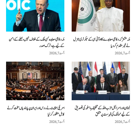
مکہ مشترکہ دفاعی معاہدے کا او آئی سی کے سیکرٹری جنرل
مکہ دفاعی معاہدہ کسی ملک کے خلاف نہیں، خطے کے امن
نے خیرمقدم کردیا
کے لیے ہے، ترک صدر
اگست 7, 2026
اگست 7, 2026
لبنان اور اسرائیل حزب اللہ کے تخفیفِ اسلحہ کی تصدیق
امریکی سینیٹ نے روس اور ایران پر پابندیاں سخت کرنے
کے لیے ممالک کی فہرست پر متفق
کا بل منظور کرلیا
اگست 7, 2026
اگست 7, 2026