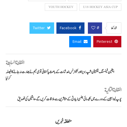
YOUTH HOCKEY
U18 HOCKEY ASIA CUP
Twitter
Facebook
0
شاركها
Email
Pinterest
المقالة السابقة
ایشین فینسنگ چیمپئن شپ: ویزا اور کلیئرنس خدشات کے باعث پاکستانی قومی ٹیم نے بھارت نہ جانے کا فیصلہ
کر لیا
المقالة التالية
پوپ لیو اسپین کے دورے میں کلیسائی جنسی زیادتی کے متاثرین سے ملاقات کریں گے، ویٹیکن کی تصدیق
متعلقہ خبریں