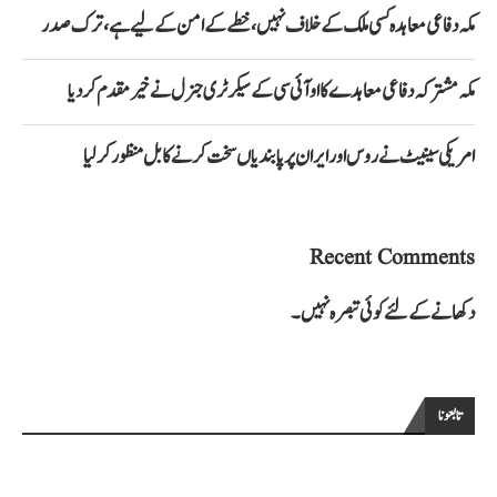
مکہ دفاعی معاہدہ کسی ملک کے خلاف نہیں، خطے کے امن کے لیے ہے، ترک صدر
مکہ مشترکہ دفاعی معاہدے کا او آئی سی کے سیکرٹری جنرل نے خیرمقدم کردیا
امریکی سینیٹ نے روس اور ایران پر پابندیاں سخت کرنے کا بل منظور کرلیا
Recent Comments
دکھانے کے لئے کوئی تبصرہ نہیں۔
تابعونا