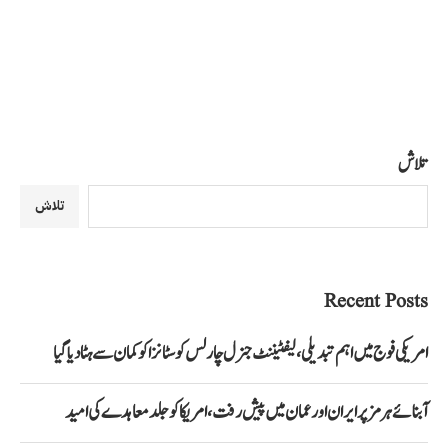
تلاش
تلاش
Recent Posts
امریکی فوج میں اہم تبدیلی، لیفٹیننٹ جنرل چارلس کوسٹانزا کو کمان سے ہٹا دیا گیا
آبنائے ہرمز پر ایران اور عمان میں پیش رفت، امریکا کو جلد معاہدے کی امید