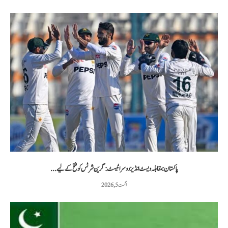
پاکستان بمقابلہ ویسٹ انڈیز دوسرا ٹیسٹ: گرین شرٹس کو فتح کے لیے...
اگست 5, 2026