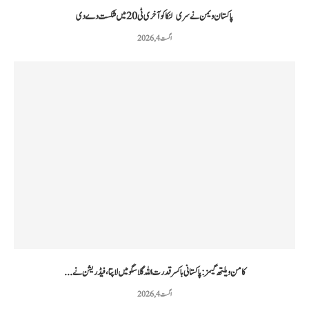
پاکستان ویمن نے سری لنکا کو آخری ٹی20 میں شکست دے دی
اگست 4, 2026
کامن ویلتھ گیمز: پاکستانی باکسر قدرت اللہ گلاسگو میں لاپتا، فیڈریشن نے...
اگست 4, 2026