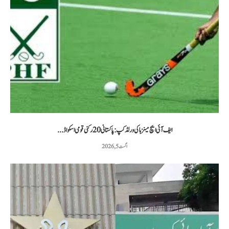
ایف آئی ایچ مینز ہاکی ورلڈ کپ: پاکستانی 20 رکنی قومی اسکواڈ...
اگست 5, 2026