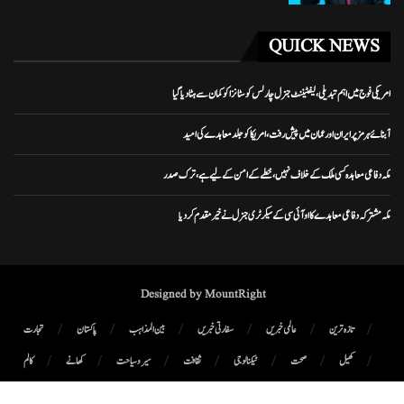
QUICK NEWS
امریکی فوج میں اہم تبدیلی، لیفٹیننٹ جنرل چارلس کوسٹانزا کو کمان سے ہٹا دیا گیا
آبنائے ہرمز پر ایران اور عمان میں پیش رفت، امریکا کو جلد معاہدے کی امید
مکہ دفاعی معاہدہ کسی ملک کے خلاف نہیں، خطے کے امن کے لیے ہے، ترک صدر
مکہ مشترکہ دفاعی معاہدے کا او آئی سی کے سیکرٹری جنرل نے خیرمقدم کردیا
Designed by MountRight
تازہ ترین
عالمی خبریں
سفارتی خبریں
بین المذاہب
پاکستان
تجارت
کھیل
صحت
ٹیکنالوجی
ثقافت
سیر و سیاحت
کھانے
کالم
پوڈ کاسٹ
میگزین
رابطہ