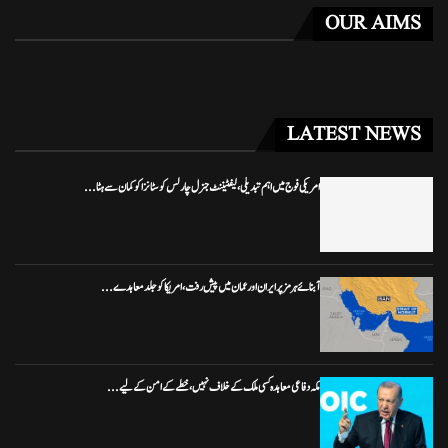
OUR AIMS
LATEST NEWS
امریکی فوج میں اہم تبدیلی، لیفٹیننٹ جنرل چارلس کوسٹانزا کو کمان سے ہٹا...
آبنائے ہرمز پر ایران اور عمان میں پیش رفت، امریکا کو جلد معاہدے...
مکہ دفاعی معاہدہ کسی ملک کے خلاف نہیں، خطے کے امن کے لیے...