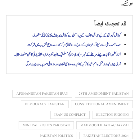
ہو سکے۔
قد تعجبك أيضاً
کیلاش کمیونٹی کے لیے تاریخی قانون، کے پی اسمبلی سے کیلاش میرج بل 2026 کی منظوری
صدر آصف علی زرداری کا کرغزستان کے روح اوردو ثقافتی مرکز کا دورہ، روایتی تقریب میں شرکت
آزاد کشمیر انتخابات: پہلے مرحلے کے غیرسرکاری نتائج، مسلم لیگ (ن) کو برتری، پیپلز پارٹی کا بھی مضبوط مقابلہ
آرمی چیف فیلڈ مارشل عاصم منیر کا ترکیہ کا اہم دورہ، دفاعی تعاون اور علاقائی امور پر بات چیت ہوگی
AFGHANISTAN PAKISTAN IRAN
28TH AMENDMENT PAKISTAN
DEMOCRACY PAKISTAN
CONSTITUTIONAL AMENDMENT
IRAN US CONFLICT
ELECTION RIGGING
MINERAL RIGHTS PAKISTAN
MAHMOOD KHAN ACHAKZAI
PAKISTAN POLITICS
PAKISTAN ELECTIONS 2024