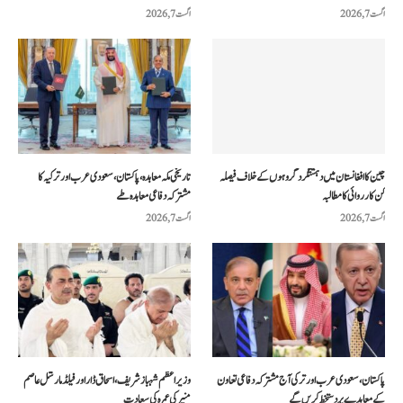
اگست 7, 2026
اگست 7, 2026
چین کا افغانستان میں دہشتگرد گروہوں کے خلاف فیصلہ
تاریخی مکہ معاہدہ، پاکستان، سعودی عرب اور ترکیہ کا
کن کارروائی کا مطالبہ
مشترکہ دفاعی معاہدہ طے
اگست 7, 2026
اگست 7, 2026
پاکستان، سعودی عرب اور ترکی آج مشترکہ دفاعی تعاون
وزیراعظم شہباز شریف، اسحاق ڈار اور فیلڈ مارشل عاصم
کے معاہدے پر دستخط کریں گے
منیر کی عمرہ کی سعادت