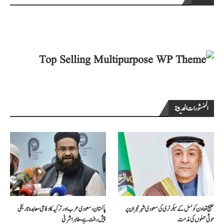
المنشورات الحديثة
خلیج تعاون کونسل کے سیکرٹری کی سعودی شہر نجران پر
پاکستان، سعودی عرب اور ترکیہ کا دفاعی معاہدہ تاریخی
حوثی حملوں کی مذمت
پیش رفت ہے، طاہر اشرفی