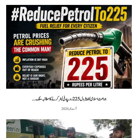
جماعت اسلامی کا پیٹرول 225 روپے فی لیٹر کرنے کا مطالبہ، ملک...
اگست 6, 2026