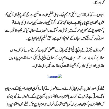
کرنا ہوگا۔
انہوں نے کہا کہ 28ویں آئینی ترمیم ایک بڑی غلطی ثابت ہو سکتی ہے، کیونکہ پہلے ہی آئین کو
شدید نقصان پہنچایا جا چکا ہے۔ ان کا کہنا تھا کہ اگر آئین اور حلف کی پاسداری کی جائے تو
پاکستان دنیا کے بہترین ممالک میں شامل ہو سکتا ہے۔ انہوں نے مطالبہ کیا کہ جن علاقوں سے
معدنی وسائل نکلتے ہیں، وہاں کے عوام کا اس پر پہلا حق تسلیم کیا جانا چاہیے۔
محمود خان اچکزئی نے بانی پی ٹی آئی کی رہائی سے متعلق بھی بات کرتے ہوئے کہا کہ وہ اس
مطالبے کو بار بار دہراتے رہے ہیں، تاہم ان کے مطابق بانی پی ٹی آئی سے ملاقات پر پابندیاں
عائد ہیں اور ان کی بہنوں کو بھی ملاقات کی اجازت نہیں دی جا رہی۔
خطے کی صورتحال پر اظہارِ خیال کرتے ہوئے انہوں نے کہا کہ اگر ایران اور امریکا کے درمیان
جنگ ہوتی ہے تو اس کے اثرات پاکستان اور افغانستان پر بھی پڑیں گے۔ انہوں نے تجویز دی
کہ افغانستان، پاکستان اور ایران کو باہمی اتحاد کی طرف بڑھنا چاہیے تاکہ خطے میں استحکام پیدا