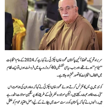
سربراہ تحریک تحفظ آئین پاکستان محمود خان اچکزئی نے کہا ہے کہ 2024 کے عام انتخابات
“نیلام” ہوئے تھے، اور جب سیاسی نشستیں 40 کروڑ روپے میں فروخت ہوں تو ایسے نظام
میں شفاف انتخابات کا تصور ختم ہو جاتا ہے۔
کوئٹہ میں پریس کانفرنس کرتے ہوئے محمود خان اچکزئی نے کہا کہ وہ اور ان کی جماعت اس
مٹی سے وفا اور محبت رکھتے ہیں، لیکن موجودہ حکمرانی کے طریقۂ کار پر سنگین سوالات اٹھ رہے
ہیں۔ انہوں نے کہا کہ پاکستان کو درست سمت میں چلانے کے لیے اصل اختیار عوام کو منتقل