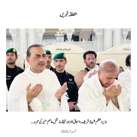
متعلقہ خبریں
وزیراعظم شہباز شریف، اسحاق ڈار اور فیلڈ مارشل عاصم منیر کی عمرہ...
اگست 7, 2026