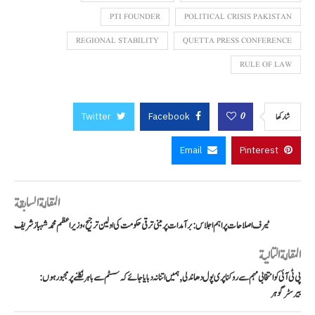
PTI FOUNDER
POLITICAL CRISIS PAKISTAN
REGIONAL STABILITY
QUETTA PRESS CONFERENCE
RULE OF LAW
Twitter
Facebook
0
شاركها
Email
Pinterest
المقالة السابقة
ٹیرف اصلاحات پر اہم اجلاس: برآمدات پر مبنی ترقی حکومت کی اولین ترجیح، وزیراعظم محمد شہباز شریف
المقالة التالية
پی ٹی آئی کو انتخابی مہم سے روکنا پری پول دھاندلی, ہمیں اتنا نہ دبایا جائے کہ سسٹم سے باہر نکلنے پر مجبور ہوں:
بیرسٹر گوہر