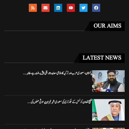
OUR AIMS
LATEST NEWS
پاکستان، سعودی عرب اور ترکیہ کا دفاعی معاہدہ تاریخی پیش رفت ہے، طاہر...
خلیج تعاون کونسل کے سیکرٹری کی سعودی شہر نجران پر حوثی حملوں کی...