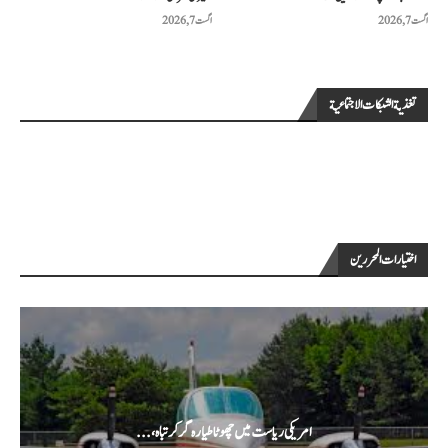
اگست 7, 2026
اگست 7, 2026
تغذية الشبكات الاجتماعية
اختيارات المحررين
امریکی ریاست میں چھوٹا طیارہ گر کر تباہ،...