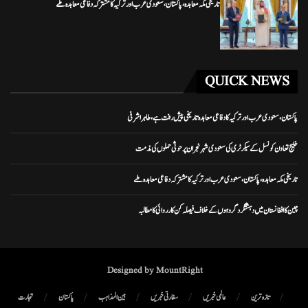
تاریخی مکہ معاہدہ، پاکستان، سعودی عرب اور ترکیہ کا مشترکہ دفاعی معاہدہ طے
QUICK NEWS
پاکستان، سعودی عرب اور ترکیہ کا دفاعی معاہدہ تاریخی پیش رفت ہے، طاہر اشرفی
خلیج تعاون کونسل کے سیکرٹری کی سعودی شہر نجران پر حوثی حملوں کی مذمت
تاریخی مکہ معاہدہ، پاکستان، سعودی عرب اور ترکیہ کا مشترکہ دفاعی معاہدہ طے
چین کا افغانستان میں دہشتگرد گروہوں کے خلاف فیصلہ کن کارروائی کا مطالبہ
Designed by MountRight
تازہ ترین
عالمی خبریں
سفارتی خبریں
بین المذاہب
پاکستان
تجارت