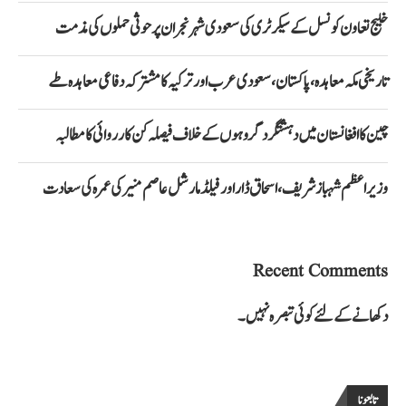
خلیج تعاون کونسل کے سیکرٹری کی سعودی شہر نجران پر حوثی حملوں کی مذمت
تاریخی مکہ معاہدہ، پاکستان، سعودی عرب اور ترکیہ کا مشترکہ دفاعی معاہدہ طے
چین کا افغانستان میں دہشتگرد گروہوں کے خلاف فیصلہ کن کارروائی کا مطالبہ
وزیراعظم شہباز شریف، اسحاق ڈار اور فیلڈ مارشل عاصم منیر کی عمرہ کی سعادت
Recent Comments
دکھانے کے لئے کوئی تبصرہ نہیں۔
تابعونا