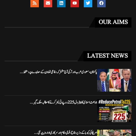
OUR AIMS
LATEST NEWS
پاکستان، سعودی عرب اور ترکی آج مشترکہ دفاعی تعاون کے معاہدے پر دستخط...
جماعت اسلامی کا پیٹرول 225 روپے فی لیٹر کرنے کا مطالبہ، ملک گیر...
امریکا کی کیوبا کے وزیر دفاع، فوجی حکام اور سرکاری اداروں پر نئی...