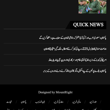
QUICK NEWS
پاکستان، سعودی عرب اور ترکی آج مشترکہ دفاعی تعاون کے معاہدے پر دستخط کریں گے
جماعت اسلامی کا پیٹرول 225 روپے فی لیٹر کرنے کا مطالبہ، ملک گیر احتجاج کا اعلان
امریکا کی کیوبا کے وزیر دفاع، فوجی حکام اور سرکاری اداروں پر نئی پابندیاں عائد
پاکستان ریلوے پولیس کے پے اسکیل دیگر قانون نافذ کرنے والے اداروں کے برابر
Designed by MountRight
تازہ ترین
عالمی خبریں
سفارتی خبریں
بین المذاہب
پاکستان
تجارت