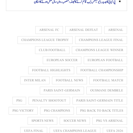
پی سی بی کا جدید بائیو مکینکس لیب قائم کرنے کا فیصلہ، منصوبہ رواں سال مکمل ہونے کا امکان
ARSENAL FC
ARSENAL DEFEAT
ARSENAL
CHAMPIONS LEAGUE TROPHY
CHAMPIONS LEAGUE FINAL
CLUB FOOTBALL
CHAMPIONS LEAGUE WINNER
EUROPEAN SOCCER
EUROPEAN FOOTBALL
FOOTBALL HIGHLIGHTS
FOOTBALL CHAMPIONSHIP
INTER MILAN
FOOTBALL NEWS
FOOTBALL MATCH
PARIS SAINT-GERMAIN
OUSMANE DEMBELE
PSG
PENALTY SHOOTOUT
PARIS SAINT-GERMAIN TITLE
PSG VICTORY
PSG CHAMPIONS
PSG BACK TO BACK TITLES
SPORTS NEWS
SOCCER NEWS
PSG VS ARSENAL
UEFA FINAL
UEFA CHAMPIONS LEAGUE
UEFA 2026