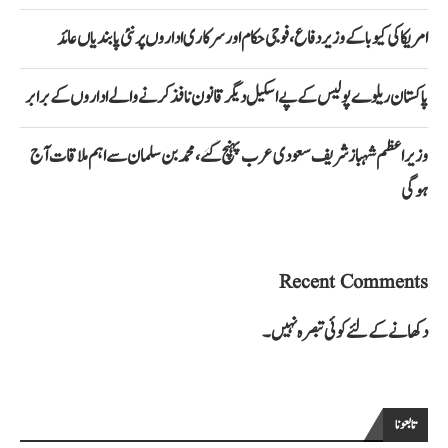
امریکا کی کیوبا کے وزیر دفاع، فوجی حکام اور سرکاری اداروں پر نئی پابندیاں عائد
پاکستان ریلوے پولیس کے پے اسکیل دیگر قانون نافذ کرنے والے اداروں کے برابر
وزیراعظم شہباز شریف سعودی عرب پہنچ گئے، محمد بن سلمان سے اہم ملاقات آج
ہوگی
Recent Comments
دکھانے کے لئے کوئی تبصرہ نہیں۔
تابعونا