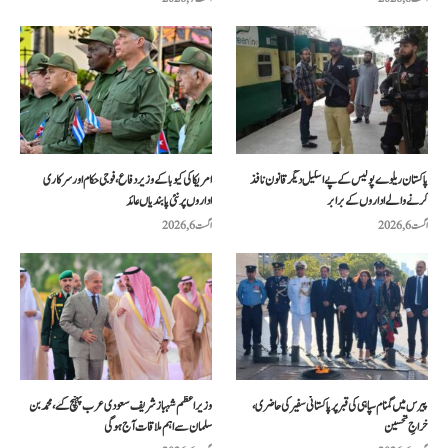
پاکستان ریلوے پولیس کے پے اسکیل دیگر قانون نافذ
امریکا کی کیوبا کے وزیر دفاع، فوجی حکام اور سرکاری
کرنے والے اداروں کے برابر
اداروں پر نئی پابندیاں عائد
اگست 6, 2026
اگست 6, 2026
پیرس میں گمنام سپاہی کی قبر پر پاکستانی سفیر کی حاضری،
وزیراعظم شہباز شریف سعودی عرب پہنچ گئے، محمد بن
خراجِ تحسین
سلمان سے اہم ملاقات آج ہوگی