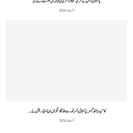
پاکستان ویمن نے سری لنکا کو آخری ٹی20 میں شکست دے دی
اگست 4, 2026
کامن ویلتھ گیمز: پاکستانی باکسر قدرت اللہ گلاسگو میں لاپتا، فیڈریشن نے...
اگست 4, 2026