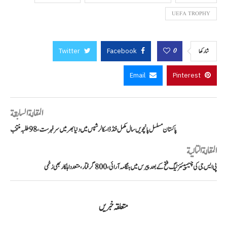
UEFA TROPHY
Twitter
Facebook
0
شاركها
Email
Pinterest
المقالة السابقة
پاکستان مسلسل پانچویں سال مکمل فنڈڈ اسکالرشپس میں دنیا بھر میں سرفہرست، 98 طلبہ منتخب
المقالة التالية
پی ایس جی کی چیمپیئنز لیگ فتح کے بعد پیرس میں ہنگامہ آرائی، 800 گرفتار، متعدد اہلکار بھی زخمی
متعلقہ خبریں