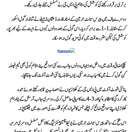
برتری برقرار رکھنے کی کوشش کی، تاہم پی ایس جی نے مسلسل حملے جاری رکھے۔
دوسرے ہاف میں پیرس سینٹ جرمین کے اسٹار فارورڈ عثمان ڈیبیلے نے شاندار گول اسکور
کرکے مقابلہ 1-1 سے برابر کردیا۔ اس گول کے بعد دونوں ٹیموں نے جیت کے لیے بھرپور
کوشش کی لیکن مقررہ وقت میں کوئی مزید گول نہ ہوسکا۔
میچ اضافی وقت میں داخل ہوا جہاں دونوں جانب سے کئی مواقع بنے، تاہم کوئی بھی ٹیم فیصلہ
کن گول کرنے میں کامیاب نہ ہوسکی۔ یوں مقابلہ پنالٹی شوٹ آؤٹ تک جا پہنچا۔
پنالٹی شوٹ آؤٹ میں پی ایس جی کے کھلاڑیوں نے اعصاب پر قابو رکھتے ہوئے عمدہ
کارکردگی کا مظاہرہ کیا اور 3-4 سے کامیابی حاصل کرلی۔ دوسری جانب آرسنل کے چند اہم
کھلاڑی اپنے مواقع ضائع کر بیٹھے جس کا خمیازہ ٹیم کو شکست کی صورت میں بھگتنا پڑا۔
اس فتح کے ساتھ پیرس سینٹ جرمین نے یوئیفا چیمپیئنز لیگ کا ٹائٹل مسلسل دوسری مرتبہ