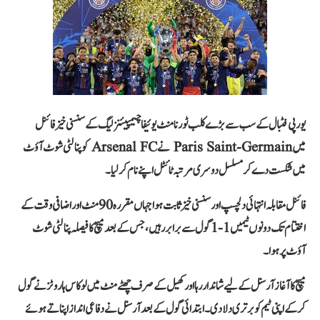
یورپی فٹبال کے سب سے بڑے کلب ٹورنامنٹ یوئیفا چیمپیئنز لیگ کے سنسنی خیز فائنل
میں Paris Saint-Germain نے Arsenal FC کو پنالٹی شوٹ آؤٹ
میں شکست دے کر مسلسل دوسری مرتبہ ٹائٹل اپنے نام کر لیا۔
فائنل مقابلہ انتہائی دلچسپ اور سنسنی خیز ثابت ہوا جہاں مقررہ 90 منٹ اور اضافی وقت کے
اختتام تک دونوں ٹیمیں 1-1 گول سے برابر رہیں، جس کے بعد میچ کا فیصلہ پنالٹی شوٹ
آؤٹ پر ہوا۔
میچ کا آغاز آرسنل کے لیے شاندار رہا اور کھیل کے صرف چھٹے منٹ میں لوکاس ہاروٹز نے گول
کرکے اپنی ٹیم کو برتری دلادی۔ ابتدائی گول کے بعد آرسنل نے دفاعی انداز اپناتے ہوئے