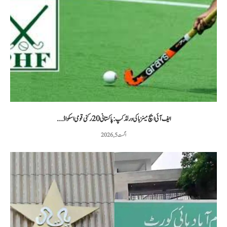
ایف آئی ایچ مینز ہاکی ورلڈ کپ: پاکستانی 20 رکنی قومی اسکواڈ...
اگست 5, 2026