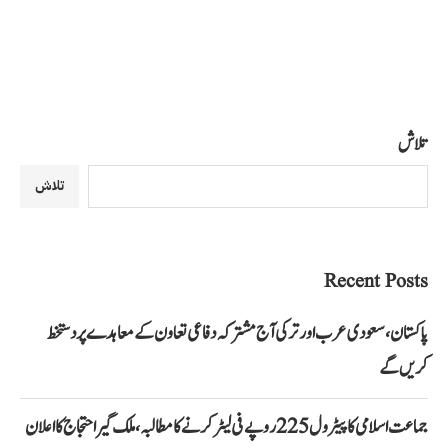
تلاش
تلاش
Recent Posts
پاکستان، سعودی عرب اور ترکی آج مشترکہ دفاعی تعاون کے معاہدے پر دستخط
کریں گے
جماعت اسلامی کا پیٹرول 225 روپے فی لیٹر کرنے کا مطالبہ، ملک گیر احتجاج کا اعلان