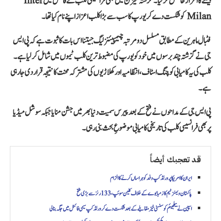
جیتنے کا اعزاز حاصل کر لیا۔ گزشتہ سیزن میں بھی فرانسیسی کلب نے فائنل میں Inter
Milan کو شکست دے کر یورپ کا سب سے بڑا کلب اعزاز اپنے نام کیا تھا۔
فٹبال ماہرین کے مطابق مسلسل دو مرتبہ چیمپیئنز لیگ جیتنا اس بات کا ثبوت ہے کہ پی ایس
جی نے گزشتہ چند برسوں میں خود کو یورپ کی مضبوط ترین کلب ٹیموں میں شامل کر لیا ہے۔
کلب کی یہ کامیابی کوچنگ اسٹاف، انتظامیہ اور کھلاڑیوں کی مشترکہ محنت کا نتیجہ قرار دی جا رہی
ہے۔
پی ایس جی کے مداحوں نے فتح کے بعد پیرس سمیت دنیا بھر میں جشن منایا جبکہ سوشل میڈیا
پر بھی فرانسیسی کلب کی تاریخی کامیابی موضوعِ بحث بنی رہی۔
قد تعجبك أيضاً
ایران کا امریکا پر ورلڈ کپ وفد کو ہراساں کرنے کا الزام
پاکستان ویمنز ٹیم کا زمبابوے کے خلاف کلین سوئپ، 133 رنز سے بڑی فتح
اسپین نے بیلجیئم کو سنسنی خیز مقابلے کے بعد شکست دے کر ورلڈ کپ سیمی فائنل میں جگہ بنا لی