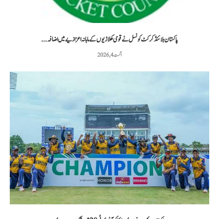
پاکستان بلائنڈ کرکٹ کونسل نے قومی کھلاڑیوں کے ماہانہ اعزازیے میں اضافہ...
اگست 4, 2026