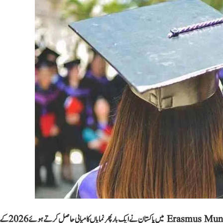
یورپی یونین کے ممتاز تعلیمی پروگرام us Joint Master’s Scholarships