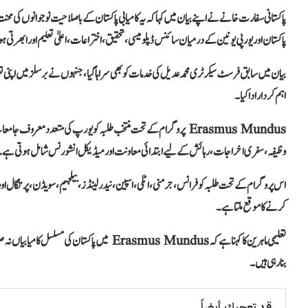
پاکستانی سفارت خانے نے اپنے بیان میں کہا کہ یہ کامیابی پاکستان کے باصلاحیت نوجوانوں کی م
پاکستان اور یورپی یونین کے درمیان سائنس ڈپلومیسی، تحقیق، اختراعات، اعلیٰ تعلیم اور ابھرتی ہ
بیان میں سابق فرسٹ سیکرٹری محمد عدیل کی خدمات کو بھی سراہا گیا، جنہوں نے برسلز میں اپنی تع
اہم کردار ادا کیا۔
Erasmus Mundus پروگرام کے تحت منتخب طلبہ کو یورپ کی متعدد معر
وظیفہ، سفری اخراجات، رہائش کے لیے ابتدائی معاونت اور میڈیکل انشورنس شامل ہوتی ہے۔
اس پروگرام کے تحت طلبہ کو فرانس، جرمنی، اٹلی، اسپین، نیدرلینڈز، بیلجیم، سویڈن، پرتگال او
کرنے کا موقع ملتا ہے۔
تعلیمی ماہرین کا کہنا ہے کہ Erasmus Mundus میں پ
بنا رہی ہیں۔
قد تعجبك أيضاً