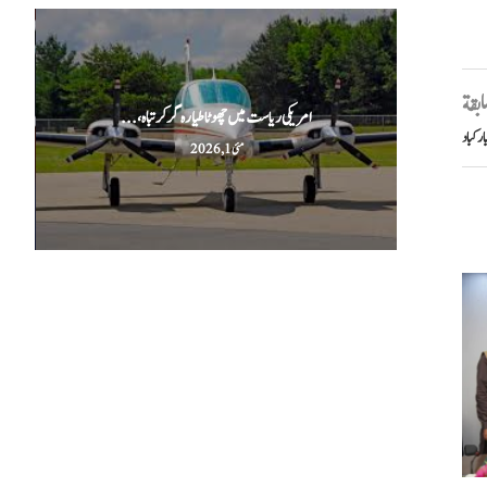
سابقة
امریکی ریاست میں چھوٹا طیارہ گر کر تباہ،...
مئی 1, 2026