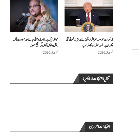
مذاکرات حوصلہ افزا قرار،آبنائے ہرمز نہ کھولی گئی
عوامی لیگ پر پابندی ہٹائی جائے، ہر صورت بنگلہ
تو ایران پر سخت حملہ ہوگا، ٹرمپ
دیش واپس آؤں گی، شیخ حسینہ
اگست 5, 2026
اگست 5, 2026
تغذية الشبكات الاجتماعية
اختيارات المحررين