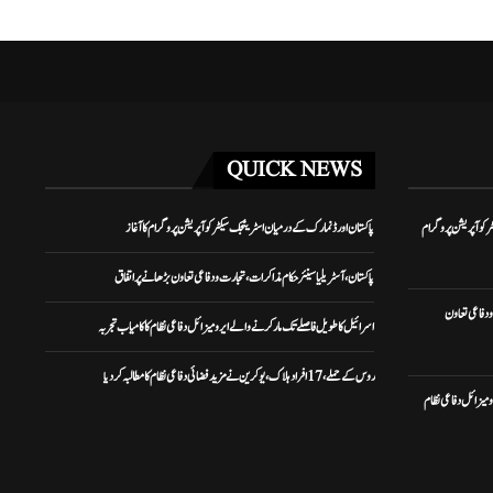
QUICK NEWS
ر کوآپریشن پروگرام
پاکستان اور ڈنمارک کے درمیان اسٹریٹجک سیکٹر کوآپریشن پروگرام کا آغاز
پاکستان، آسٹریلیا سینئر حکام مذاکرات، تجارت و دفاعی تعاون بڑھانے پر اتفاق
و دفاعی تعاون
اسرائیل کا طویل فاصلے تک مار کرنے والے ایرو میزائل دفاعی نظام کا کامیاب تجربہ
روس کے حملے، 17 افراد ہلاک، یوکرین نے مزید فضائی دفاعی نظام کا مطالبہ کر دیا
 میزائل دفاعی نظام