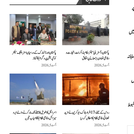
المنشورات الحديثة
ر
میں
پاکستان، آسٹریلیا سینئر حکام مذاکرات، تجارت و
پاکستان اور ڈنمارک کے درمیان اسٹریٹجک سیکٹر
اہانہ
دفاعی تعاون بڑھانے پر اتفاق
کوآپریشن پروگرام کا آغاز
اگست 5, 2026
اگست 5, 2026
صل
 مضبوط
روس کے حملے، 17 افراد ہلاک، یوکرین نے مزید
اسرائیل کا طویل فاصلے تک مار کرنے والے ایرو
فضائی دفاعی نظام کا مطالبہ کر دیا
میزائل دفاعی نظام کا کامیاب تجربہ
اگست 5, 2026
اگست 5, 2026