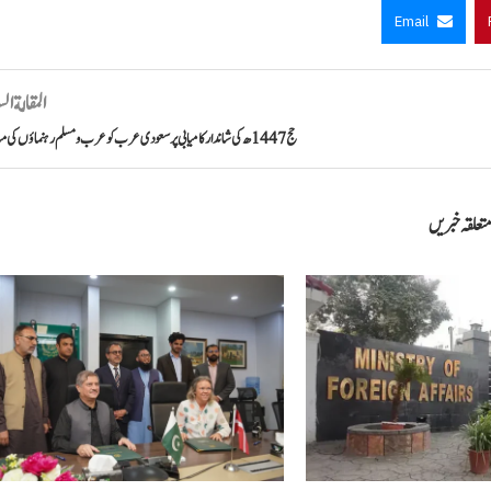
Email
المقالة ال
 مشق کے دوران دو امریکی...
پاکستانی ٹینس کھلاڑی محمد شعیب خان نے 20...
حج 1447ھ کی شاندار کامیابی پر سعودی عرب کو عرب و مسلم رہنماؤں کی مبارکباد
مئی 3, 2026
مئی 3, 2026
تعلقہ خبریں