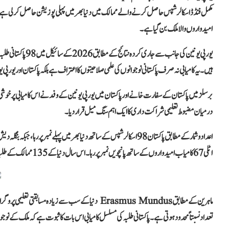
مکمل فنڈڈ اسکالرشپس حاصل کرنے والے ممالک میں دنیا بھر میں پہلی پوزیشن حاصل کر لی ہے۔
امیدواروں والا ملک بن گیا ہے۔
ہیں۔ یہ کامیابی نہ صرف پاکستانی نوجوانوں کی علمی صلاحیتوں کا اعتراف ہے بلکہ پاکستان اور یو
برسلز میں پاکستان کے سفارت خانے اور پاکستان میں یورپی یونین کے وفد نے اس کامیابی پر خوشی 
درمیان مضبوط تعلیمی شراکت داری کا ایک اہم سنگ میل قرار دیا۔
اٹلی 67 کامیاب امیدواروں کے ساتھ پانچویں نمبر پر رہا۔ اس سال دنیا کے 135 ممالک کے طلبہ کو مجموعی طور پر 1,872 Erasmus Mundus اسکالرشپس دی گئی ہیں۔
ماہرین کے مطابق Erasmus Mundus دنیا کے سب سے زیادہ
تعداد نسبتاً محدود ہوتی ہے۔ پاکستانی طلبہ کی مسلسل کامیابی اس بات کا ثبوت ہے کہ ملک کے نوجوان