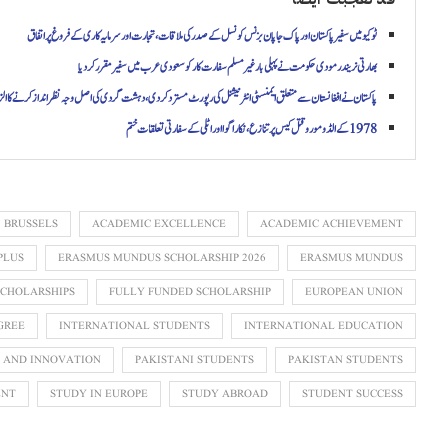
ٹوکیو میں سفیر پاکستان اور پاک جاپان بزنس کونسل کے صدر کی ملاقات، تجارت اور سرمایہ کاری کے فروغ پر اتفاق
بھارتی نریندر مودی حکومت نے پہلی بار غیر مسلم سفارت کار کو سعودی عرب میں سفیر مقرر کر دیا
پاکستان نے افغانستان سے متعلق ایمنسٹی انٹرنیشنل کی رپورٹ مسترد کر دی، دہشت گردی کی اصل وجہ نظرانداز کرنے کا الز
1978 کے الڈو مورو قتل کیس پر تنازع، نکاراگوا اور اٹلی کے سفارتی تعلقات ختم
BRUSSELS
ACADEMIC EXCELLENCE
ACADEMIC ACHIEVEMENT
PLUS
ERASMUS MUNDUS SCHOLARSHIP 2026
ERASMUS MUNDUS
SCHOLARSHIPS
FULLY FUNDED SCHOLARSHIP
EUROPEAN UNION
GREE
INTERNATIONAL STUDENTS
INTERNATIONAL EDUCATION
 AND INNOVATION
PAKISTANI STUDENTS
PAKISTAN STUDENTS
ENT
STUDY IN EUROPE
STUDY ABROAD
STUDENT SUCCESS