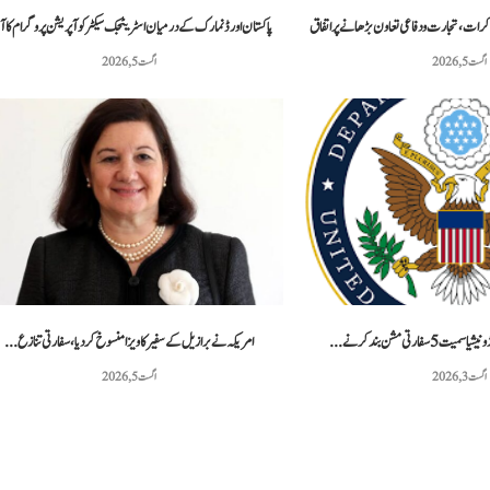
ذاکرات، تجارت و دفاعی تعاون بڑھانے پر اتفاق
پاکستان اور ڈنمارک کے درمیان اسٹریٹجک سیکٹر کوآپریشن پروگرام کا آ
اگست 5, 2026
اگست 5, 2026
سفارتی مشن بند کرنے...
امریکہ نے برازیل کے سفیر کا ویزا منسوخ کر دیا، سفارتی تنازع...
اگست 3, 2026
اگست 5, 2026