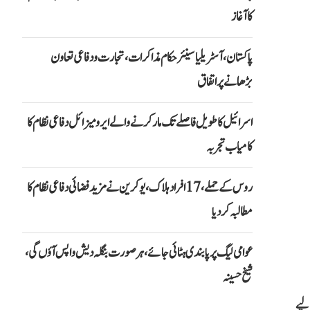
کا آغاز
پاکستان، آسٹریلیا سینئر حکام مذاکرات، تجارت و دفاعی تعاون
بڑھانے پر اتفاق
اسرائیل کا طویل فاصلے تک مار کرنے والے ایرو میزائل دفاعی نظام کا
کامیاب تجربہ
روس کے حملے، 17 افراد ہلاک، یوکرین نے مزید فضائی دفاعی نظام کا
مطالبہ کر دیا
عوامی لیگ پر پابندی ہٹائی جائے، ہر صورت بنگلہ دیش واپس آؤں گی،
شیخ حسینہ
Erasmus Mund میں پاکستان نے ایک بار پھر نمایاں کامیابی حاصل کرتے ہوئے 2026 کے لیے