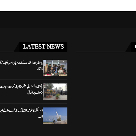
LATEST NEWS
پاکستان اور ڈنمارک کے درمیان اسٹریٹجک سیکٹ
کا آغاز
پاکستان، آسٹریلیا سینئر حکام مذاکرات، تجارت 
بڑھانے پر اتفاق
اسرائیل کا طویل فاصلے تک مار کرنے والے ایرو
کا...