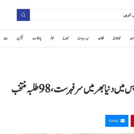
حت
ٹیکنالوجی
ثقافت
سیر و سیاحت
کھانے
کالم
پوڈ کاسٹ
میگزین
رابطہ
نیا بھر میں سرفہرست، 98 طلبہ منتخب
Email