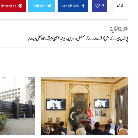
Pinterest
Twitter
Facebook
0
شاركها
المقالة التالية
غزہ فلوٹیلا کیس: اسرائیلی عدالت نے دو کارکنوں...
مراکش میں فوجی
پی ایس جی نے آرسنل کو شکست دے کر مسلسل دوسری بار یوئیفا چیمپیئنز لیگ کا ٹائٹل جیت لیا
مئی 3, 2026
م