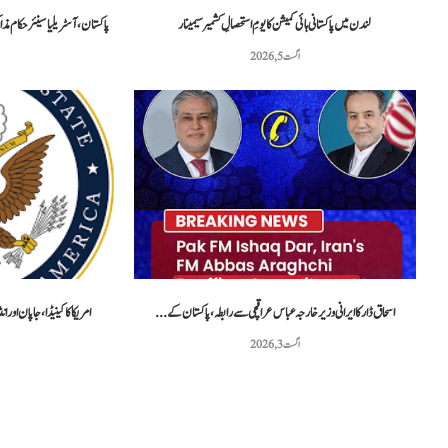
لندن میں پاکستانی ہائی کمیشن کا یومِ استحصالِ کشمیر سیمینار
پاکستان، آسٹریلیا سینئر حکام م
اگست 5, 2026
اسحاق ڈار کا ایرانی وزیر خارجہ عباس عراقچی سے رابطہ، پاکستان کے...
امریکا کا کینیڈا، جاپان اور انڈونیشیا سمیت 5 
اگست 3, 2026