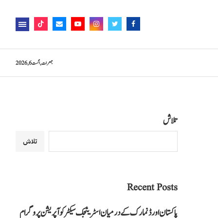
جمعرات, اگست 6, 2026
تلاش
تلاش
Recent Posts
پاکستان اور ڈنمارک کے درمیان اسٹریٹجک سیکٹر کوآپریشن پروگرام