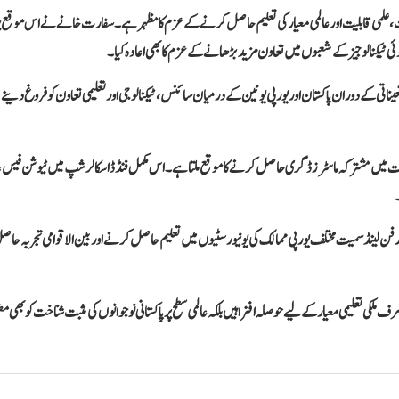
حنت، علمی قابلیت اور عالمی معیار کی تعلیم حاصل کرنے کے عزم کا مظہر ہے۔ سفارت خانے نے اس موقع پ
وئی ٹیکنالوجیز کے شعبوں میں تعاون مزید بڑھانے کے عزم کا بھی اعادہ کیا۔
یناتی کے دوران پاکستان اور یورپی یونین کے درمیان سائنس، ٹیکنالوجی اور تعلیمی تعاون کو فروغ دینے 
وف جامعات میں مشترکہ ماسٹرز ڈگری حاصل کرنے کا موقع ملتا ہے۔ اس مکمل فنڈڈ اسکالرشپ میں ٹیوشن فیس، م
ر فن لینڈ سمیت مختلف یورپی ممالک کی یونیورسٹیوں میں تعلیم حاصل کرنے اور بین الاقوامی تجربہ حا
اکستان کی مسلسل کامیابیاں نہ صرف ملکی تعلیمی معیار کے لیے حوصلہ افزا ہیں بلکہ عالمی سطح پر پاکستانی نوجوانوں کی مثبت شناخت کو بھی