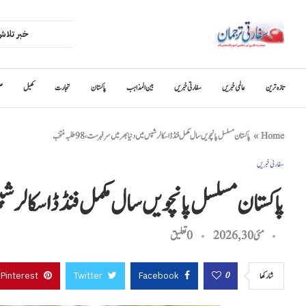
تازہ ترین
عالمی خبریں
سفارتی خبریں
بین المذاہب
پاکستان
تجارت
کھیل
ص
Home
»
پاکستان مسلسل پانچویں سال مکمل فنڈڈ اسکالرشپس میں دنیا بھر میں سرفہرست، 98 طلبہ منتخب
سفارتی خبریں
پاکستان مسلسل پانچویں سال مکمل فنڈڈ اسکالرشپس میں د
مئی 30, 2026
0 تعليق
Pinterest
Twitter
Facebook
0
شاركها