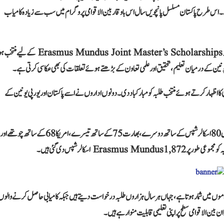
 اس طرح پاکستان مسلسل پانچویں سال اس باوقار بین الاقوامی پروگرام میں سب سے زیادہ کامیاب
یورپی یونین کی جانب سے جاری کردہ نتائج کے مطابق 2026 کے سائیکل میں 98 پاکستانی طلبہ  Joint Master’s Scholarships
رپی یونین کے درمیان تعلیم، تحقیق اور علمی تعاون کے بڑھتے ہوئے تعلقات کی بھی عکاسی کرتی ہے۔
کا اظہار کرتے ہوئے منتخب طلبہ کو مبارکباد دی۔ دونوں اداروں نے اسے پاکستان اور یورپی یونین کے
اعداد و شمار کے مطابق پاکستان 98 اسکالرشپس کے ساتھ دنیا بھر میں پہلے نمبر پر رہا، جبکہ بنگلہ دیش 80 اسکالرشپس کے ساتھ دوسرے، بھارت 75 کے ساتھ تیسرے، امریکا 68 کے ساتھ چوتھے اور
 مسابقتی تعلیمی پروگراموں میں شمار ہوتا ہے، جہاں ہر سال ہزاروں طلبہ درخواست دیتے ہیں جبکہ کامیابی حاصل کرنے والو
 بین الاقوامی سطح پر اپنی تعلیمی قابلیت منوا رہے ہیں۔