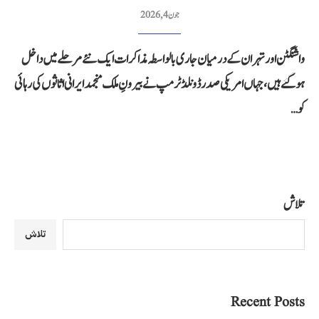
جون 4, 2026
واشنگٹن اور تہران کے درمیان جاری بالواسطہ مذاکرات ایک نئے مرحلے میں داخل
ہو گئے ہیں، جہاں امریکی صدر ڈونلڈ ٹرمپ نے بیرونِ ملک منجمد ایرانی اثاثوں کی رہائی
کو…
تلاش
تلاش
Recent Posts