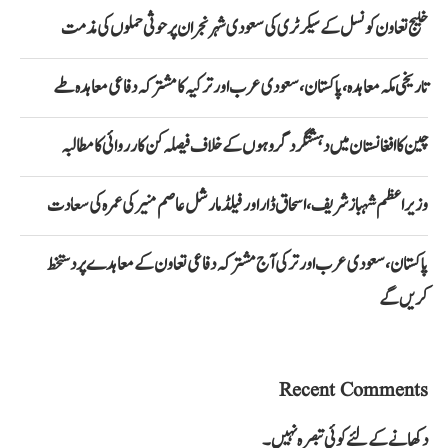
خلیج تعاون کونسل کے سیکرٹری کی سعودی شہر نجران پر حوثی حملوں کی مذمت
تاریخی مکہ معاہدہ، پاکستان، سعودی عرب اور ترکیہ کا مشترکہ دفاعی معاہدہ طے
چین کا افغانستان میں دہشتگرد گروہوں کے خلاف فیصلہ کن کارروائی کا مطالبہ
وزیراعظم شہباز شریف، اسحاق ڈار اور فیلڈ مارشل عاصم منیر کی عمرہ کی سعادت
پاکستان، سعودی عرب اور ترکی آج مشترکہ دفاعی تعاون کے معاہدے پر دستخط
کریں گے
Recent Comments
دکھانے کے لئے کوئی تبصرہ نہیں۔