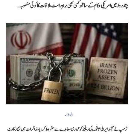
چند روز میں امریکی حکام کے ساتھ کسی بھی براہِ راست ملاقات کا کوئی منصوبہ…
عالمی خبریں
ٹرمپ نے منجمد ایرانی اثاثوں کی ریلیز کو عبوری معاہدے سے مشروط کر دیا، مذاکرات میں نئی رکاوٹ