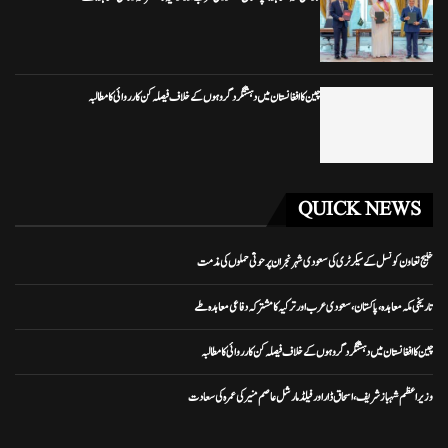
چین کا افغانستان میں دہشتگرد گروہوں کے خلاف فیصلہ کن کارروائی کا مطالبہ
QUICK NEWS
خلیج تعاون کونسل کے سیکرٹری کی سعودی شہر نجران پر حوثی حملوں کی مذمت
تاریخی مکہ معاہدہ، پاکستان، سعودی عرب اور ترکیہ کا مشترکہ دفاعی معاہدہ طے
چین کا افغانستان میں دہشتگرد گروہوں کے خلاف فیصلہ کن کارروائی کا مطالبہ
وزیراعظم شہباز شریف، اسحاق ڈار اور فیلڈ مارشل عاصم منیر کی عمرہ کی سعادت