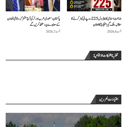
جماعت اسلامی کا پیٹرول 225 روپے فی لیٹر کرنے کا
پاکستان، سعودی عرب اور ترکی آج مشترکہ دفاعی تعاون
مطالبہ، ملک گیر احتجاج کا اعلان
کے معاہدے پر دستخط کریں گے
اگست 6, 2026
اگست 7, 2026
تغذية الشبكات الاجتماعية
اختيارات المحررين