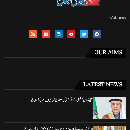
Address:
OUR AIMS
LATEST NEWS
خلیج تعاون کونسل کے سیکرٹری کی سعودی شہر نجران پر حوثی حملوں کی...
تاریخی مکہ معاہدہ، پاکستان، سعودی عرب اور ترکیہ کا مشترکہ دفاعی معاہدہ طے