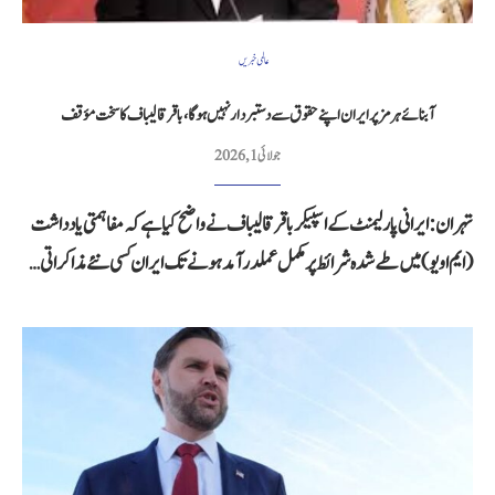
عالمی خبریں
آبنائے ہرمز پر ایران اپنے حقوق سے دستبردار نہیں ہوگا، باقر قالیباف کا سخت مؤقف
جولائی 1, 2026
تہران: ایرانی پارلیمنٹ کے اسپیکر باقر قالیباف نے واضح کیا ہے کہ مفاہمتی یادداشت
(ایم او یو) میں طے شدہ شرائط پر مکمل عملدرآمد ہونے تک ایران کسی نئے مذاکراتی…