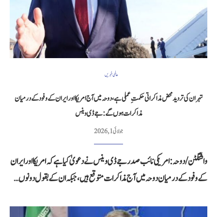
عالمی خبریں
تہران کی تردید محض مذاکراتی حکمتِ عملی ہے، دوحہ میں آج امریکا اور ایران کے وفود کے درمیان
مذاکرات ہوں گے: جے ڈی وینس
جولائی 1, 2026
واشنگٹن/دوحہ: امریکی نائب صدر جے ڈی وینس نے دعویٰ کیا ہے کہ امریکا اور ایران
کے وفود کے درمیان دوحہ میں آج مذاکرات متوقع ہیں، جبکہ ان کے بقول دونوں…