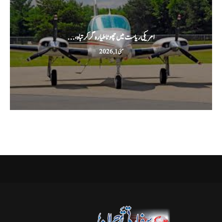
امریکی ریاست میں چھوٹا طیارہ گر کر تباہ،...
مئی 1, 2026