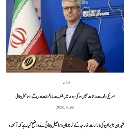
عالمی خبریں
امریکی وفد سے ملاقات نہیں ہوگی، دوحہ میں قطر سے مذاکرات ہوں گے، اسماعیل بقائی
جون 30, 2026
تہران: ایران کی وزارت خارجہ کے ترجمان اسماعیل بقائی نے واضح کیا ہے کہ آئندہ