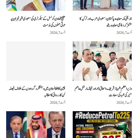
تاریخی مکہ معاہدہ، پاکستان، سعودی عرب اور ترکیہ کا
خلیج تعاون کونسل کے سیکرٹری کی سعودی شہر نجران پر
مشترکہ دفاعی معاہدہ طے
حوثی حملوں کی مذمت
اگست 7, 2026
اگست 7, 2026
وزیراعظم شہباز شریف، اسحاق ڈار اور فیلڈ مارشل عاصم
چین کا افغانستان میں دہشتگرد گروہوں کے خلاف فیصلہ
منیر کی عمرہ کی سعادت
کن کارروائی کا مطالبہ
اگست 7, 2026
اگست 7, 2026