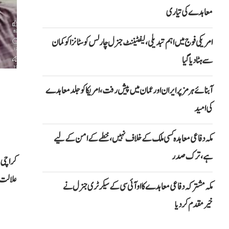
معاہدے کی تیاری
امریکی فوج میں اہم تبدیلی، لیفٹیننٹ جنرل چارلس کوسٹانزا کو کمان
سے ہٹا دیا گیا
آبنائے ہرمز پر ایران اور عمان میں پیش رفت، امریکا کو جلد معاہدے
کی امید
مکہ دفاعی معاہدہ کسی ملک کے خلاف نہیں، خطے کے امن کے لیے
ہے، ترک صدر
کراچی: 
علالت ک
مکہ مشترکہ دفاعی معاہدے کا او آئی سی کے سیکرٹری جنرل نے
خیرمقدم کردیا