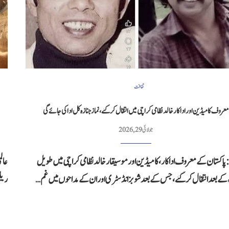
ثقافت
معروف کامیڈین اور اداکار خالد نظامی کراچی میں انتقال کر گئے، نماز جنازہ کل ادا کی جائے گی
جولائی 29, 2026
پاکستان کے معروف اداکار، کامیڈین اور موسیقار خالد نظامی کراچی میں طویل
عالم
ے بعد انتقال کر گئے، جس کے بعد شوبز انڈسٹری اور ان کے مداحوں میں غم…
ریلیز کیا