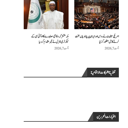
امریکی سینیٹ نے روس اور ایران پر پابندیاں سخت
مکہ مشترکہ دفاعی معاہدے کا او آئی سی کے
کرنے کا بل منظور کرلیا
سیکرٹری جنرل نے خیرمقدم کردیا
اگست 7, 2026
اگست 7, 2026
تغذية الشبكات الاجتماعية
اختيارات المحررين