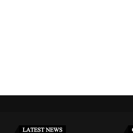
مریکا کا جرمنی سے 5 ہزار فوجیوں کے...
غزہ فلوٹیلا کیس: اسرائیلی عدالت 
مئی 2, 2026
مئی 3, 2026
LATEST NEWS