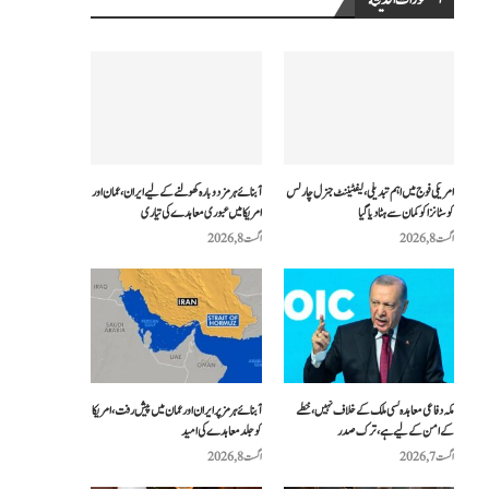
المنشورات الحديثة
امریکی فوج میں اہم تبدیلی، لیفٹیننٹ جنرل چارلس
آبنائے ہرمز دوبارہ کھولنے کے لیے ایران، عمان اور
کوسٹانزا کو کمان سے ہٹا دیا گیا
امریکا میں عبوری معاہدے کی تیاری
اگست 8, 2026
اگست 8, 2026
مکہ دفاعی معاہدہ کسی ملک کے خلاف نہیں، خطے
آبنائے ہرمز پر ایران اور عمان میں پیش رفت، امریکا
کے امن کے لیے ہے، ترک صدر
کو جلد معاہدے کی امید
اگست 7, 2026
اگست 8, 2026