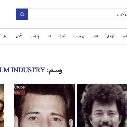
حت
ٹیکنالوجی
ثقافت
سیر و سیاحت
کھانے
کالم
پوڈ کاسٹ
میگزین
رابطہ
وسم:
ILM INDUSTRY