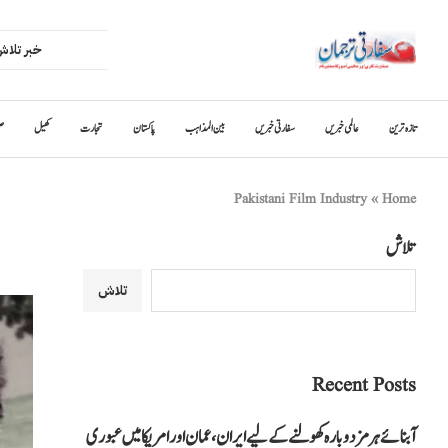
تازہ ترین
عالمی خبریں
سفارتی خبریں
بین المذاہب
پاکستان
تجارت
کھیل
ص
Pakistani Film Industry
»
Home
تلاش
تلاش
Recent Posts
آبنائے ہرمز دوبارہ کھولنے کے لیے ایران، عمان اور امریکا میں عبوری