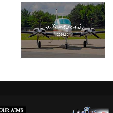
امریکی ریاست میں چھوٹا طیارہ گر کر تباہ،...
ا
مئی 1, 2026
OUR AIMS