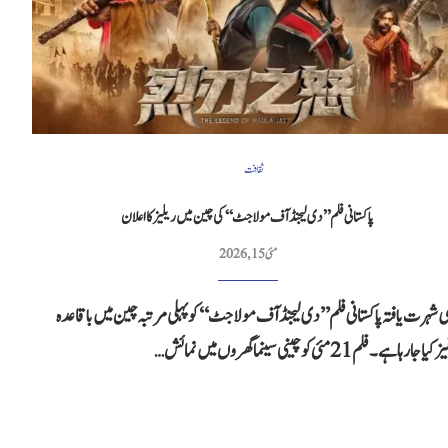
ثقافت
پاکستانی فلم ’’دی لیجنڈ آف مولا جٹ‘‘ کی چین میں ریلیز کا اعلان
مئی 15, 2026
ی شہرت یافتہ پاکستانی فلم ’’دی لیجنڈ آف مولا جٹ‘‘ کو پہلی مرتبہ چین میں باقاعدہ
 جا رہا ہے۔ فلم 21 مئی کو چینی سینما گھروں میں نمائش…