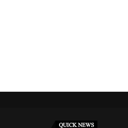
نے دو کارکنوں...
مراکش میں فوجی مشق کے دوران دو امریکی...
مئی 3, 2026
QUICK NEWS