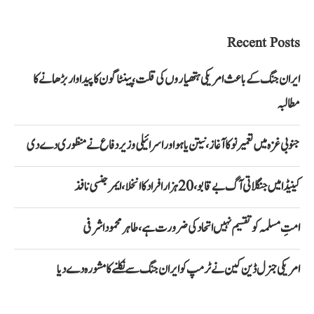
Recent Posts
ایران جنگ کے باعث امریکی ہتھیاروں کی قلت، پینٹاگون کا پیداوار بڑھانے کا
مطالبہ
جنوبی غزہ میں تعمیر نو کا آغاز، نیتن یاہو اور اسرائیلی وزیر دفاع نے منظوری دے دی
کینیڈا میں جنگلاتی آگ بے قابو، 20 ہزار افراد کا انخلا، ایمرجنسی نافذ
امتِ مسلمہ کو تقسیم نہیں اتحاد کی ضرورت ہے، طاہر محمود اشرفی
امریکی جنرل ڈین کین نے ٹرمپ کو ایران جنگ سے نکلنے کا مشورہ دے دیا