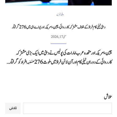
عالمی خبریں
دبئی ٹیلی کام فراڈ کے خلاف مشترکہ کارروائی، چین، امریکہ اور یو اے ای میں 276 گرفتار
مئی 17, 2026
چین، امریکہ اور متحدہ عرب امارات کی پولیس نے دبئی میں ایک بڑی مشترکہ
کارروائی کے دوران ٹیلی کام اور آن لائن فراڈ میں ملوث 276 مشتبہ افراد کو گرفتار…
تلاش
تلاش