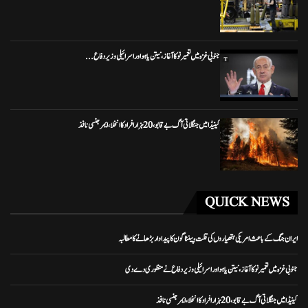
جنوبی غزہ میں تعمیر نو کا آغاز، نیتن یاہو اور اسرائیلی وزیر دفاع...
کینیڈا میں جنگلاتی آگ بے قابو، 20 ہزار افراد کا انخلا، ایمرجنسی نافذ
QUICK NEWS
ایران جنگ کے باعث امریکی ہتھیاروں کی قلت، پینٹاگون کا پیداوار بڑھانے کا مطالبہ
جنوبی غزہ میں تعمیر نو کا آغاز، نیتن یاہو اور اسرائیلی وزیر دفاع نے منظوری دے دی
کینیڈا میں جنگلاتی آگ بے قابو، 20 ہزار افراد کا انخلا، ایمرجنسی نافذ