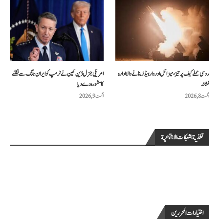
روسی حملے کیف پر تیز، میزائل اور وار ہیڈز بنانے والا ادارہ
امریکی جنرل ڈین کین نے ٹرمپ کو ایران جنگ سے نکلنے
نشانہ
کا مشورہ دے دیا
اگست 8, 2026
اگست 9, 2026
تغذية الشبكات الاجتماعية
اختيارات المحررين