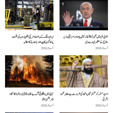
جنوبی غزہ میں تعمیر نو کا آغاز، نیتن یاہو اور اسرائیلی وزیر
ایران جنگ کے باعث امریکی ہتھیاروں کی قلت،
دفاع نے منظوری دے دی
پینٹاگون کا پیداوار بڑھانے کا مطالبہ
اگست 9, 2026
اگست 9, 2026
امتِ مسلمہ کو تقسیم نہیں اتحاد کی ضرورت ہے، طاہر محمود
کینیڈا میں جنگلاتی آگ بے قابو، 20 ہزار افراد کا انخلا،
اشرفی
ایمرجنسی نافذ
اگست 9, 2026
اگست 9, 2026