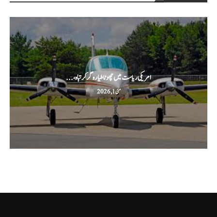
امریکی ریاست میں چھوٹا طیارہ گر کر تباہ،...
مئی 1, 2026