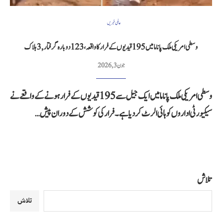
عالمی خبریں
وسطی امریکی ملک پاناما میں 195قیدیوں کے فرار کا واقعہ، 123 دوبارہ گرفتار, 3 ہلاک
جون 3, 2026
وسطی امریکی ملک پاناما میں ایک جیل سے 195 قیدیوں کے فرار ہونے کے واقعے نے
سیکیورٹی اداروں کو ہائی الرٹ کر دیا ہے۔ فرار کی کوشش کے دوران پیش…
تلاش
تلاش