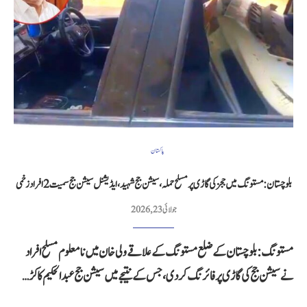
پاکستان
بلوچستان: مستونگ میں ججز کی گاڑی پر مسلح حملہ، سیشن جج شہید، ایڈیشنل سیشن جج سمیت 2 افراد زخمی
جولائی 23, 2026
مستونگ: بلوچستان کے ضلع مستونگ کے علاقے ولی خان میں نامعلوم مسلح افراد
نے سیشن جج کی گاڑی پر فائرنگ کر دی، جس کے نتیجے میں سیشن جج عبدالحکیم کاکڑ…