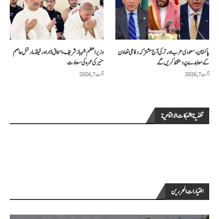
پاکستان، سعودی عرب اور ترکی آج مشترکہ دفاعی تعاون
وزیراعظم شہباز شریف، اسحاق ڈار اور فیلڈ مارشل عاصم
کے معاہدے پر دستخط کریں گے
منیر کی عمرہ کی سعادت
اگست 7, 2026
اگست 7, 2026
تغذية الشبكات الاجتماعية
اختيارات المحررين