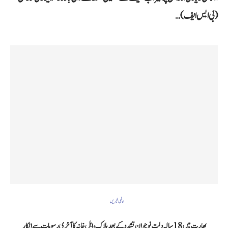
(بی ایس ایف)…
عالمی خبریں
بھارت میں 18 سالہ دلت نوجوان تشدد کے بعد ہلاک، اہل خانہ کا آخری رسومات سے انکار