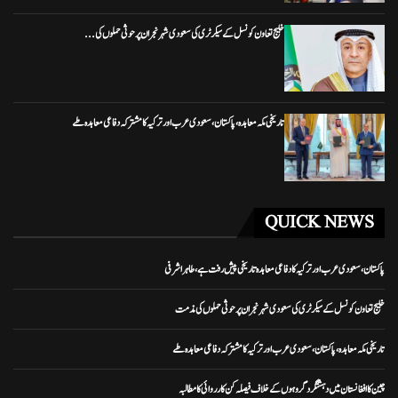
خلیج تعاون کونسل کے سیکرٹری کی سعودی شہر نجران پر حوثی حملوں کی...
تاریخی مکہ معاہدہ، پاکستان، سعودی عرب اور ترکیہ کا مشترکہ دفاعی معاہدہ طے
QUICK NEWS
پاکستان، سعودی عرب اور ترکیہ کا دفاعی معاہدہ تاریخی پیش رفت ہے، طاہر اشرفی
خلیج تعاون کونسل کے سیکرٹری کی سعودی شہر نجران پر حوثی حملوں کی مذمت
تاریخی مکہ معاہدہ، پاکستان، سعودی عرب اور ترکیہ کا مشترکہ دفاعی معاہدہ طے
چین کا افغانستان میں دہشتگرد گروہوں کے خلاف فیصلہ کن کارروائی کا مطالبہ