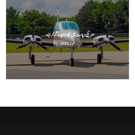
امریکی ریاست میں چھوٹا طیارہ گر کر تباہ،...
مئی 1, 2026