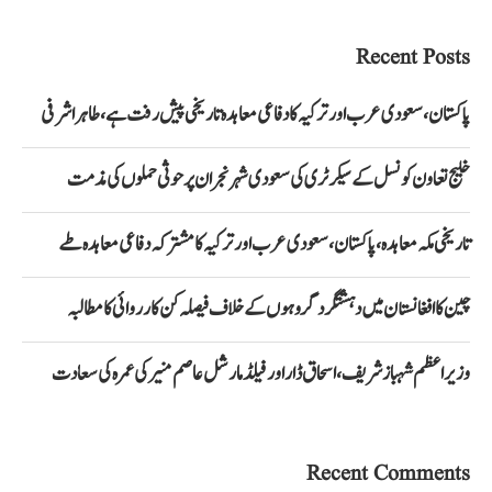
Recent Posts
پاکستان، سعودی عرب اور ترکیہ کا دفاعی معاہدہ تاریخی پیش رفت ہے، طاہر اشرفی
خلیج تعاون کونسل کے سیکرٹری کی سعودی شہر نجران پر حوثی حملوں کی مذمت
تاریخی مکہ معاہدہ، پاکستان، سعودی عرب اور ترکیہ کا مشترکہ دفاعی معاہدہ طے
چین کا افغانستان میں دہشتگرد گروہوں کے خلاف فیصلہ کن کارروائی کا مطالبہ
وزیراعظم شہباز شریف، اسحاق ڈار اور فیلڈ مارشل عاصم منیر کی عمرہ کی سعادت
Recent Comments