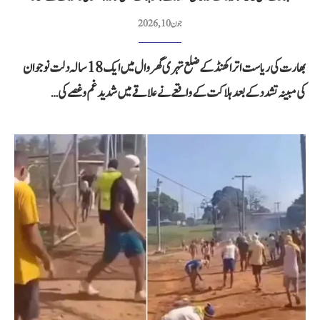
جون 10, 2026
بھارت کی ریاست اتراکھنڈ کے ضلع تہری گھروال میں ایک 18 سالہ دلت نوجوان
کی مبینہ تشدد کے بعد ہلاکت کے واقعے نے علاقے میں شدید غم و غصے کی…