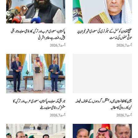
خلیج تعاون کونسل کے سیکرٹری کی سعودی شہر نجران پر
پاکستان، سعودی عرب اور ترکیہ کا دفاعی معاہدہ تاریخی
حوثی حملوں کی مذمت
پیش رفت ہے، طاہر اشرفی
اگست 7, 2026
اگست 7, 2026
چین کا افغانستان میں دہشتگرد گروہوں کے خلاف فیصلہ
تاریخی مکہ معاہدہ، پاکستان، سعودی عرب اور ترکیہ کا
کن کارروائی کا مطالبہ
مشترکہ دفاعی معاہدہ طے
اگست 7, 2026
اگست 7, 2026