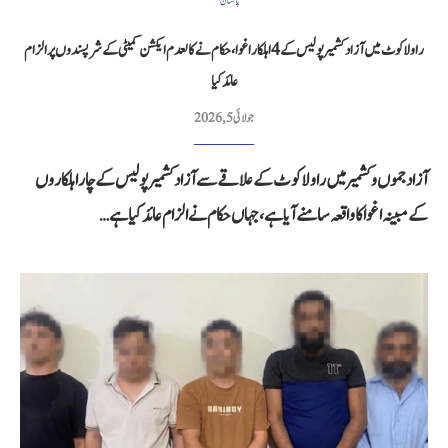
پاکستان
راولاکوٹ میں آزاد کشمیر پولیس کے 4 اہلکار اغوا، حکام نے کالعدم ایکشن کمیٹی کے شرپسندوں پر الزام
عائد کیا
جولائی 5, 2026
آزاد جموں و کشمیر میں راولاکوٹ کے علاقے سے آزاد کشمیر پولیس کے چار اہلکاروں
کے مبینہ اغوا کا واقعہ سامنے آیا ہے، جہاں حکام نے الزام عائد کیا ہے…