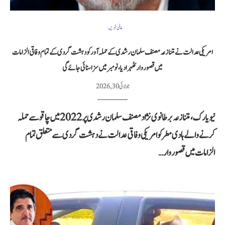
عالمی خبریں
امریکی عدالت نے متنازعہ مصنف سلمان رشدی کے حملہ آور کو دہشت گردی کے تمام وفاقی الزامات
میں قصوروار ٹھہرا دیا، نومبر میں سزا سنائی جائے گی
جولائی 30, 2026
نیویارک، متنازعہ برطانوی نژاد مصنف سلمان رشدی پر 2022 میں چاقو سے حملہ
کرنے والے ہادی مطر کو امریکی وفاقی عدالت نے دہشت گردی سے متعلق تمام
الزامات میں قصوروار…