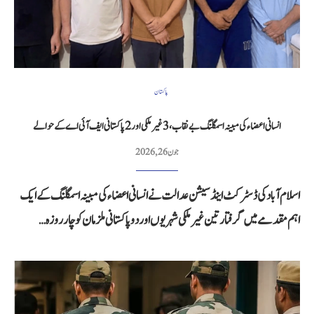
پاکستان
انسانی اعضاء کی مبینہ اسمگلنگ بے نقاب، 3 غیر ملکی اور 2 پاکستانی ایف آئی اے کے حوالے
جون 26, 2026
اسلام آباد کی ڈسٹرکٹ اینڈ سیشن عدالت نے انسانی اعضاء کی مبینہ اسمگلنگ کے ایک
اہم مقدمے میں گرفتار تین غیر ملکی شہریوں اور دو پاکستانی ملزمان کو چار روزہ…