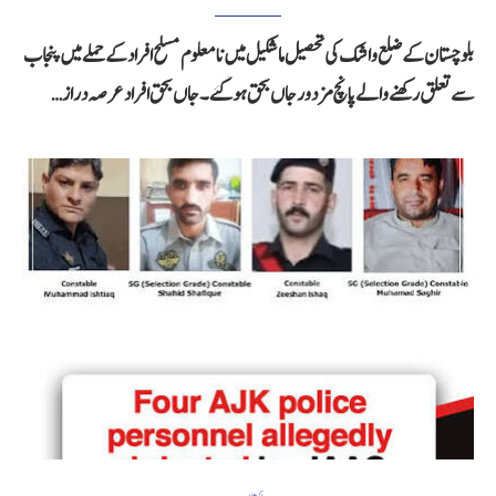
بلوچستان کے ضلع واشک کی تحصیل ماشکیل میں نامعلوم مسلح افراد کے حملے میں پنجاب
سے تعلق رکھنے والے پانچ مزدور جاں بحق ہو گئے۔ جاں بحق افراد عرصہ دراز…