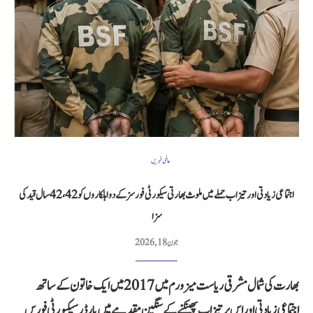
عالمی خبریں
اجتماعی زیادتی اور تیزاب حملے میں ملوث بھارتی سیکورٹی فورسز کے دو اہلکاروں کو 42،42 سال قید کی
سزا
جون 18, 2026
بھارت کی شمال مشرقی ریاست میزورم میں 2017 میں ایک خاتون کے ساتھ
اجتماعی زیادتی اور اس پر تیزاب پھینکنے کے سنگین مقدمے میں بارڈر سیکیورٹی فورس