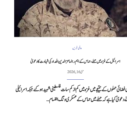
عالمی خبریں
اسرائیل کے غزہ میں حملے، حماس کے اہم رہنما عزالدین الحداد کی شہادت کا دعویٰ
مئی 16, 2026
ی فضائی حملوں کے نتیجے میں غزہ میں کم از کم سات فلسطینی شہید ہوگئے جبکہ اسرائیلی
 دعویٰ کیا ہے کہ حملے میں حماس کے عسکری ونگ القسام…