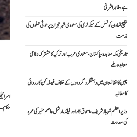
ہے، طاہر اشرفی
خلیج تعاون کونسل کے سیکرٹری کی سعودی شہر نجران پر حوثی حملوں کی
مذمت
تاریخی مکہ معاہدہ، پاکستان، سعودی عرب اور ترکیہ کا مشترکہ دفاعی
معاہدہ طے
چین کا افغانستان میں دہشتگرد گروہوں کے خلاف فیصلہ کن کارروائی
کا مطالبہ
اسرائیل
حکام نے
وزیراعظم شہباز شریف، اسحاق ڈار اور فیلڈ مارشل عاصم منیر کی عمرہ
کی سعادت