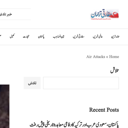
تازہ ترین
عالمی خبریں
سفارتی خبریں
بین المذاہب
پاکستان
تجارت
کھیل
ص
Air Attacks
»
Home
تلاش
تلاش
Recent Posts
پاکستان، سعودی عرب اور ترکیہ کا دفاعی معاہدہ تاریخی پیش رفت