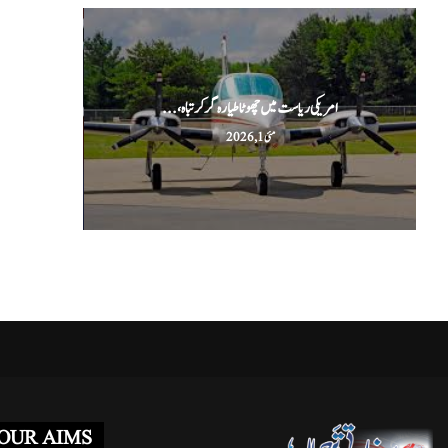
امریکی ریاست میں چھوٹا طیارہ گر کر تباہ،...
ا
مئی 1, 2026
OUR AIMS