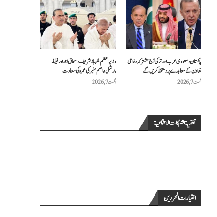
پاکستان، سعودی عرب اور ترکی آج مشترکہ دفاعی
وزیراعظم شہباز شریف، اسحاق ڈار اور فیلڈ
تعاون کے معاہدے پر دستخط کریں گے
مارشل عاصم منیر کی عمرہ کی سعادت
اگست 7, 2026
اگست 7, 2026
تغذية الشبكات الاجتماعية
اختيارات المحررين