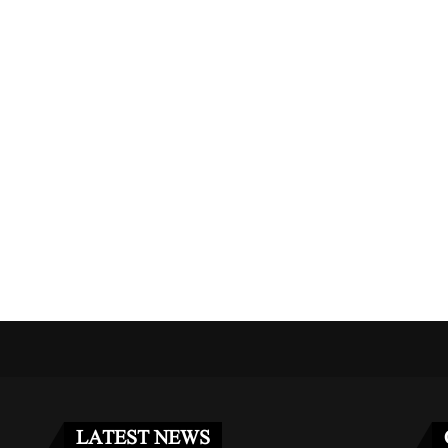
مریکا کا جرمنی سے 5 ہزار فوجیوں کے...
غزہ فلوٹیلا کیس: اسرائیلی عدالت 
مئی 2, 2026
مئی 3, 2026
LATEST NEWS