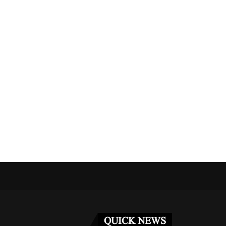
نے دو کارکنوں...
مراکش میں فوجی مشق کے دوران دو امریکی...
مئی 3, 2026
QUICK NEWS