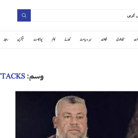
حت
ٹیکنالوجی
ثقافت
سیر و سیاحت
کھانے
کالم
پوڈ کاسٹ
میگزین
رابطہ
وسم:
TTACKS